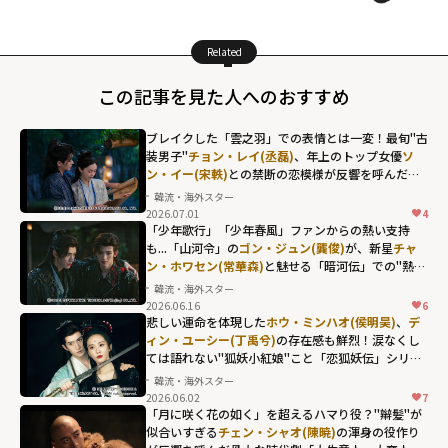
Related
この記事を見た人へのおすすめ
ブレイクした「雲之羽」での表情とは一変！最旬"古
装男子"
チョン・レイ(丞磊)
、年上のトップ女優
ソ
ン・イー(宋軼)
との禁断の恋模様が反響を呼んだ
「与晋長安」
韓流・海外スター
2026.07.01
4
チョン・レイ(丞
「少年歌行」「少年春風」ファンからの熱い支持
磊)、年上のトッ
も...「山河令」の
ゴン・ジュン(龔俊)
が、新星
チャ
ン・ホワセン(常華森)
と魅せる「暗河伝」での"熱き
プ女優
ソン・イ
絆"
韓流・海外スター
ー(宋軼)
との禁断
2026.06.16
6
の恋模様が反響
悲しい運命を体現した
ホウ・ミンハオ(侯明昊)
、
デ
ィン・ユーシー(丁禹兮)
の存在感も鮮烈！涙なくし
を呼んだ「与晋
ては語れない"狐妖小紅娘"こと「恋狐妖伝」シリー
長安」"
ズ第2章
韓流・海外スター
width="304"
2026.06.02
7
height="203"
「月に咲く花の如く」を超えるハマり役？"辮髪"が
似合いすぎる
チェン・シャオ(陳暁)
の渾身の役作り
loading="lazy"