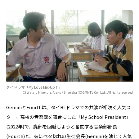
タイドラマ「My Love Mix-Up！」
(C) Wataru Hinekure, Aruko / Shueisha (C)GMMTV Co., Ltd., All rights reserved
GeminiとFourthは、タイBLドラマでの共演が相次ぐ人気ス
ター。高校の音楽部を舞台にした「My School President」
(2022年)で、廃部を回避しようと奮闘する音楽部部長
(Fourth)と、彼にベタ惚れの生徒会長(Gemini)を演じて人気