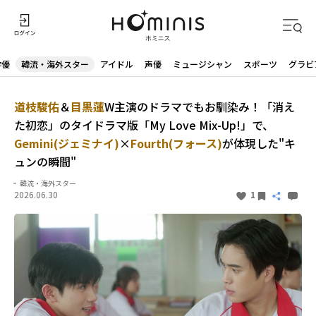
俳優
韓流・海外スター
アイドル
声優
ミュージシャン
スポーツ
グラビ
道枝駿佑
＆
目黒蓮
W主演のドラマでもお馴染み！「消え
た初恋」のタイドラマ版「My Love Mix-Up!」で、
Gemini(ジェミナイ)
×
Fourth(フォース)
が体現した"キ
ュンの瞬間"
韓流・海外スター
2026.06.30
1