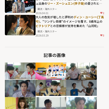
像"が反響を呼ん
fetchpriority="h
ュ出身の
リー・ズーシュエン(李子璇)
の愛されヒロ
だ「私の完璧な
igh">
イン力とは？
韓流・海外スター
結婚」"
2026.04.01
2
リー・ズーシュ
width="304"
大人の色気が増したと評判の
ディン・ユーシー(丁禹
エン(李子璇)の愛
兮)
、"ツンデレ若様"のイメージを覆す、8歳年上の
height="203"
ビクトリア
との恋模様が支持を集めた「山河枕」
されヒロイン力
loading="lazy"
韓流・海外スター
とは？"
fetchpriority="h
2026.03.29
3
ビクトリアとの
width="304"
igh">
恋模様が支持を
height="203"
集めた「山河
loading="lazy"
記事の画像
枕」"
fetchpriority="h
width="304"
igh">
height="203"
loading="lazy"
fetchpriority="h
igh">