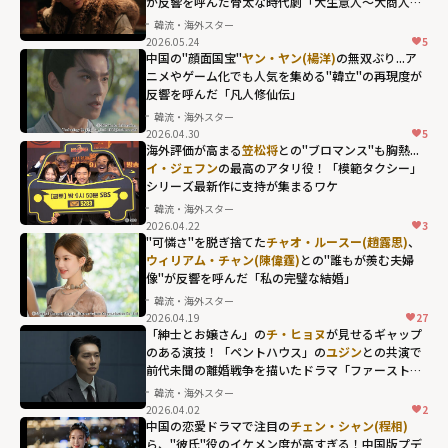
が反響を呼んだ骨太な時代劇「大生意人～大商人へ
fetchpriority="h
の道～」
韓流・海外スター
igh">
2026.05.24
5
チェン・シャオ
中国の"顔面国宝"
ヤン・ヤン(楊洋)
の無双ぶり...ア
(陳暁)の渾身の役
ニメやゲーム化でも人気を集める"韓立"の再現度が
反響を呼んだ「凡人修仙伝」
作りが反響を呼
韓流・海外スター
んだ骨太な時代
2026.04.30
5
ヤン・ヤン(楊洋)
劇「大生意人～
海外評価が高まる
笠松将
との"ブロマンス"も胸熱...
の無双ぶり...アニ
イ・ジェフン
の最高のアタリ役！「模範タクシー」
大商人への道
シリーズ最新作に支持が集まるワケ
メやゲーム化で
～」"
韓流・海外スター
も人気を集め
width="304"
2026.04.22
3
イ・ジェフンの
る"韓立"の再現
height="203"
"可憐さ"を脱ぎ捨てた
チャオ・ルースー(趙露思)
、
最高のアタリ
ウィリアム・チャン(陳偉霆)
との"誰もが羨む夫婦
度が反響を呼ん
loading="lazy"
像"が反響を呼んだ「私の完璧な結婚」
役！「模範タク
だ「凡人修仙
fetchpriority="h
韓流・海外スター
シー」シリーズ
伝」"
igh">
2026.04.19
27
チャオ・ルース
最新作に支持が
width="304"
「紳士とお嬢さん」の
チ・ヒョヌ
が見せるギャップ
ー(趙露思)、
ウィ
のある演技！「ペントハウス」の
ユジン
との共演で
集まるワケ"
height="203"
前代未聞の離婚戦争を描いたドラマ「ファーストレ
リアム・チャン
width="304"
loading="lazy"
ディ」
韓流・海外スター
(陳偉霆)
との"誰
height="203"
fetchpriority="h
2026.04.02
2
もが羨む夫婦
loading="lazy"
中国の恋愛ドラマで注目の
チェン・シャン(程相)
igh">
ら、"彼氏"役のイケメン度が高すぎる！中国版プデ