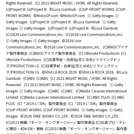
Rights Reserved.
(C) 2021 BIGHIT MUSIC / HYBE. All Rights Reserved.
(c)Project III
(c)Project III
©Luca Gambuti
(C)UP-FRONT WORKS
(C)UP-
FRONT WORKS
©MotoGP.com
©MotoGP.com
ⓒ Getty Images
ⓒ
Getty Images
(c)Project III
(c)Project III
©Luca Gambuti
ⓒ Getty
Images
ⓒ Getty Images
(c)Project III
(c)Project III
©Luca Gambuti
(C)2026 Line Communications.,Inc.
(C)2026 Line Communications.,Inc.
ⓒ Getty Images
ⓒ Getty Images
©2026 Line
Communications.,Inc.
©2026 Line Communications.,Inc.
(C)BNOI/アイナ
ナ製作委員会
(C)BNOI/アイナナ製作委員会
(C) Ultimate Productions
(C)
Ultimate Productions
(C)日渡早紀・白泉社(花とゆめ)/フライングドッ
グ/PRODUCTION I.G
(C)日渡早紀・白泉社(花とゆめ)/フライングドッ
グ/PRODUCTION I.G
©️VIVA LA ROCK 2026
©️VIVA LA ROCK 2026
©Luca
Gambuti
(C)KBS
(C)KBS
(C) 2021 BIGHIT MUSIC / HYBE. All Rights
Reserved.
(C) 2021 BIGHIT MUSIC / HYBE. All Rights Reserved.
ⓒ Getty
Images
ⓒ Getty Images
(C)ABC
(C)ABC
(C)Media Caravan International
Limited
(C)Media Caravan International Limited
(C) MBC PLUS
(C) MBC
PLUS
(C)「2019 L♡DK」製作委員会
(C)「2019 L♡DK」製作委員会
(C)UP-FRONT WORKS
(C)UP-FRONT WORKS
ⓒ Getty Images
ⓒ Getty
Images
©2026 TAKE SHOBO CO.,LTD.
©2026 TAKE SHOBO CO.,LTD.
(C)2023 映画「ギーツ・キングオージャー」製作委員会 (C)石森プロ・テレ
ビ朝日・ADK EM・東映
(C)2023 映画「ギーツ・キングオージャー」製作委