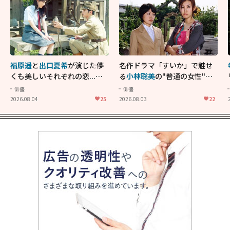
福原遥
と
出口夏希
が演じた儚
名作ドラマ「すいか」で魅せ
くも美しいそれぞれの恋...生
る
小林聡美
の"普通の女性"が
きることの尊さを教えてくれ
大人に刺さる...映画「かもめ
俳優
俳優
た映画「あの花が咲く丘で、
食堂」にも通じる静かな芝居
2026.08.04
25
2026.08.03
22
君とまた出会えたら。」