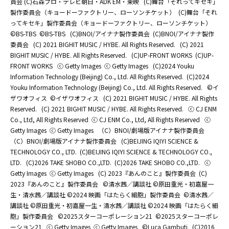
員会 (C)石森プロ・テレビ朝日・ADK EM・東映
(C)舞台「それってキセキ」
製作委員会（キョードーファクトリー、ローソンチケット）
(C)舞台「それ
ってキセキ」製作委員会（キョードーファクトリー、ローソンチケット）
©BS-TBS
©BS-TBS
(C)BNOI/アイナナ製作委員会
(C)BNOI/アイナナ製作
委員会
(C) 2021 BIGHIT MUSIC / HYBE. All Rights Reserved.
(C) 2021
BIGHIT MUSIC / HYBE. All Rights Reserved.
(C)UP-FRONT WORKS
(C)UP-
FRONT WORKS
ⓒ Getty Images
ⓒ Getty Images
(C)2024 Youku
Information Technology (Beijing) Co., Ltd. All Rights Reserved.
(C)2024
Youku Information Technology (Beijing) Co., Ltd. All Rights Reserved.
©イ
ザワオフィス
©イザワオフィス
(C) 2021 BIGHIT MUSIC / HYBE. All Rights
Reserved.
(C) 2021 BIGHIT MUSIC / HYBE. All Rights Reserved.
ⓒ CJ ENM
Co., Ltd, All Rights Reserved
ⓒ CJ ENM Co., Ltd, All Rights Reserved
ⓒ
Getty Images
ⓒ Getty Images
（C）BNOI/劇場版アイナナ製作委員会
（C）BNOI/劇場版アイナナ製作委員会
(C)BEIJING IQIYI SCIENCE &
TECHNOLOGY CO., LTD.
(C)BEIJING IQIYI SCIENCE & TECHNOLOGY CO.,
LTD.
(C)2026 TAKE SHOBO CO.,LTD.
(C)2026 TAKE SHOBO CO.,LTD.
ⓒ
Getty Images
ⓒ Getty Images
(C) 2023『あんのこと』製作委員会
(C)
2023『あんのこと』製作委員会
©清水茜／講談社 ©原田重光・初嘉屋一
生・清水茜／講談社 ©2024 映画「はたらく細胞」製作委員会
©清水茜／
講談社 ©原田重光・初嘉屋一生・清水茜／講談社 ©2024 映画「はたらく細
胞」製作委員会
©2025スターコーポレーション21
©2025スターコーポレ
ーション21
ⓒ Getty Images
ⓒ Getty Images
©Luca Gambuti
(C)2016