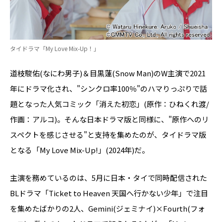
タイドラマ「My Love Mix-Up！」
道枝駿佑(なにわ男子)＆目黒蓮(Snow Man)のW主演で2021
年にドラマ化され、"シンクロ率100％"のハマりっぷりで話
題となった人気コミック「消えた初恋」(原作：ひねくれ渡/
作画：アルコ)。そんな日本ドラマ版と同様に、"原作へのリ
スペクトを感じさせる"と支持を集めたのが、タイドラマ版
となる「My Love Mix-Up!」(2024年)だ。
主演を務めているのは、5月に日本・タイで同時配信された
BLドラマ「Ticket to Heaven 天国へ行かない少年」で注目
を集めたばかりの2人、Gemini(ジェミナイ)×Fourth(フォ