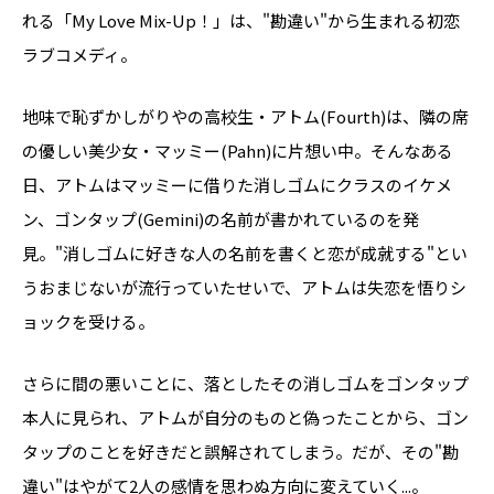
れる「My Love Mix-Up！」は、"勘違い"から生まれる初恋
ラブコメディ。
地味で恥ずかしがりやの高校生・アトム(Fourth)は、隣の席
の優しい美少女・マッミー(Pahn)に片想い中。そんなある
日、アトムはマッミーに借りた消しゴムにクラスのイケメ
ン、ゴンタップ(Gemini)の名前が書かれているのを発
見。"消しゴムに好きな人の名前を書くと恋が成就する"とい
うおまじないが流行っていたせいで、アトムは失恋を悟りシ
ョックを受ける。
さらに間の悪いことに、落としたその消しゴムをゴンタップ
本人に見られ、アトムが自分のものと偽ったことから、ゴン
タップのことを好きだと誤解されてしまう。だが、その"勘
違い"はやがて2人の感情を思わぬ方向に変えていく...。