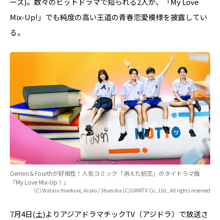
ース)。数々のヒットドラマで知られる2人が、「My Love
Mix-Up!」でも純度の高い王道の青春恋愛模様を披露してい
る。
Gemini＆Fourthが好相性！人気コミック「消えた初恋」のタイドラマ版
「My Love Mix-Up！」
(C) Wataru Hinekure, Aruko / Shueisha (C)GMMTV Co., Ltd., All rights reserved
7月4日(土)よりアジアドラマチックTV（アジドラ）で放送さ