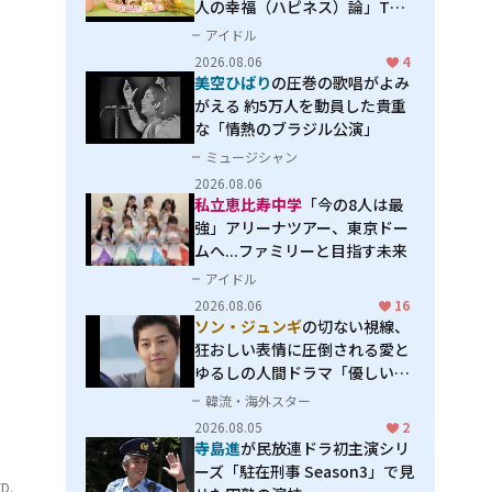
人の幸福（ハピネス）論」THE
MAKING
アイドル
2026.08.06
4
美空ひばり
の圧巻の歌唱がよみ
がえる 約5万人を動員した貴重
な「情熱のブラジル公演」
ミュージシャン
2026.08.06
私立恵比寿中学
「今の8人は最
強」アリーナツアー、東京ドー
ムへ...ファミリーと目指す未来
アイドル
2026.08.06
16
ソン・ジュンギ
の切ない視線、
狂おしい表情に圧倒される――愛と
ゆるしの人間ドラマ「優しい
男」
韓流・海外スター
2026.08.05
2
寺島進
が民放連ドラ初主演シリ
ーズ「駐在刑事 Season3」で見
D.