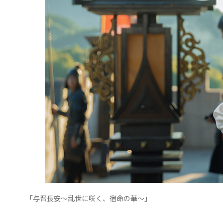
「与晋長安～乱世に咲く、宿命の華～」