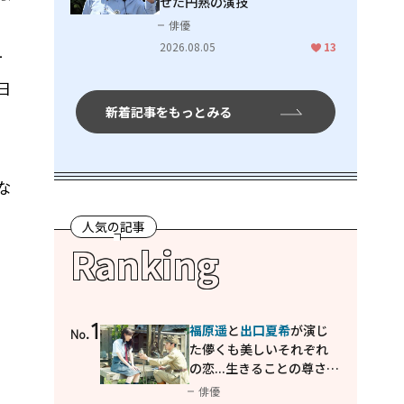
せた円熟の演技
俳優
2026.08.05
13
ー
日
新着記事をもっとみる
な
人気の記事
Ranking
1
福原遥
と
出口夏希
が演じ
No.
た儚くも美しいそれぞれ
の恋...生きることの尊さを
教えてくれた映画「あの
俳優