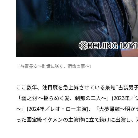
「与晋長安～乱世に咲く、宿命の華～」
ここ数年、注目度を急上昇させている最旬"古装男子
「雲之羽 ～揺らめく愛、刹那の二人～」(2023年
～」(2024年／レオ・ロー主演)、「大夢帰離～明か
った国宝級イケメンの主演作に立て続けに出演し、