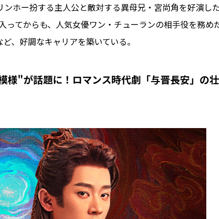
・リンホー扮する主人公と敵対する異母兄・宮尚角を好演し
に入ってからも、人気女優ワン・チューランの相手役を務め
など、好調なキャリアを築いている。
模様"が話題に！ロマンス時代劇「与晋長安」の壮