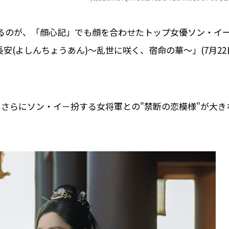
るのが、「顔心記」でも顔を合わせたトップ女優ソン・イ
安(よしんちょうあん)～乱世に咲く、宿命の華～」(7月22
さらにソン・イ－扮する女将軍との"禁断の恋模様"が大き