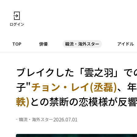
TOP
俳優
韓流・海外スター
アイドル
ブレイクした「雲之羽」で
子"
チョン・レイ(丞磊)
、年
軼)
との禁断の恋模様が反
2026.07.01
韓流・海外スター