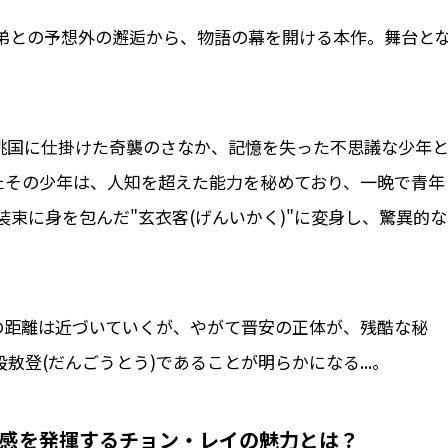
弟との予想外の邂逅から、物語の幕を開ける本作。舞台と
・姚国に仕掛けた奇襲のさなか、記憶を失った不思議な少年
けたその少年は、人知を超えた能力を秘めており、一晩で青年
束に身を包んだ"玄衣客(げんいかく)"に変身し、驚異的な
の距離は近づいていくが、やがて晋安の正体が、残酷な秘
敖登(だんごうとう)であることが明らかになる...。
在感を発揮するチョン・レイの魅力とは？