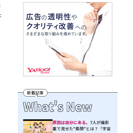
た
た
新着記事
What's New
原因は自分にある。
7人が撮影
裏で見せた"素顔"とは？「宇宙