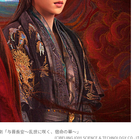
劇「与晋長安～乱世に咲く、宿命の華～」
(C)BEIJING IQIYI SCIENCE & TECHNOLOGY CO., LT