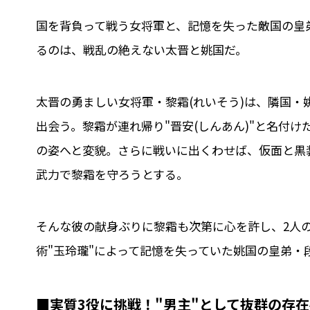
国を背負って戦う女将軍と、記憶を失った敵国の皇
るのは、戦乱の絶えない太晋と姚国だ。
太晋の勇ましい女将軍・黎霜(れいそう)は、隣国
出会う。黎霜が連れ帰り"晋安(しんあん)"と名付
の姿へと変貌。さらに戦いに出くわせば、仮面と黒装
武力で黎霜を守ろうとする。
そんな彼の献身ぶりに黎霜も次第に心を許し、2人
術"玉玲瓏"によって記憶を失っていた姚国の皇弟・段
■実質3役に挑戦！"男主"として抜群の存