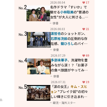
花が咲く丘で、君とまた出
2026.08.04
17
2
会えたら。」
名作ドラマ「すいか」で
No.
魅せる
小林聡美
の"普通の
女性"が大人に刺さる...映
画「かもめ食堂」にも通
俳優
じる静かな芝居
2026.08.03
21
3
渡哲也
のショットガン、
No.
石原裕次郎
の圧倒的な存
在感、
舘ひろし
のバイク
アクション！"大門軍
俳優
団"のカッコよさが詰まっ
2026.07.29
69
4
た「西部警察 PART-II」
多部未華子
、洗濯物を畳
No.
みながら涙！？「お菓子
の食べ放題がやってみた
い」ハンディファン4台の
俳優
暑さ対策も明かす
2026.07.31
19
5
「涙の女王」
キム・スヒ
No.
ョン
"ブレイク前"の初々
しい輝きに引き込まれ
D.
る...
2PM テギョン
ら豪華
韓流・海外スター
共演の青春名作「ドリー