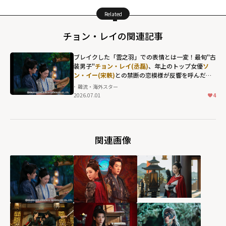
Related
チョン・レイの関連記事
ブレイクした「雲之羽」での表情とは一変！最旬"古
装男子"
チョン・レイ(丞磊)
、年上のトップ女優
ソ
ン・イー(宋軼)
との禁断の恋模様が反響を呼んだ
「与晋長安」
韓流・海外スター
2026.07.01
4
チョン・レイ(丞
磊)、年上のトッ
プ女優
ソン・イ
ー(宋軼)
との禁断
関連画像
の恋模様が反響
を呼んだ「与晋
長安」"
width="304"
height="203"
loading="lazy"
fetchpriority="h