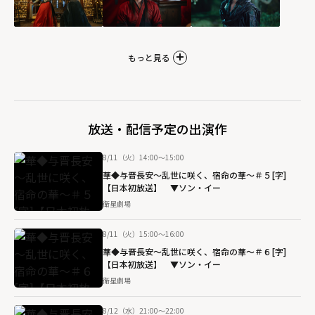
igh">
もっと見る
放送・配信予定の出演作
8/11（火）14:00～15:00
華◆与晋長安～乱世に咲く、宿命の華～＃５[字]
【日本初放送】 ▼ソン・イー
衛星劇場
8/11（火）15:00～16:00
華◆与晋長安～乱世に咲く、宿命の華～＃６[字]
【日本初放送】 ▼ソン・イー
衛星劇場
8/12（水）21:00～22:00