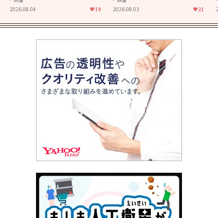
た映画「あの花が咲く丘で、
食堂」にも通じる静かな芝居
2026.08.04
19
2026.08.03
21
君とまた出会えたら。」