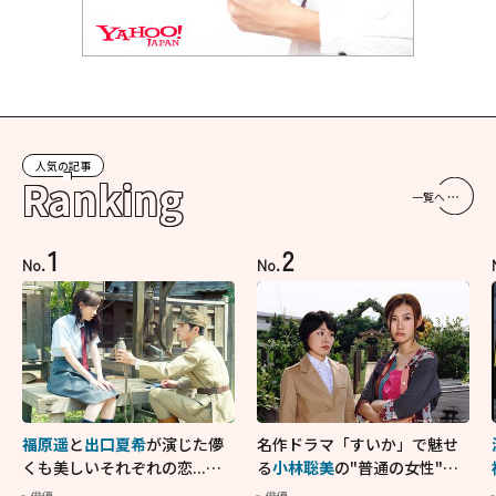
人気の記事
Ranking
一覧へ
1
2
No.
No.
福原遥
と
出口夏希
が演じた儚
名作ドラマ「すいか」で魅せ
くも美しいそれぞれの恋...生
る
小林聡美
の"普通の女性"が
きることの尊さを教えてくれ
大人に刺さる...映画「かもめ
俳優
俳優