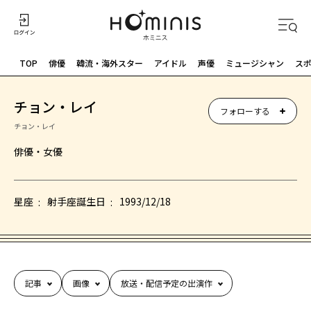
TOP
俳優
韓流・海外スター
アイドル
声優
ミュージシャン
ス
チョン・レイ
フォローする
チョン・レイ
俳優・女優
星座
射手座
誕生日
1993/12/18
記事
画像
放送・配信予定の出演作