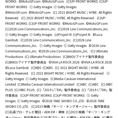
WORKS
©MotoGP.com
©MotoGP.com
(C)UP-FRONT WORKS
(C)UP-
FRONT WORKS
ⓒ Getty Images
ⓒ Getty Images
©MotoGP.com
©MotoGP.com
(C) 2021 BIGHIT MUSIC / HYBE. All Rights
Reserved.
(C) 2021 BIGHIT MUSIC / HYBE. All Rights Reserved.
(C)UP-
FRONT WORKS
(C)UP-FRONT WORKS
©MotoGP.com
©MotoGP.com
(C)2026 Line Communications.,Inc.
(C)2026 Line Communications.,Inc.
ⓒ Getty Images
ⓒ Getty Images
(c)Project III
(c)Project III
©Luca
Gambuti
(C)2026 Line Communications.,Inc.
(C)2026 Line
Communications.,Inc.
ⓒ Getty Images
ⓒ Getty Images
©2026 Line
Communications.,Inc.
©2026 Line Communications.,Inc.
(C) Ultimate
Productions
(C) Ultimate Productions
(C)BNOI/アイナナ製作委員会
(C)BNOI/アイナナ製作委員会
©️VIVA LA ROCK 2026
©️VIVA LA ROCK 2026
©Luca Gambuti
(C)KBS
(C)KBS
(C) 2021 BIGHIT MUSIC / HYBE. All
Rights Reserved.
(C) 2021 BIGHIT MUSIC / HYBE. All Rights Reserved.
ⓒ
Getty Images
ⓒ Getty Images
(C)Media Caravan International
Limited
(C)Media Caravan International Limited
(C)ABC
(C)ABC
(C) MBC
PLUS
(C) MBC PLUS
(C)「2019 L♡DK」製作委員会
(C)「2019 L♡DK」製
作委員会
(C)UP-FRONT WORKS
(C)UP-FRONT WORKS
ⓒ Getty
Images
ⓒ Getty Images
©2026 TAKE SHOBO CO.,LTD.
©2026 TAKE
SHOBO CO.,LTD.
(C)2023 映画「ギーツ・キングオージャー」製作委員会
(C)石森プロ・テレビ朝日・ADK EM・東映
(C)2023 映画「ギーツ・キング
オージャー」製作委員会 (C)石森プロ・テレビ朝日・ADK EM・東映
(C)舞台