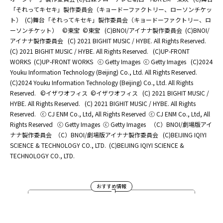
「それってキセキ」製作委員会（キョードーファクトリー、ローソンチケッ
ト）
(C)舞台「それってキセキ」製作委員会（キョードーファクトリー、ロ
ーソンチケット）
©東宝
©東宝
(C)BNOI/アイナナ製作委員会
(C)BNOI/
アイナナ製作委員会
(C) 2021 BIGHIT MUSIC / HYBE. All Rights Reserved.
(C) 2021 BIGHIT MUSIC / HYBE. All Rights Reserved.
(C)UP-FRONT
WORKS
(C)UP-FRONT WORKS
ⓒ Getty Images
ⓒ Getty Images
(C)2024
Youku Information Technology (Beijing) Co., Ltd. All Rights Reserved.
(C)2024 Youku Information Technology (Beijing) Co., Ltd. All Rights
Reserved.
©イザワオフィス
©イザワオフィス
(C) 2021 BIGHIT MUSIC /
HYBE. All Rights Reserved.
(C) 2021 BIGHIT MUSIC / HYBE. All Rights
Reserved.
ⓒ CJ ENM Co., Ltd, All Rights Reserved
ⓒ CJ ENM Co., Ltd, All
Rights Reserved
ⓒ Getty Images
ⓒ Getty Images
（C）BNOI/劇場版アイ
ナナ製作委員会
（C）BNOI/劇場版アイナナ製作委員会
(C)BEIJING IQIYI
SCIENCE & TECHNOLOGY CO., LTD.
(C)BEIJING IQIYI SCIENCE &
TECHNOLOGY CO., LTD.
おすすめ情報