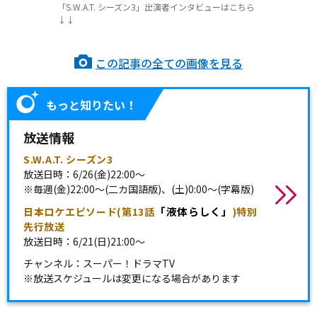
「S.W.A.T. シーズン3」出演者インタビューはこちら
↓↓
この記事の全ての画像を見る
もっと知りたい！
放送情報
S.W.A.T. シーズン3
放送日時：6/26(金)22:00～
※毎週(金)22:00～(二カ国語版)、(土)0:00～(字幕版)
「液体らしく」
日本ロケエピソード(第13話
)特別
先行放送
放送日時：6/21(日)21:00～
チャンネル：スーパー！ドラマTV
※
放送スケジュールは変更になる場合があります