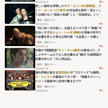
width="304"
2026.06.16
6
height="203"
悲しい運命を体現した
ホウ・ミンハオ(侯明昊)
、
デ
ィン・ユーシー(丁禹兮)
の存在感も鮮烈！涙なくし
loading="lazy"
ては語れない"狐妖小紅娘"こと「恋狐妖伝」シリー
fetchpriority="h
ズ第2章
韓流・海外スター
igh">
2026.06.02
7
「月に咲く花の如く」を超えるハマり役？"辮髪"が
似合いすぎる
チェン・シャオ(陳暁)
の渾身の役作り
が反響を呼んだ骨太な時代劇「大生意人～大商人へ
の道～」
韓流・海外スター
2026.05.24
5
チェン・シャオ
中国の"顔面国宝"
ヤン・ヤン(楊洋)
の無双ぶり...ア
(陳暁)の渾身の役
ニメやゲーム化でも人気を集める"韓立"の再現度が
反響を呼んだ「凡人修仙伝」
作りが反響を呼
韓流・海外スター
んだ骨太な時代
2026.04.30
5
ヤン・ヤン(楊洋)
劇「大生意人～
海外評価が高まる
笠松将
との"ブロマンス"も胸熱...
の無双ぶり...アニ
イ・ジェフン
の最高のアタリ役！「模範タクシー」
大商人への道
シリーズ最新作に支持が集まるワケ
メやゲーム化で
～」"
韓流・海外スター
も人気を集め
width="304"
2026.04.22
3
イ・ジェフンの
る"韓立"の再現
height="203"
最高のアタリ
度が反響を呼ん
loading="lazy"
役！「模範タク
だ「凡人修仙
fetchpriority="h