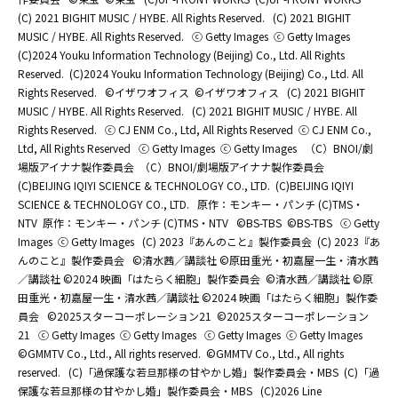
(C) 2021 BIGHIT MUSIC / HYBE. All Rights Reserved.
(C) 2021 BIGHIT
MUSIC / HYBE. All Rights Reserved.
ⓒ Getty Images
ⓒ Getty Images
(C)2024 Youku Information Technology (Beijing) Co., Ltd. All Rights
Reserved.
(C)2024 Youku Information Technology (Beijing) Co., Ltd. All
Rights Reserved.
©イザワオフィス
©イザワオフィス
(C) 2021 BIGHIT
MUSIC / HYBE. All Rights Reserved.
(C) 2021 BIGHIT MUSIC / HYBE. All
Rights Reserved.
ⓒ CJ ENM Co., Ltd, All Rights Reserved
ⓒ CJ ENM Co.,
Ltd, All Rights Reserved
ⓒ Getty Images
ⓒ Getty Images
（C）BNOI/劇
場版アイナナ製作委員会
（C）BNOI/劇場版アイナナ製作委員会
(C)BEIJING IQIYI SCIENCE & TECHNOLOGY CO., LTD.
(C)BEIJING IQIYI
SCIENCE & TECHNOLOGY CO., LTD.
原作：モンキー・パンチ (C)TMS・
NTV
原作：モンキー・パンチ (C)TMS・NTV
©BS-TBS
©BS-TBS
ⓒ Getty
Images
ⓒ Getty Images
(C) 2023『あんのこと』製作委員会
(C) 2023『あ
んのこと』製作委員会
©清水茜／講談社 ©原田重光・初嘉屋一生・清水茜
／講談社 ©2024 映画「はたらく細胞」製作委員会
©清水茜／講談社 ©原
田重光・初嘉屋一生・清水茜／講談社 ©2024 映画「はたらく細胞」製作委
員会
©2025スターコーポレーション21
©2025スターコーポレーション
21
ⓒ Getty Images
ⓒ Getty Images
ⓒ Getty Images
ⓒ Getty Images
©GMMTV Co., Ltd., All rights reserved.
©GMMTV Co., Ltd., All rights
reserved.
(C)「過保護な若旦那様の甘やかし婚」製作委員会・MBS
(C)「過
保護な若旦那様の甘やかし婚」製作委員会・MBS
(C)2026 Line