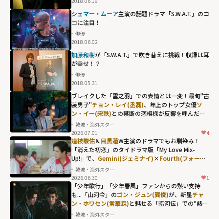
2018.06.19
シェマー・ムーア
主演の話題ドラマ「S.W.A.T.」のコ
コに注目！
俳優
2018.06.02
加藤和樹
が「S.W.A.T.」で吹き替えに挑戦！収録は耳
が幸せ！？
俳優
2018.05.31
ブレイクした「雲之羽」での表情とは一変！最旬"古
装男子"
チョン・レイ(丞磊)
、年上のトップ女優
ソ
ン・イー(宋軼)
との禁断の恋模様が反響を呼んだ
「与晋長安」
韓流・海外スター
2026.07.01
4
チョン・レイ(丞
道枝駿佑
＆
目黒蓮
W主演のドラマでもお馴染み！
磊)、年上のトッ
「消えた初恋」のタイドラマ版「My Love Mix-
Up!」で、
Gemini(ジェミナイ)
×
Fourth(フォース)
プ女優
ソン・イ
が体現した"キュンの瞬間"
韓流・海外スター
ー(宋軼)
との禁断
2026.06.30
1
の恋模様が反響
「少年歌行」「少年春風」ファンからの熱い支持
も...「山河令」の
ゴン・ジュン(龔俊)
が、新星
チャ
を呼んだ「与晋
ン・ホワセン(常華森)
と魅せる「暗河伝」での"熱き
長安」"
絆"
韓流・海外スター