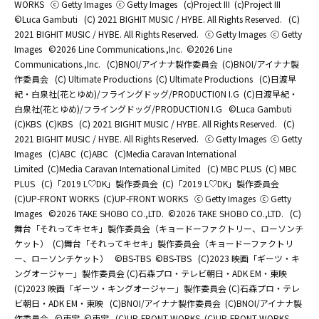
WORKS
ⓒ Getty Images
ⓒ Getty Images
(c)Project III
(c)Project III
©Luca Gambuti
(C) 2021 BIGHIT MUSIC / HYBE. All Rights Reserved.
(C)
2021 BIGHIT MUSIC / HYBE. All Rights Reserved.
ⓒ Getty Images
ⓒ Getty
Images
©2026 Line Communications.,Inc.
©2026 Line
Communications.,Inc.
(C)BNOI/アイナナ製作委員会
(C)BNOI/アイナナ製
作委員会
(C) Ultimate Productions
(C) Ultimate Productions
(C)日渡早
紀・白泉社(花とゆめ)/フライングドッグ/PRODUCTION I.G
(C)日渡早紀・
白泉社(花とゆめ)/フライングドッグ/PRODUCTION I.G
©Luca Gambuti
(C)KBS
(C)KBS
(C) 2021 BIGHIT MUSIC / HYBE. All Rights Reserved.
(C)
2021 BIGHIT MUSIC / HYBE. All Rights Reserved.
ⓒ Getty Images
ⓒ Getty
Images
(C)ABC
(C)ABC
(C)Media Caravan International
Limited
(C)Media Caravan International Limited
(C) MBC PLUS
(C) MBC
PLUS
(C)「2019 L♡DK」製作委員会
(C)「2019 L♡DK」製作委員会
(C)UP-FRONT WORKS
(C)UP-FRONT WORKS
ⓒ Getty Images
ⓒ Getty
Images
©2026 TAKE SHOBO CO.,LTD.
©2026 TAKE SHOBO CO.,LTD.
(C)
舞台「それってキセキ」製作委員会（キョードーファクトリー、ローソンチ
ケット）
(C)舞台「それってキセキ」製作委員会（キョードーファクトリ
ー、ローソンチケット）
©BS-TBS
©BS-TBS
(C)2023 映画「ギーツ・キ
ングオージャー」製作委員会 (C)石森プロ・テレビ朝日・ADK EM・東映
(C)2023 映画「ギーツ・キングオージャー」製作委員会 (C)石森プロ・テレ
ビ朝日・ADK EM・東映
(C)BNOI/アイナナ製作委員会
(C)BNOI/アイナナ製
作委員会
©東宝
©東宝
(C)UP-FRONT WORKS
(C)UP-FRONT WORKS