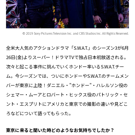
© 2019 Sony Pictures Television Inc. and CBS Studios Inc. All Rights Reserved.
全米大人気のアクションドラマ「S.W.A.T.」のシーズン3が6月
26日(金)よりスーパー！ドラマTVで独占日本初放送される。
次々と起こる事件に挑んでいくホンドー率いるS.W.A.T.チー
ム。今シーズンでは、ついにホンドーやS.W.A.T.のチームメン
バーが東京に上陸！ダニエル・"ホンドー"・ハレルソン役の
シェマー・ムーアとロバート・ヒックス役のパトリック・セ
ント・エスプリトにアメリカと東京での撮影の違いや見どこ
ろなどについて語ってもらった。
――東京に来ると聞いた時どのようなお気持ちでしたか？