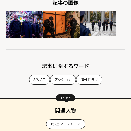
記事の画像
シー」シリーズ
伝」"
igh">
最新作に支持が
width="304"
集まるワケ"
height="203"
width="304"
loading="lazy"
height="203"
fetchpriority="h
loading="lazy"
igh">
fetchpriority="h
igh">
記事に関するワード
S.W.A.T.
アクション
海外ドラマ
Person
関連人物
#シェマー・ムーア