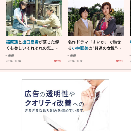
福原遥
と
出口夏希
が演じた儚
名作ドラマ「すいか」で魅せ
くも美しいそれぞれの恋...生
る
小林聡美
の"普通の女性"が
きることの尊さを教えてくれ
大人に刺さる...映画「かもめ
俳優
俳優
た映画「あの花が咲く丘で、
食堂」にも通じる静かな芝居
2026.08.04
29
2026.08.03
23
君とまた出会えたら。」