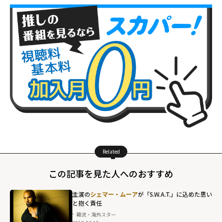
Related
この記事を見た人へのおすすめ
主演の
シェマー・ムーア
が「S.W.A.T.」に込めた思い
と抱く責任
韓流・海外スター