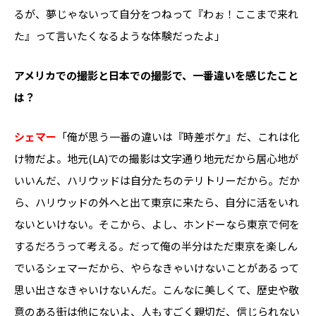
るが、夢じゃないって自分をつねって『わぉ！ここまで来れ
た』って言いたくなるような体験だったよ」
――アメリカでの撮影と日本での撮影で、一番違いを感じたこと
は？
シェマー
「俺が思う一番の違いは『時差ボケ』だ、これは化
け物だよ。地元(LA)での撮影は文字通り地元だから居心地が
いいんだ、ハリウッドは自分たちのテリトリーだから。だか
ら、ハリウッドの外へと出て東京に来たら、自分に活をいれ
ないといけない。そこから、よし、ホンドーなら東京で何を
するだろうって考える。だって俺の半分はただ東京を楽しん
でいるシェマーだから、やらなきゃいけないことがあるって
思い出さなきゃいけないんだ。こんなに美しくて、歴史や敬
意のある街は他にないよ、人もすごく親切だ、信じられない