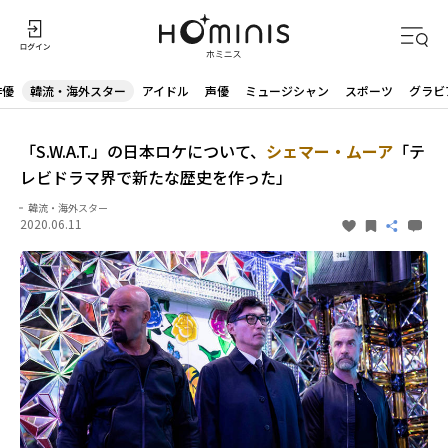
俳優
韓流・海外スター
アイドル
声優
ミュージシャン
スポーツ
グラビ
「S.W.A.T.」の日本ロケについて、
シェマー・ムーア
「テ
レビドラマ界で新たな歴史を作った」
韓流・海外スター
2020.06.11