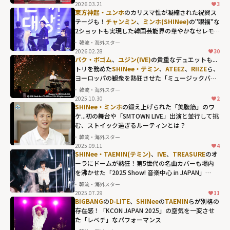
2026.03.21
3
東方神起・ユンホ
のカリスマ性が凝縮された祝賀ス
テージも！
チャンミン
、
ミンホ(SHINee)
の"眼福"な
2ショットも実現した韓国芸能界の華やかなセレモ
ニー
韓流・海外スター
2026.02.28
30
パク・ボゴム
、
ユジン(IVE)
の貴重なデュエットも...
トリを務めた
SHINee・テミン
、
ATEEZ
、
RIIZE
ら、
ヨーロッパの観衆を熱狂させた「ミュージックバン
ク」のリスボン公演
韓流・海外スター
2025.10.30
2
SHINee・ミンホ
の鍛え上げられた「美腹筋」のワ
ケ...初の舞台や「SMTOWN LIVE」出演と並行して挑
む、ストイック過ぎるルーティンとは？
韓流・海外スター
2025.09.11
4
SHINee・TAEMIN(テミン)
、
IVE
、
TREASURE
のオ
ーラにドームが熱狂！第5世代の名曲カバーも場内
を沸かせた「2025 Show! 音楽中心 in JAPAN」
DAY1
韓流・海外スター
2025.07.29
11
BIGBANG
の
D-LITE
、
SHINee
の
TAEMIN
らが別格の
存在感！「KCON JAPAN 2025」の空気を一変させ
た「レベチ」なパフォーマンス