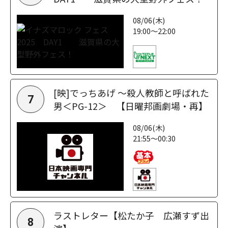
08/06(木)
19:00～22:00
[映]でっちあげ ～殺人教師と呼ばれた
7
男＜PG-12＞ 【日曜邦画劇場・再】
08/06(木)
21:55～00:30
ラストレター【松たか子 広瀬すず出
8