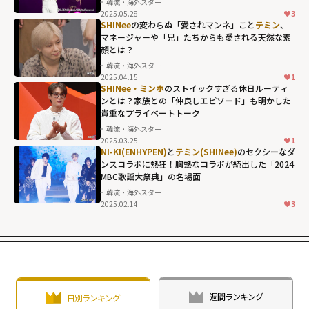
韓流・海外スター
2025.05.28
3
SHINee
の変わらぬ「愛されマンネ」こと
テミン
、
マネージャーや「兄」たちからも愛される天然な素
顔とは？
韓流・海外スター
2025.04.15
1
SHINee・ミンホ
のストイックすぎる休日ルーティ
ンとは？家族との「仲良しエピソード」も明かした
貴重なプライベートトーク
韓流・海外スター
2025.03.25
1
NI-KI(ENHYPEN)
と
テミン(SHINee)
のセクシーなダ
ンスコラボに熱狂！胸熱なコラボが続出した「2024
MBC歌謡大祭典」の名場面
韓流・海外スター
2025.02.14
3
週間ランキング
日別ランキング