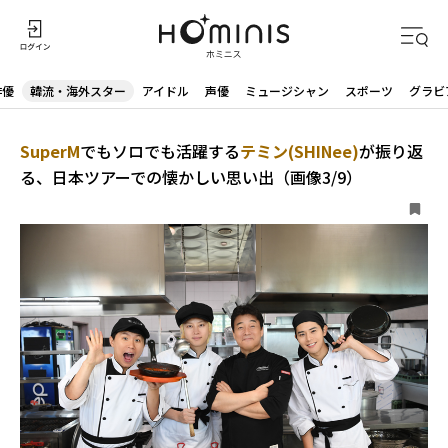
俳優
韓流・海外スター
アイドル
声優
ミュージシャン
スポーツ
グラビ
SuperM
でもソロでも活躍する
テミン(SHINee)
が振り返
る、日本ツアーでの懐かしい思い出（画像3/9）