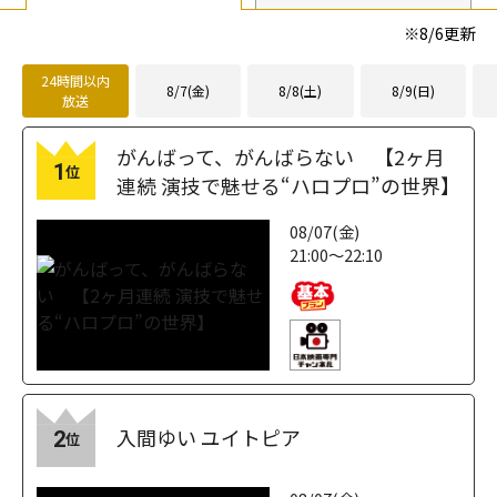
※
8/6
更新
24時間以内
8/7(金)
8/8(土)
8/9(日)
放送
がんばって、がんばらない 【2ヶ月
1
位
連続 演技で魅せる“ハロプロ”の世界】
08/07(金)
21:00～22:10
入間ゆい ユイトピア
2
位