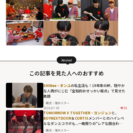
Related
この記事を見た人へのおすすめ
SHINee・オンユ
の私生活も！19年来の絆、穏やか
な人柄がにじむ「全知的おせっかい視点」で見せた
素顔
韓流・海外スター
2026.07.30
35
TOMORROW X TOGETHER・ヨンジュン
と、
BOYNEXTDOOR
＆
CORTIS
メンバーとのハイレベ
ルなダンスコラボも...一晩限りの"レアな顔合わ
せ"が熱狂を呼んだ「2025 MBC歌謡大祭典」
韓流・海外スター