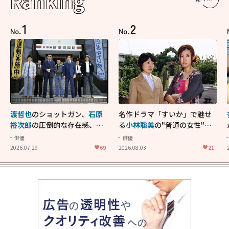
Ranking
1
2
No.
No.
渡哲也
のショットガン、
石原
名作ドラマ「すいか」で魅せ
裕次郎
の圧倒的な存在感、
舘
る
小林聡美
の"普通の女性"が
ひろし
のバイクアクショ
大人に刺さる...映画「かもめ
俳優
俳優
ン！"大門軍団"のカッコよさ
食堂」にも通じる静かな芝居
2026.07.29
69
2026.08.03
21
が詰まった「西部警察 PART-
II」