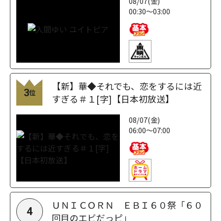
08/07(金)
00:30～03:00
【新】華◆それでも、恋をするには近
3
位
すぎる＃１[字]【日本初放送】
08/07(金)
06:00～07:00
ＵＮＩＣＯＲＮ ＥＢＩ６０祭「６０
4
回目のエビだっピ」