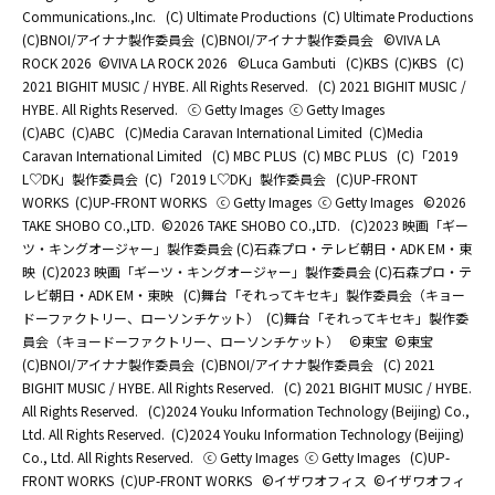
Communications.,Inc.
(C) Ultimate Productions
(C) Ultimate Productions
(C)BNOI/アイナナ製作委員会
(C)BNOI/アイナナ製作委員会
©️VIVA LA
ROCK 2026
©️VIVA LA ROCK 2026
©Luca Gambuti
(C)KBS
(C)KBS
(C)
2021 BIGHIT MUSIC / HYBE. All Rights Reserved.
(C) 2021 BIGHIT MUSIC /
HYBE. All Rights Reserved.
ⓒ Getty Images
ⓒ Getty Images
(C)ABC
(C)ABC
(C)Media Caravan International Limited
(C)Media
Caravan International Limited
(C) MBC PLUS
(C) MBC PLUS
(C)「2019
L♡DK」製作委員会
(C)「2019 L♡DK」製作委員会
(C)UP-FRONT
WORKS
(C)UP-FRONT WORKS
ⓒ Getty Images
ⓒ Getty Images
©2026
TAKE SHOBO CO.,LTD.
©2026 TAKE SHOBO CO.,LTD.
(C)2023 映画「ギー
ツ・キングオージャー」製作委員会 (C)石森プロ・テレビ朝日・ADK EM・東
映
(C)2023 映画「ギーツ・キングオージャー」製作委員会 (C)石森プロ・テ
レビ朝日・ADK EM・東映
(C)舞台「それってキセキ」製作委員会（キョー
ドーファクトリー、ローソンチケット）
(C)舞台「それってキセキ」製作委
員会（キョードーファクトリー、ローソンチケット）
©東宝
©東宝
(C)BNOI/アイナナ製作委員会
(C)BNOI/アイナナ製作委員会
(C) 2021
BIGHIT MUSIC / HYBE. All Rights Reserved.
(C) 2021 BIGHIT MUSIC / HYBE.
All Rights Reserved.
(C)2024 Youku Information Technology (Beijing) Co.,
Ltd. All Rights Reserved.
(C)2024 Youku Information Technology (Beijing)
Co., Ltd. All Rights Reserved.
ⓒ Getty Images
ⓒ Getty Images
(C)UP-
FRONT WORKS
(C)UP-FRONT WORKS
©イザワオフィス
©イザワオフィ