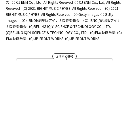
ス
ⓒ CJ ENM Co., Ltd, All Rights Reserved
ⓒ CJ ENM Co., Ltd, All Rights
Reserved
(C) 2021 BIGHIT MUSIC / HYBE. All Rights Reserved.
(C) 2021
BIGHIT MUSIC / HYBE. All Rights Reserved.
ⓒ Getty Images
ⓒ Getty
Images
（C）BNOI/劇場版アイナナ製作委員会
（C）BNOI/劇場版アイナ
ナ製作委員会
(C)BEIJING IQIYI SCIENCE & TECHNOLOGY CO., LTD.
(C)BEIJING IQIYI SCIENCE & TECHNOLOGY CO., LTD.
(C)日本映画放送
(C)
日本映画放送
(C)UP-FRONT WORKS
(C)UP-FRONT WORKS
おすすめ情報