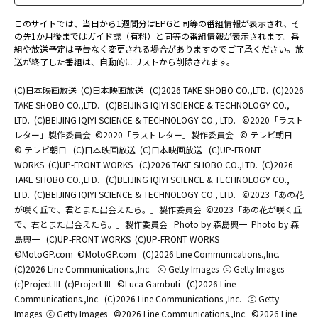
このサイトでは、当日から1週間分はEPGと同等の番組情報が表示され、そ
の先1か月後まではガイド誌（有料）と同等の番組情報が表示されます。番
組や放送予定は予告なく変更される場合がありますのでご了承ください。放
送が終了した番組は、自動的にリストから削除されます。
(C)日本映画放送
(C)日本映画放送
(C)2026 TAKE SHOBO CO.,LTD.
(C)2026
TAKE SHOBO CO.,LTD.
(C)BEIJING IQIYI SCIENCE & TECHNOLOGY CO.,
LTD.
(C)BEIJING IQIYI SCIENCE & TECHNOLOGY CO., LTD.
©2020「ラスト
レター」製作委員会
©2020「ラストレター」製作委員会
© テレビ朝日
© テレビ朝日
(C)日本映画放送
(C)日本映画放送
(C)UP-FRONT
WORKS
(C)UP-FRONT WORKS
(C)2026 TAKE SHOBO CO.,LTD.
(C)2026
TAKE SHOBO CO.,LTD.
(C)BEIJING IQIYI SCIENCE & TECHNOLOGY CO.,
LTD.
(C)BEIJING IQIYI SCIENCE & TECHNOLOGY CO., LTD.
©2023「あの花
が咲く丘で、君とまた出会えたら。」製作委員会
©2023「あの花が咲く丘
で、君とまた出会えたら。」製作委員会
Photo by 森島興一
Photo by 森
島興一
(C)UP-FRONT WORKS
(C)UP-FRONT WORKS
©MotoGP.com
©MotoGP.com
(C)2026 Line Communications.,Inc.
(C)2026 Line Communications.,Inc.
ⓒ Getty Images
ⓒ Getty Images
(c)Project III
(c)Project III
©Luca Gambuti
(C)2026 Line
Communications.,Inc.
(C)2026 Line Communications.,Inc.
ⓒ Getty
Images
ⓒ Getty Images
©2026 Line Communications.,Inc.
©2026 Line