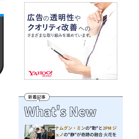
新着記事
What's New
ナムグン・ミン
の"動"と
2PM ジ
ュノ
の"静"が奇跡の融合 火花を