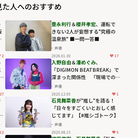
見た人へのおすすめ
千
豊永利行
＆
櫻井孝宏
、運転で
版
きない2人が妄想する"究極の
継
温泉旅" ■一問一答■
声優
2
2026.01.30
17
い
入野自由
＆
潘めぐみ
、
代
『DIGIMON BEATBREAK』で
』イ
深まった関係性 「現場での
安心感が本当にすごいです」
声優
27
2025.12.05
1
沙
石見舞菜香
が"推し"を語る！
ャ
「日々をすごくいとおしく感
ニ
じてます」【#推シゴトーク】
 3
声優
12
2025.08.15
5