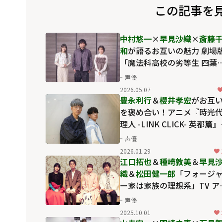
この記事を
中村悠一
×
早見沙織
×
斎藤
和
が語るお互いの魅力 劇場
「魔法科高校の劣等生 四葉
承編」で確かめた信頼
声優
2026.05.07
豊永利行
＆
櫻井孝宏
がお互
を褒め合い！アニメ『時光
理人 -LINK CLICK- 英都篇
ンタビュー
声優
2026.01.29
江口拓也
＆
種崎敦美
＆
早見
織
＆
松田健一郎
「フォージ
ー家は家族の理想系」TV ア
メ『SPY×FAMILY』Season
声優
2025.10.01