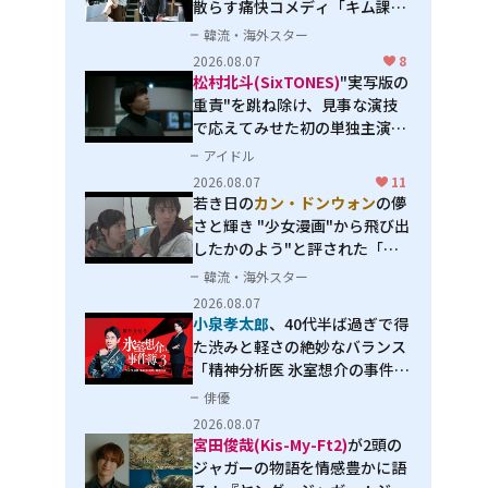
散らす痛快コメディ「キム課長
とソ理事～Bravo! Your Life
韓流・海外スター
～」
2026.08.07
8
松村北斗(SixTONES)
"実写版の
重責"を跳ね除け、見事な演技
で応えてみせた初の単独主演映
画「秒速5センチメートル」
アイドル
2026.08.07
11
若き日の
カン・ドンウォン
の儚
さと輝き "少女漫画"から飛び出
したかのよう"と評された「オ
オカミの誘惑」
韓流・海外スター
2026.08.07
小泉孝太郎
、40代半ば過ぎで得
た渋みと軽さの絶妙なバランス
「精神分析医 氷室想介の事件簿
３」で見せる進化
俳優
2026.08.07
宮田俊哉(Kis-My-Ft2)
が2頭の
ジャガーの物語を情感豊かに語