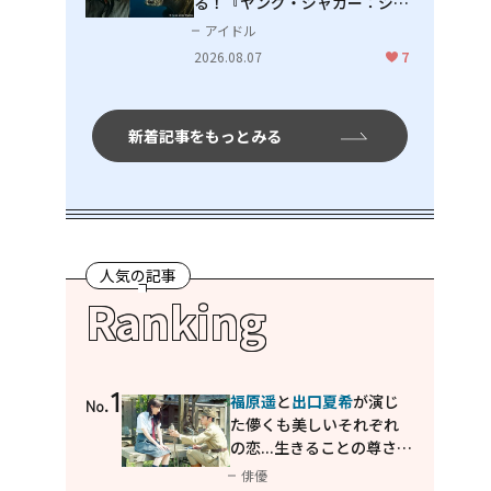
る！『ヤング・ジャガー：ジャ
ングル王への道』『ジャガーと
アイドル
ウミガメの物語：熱帯林の守護
2026.08.07
7
神』で見せるナレーションの妙
新着記事をもっとみる
人気の記事
Ranking
1
福原遥
と
出口夏希
が演じ
No.
た儚くも美しいそれぞれ
の恋...生きることの尊さを
教えてくれた映画「あの
俳優