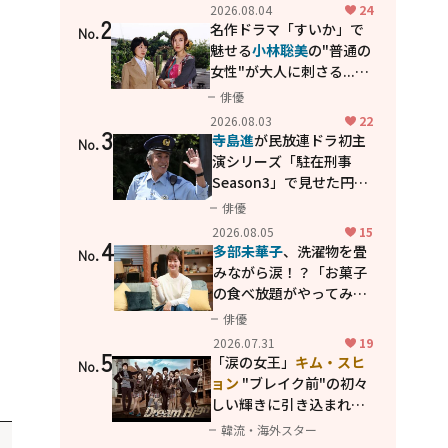
花が咲く丘で、君とまた出
2026.08.04
24
2
会えたら。」
名作ドラマ「すいか」で
No.
魅せる
小林聡美
の"普通の
女性"が大人に刺さる...映
画「かもめ食堂」にも通
俳優
じる静かな芝居
2026.08.03
22
3
寺島進
が民放連ドラ初主
No.
演シリーズ「駐在刑事
Season3」で見せた円熟
の演技
俳優
2026.08.05
15
4
多部未華子
、洗濯物を畳
No.
みながら涙！？「お菓子
の食べ放題がやってみた
い」ハンディファン4台の
俳優
暑さ対策も明かす
2026.07.31
19
5
「涙の女王」
キム・スヒ
No.
ョン
"ブレイク前"の初々
しい輝きに引き込まれ
る...
2PM テギョン
ら豪華
韓流・海外スター
共演の青春名作「ドリー