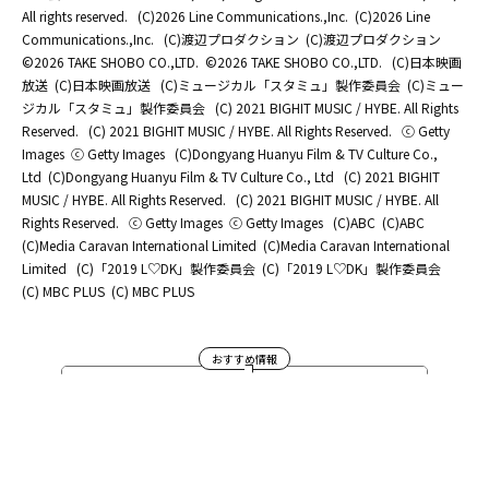
All rights reserved.
(C)2026 Line Communications.,Inc.
(C)2026 Line
Communications.,Inc.
(C)渡辺プロダクション
(C)渡辺プロダクション
©2026 TAKE SHOBO CO.,LTD.
©2026 TAKE SHOBO CO.,LTD.
(C)日本映画
放送
(C)日本映画放送
(C)ミュージカル「スタミュ」製作委員会
(C)ミュー
ジカル「スタミュ」製作委員会
(C) 2021 BIGHIT MUSIC / HYBE. All Rights
Reserved.
(C) 2021 BIGHIT MUSIC / HYBE. All Rights Reserved.
ⓒ Getty
Images
ⓒ Getty Images
(C)Dongyang Huanyu Film & TV Culture Co.,
Ltd
(C)Dongyang Huanyu Film & TV Culture Co., Ltd
(C) 2021 BIGHIT
MUSIC / HYBE. All Rights Reserved.
(C) 2021 BIGHIT MUSIC / HYBE. All
Rights Reserved.
ⓒ Getty Images
ⓒ Getty Images
(C)ABC
(C)ABC
(C)Media Caravan International Limited
(C)Media Caravan International
Limited
(C)「2019 L♡DK」製作委員会
(C)「2019 L♡DK」製作委員会
(C) MBC PLUS
(C) MBC PLUS
おすすめ情報