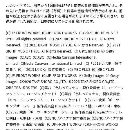
このサイトでは、当日から1週間分はEPGと同等の番組情報が表示され、そ
の先1か月後まではガイド誌（有料）と同等の番組情報が表示されます。番
組や放送予定は予告なく変更される場合がありますのでご了承ください。放
送が終了した番組は、自動的にリストから削除されます。
(C)UP-FRONT WORKS
(C)UP-FRONT WORKS
(C) 2021 BIGHIT MUSIC /
HYBE. All Rights Reserved.
(C) 2021 BIGHIT MUSIC / HYBE. All Rights
Reserved.
(C) 2021 BIGHIT MUSIC / HYBE. All Rights Reserved.
(C) 2021
BIGHIT MUSIC / HYBE. All Rights Reserved.
ⓒ Getty Images
ⓒ Getty
Images
(C)ABC
(C)ABC
(C)Media Caravan International
Limited
(C)Media Caravan International Limited
(C)「2019 L♡DK」製作
委員会
(C)「2019 L♡DK」製作委員会
(C) MBC PLUS
(C) MBC PLUS
(C)UP-FRONT WORKS
(C)UP-FRONT WORKS
ⓒ Getty Images
ⓒ Getty
Images
©2026 TAKE SHOBO CO.,LTD.
©2026 TAKE SHOBO CO.,LTD.
©BS-TBS
©BS-TBS
(C)舞台「それってキセキ」製作委員会（キョードーフ
ァクトリー、ローソンチケット）
(C)舞台「それってキセキ」製作委員会
（キョードーファクトリー、ローソンチケット）
(C)2023 映画「ギーツ・
キングオージャー」製作委員会 (C)石森プロ・テレビ朝日・ADK EM・東映
(C)2023 映画「ギーツ・キングオージャー」製作委員会 (C)石森プロ・テレ
ビ朝日・ADK EM・東映
(C)BNOI/アイナナ製作委員会
(C)BNOI/アイナナ製
作委員会
©東宝
©東宝
(C)UP-FRONT WORKS
(C)UP-FRONT WORKS