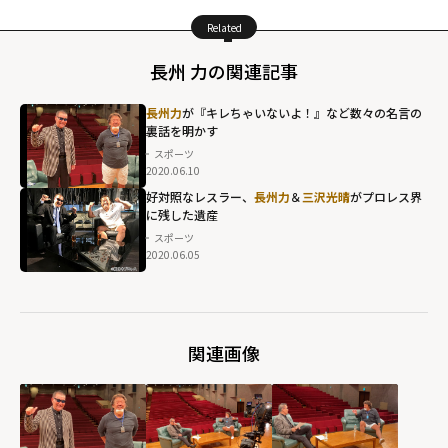
Related
長州 力の関連記事
長州力
が『キレちゃいないよ！』など数々の名言の
裏話を明かす
スポーツ
2020.06.10
好対照なレスラー、
長州力
＆
三沢光晴
がプロレス界
に残した遺産
スポーツ
2020.06.05
関連画像