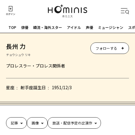
TOP
俳優
韓流・海外スター
アイドル
声優
ミュージシャン
ス
長州 力
フォローする
チョウシュウ リキ
プロレスラー・プロレス関係者
星座
射手座
誕生日
1951/12/3
記事
画像
放送・配信予定の出演作