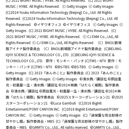
(C) 2021 BIGHIT MUSIC / HYBE. All Rights Reserved.
(C) 2021 BIGHIT
MUSIC / HYBE. All Rights Reserved.
ⓒ Getty Images
ⓒ Getty Images
(C)2024 Youku Information Technology (Beijing) Co., Ltd. All Rights
Reserved.
(C)2024 Youku Information Technology (Beijing) Co., Ltd. All
Rights Reserved.
©イザワオフィス
©イザワオフィス
ⓒ Getty Images
ⓒ
Getty Images
(C) 2021 BIGHIT MUSIC / HYBE. All Rights Reserved.
(C)
2021 BIGHIT MUSIC / HYBE. All Rights Reserved.
ⓒ CJ ENM Co., Ltd, All
Rights Reserved
ⓒ CJ ENM Co., Ltd, All Rights Reserved
（C）BNOI/劇場
版アイナナ製作委員会
（C）BNOI/劇場版アイナナ製作委員会
(C)BEIJING
IQIYI SCIENCE & TECHNOLOGY CO., LTD.
(C)BEIJING IQIYI SCIENCE &
TECHNOLOGY CO., LTD.
原作：モンキー・パンチ (C)TMS・NTV
原作：モ
ンキー・パンチ (C)TMS・NTV
©BS-TBS
©BS-TBS
ⓒ Getty Images
ⓒ
Getty Images
(C) 2023『あんのこと』製作委員会
(C) 2023『あんのこと』
製作委員会
ⓒ Getty Images
ⓒ Getty Images
©清水茜／講談社 ©原田重
光・初嘉屋一生・清水茜／講談社 ©2024 映画「はたらく細胞」製作委員
会
©清水茜／講談社 ©原田重光・初嘉屋一生・清水茜／講談社 ©2024 映
画「はたらく細胞」製作委員会
©2025スターコーポレーション21
©2025
スターコーポレーション21
©Luca Gambuti
(C)2016 BigHit
Entertainment/PONY CANYON INC.
(C)2016 BigHit Entertainment/PONY
CANYON INC.
ⓒ Getty Images
ⓒ Getty Images
(C)「過保護な若旦那様の
甘やかし婚」製作委員会・MBS
(C)「過保護な若旦那様の甘やかし婚」製作
委員会・MBS
©GMMTV Co., Ltd., All rights reserved.
©GMMTV Co., Ltd.,