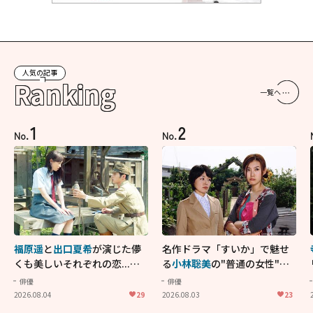
人気の記事
Ranking
一覧へ
1
2
No.
No.
福原遥
と
出口夏希
が演じた儚
名作ドラマ「すいか」で魅せ
くも美しいそれぞれの恋...生
る
小林聡美
の"普通の女性"が
きることの尊さを教えてくれ
大人に刺さる...映画「かもめ
俳優
俳優
た映画「あの花が咲く丘で、
食堂」にも通じる静かな芝居
2026.08.04
29
2026.08.03
23
君とまた出会えたら。」