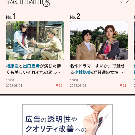
1
2
No.
No.
福原遥
と
出口夏希
が演じた儚
名作ドラマ「すいか」で魅せ
くも美しいそれぞれの恋...生
る
小林聡美
の"普通の女性"が
きることの尊さを教えてくれ
大人に刺さる...映画「かもめ
俳優
俳優
た映画「あの花が咲く丘で、
食堂」にも通じる静かな芝居
2026.08.04
19
2026.08.03
21
君とまた出会えたら。」