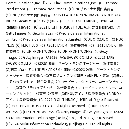
Communications.,Inc.
©2026 Line Communications.,Inc.
(C) Ultimate
Productions
(C) Ultimate Productions
(C)BNOI/アイナナ製作委員会
(C)BNOI/アイナナ製作委員会
©️VIVA LA ROCK 2026
©️VIVA LA ROCK 2026
©Luca Gambuti
(C)KBS
(C)KBS
(C) 2021 BIGHIT MUSIC / HYBE. All
Rights Reserved.
(C) 2021 BIGHIT MUSIC / HYBE. All Rights Reserved.
ⓒ
Getty Images
ⓒ Getty Images
(C)Media Caravan International
Limited
(C)Media Caravan International Limited
(C)ABC
(C)ABC
(C) MBC
PLUS
(C) MBC PLUS
(C)「2019 L♡DK」製作委員会
(C)「2019 L♡DK」製
作委員会
(C)UP-FRONT WORKS
(C)UP-FRONT WORKS
ⓒ Getty
Images
ⓒ Getty Images
©2026 TAKE SHOBO CO.,LTD.
©2026 TAKE
SHOBO CO.,LTD.
(C)2023 映画「ギーツ・キングオージャー」製作委員会
(C)石森プロ・テレビ朝日・ADK EM・東映
(C)2023 映画「ギーツ・キング
オージャー」製作委員会 (C)石森プロ・テレビ朝日・ADK EM・東映
(C)舞台
「それってキセキ」製作委員会（キョードーファクトリー、ローソンチケッ
ト）
(C)舞台「それってキセキ」製作委員会（キョードーファクトリー、ロ
ーソンチケット）
©東宝
©東宝
(C)BNOI/アイナナ製作委員会
(C)BNOI/
アイナナ製作委員会
(C) 2021 BIGHIT MUSIC / HYBE. All Rights Reserved.
(C) 2021 BIGHIT MUSIC / HYBE. All Rights Reserved.
(C)UP-FRONT
WORKS
(C)UP-FRONT WORKS
ⓒ Getty Images
ⓒ Getty Images
(C)2024
Youku Information Technology (Beijing) Co., Ltd. All Rights Reserved.
(C)2024 Youku Information Technology (Beijing) Co., Ltd. All Rights