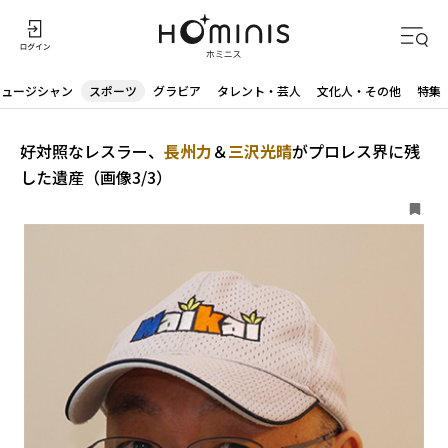
ミュージシャン
スポーツ
グラビア
タレント・芸人
文化人・その他
特集
好対照なレスラー、
長州力
＆
三沢光晴
がプロレス界に残
した遺産（画像3/3）