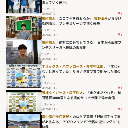
張っていく選手」
運命のアイスシ
スポーツ
ョー「THE
2026.07.21
3
川﨑颯太
「ここで何を残せるか」
佐野海舟
から受け
DESTINY」を独
る刺激と、ブンデスリーガで描く未来
占生放送"
スポーツ
width="304"
2026.07.16
1
height="203"
川﨑颯太
「絶対に自分でもできる」 日本から直接ブ
loading="lazy"
ンデスリーガへ――挑戦の現在地
fetchpriority="h
スポーツ
2026.07.15
igh">
オリックス・バファローズ・杉本裕太郎
、「僕じゃ
ないと思っていた」サヨナラ賞受賞で明かした胸の
内
スポーツ
2026.07.15
1
阪神タイガース・森下翔太
、「まだまだやれる」 球
団通算3000号となる劇的サヨナラ弾で得た自信
スポーツ
2026.07.15
2
真中満
が
今江敏晃
とのロケで実感「野球選手って夢
があるなあ」 ZOZOマリンで"伝説の逆シングル"も
披露