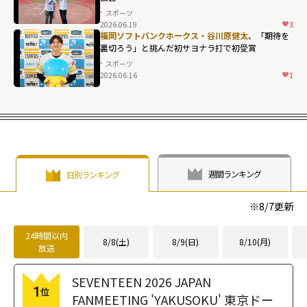
スポーツ
2026.06.19
3
福岡ソフトバンクホークス・谷川原健太
、「期待を
裏切ろう」と挑んだ初サヨナラ打で初受賞
スポーツ
2026.06.16
1
週間ランキング
日別ランキング
※
8/7
更新
24時間以内
8/8(土)
8/9(日)
8/10(月)
放送
SEVENTEEN 2026 JAPAN
1
位
FANMEETING 'YAKUSOKU' 東京ドー