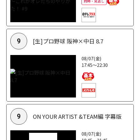
同時・見逃し
[生]プロ野球 阪神×中日 8.7
9
08/07(金)
17:45～22:30
ON YOUR ARTIST &TEAM編 字幕版
9
08/07(金)