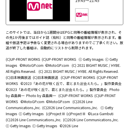
19:45～21:45
このサイトでは、当日から1週間分はEPGと同等の番組情報が表示され、そ
の先1か月後まではガイド誌（有料）と同等の番組情報が表示されます。番
組や放送予定は予告なく変更される場合がありますのでご了承ください。放
送が終了した番組は、自動的にリストから削除されます。
(C)UP-FRONT WORKS
(C)UP-FRONT WORKS
ⓒ Getty Images
ⓒ Getty
Images
©MotoGP.com
©MotoGP.com
(C) 2021 BIGHIT MUSIC / HYBE.
All Rights Reserved.
(C) 2021 BIGHIT MUSIC / HYBE. All Rights Reserved.
(C)日本映画放送
(C)日本映画放送
(C)UP-FRONT WORKS
(C)UP-FRONT
WORKS
©2023「あの花が咲く丘で、君とまた出会えたら。」製作委員会
©2023「あの花が咲く丘で、君とまた出会えたら。」製作委員会
Photo
by 森島興一
Photo by 森島興一
(C)UP-FRONT WORKS
(C)UP-FRONT
WORKS
©MotoGP.com
©MotoGP.com
(C)2026 Line
Communications.,Inc.
(C)2026 Line Communications.,Inc.
ⓒ Getty
Images
ⓒ Getty Images
(c)Project III
(c)Project III
©Luca Gambuti
(C)2026 Line Communications.,Inc.
(C)2026 Line Communications.,Inc.
ⓒ Getty Images
ⓒ Getty Images
©2026 Line