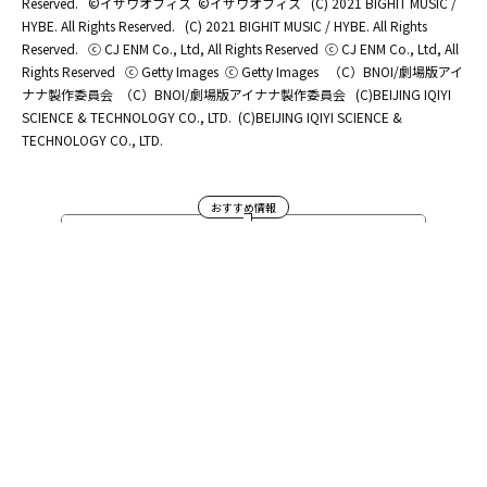
Reserved.
©イザワオフィス
©イザワオフィス
(C) 2021 BIGHIT MUSIC /
HYBE. All Rights Reserved.
(C) 2021 BIGHIT MUSIC / HYBE. All Rights
Reserved.
ⓒ CJ ENM Co., Ltd, All Rights Reserved
ⓒ CJ ENM Co., Ltd, All
Rights Reserved
ⓒ Getty Images
ⓒ Getty Images
（C）BNOI/劇場版アイ
ナナ製作委員会
（C）BNOI/劇場版アイナナ製作委員会
(C)BEIJING IQIYI
SCIENCE & TECHNOLOGY CO., LTD.
(C)BEIJING IQIYI SCIENCE &
TECHNOLOGY CO., LTD.
おすすめ情報