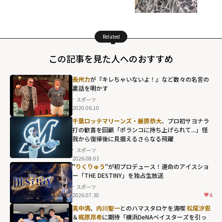
Related
この記事を見た人へのおすすめ
長州力
が『キレちゃいないよ！』など数々の名言の
裏話を明かす
スポーツ
2020.06.10
千葉ロッテマリーンズ・藤原恭大
、プロ初サヨナラ
打の歓喜を回顧「ポランコに持ち上げられて...」怪
我から復帰後に見据えるさらなる飛躍
スポーツ
2026.08.03
"
りくりゅう
"が初プロデュース！運命のアイスショ
ー「THE DESTINY」を独占生放送
スポーツ
2026.07.30
4
りくりゅう"が初
真中満
、
内川聖一
とのハマスタロケを満喫
松尾汐恩
＆
梶原昂希
に期待「横浜DeNAベイスターズを引っ
プロデュース！