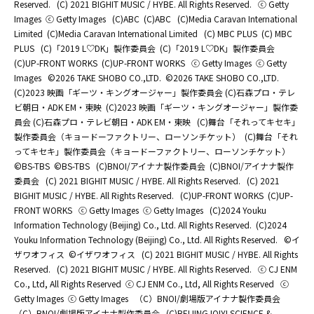
Reserved.
(C) 2021 BIGHIT MUSIC / HYBE. All Rights Reserved.
ⓒ Getty
Images
ⓒ Getty Images
(C)ABC
(C)ABC
(C)Media Caravan International
Limited
(C)Media Caravan International Limited
(C) MBC PLUS
(C) MBC
PLUS
(C)「2019 L♡DK」製作委員会
(C)「2019 L♡DK」製作委員会
(C)UP-FRONT WORKS
(C)UP-FRONT WORKS
ⓒ Getty Images
ⓒ Getty
Images
©2026 TAKE SHOBO CO.,LTD.
©2026 TAKE SHOBO CO.,LTD.
(C)2023 映画「ギーツ・キングオージャー」製作委員会 (C)石森プロ・テレ
ビ朝日・ADK EM・東映
(C)2023 映画「ギーツ・キングオージャー」製作委
員会 (C)石森プロ・テレビ朝日・ADK EM・東映
(C)舞台「それってキセキ」
製作委員会（キョードーファクトリー、ローソンチケット）
(C)舞台「それ
ってキセキ」製作委員会（キョードーファクトリー、ローソンチケット）
©BS-TBS
©BS-TBS
(C)BNOI/アイナナ製作委員会
(C)BNOI/アイナナ製作
委員会
(C) 2021 BIGHIT MUSIC / HYBE. All Rights Reserved.
(C) 2021
BIGHIT MUSIC / HYBE. All Rights Reserved.
(C)UP-FRONT WORKS
(C)UP-
FRONT WORKS
ⓒ Getty Images
ⓒ Getty Images
(C)2024 Youku
Information Technology (Beijing) Co., Ltd. All Rights Reserved.
(C)2024
Youku Information Technology (Beijing) Co., Ltd. All Rights Reserved.
©イ
ザワオフィス
©イザワオフィス
(C) 2021 BIGHIT MUSIC / HYBE. All Rights
Reserved.
(C) 2021 BIGHIT MUSIC / HYBE. All Rights Reserved.
ⓒ CJ ENM
Co., Ltd, All Rights Reserved
ⓒ CJ ENM Co., Ltd, All Rights Reserved
ⓒ
Getty Images
ⓒ Getty Images
（C）BNOI/劇場版アイナナ製作委員会
（C）BNOI/劇場版アイナナ製作委員会
(C)BEIJING IQIYI SCIENCE &