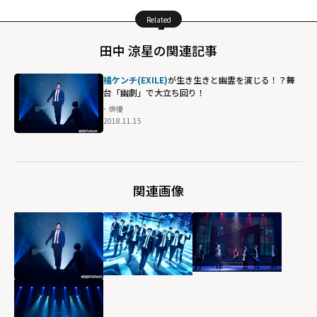
Related
田中 涼星の関連記事
橘ケンチ(EXILE)
が生き生きと幽霊を演じる！？舞
台「幽劇」で大立ち回り！
俳優
2018.11.15
関連画像