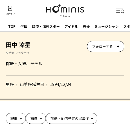
TOP
俳優
韓流・海外スター
アイドル
声優
ミュージシャン
ス
田中 涼星
フォローする
タナカ リョウセイ
俳優・女優、モデル
星座
山羊座
誕生日
1994/12/24
記事
画像
放送・配信予定の出演作