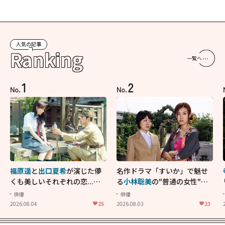
人気の記事
Ranking
一覧へ
1
2
No.
No.
福原遥
と
出口夏希
が演じた儚
名作ドラマ「すいか」で魅せ
くも美しいそれぞれの恋...生
る
小林聡美
の"普通の女性"が
きることの尊さを教えてくれ
大人に刺さる...映画「かもめ
俳優
俳優
た映画「あの花が咲く丘で、
食堂」にも通じる静かな芝居
2026.08.04
25
2026.08.03
23
君とまた出会えたら。」