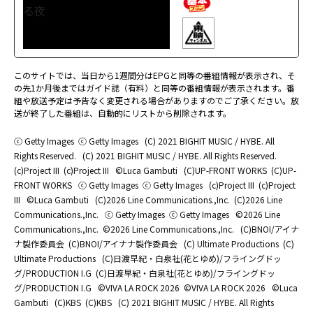
このサイトでは、当日から1週間分はEPGと同等の番組情報が表示され、そ
の先1か月後まではガイド誌（有料）と同等の番組情報が表示されます。番
組や放送予定は予告なく変更される場合がありますのでご了承ください。放
送が終了した番組は、自動的にリストから削除されます。
ⓒ Getty Images
ⓒ Getty Images
(C) 2021 BIGHIT MUSIC / HYBE. All
Rights Reserved.
(C) 2021 BIGHIT MUSIC / HYBE. All Rights Reserved.
(c)Project III
(c)Project III
©Luca Gambuti
(C)UP-FRONT WORKS
(C)UP-
FRONT WORKS
ⓒ Getty Images
ⓒ Getty Images
(c)Project III
(c)Project
III
©Luca Gambuti
(C)2026 Line Communications.,Inc.
(C)2026 Line
Communications.,Inc.
ⓒ Getty Images
ⓒ Getty Images
©2026 Line
Communications.,Inc.
©2026 Line Communications.,Inc.
(C)BNOI/アイナ
ナ製作委員会
(C)BNOI/アイナナ製作委員会
(C) Ultimate Productions
(C)
Ultimate Productions
(C)日渡早紀・白泉社(花とゆめ)/フライングドッ
グ/PRODUCTION I.G
(C)日渡早紀・白泉社(花とゆめ)/フライングドッ
グ/PRODUCTION I.G
©️VIVA LA ROCK 2026
©️VIVA LA ROCK 2026
©Luca
Gambuti
(C)KBS
(C)KBS
(C) 2021 BIGHIT MUSIC / HYBE. All Rights