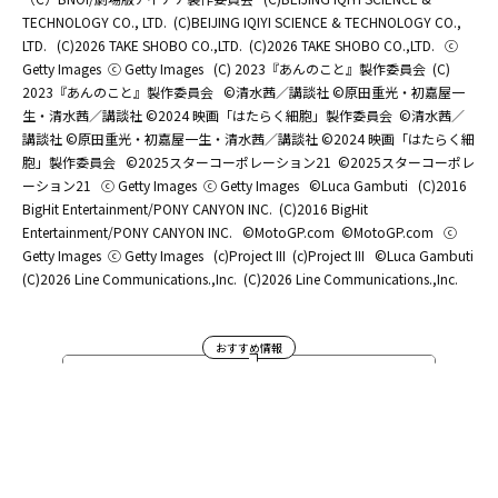
TECHNOLOGY CO., LTD.
(C)BEIJING IQIYI SCIENCE & TECHNOLOGY CO.,
LTD.
(C)2026 TAKE SHOBO CO.,LTD.
(C)2026 TAKE SHOBO CO.,LTD.
ⓒ
Getty Images
ⓒ Getty Images
(C) 2023『あんのこと』製作委員会
(C)
2023『あんのこと』製作委員会
©清水茜／講談社 ©原田重光・初嘉屋一
生・清水茜／講談社 ©2024 映画「はたらく細胞」製作委員会
©清水茜／
講談社 ©原田重光・初嘉屋一生・清水茜／講談社 ©2024 映画「はたらく細
胞」製作委員会
©2025スターコーポレーション21
©2025スターコーポレ
ーション21
ⓒ Getty Images
ⓒ Getty Images
©Luca Gambuti
(C)2016
BigHit Entertainment/PONY CANYON INC.
(C)2016 BigHit
Entertainment/PONY CANYON INC.
©MotoGP.com
©MotoGP.com
ⓒ
Getty Images
ⓒ Getty Images
(c)Project III
(c)Project III
©Luca Gambuti
(C)2026 Line Communications.,Inc.
(C)2026 Line Communications.,Inc.
おすすめ情報