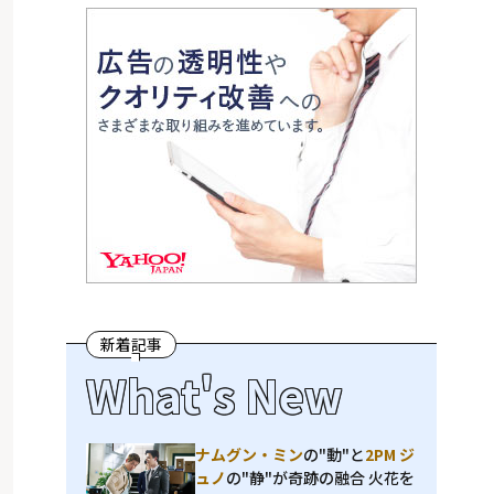
新着記事
What's New
ナムグン・ミン
の"動"と
2PM ジ
ュノ
の"静"が奇跡の融合 火花を