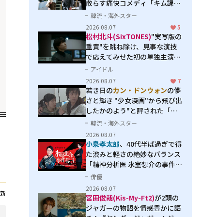
散らす痛快コメディ「キム課長
とソ理事～Bravo! Your Life
韓流・海外スター
～」
2026.08.07
5
松村北斗(SixTONES)
"実写版の
重責"を跳ね除け、見事な演技
で応えてみせた初の単独主演映
画「秒速5センチメートル」
アイドル
2026.08.07
7
若き日の
カン・ドンウォン
の儚
さと輝き "少女漫画"から飛び出
したかのよう"と評された「オ
オカミの誘惑」
韓流・海外スター
2026.08.07
小泉孝太郎
、40代半ば過ぎで得
た渋みと軽さの絶妙なバランス
「精神分析医 氷室想介の事件簿
３」で見せる進化
俳優
2026.08.07
新
宮田俊哉(Kis-My-Ft2)
が2頭の
ジャガーの物語を情感豊かに語