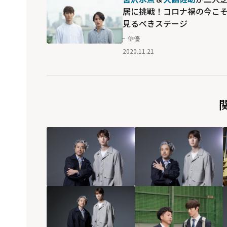
居に挑戦！コロナ禍の今こ
見るべきステージ
俳優
2020.11.21