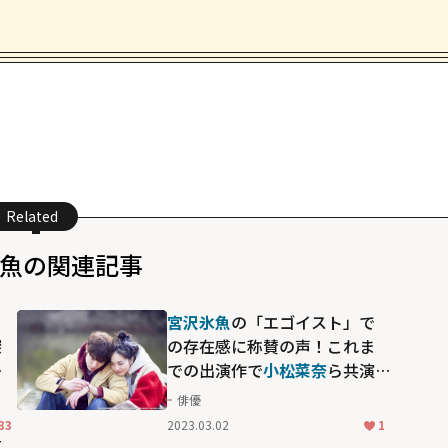
Related
氷魚の関連記事
る
宮沢氷魚
の「エゴイスト」で
深
の存在感に称賛の声！これま
ボ
での出演作で
小松菜奈
ら共演
描
者と作り上げた純度の高いラ
俳優
ブシーン
33
2023.03.02
1
芝