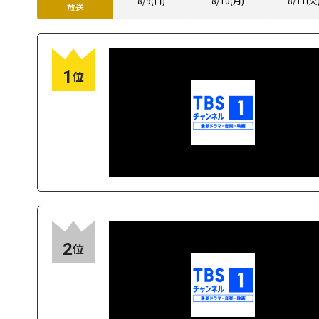
8/9(日)
8/10(月)
8/11(火
放送
1
位
2
位