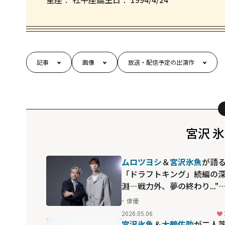
記事
画像
放送・配信予定の出演作
宮沢 
ムロツヨシ
＆
宮沢氷魚
が語
「ドラフトキング」続編の
淵―戦力外、夢の終わり..."
ーダーライン"の向こう側を
俳優
く喜び
2026.05.06
宮沢氷魚
＆
大鶴佐助
が二人