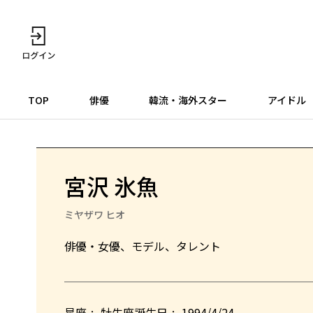
TOP
俳優
韓流・海外スター
アイドル
宮沢 氷魚
ミヤザワ ヒオ
俳優・女優、モデル、タレント
星座
牡牛座
誕生日
1994/4/24