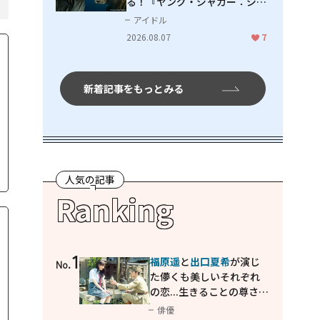
る！『ヤング・ジャガー：ジャ
ングル王への道』『ジャガーと
アイドル
ウミガメの物語：熱帯林の守護
2026.08.07
7
神』で見せるナレーションの妙
新着記事をもっとみる
人気の記事
Ranking
1
福原遥
と
出口夏希
が演じ
No.
た儚くも美しいそれぞれ
の恋...生きることの尊さを
教えてくれた映画「あの
俳優