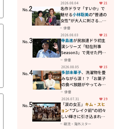
花が咲く丘で、君とまた出
2026.08.04
21
2
会えたら。」
名作ドラマ「すいか」で
No.
魅せる
小林聡美
の"普通の
女性"が大人に刺さる...映
画「かもめ食堂」にも通
俳優
じる静かな芝居
2026.08.03
21
3
寺島進
が民放連ドラ初主
No.
演シリーズ「駐在刑事
Season3」で見せた円熟
の演技
俳優
2026.08.05
15
4
多部未華子
、洗濯物を畳
No.
みながら涙！？「お菓子
の食べ放題がやってみた
い」ハンディファン4台の
俳優
暑さ対策も明かす
2026.07.31
19
5
「涙の女王」
キム・スヒ
No.
ョン
"ブレイク前"の初々
しい輝きに引き込まれ
る...
2PM テギョン
ら豪華
韓流・海外スター
共演の青春名作「ドリー