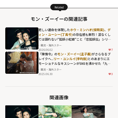
Related
モン・ズーイーの関連記事
悲しい運命を体現した
ホウ・ミンハオ(侯明昊)
、
デ
ィン・ユーシー(丁禹兮)
の存在感も鮮烈！涙なくし
ては語れない"狐妖小紅娘"こと「恋狐妖伝」シリー
ズ第2章
韓流・海外スター
2026.06.02
7
「陳情令」の
モン・ズーイー(孟子義)
がさらなるブ
レイクへ...
リー・ユンルイ(李昀鋭)
とのあまりにエ
モーショナルなキスシーンがSNSを沸かせた「九重
紫」の名場面
韓流・海外スター
2025.06.30
3
関連画像