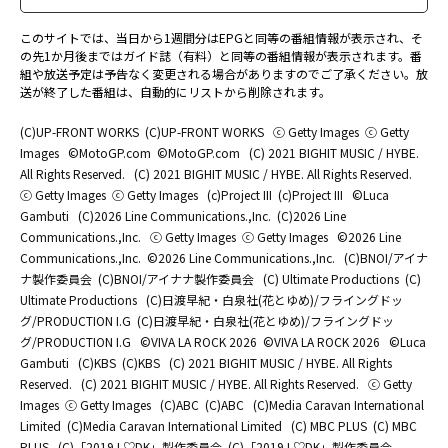
このサイトでは、当日から1週間分はEPGと同等の番組情報が表示され、そ
の先1か月後まではガイド誌（有料）と同等の番組情報が表示されます。番
組や放送予定は予告なく変更される場合がありますのでご了承ください。放
送が終了した番組は、自動的にリストから削除されます。
(C)UP-FRONT WORKS
(C)UP-FRONT WORKS
ⓒ Getty Images
ⓒ Getty
Images
©MotoGP.com
©MotoGP.com
(C) 2021 BIGHIT MUSIC / HYBE.
All Rights Reserved.
(C) 2021 BIGHIT MUSIC / HYBE. All Rights Reserved.
ⓒ Getty Images
ⓒ Getty Images
(c)Project III
(c)Project III
©Luca
Gambuti
(C)2026 Line Communications.,Inc.
(C)2026 Line
Communications.,Inc.
ⓒ Getty Images
ⓒ Getty Images
©2026 Line
Communications.,Inc.
©2026 Line Communications.,Inc.
(C)BNOI/アイナ
ナ製作委員会
(C)BNOI/アイナナ製作委員会
(C) Ultimate Productions
(C)
Ultimate Productions
(C)日渡早紀・白泉社(花とゆめ)/フライングドッ
グ/PRODUCTION I.G
(C)日渡早紀・白泉社(花とゆめ)/フライングドッ
グ/PRODUCTION I.G
©️VIVA LA ROCK 2026
©️VIVA LA ROCK 2026
©Luca
Gambuti
(C)KBS
(C)KBS
(C) 2021 BIGHIT MUSIC / HYBE. All Rights
Reserved.
(C) 2021 BIGHIT MUSIC / HYBE. All Rights Reserved.
ⓒ Getty
Images
ⓒ Getty Images
(C)ABC
(C)ABC
(C)Media Caravan International
Limited
(C)Media Caravan International Limited
(C) MBC PLUS
(C) MBC
PLUS
(C)「2019 L♡DK」製作委員会
(C)「2019 L♡DK」製作委員会