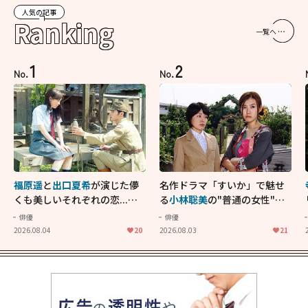
人気の記事
Ranking
一覧へ
1
2
No.
No.
福原遥
と
出口夏希
が演じた儚
名作ドラマ「すいか」で魅せ
くも美しいそれぞれの恋...生
る
小林聡美
の"普通の女性"が
きることの尊さを教えてくれ
大人に刺さる...映画「かもめ
俳優
俳優
た映画「あの花が咲く丘で、
食堂」にも通じる静かな芝居
2026.08.04
20
2026.08.03
21
君とまた出会えたら。」