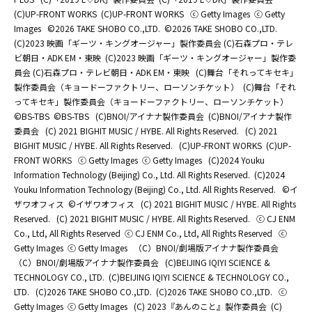
(C)UP-FRONT WORKS
(C)UP-FRONT WORKS
ⓒ Getty Images
ⓒ Getty
Images
©2026 TAKE SHOBO CO.,LTD.
©2026 TAKE SHOBO CO.,LTD.
(C)2023 映画「ギーツ・キングオージャー」製作委員会 (C)石森プロ・テレ
ビ朝日・ADK EM・東映
(C)2023 映画「ギーツ・キングオージャー」製作委
員会 (C)石森プロ・テレビ朝日・ADK EM・東映
(C)舞台「それってキセキ」
製作委員会（キョードーファクトリー、ローソンチケット）
(C)舞台「それ
ってキセキ」製作委員会（キョードーファクトリー、ローソンチケット）
©BS-TBS
©BS-TBS
(C)BNOI/アイナナ製作委員会
(C)BNOI/アイナナ製作
委員会
(C) 2021 BIGHIT MUSIC / HYBE. All Rights Reserved.
(C) 2021
BIGHIT MUSIC / HYBE. All Rights Reserved.
(C)UP-FRONT WORKS
(C)UP-
FRONT WORKS
ⓒ Getty Images
ⓒ Getty Images
(C)2024 Youku
Information Technology (Beijing) Co., Ltd. All Rights Reserved.
(C)2024
Youku Information Technology (Beijing) Co., Ltd. All Rights Reserved.
©イ
ザワオフィス
©イザワオフィス
(C) 2021 BIGHIT MUSIC / HYBE. All Rights
Reserved.
(C) 2021 BIGHIT MUSIC / HYBE. All Rights Reserved.
ⓒ CJ ENM
Co., Ltd, All Rights Reserved
ⓒ CJ ENM Co., Ltd, All Rights Reserved
ⓒ
Getty Images
ⓒ Getty Images
（C）BNOI/劇場版アイナナ製作委員会
（C）BNOI/劇場版アイナナ製作委員会
(C)BEIJING IQIYI SCIENCE &
TECHNOLOGY CO., LTD.
(C)BEIJING IQIYI SCIENCE & TECHNOLOGY CO.,
LTD.
(C)2026 TAKE SHOBO CO.,LTD.
(C)2026 TAKE SHOBO CO.,LTD.
ⓒ
Getty Images
ⓒ Getty Images
(C) 2023『あんのこと』製作委員会
(C)