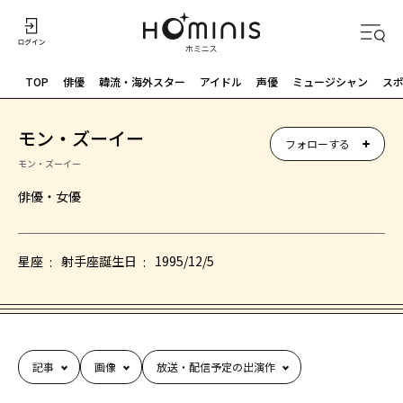
TOP
俳優
韓流・海外スター
アイドル
声優
ミュージシャン
ス
モン・ズーイー
フォローする
モン・ズーイー
俳優​・女優
星座
射手座
誕生日
1995/12/5
記事
画像
放送・配信予定の出演作