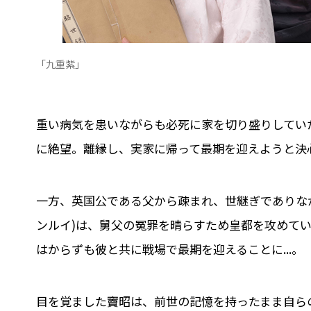
「九重紫」
重い病気を患いながらも必死に家を切り盛りしてい
に絶望。離縁し、実家に帰って最期を迎えようと決
一方、英国公である父から疎まれ、世継ぎでありな
ンルイ)は、舅父の冤罪を晴らすため皇都を攻めて
はからずも彼と共に戦場で最期を迎えることに...。
目を覚ました竇昭は、前世の記憶を持ったまま自ら