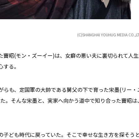
(C)SHANGHAI YOUHUG MEDIA CO.,LT
た竇昭(モン・ズーイー)は、女癖の悪い夫に裏切られて人生
心する。
がらも、定国軍の大帥である舅父の下で育った宋墨(リー・
いた。そんな宋墨と、実家へ向かう道中で知り合った竇昭は
の子ども時代に戻っていた。そこで幸せな生き方を探そう