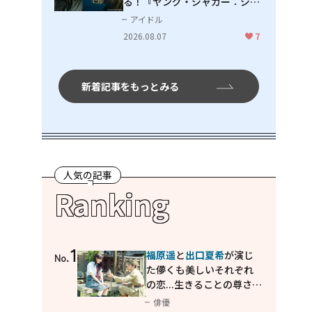
る！『ヤング・ジャガー：ジャ
ングル王への道』『ジャガーと
アイドル
ウミガメの物語：熱帯林の守護
2026.08.07
7
神』で見せるナレーションの妙
新着記事をもっとみる
人気の記事
Ranking
1
福原遥
と
出口夏希
が演じ
No.
た儚くも美しいそれぞれ
の恋...生きることの尊さを
教えてくれた映画「あの
俳優