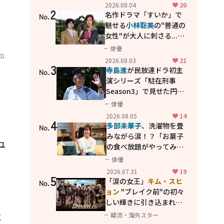
花が咲く丘で、君とまた出
2026.08.04
20
2
会えたら。」
名作ドラマ「すいか」で
No.
魅せる
小林聡美
の"普通の
女性"が大人に刺さる...映
画「かもめ食堂」にも通
俳優
D.
じる静かな芝居
2026.08.03
21
3
寺島進
が民放連ドラ初主
No.
演シリーズ「駐在刑事
Season3」で見せた円熟
の演技
俳優
2026.08.05
14
4
多部未華子
、洗濯物を畳
No.
みながら涙！？「お菓子
ユ
の食べ放題がやってみた
い」ハンディファン4台の
俳優
、
暑さ対策も明かす
2026.07.31
19
5
「涙の女王」
キム・スヒ
No.
ョン
"ブレイク前"の初々
しい輝きに引き込まれ
る...
2PM テギョン
ら豪華
と
韓流・海外スター
共演の青春名作「ドリー