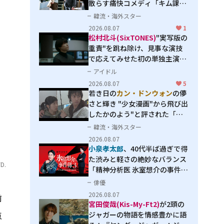
散らす痛快コメディ「キム課長
とソ理事～Bravo! Your Life
韓流・海外スター
～」
2026.08.07
1
松村北斗(SixTONES)
"実写版の
重責"を跳ね除け、見事な演技
で応えてみせた初の単独主演映
画「秒速5センチメートル」
アイドル
2026.08.07
5
若き日の
カン・ドンウォン
の儚
さと輝き "少女漫画"から飛び出
したかのよう"と評された「オ
オカミの誘惑」
韓流・海外スター
2026.08.07
小泉孝太郎
、40代半ば過ぎで得
た渋みと軽さの絶妙なバランス
D.
「精神分析医 氷室想介の事件簿
３」で見せる進化
俳優
2026.08.07
前
宮田俊哉(Kis-My-Ft2)
が2頭の
点
ジャガーの物語を情感豊かに語