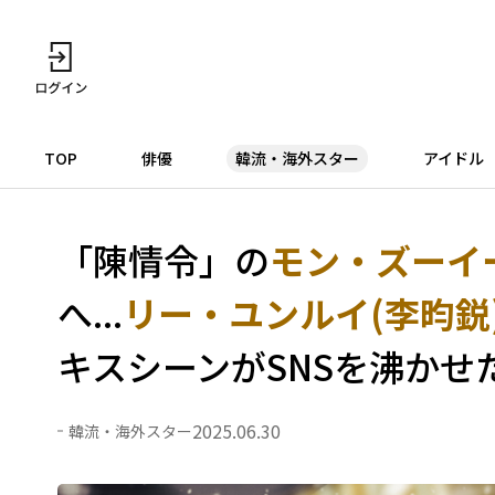
TOP
俳優
韓流・海外スター
アイドル
「陳情令」の
モン・ズーイー
へ...
リー・ユンルイ(李昀鋭
キスシーンがSNSを沸かせ
2025.06.30
韓流・海外スター