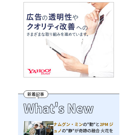
新着記事
What's New
ナムグン・ミン
の"動"と
2PM ジ
ュノ
の"静"が奇跡の融合 火花を