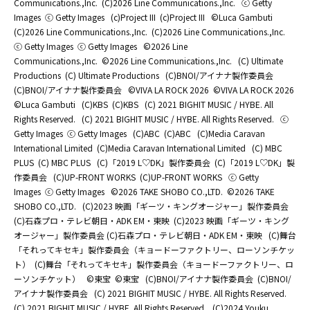
Communications.,Inc.
(C)2026 Line Communications.,Inc.
ⓒ Getty
Images
ⓒ Getty Images
(c)Project III
(c)Project III
©Luca Gambuti
(C)2026 Line Communications.,Inc.
(C)2026 Line Communications.,Inc.
ⓒ Getty Images
ⓒ Getty Images
©2026 Line
Communications.,Inc.
©2026 Line Communications.,Inc.
(C) Ultimate
Productions
(C) Ultimate Productions
(C)BNOI/アイナナ製作委員会
(C)BNOI/アイナナ製作委員会
©️VIVA LA ROCK 2026
©️VIVA LA ROCK 2026
©Luca Gambuti
(C)KBS
(C)KBS
(C) 2021 BIGHIT MUSIC / HYBE. All
Rights Reserved.
(C) 2021 BIGHIT MUSIC / HYBE. All Rights Reserved.
ⓒ
Getty Images
ⓒ Getty Images
(C)ABC
(C)ABC
(C)Media Caravan
International Limited
(C)Media Caravan International Limited
(C) MBC
PLUS
(C) MBC PLUS
(C)「2019 L♡DK」製作委員会
(C)「2019 L♡DK」製
作委員会
(C)UP-FRONT WORKS
(C)UP-FRONT WORKS
ⓒ Getty
Images
ⓒ Getty Images
©2026 TAKE SHOBO CO.,LTD.
©2026 TAKE
SHOBO CO.,LTD.
(C)2023 映画「ギーツ・キングオージャー」製作委員会
(C)石森プロ・テレビ朝日・ADK EM・東映
(C)2023 映画「ギーツ・キング
オージャー」製作委員会 (C)石森プロ・テレビ朝日・ADK EM・東映
(C)舞台
「それってキセキ」製作委員会（キョードーファクトリー、ローソンチケッ
ト）
(C)舞台「それってキセキ」製作委員会（キョードーファクトリー、ロ
ーソンチケット）
©東宝
©東宝
(C)BNOI/アイナナ製作委員会
(C)BNOI/
アイナナ製作委員会
(C) 2021 BIGHIT MUSIC / HYBE. All Rights Reserved.
(C) 2021 BIGHIT MUSIC / HYBE. All Rights Reserved.
(C)2024 Youku