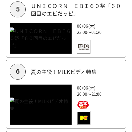
ＵＮＩＣＯＲＮ ＥＢＩ６０祭「６０
5
回目のエビだっピ」
08/06(木)
23:00～01:20
夏の主役！M!LKビデオ特集
6
08/06(木)
20:00～21:00