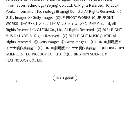
Information Technology (Beijing) Co., Ltd. All Rights Reserved.
(C)2024
Youku Information Technology (Beijing) Co., Ltd. All Rights Reserved.
ⓒ
Getty Images
ⓒ Getty Images
(C)UP-FRONT WORKS
(C)UP-FRONT
WORKS
©イザワオフィス
©イザワオフィス
ⓒ CJ ENM Co., Ltd, All
Rights Reserved
ⓒ CJ ENM Co., Ltd, All Rights Reserved
(C) 2021 BIGHIT
MUSIC / HYBE. All Rights Reserved.
(C) 2021 BIGHIT MUSIC / HYBE. All
Rights Reserved.
ⓒ Getty Images
ⓒ Getty Images
（C）BNOI/劇場版ア
イナナ製作委員会
（C）BNOI/劇場版アイナナ製作委員会
(C)BEIJING IQIYI
SCIENCE & TECHNOLOGY CO., LTD.
(C)BEIJING IQIYI SCIENCE &
TECHNOLOGY CO., LTD.
おすすめ情報