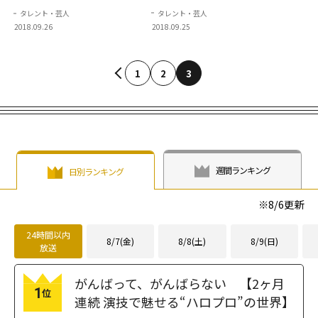
なんです・・・」
タレント・芸人
タレント・芸人
2018.09.25
2018.09.26
1
2
3
週間ランキング
日別ランキング
※
8/6
更新
24時間以内
8/7(金)
8/8(土)
8/9(日)
放送
がんばって、がんばらない 【2ヶ月
1
位
連続 演技で魅せる“ハロプロ”の世界】