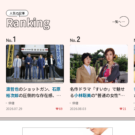
人気の記事
Ranking
一覧へ
1
2
No.
No.
渡哲也
のショットガン、
石原
名作ドラマ「すいか」で魅せ
裕次郎
の圧倒的な存在感、
舘
る
小林聡美
の"普通の女性"が
ひろし
のバイクアクショ
大人に刺さる...映画「かもめ
俳優
俳優
ン！"大門軍団"のカッコよさ
食堂」にも通じる静かな芝居
2026.07.29
69
2026.08.03
21
が詰まった「西部警察 PART-
II」