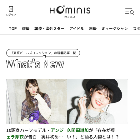
TOP
俳優
韓流・海外スター
アイドル
声優
ミュージシャン
ス
「東京ガールズコレクション」の新着記事一覧
What's New
久間田琳加
が「存在が尊
10頭身ハーフモデル・
アンジ
い！」と語る人物とは！？
ェラ芽衣
が告白「実は初めて