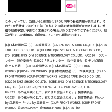
このサイトでは、当日から1週間分はEPGと同等の番組情報が表示され、そ
の先1か月後まではガイド誌（有料）と同等の番組情報が表示されます。番
組や放送予定は予告なく変更される場合がありますのでご了承ください。放
送が終了した番組は、自動的にリストから削除されます。
(C)日本映画放送
(C)日本映画放送
(C)2026 TAKE SHOBO CO.,LTD.
(C)2026
TAKE SHOBO CO.,LTD.
(C)BEIJING IQIYI SCIENCE & TECHNOLOGY CO.,
LTD.
(C)BEIJING IQIYI SCIENCE & TECHNOLOGY CO., LTD.
©2020「ラスト
レター」製作委員会
©2020「ラストレター」製作委員会
© テレビ朝日
© テレビ朝日
(C)日本映画放送
(C)日本映画放送
(C)UP-FRONT
WORKS
(C)UP-FRONT WORKS
(C)日本映画放送
(C)日本映画放送
(C)UP-
FRONT WORKS
(C)UP-FRONT WORKS
(C)2026 TAKE SHOBO CO.,LTD.
(C)2026 TAKE SHOBO CO.,LTD.
(C)BEIJING IQIYI SCIENCE & TECHNOLOGY
CO., LTD.
(C)BEIJING IQIYI SCIENCE & TECHNOLOGY CO., LTD.
©2023「あの花が咲く丘で、君とまた出会えたら。」製作委員会
©2023「あの花が咲く丘で、君とまた出会えたら。」製作委員会
Photo
by 森島興一
Photo by 森島興一
(C)UP-FRONT WORKS
(C)UP-FRONT
WORKS
©MotoGP.com
©MotoGP.com
(C)2026 Line