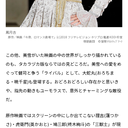
鳳月杏
原作／映画「今夜、ロマンス劇場で」(c)2018 フジテレビジョン ホリプロ 電通 KDDI ©宝
塚歌劇団 ©宝塚ｸﾘｴｲﾃｨﾌﾞｱｰﾂ
この他、美雪がいた映画の中の世界がしっかり描かれている
のも、タカラヅカ版ならではの見どころだ。美雪への愛をめ
ぐって健司と争う「ライバル」として、大蛇丸(おろちま
る・暁千星)も登場する。おどろおどろしい存在かと思いき
や、指先の動きもユーモラスで、意外とチャーミングな敵役
だ。
原作映画ではスクリーンの中にしか出てこない狸吉(蓮つか
さ)・虎衛門(英かおと)・鳩三郎(柊木絢斗)の「三獣士」が現