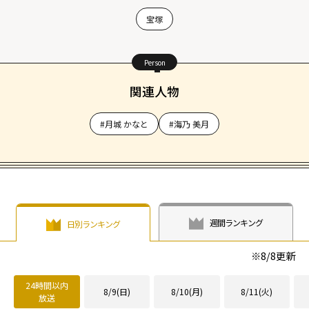
宝塚
Person
関連人物
#月城 かなと
#海乃 美月
週間ランキング
日別ランキング
※
8/8
更新
24時間以内
8/9(日)
8/10(月)
8/11(火)
放送