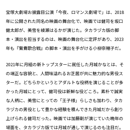
宝塚大劇場お披露目公演「今夜、ロマンス劇場で」は、2018
年に公開された同名の映画の舞台化で、映画では健司を坂口
健太郎が、美雪を綾瀬はるかが演じた。タカラヅカ版の脚
本・演出を担当するのは、映画の舞台化に定評があり、2023
年も『鴛鴦歌合戦』の脚本・演出を手がける小柳奈穂子だ。
2021年に月組の新トップスターに就任した月城かなとは、そ
の端正な容貌と、人間味溢れるお芝居が共に魅力的な男役ス
ターだ。どちらかというとアダルトな役柄を演じることが多
かった月城にとって、健司役は新鮮な役どころ。素朴で誠実
な人柄に、美雪にとっての「王子様」らしさも加わり、タカ
ラヅカの男役として豊かな経験を積んできた月城だから創り
上げられる健司だった。映画では加藤剛が演じていた晩年の
場面を、タカラヅカ版では月城が通しで演じるのも注目だ。