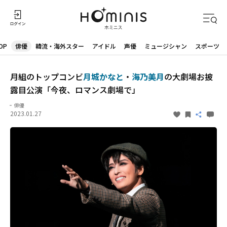
OP
俳優
韓流・海外スター
アイドル
声優
ミュージシャン
スポーツ
月組のトップコンビ
月城かなと
・
海乃美月
の大劇場お披
露目公演「今夜、ロマンス劇場で」
俳優
2023.01.27