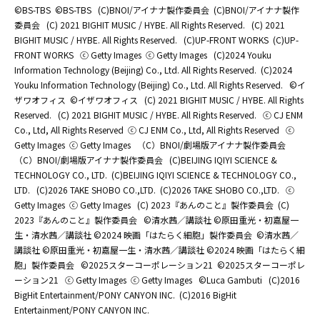
©BS-TBS
©BS-TBS
(C)BNOI/アイナナ製作委員会
(C)BNOI/アイナナ製作
委員会
(C) 2021 BIGHIT MUSIC / HYBE. All Rights Reserved.
(C) 2021
BIGHIT MUSIC / HYBE. All Rights Reserved.
(C)UP-FRONT WORKS
(C)UP-
FRONT WORKS
ⓒ Getty Images
ⓒ Getty Images
(C)2024 Youku
Information Technology (Beijing) Co., Ltd. All Rights Reserved.
(C)2024
Youku Information Technology (Beijing) Co., Ltd. All Rights Reserved.
©イ
ザワオフィス
©イザワオフィス
(C) 2021 BIGHIT MUSIC / HYBE. All Rights
Reserved.
(C) 2021 BIGHIT MUSIC / HYBE. All Rights Reserved.
ⓒ CJ ENM
Co., Ltd, All Rights Reserved
ⓒ CJ ENM Co., Ltd, All Rights Reserved
ⓒ
Getty Images
ⓒ Getty Images
（C）BNOI/劇場版アイナナ製作委員会
（C）BNOI/劇場版アイナナ製作委員会
(C)BEIJING IQIYI SCIENCE &
TECHNOLOGY CO., LTD.
(C)BEIJING IQIYI SCIENCE & TECHNOLOGY CO.,
LTD.
(C)2026 TAKE SHOBO CO.,LTD.
(C)2026 TAKE SHOBO CO.,LTD.
ⓒ
Getty Images
ⓒ Getty Images
(C) 2023『あんのこと』製作委員会
(C)
2023『あんのこと』製作委員会
©清水茜／講談社 ©原田重光・初嘉屋一
生・清水茜／講談社 ©2024 映画「はたらく細胞」製作委員会
©清水茜／
講談社 ©原田重光・初嘉屋一生・清水茜／講談社 ©2024 映画「はたらく細
胞」製作委員会
©2025スターコーポレーション21
©2025スターコーポレ
ーション21
ⓒ Getty Images
ⓒ Getty Images
©Luca Gambuti
(C)2016
BigHit Entertainment/PONY CANYON INC.
(C)2016 BigHit
Entertainment/PONY CANYON INC.