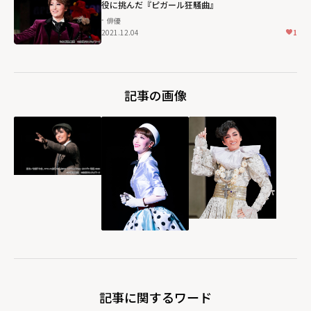
役に挑んだ『ピガール狂騒曲』
俳優
2021.12.04
1
記事の画像
記事に関するワード