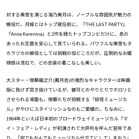
対する美雪を演じる海乃美月は、ノーブルな雰囲気が魅力の
娘役だ。月城とはトップ就任前に、『THE LAST PARTY』
『Anna Karenina』と2作を経たトップコンビだけに、息の
あったお芝居を安心して見ていられる。パワフルな美雪もタ
カラヅカの娘役としては挑戦の役どころだが、圧倒的なお姫
様感は流石で、どの衣装の着こなしも美しい。
大スター・俊藤龍之介(鳳月杏)の強烈なキャラクターは映画
版に負けず突き抜けているが、健司とのやりとりでホロリと
させられる場面も。俊藤たちが挑戦する「妖怪ミュージカ
ル」がやけにスタイリッシュなのもご愛嬌だ。ちなみに、
1964年といえば日本初のブロードウェイミュージカル『マ
イ・フェア・レディ』が初演されて大評判を呼んだ翌年であ
り、「何でもかんでもミュージカル仕立てにしてしまおう」