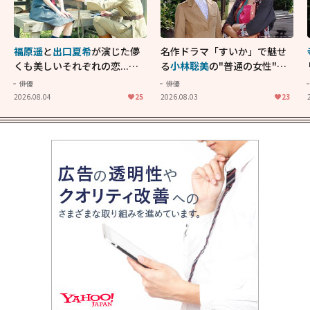
福原遥
と
出口夏希
が演じた儚
名作ドラマ「すいか」で魅せ
くも美しいそれぞれの恋...生
る
小林聡美
の"普通の女性"が
きることの尊さを教えてくれ
大人に刺さる...映画「かもめ
俳優
俳優
た映画「あの花が咲く丘で、
食堂」にも通じる静かな芝居
2026.08.04
25
2026.08.03
23
君とまた出会えたら。」