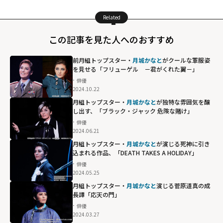
Related
この記事を見た人へのおすすめ
前月組トップスター・
月城かなと
がクールな軍服姿
を見せる「フリューゲル －君がくれた翼－」
俳優
2024.10.22
月組トップスター・
月城かなと
が独特な雰囲気を醸
し出す、「ブラック・ジャック 危険な賭け」
俳優
2024.06.21
月組トップスター・
月城かなと
が演じる死神に引き
込まれる作品、「DEATH TAKES A HOLIDAY」
俳優
2024.05.25
月組トップスター・
月城かなと
演じる菅原道真の成
長譚「応天の門」
俳優
2024.03.27