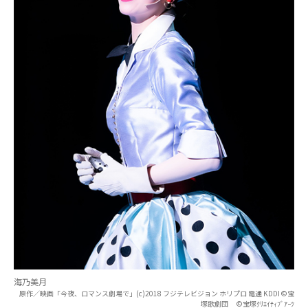
海乃美月
原作／映画「今夜、ロマンス劇場で」(c)2018 フジテレビジョン ホリプロ 電通 KDDI ©宝
塚歌劇団 ©宝塚ｸﾘｴｲﾃｨﾌﾞｱｰﾂ