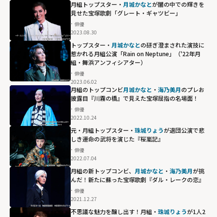
月組トップスター・
月城かなと
が闇の中での輝きを
見せた宝塚歌劇「グレート・ギャツビー」
俳優
2023.08.30
トップスター・
月城かなと
の研ぎ澄まされた演技に
惹かれる月組公演「Rain on Neptune」（'22年月
組・舞浜アンフィシアター）
俳優
2023.06.02
月組のトップコンビ
月城かなと
・
海乃美月
のプレお
披露目『川霧の橋』で見えた宝塚屈指の名場面！
俳優
2022.10.24
元・月組トップスター・
珠城りょう
が退団公演で悲
しき運命の武将を演じた『桜嵐記』
俳優
2022.07.04
月組の新トップコンビ、
月城かなと
・
海乃美月
が挑
んだ！新たに蘇った宝塚歌劇『ダル・レークの恋』
俳優
2021.12.27
不思議な魅力を醸し出す！月組・
珠城りょう
が1人2