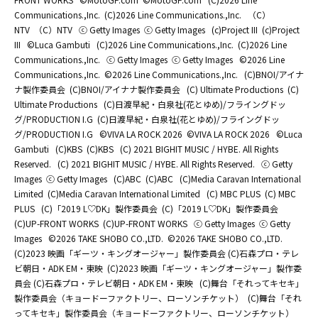
Communications.,Inc.
(C)2026 Line Communications.,Inc.
（C）
NTV
（C）NTV
ⓒ Getty Images
ⓒ Getty Images
(c)Project III
(c)Project
III
©Luca Gambuti
(C)2026 Line Communications.,Inc.
(C)2026 Line
Communications.,Inc.
ⓒ Getty Images
ⓒ Getty Images
©2026 Line
Communications.,Inc.
©2026 Line Communications.,Inc.
(C)BNOI/アイナ
ナ製作委員会
(C)BNOI/アイナナ製作委員会
(C) Ultimate Productions
(C)
Ultimate Productions
(C)日渡早紀・白泉社(花とゆめ)/フライングドッ
グ/PRODUCTION I.G
(C)日渡早紀・白泉社(花とゆめ)/フライングドッ
グ/PRODUCTION I.G
©️VIVA LA ROCK 2026
©️VIVA LA ROCK 2026
©Luca
Gambuti
(C)KBS
(C)KBS
(C) 2021 BIGHIT MUSIC / HYBE. All Rights
Reserved.
(C) 2021 BIGHIT MUSIC / HYBE. All Rights Reserved.
ⓒ Getty
Images
ⓒ Getty Images
(C)ABC
(C)ABC
(C)Media Caravan International
Limited
(C)Media Caravan International Limited
(C) MBC PLUS
(C) MBC
PLUS
(C)「2019 L♡DK」製作委員会
(C)「2019 L♡DK」製作委員会
(C)UP-FRONT WORKS
(C)UP-FRONT WORKS
ⓒ Getty Images
ⓒ Getty
Images
©2026 TAKE SHOBO CO.,LTD.
©2026 TAKE SHOBO CO.,LTD.
(C)2023 映画「ギーツ・キングオージャー」製作委員会 (C)石森プロ・テレ
ビ朝日・ADK EM・東映
(C)2023 映画「ギーツ・キングオージャー」製作委
員会 (C)石森プロ・テレビ朝日・ADK EM・東映
(C)舞台「それってキセキ」
製作委員会（キョードーファクトリー、ローソンチケット）
(C)舞台「それ
ってキセキ」製作委員会（キョードーファクトリー、ローソンチケット）