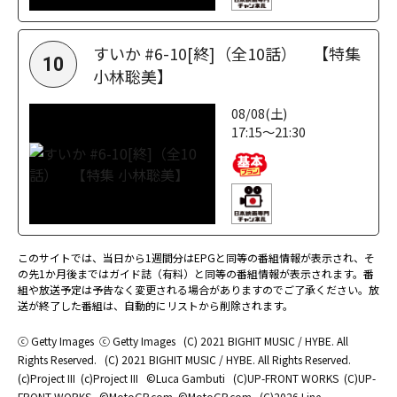
すいか #6-10[終]（全10話） 【特集
10
小林聡美】
08/08(土)
17:15～21:30
このサイトでは、当日から1週間分はEPGと同等の番組情報が表示され、そ
の先1か月後まではガイド誌（有料）と同等の番組情報が表示されます。番
組や放送予定は予告なく変更される場合がありますのでご了承ください。放
送が終了した番組は、自動的にリストから削除されます。
ⓒ Getty Images
ⓒ Getty Images
(C) 2021 BIGHIT MUSIC / HYBE. All
Rights Reserved.
(C) 2021 BIGHIT MUSIC / HYBE. All Rights Reserved.
(c)Project III
(c)Project III
©Luca Gambuti
(C)UP-FRONT WORKS
(C)UP-
FRONT WORKS
©MotoGP.com
©MotoGP.com
(C)2026 Line