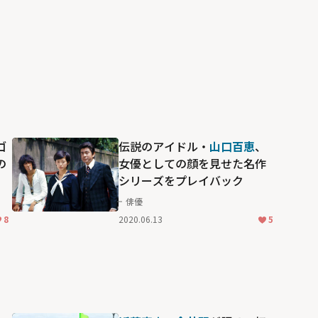
ゴ
伝説のアイドル・
山口百恵
、
の
女優としての顔を見せた名作
シリーズをプレイバック
俳優
8
2020.06.13
5