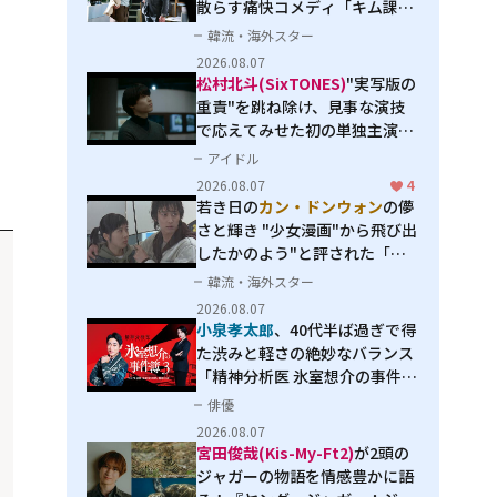
散らす痛快コメディ「キム課長
とソ理事～Bravo! Your Life
韓流・海外スター
～」
2026.08.07
松村北斗(SixTONES)
"実写版の
重責"を跳ね除け、見事な演技
で応えてみせた初の単独主演映
画「秒速5センチメートル」
アイドル
2026.08.07
4
若き日の
カン・ドンウォン
の儚
さと輝き "少女漫画"から飛び出
したかのよう"と評された「オ
オカミの誘惑」
韓流・海外スター
2026.08.07
小泉孝太郎
、40代半ば過ぎで得
た渋みと軽さの絶妙なバランス
「精神分析医 氷室想介の事件簿
３」で見せる進化
俳優
2026.08.07
宮田俊哉(Kis-My-Ft2)
が2頭の
ジャガーの物語を情感豊かに語