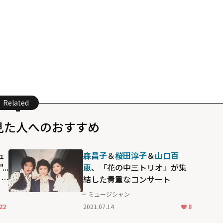
Related
見た人へのおすすめ
ュ
森昌子
＆
桜田淳子
＆
山口百
..
恵
、「花の中三トリオ」が集
ら
結した貴重なコンサート
ミュージシャン
22
2021.07.14
8