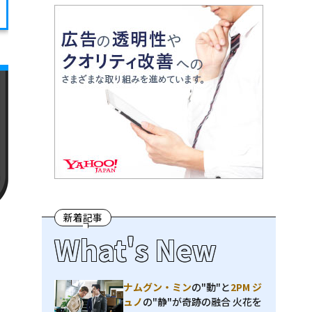
新着記事
What's New
ナムグン・ミン
の"動"と
2PM ジ
ュノ
の"静"が奇跡の融合 火花を