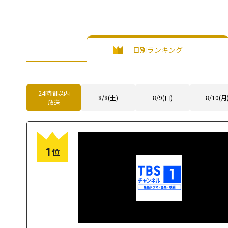
日別ランキング
24時間以内
8/8(土)
8/9(日)
8/10(月
放送
1
位