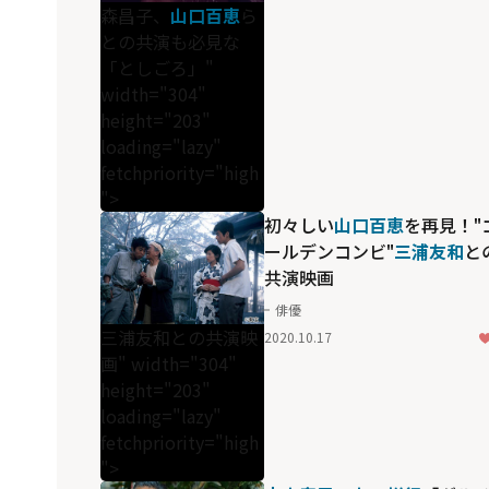
森昌子、
山口百恵
ら
との共演も必見な
「としごろ」"
width="304"
height="203"
loading="lazy"
fetchpriority="high
">
初々しい
山口百恵
を再見！"
ールデンコンビ"
三浦友和
と
共演映画
俳優
三浦友和との共演映
2020.10.17
画" width="304"
height="203"
loading="lazy"
fetchpriority="high
">