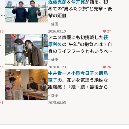
メ
近藤真彦
＆
今井翼
が語る、初
か
めての"男ふたり旅"と先輩・後
で
輩の距離
俳優
38
2026.03.19
27
と
アニメ声優にも初挑戦した
萩
れ
原利久
の"午年"の抱負とは？自
身のライフワークともいうべ
き冠バラエティで見せつけ
俳優
た、新年への意気込み
5
2026.01.23
26
藤
中井貴一
×
小泉今日子
×
飯島
ー
直子
の、互いを気遣う絶妙な
抜
距離感！「続・続・最後から
二番目の恋」放送中に実現し
俳優
た、リアルな「3人飲み」
1
2025.08.05