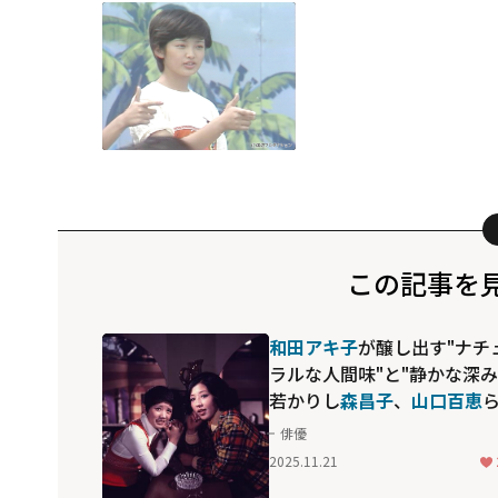
この記事を
和田アキ子
が醸し出す"ナチ
ラルな人間味"と"静かな深み".
若かりし
森昌子
、
山口百恵
との共演も必見な「としご
俳優
ろ」
2025.11.21