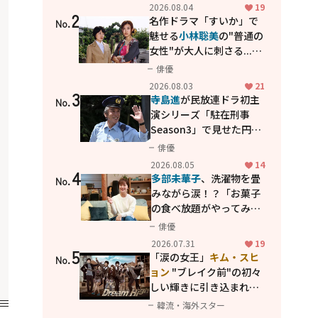
花が咲く丘で、君とまた出
2026.08.04
19
2
会えたら。」
名作ドラマ「すいか」で
No.
魅せる
小林聡美
の"普通の
女性"が大人に刺さる...映
画「かもめ食堂」にも通
俳優
じる静かな芝居
2026.08.03
21
3
寺島進
が民放連ドラ初主
No.
演シリーズ「駐在刑事
Season3」で見せた円熟
の演技
俳優
2026.08.05
14
4
多部未華子
、洗濯物を畳
No.
みながら涙！？「お菓子
の食べ放題がやってみた
い」ハンディファン4台の
俳優
暑さ対策も明かす
2026.07.31
19
5
「涙の女王」
キム・スヒ
No.
ョン
"ブレイク前"の初々
しい輝きに引き込まれ
る...
2PM テギョン
ら豪華
韓流・海外スター
共演の青春名作「ドリー