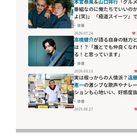
本宮泰風
＆
山口祥行
「グル
番組なのに俺たちでいいの
よ(笑)」 「極道スイーツ」
見せる飾らない素顔
俳優
2026.07.24
高橋健介
が語る自身の魅力
は！？「誰とでも仲良くな
る！と思っています」
俳優
2026.03.13
実は根っからの人情派？
遠
憲一
の激シブな歌声やナレ
ションも心地いい、好感度
群の冠番組
俳優
2025.08.27