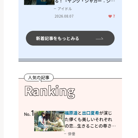
る！『ヤング・ジャガー：ジャ
ングル王への道』『ジャガーと
アイドル
ウミガメの物語：熱帯林の守護
2026.08.07
7
神』で見せるナレーションの妙
新着記事をもっとみる
人気の記事
Ranking
1
福原遥
と
出口夏希
が演じ
No.
た儚くも美しいそれぞれ
の恋...生きることの尊さを
教えてくれた映画「あの
俳優