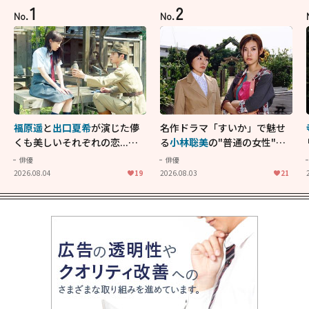
1
2
No.
No.
福原遥
と
出口夏希
が演じた儚
名作ドラマ「すいか」で魅せ
くも美しいそれぞれの恋...生
る
小林聡美
の"普通の女性"が
きることの尊さを教えてくれ
大人に刺さる...映画「かもめ
俳優
俳優
た映画「あの花が咲く丘で、
食堂」にも通じる静かな芝居
2026.08.04
19
2026.08.03
21
君とまた出会えたら。」