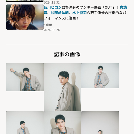
2024.12.31
品川ヒロシ
監督渾身のヤンキー映画「OUT」！
倉悠
貴
、
醍醐虎汰朗
、
水上恒司
ら若手俳優の圧倒的なパ
フォーマンスに注目！
俳優
2024.06.26
記事の画像