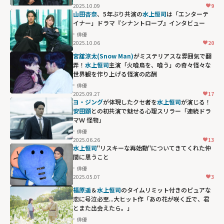
width="304"
2025.10.09
9
height="203"
山田杏奈
、5年ぶり共演の
水上恒司
は「エンターテ
イナー」ドラマ『シナントロープ』インタビュー
loading="lazy"
俳優
fetchpriority="h
2025.10.06
20
igh">
宮舘涼太(Snow Man)
がミステリアスな雰囲気で翻
弄！
水上恒司
主演「火喰鳥を、喰う」の奇々怪々な
世界観を作り上げる怪演の応酬
俳優
2025.09.27
17
ヨ・ジング
が体現したクセ者を
水上恒司
が演じる！
安田顕
との初共演で魅せる⼼理スリラー「連続ドラ
マＷ 怪物」
俳優
2025.06.26
13
水上恒司
"リスキーな再始動"についてきてくれた仲
間に思うこと
俳優
2025.05.07
3
福原遥
＆
水上恒司
のタイムリミット付きのピュアな
恋に号泣必至...大ヒット作「あの花が咲く丘で、君
とまた出会えたら。」
俳優