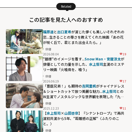
Related
この記事を見た人へのおすすめ
福原遥
と
出口夏希
が演じた儚くも美しいそれぞれの
恋...生きることの尊さを教えてくれた映画「あの花
が咲く丘で、君とまた出会えたら。」
俳優
2026.08.04
19
"舘様"のイメージを覆す...
Snow Man・宮舘涼太
が
俳優としての力量を示した、
水上恒司
主演のミステ
リー映画「火喰鳥を、喰う」
俳優
2026.06.19
17
Snow Man・宮舘
「豊臣兄弟！」も期待の
吉岡里帆
がチャイナドレス
涼太が俳優とし
＆ショートカットで放つ美麗な魅力...
水上恒司
との
W主演でノスタルジックな世界観を表現した「九龍
ての力量を示し
ジェネリックロマンス」
俳優
た、
水上恒司
主
2025.12.23
11
演のミステリー
【
水上恒司
×
山田杏奈
】『シナントロープ』で再共
演――初共演から5年、"距離感の正解"〈ふたりのこ
映画「火喰鳥
と。〉
を、喰う」"
俳優