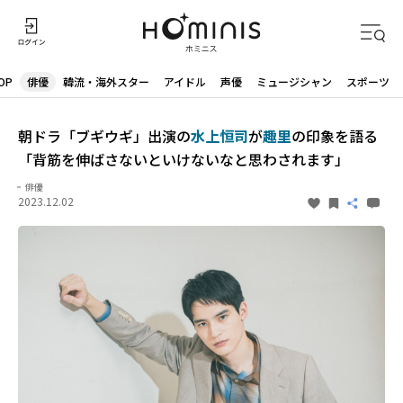
OP
俳優
韓流・海外スター
アイドル
声優
ミュージシャン
スポーツ
朝ドラ「ブギウギ」出演の
水上恒司
が
趣里
の印象を語る
「背筋を伸ばさないといけないなと思わされます」
俳優
2023.12.02