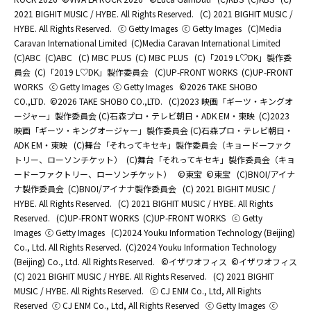
2021 BIGHIT MUSIC / HYBE. All Rights Reserved.
(C) 2021 BIGHIT MUSIC /
HYBE. All Rights Reserved.
ⓒ Getty Images
ⓒ Getty Images
(C)Media
Caravan International Limited
(C)Media Caravan International Limited
(C)ABC
(C)ABC
(C) MBC PLUS
(C) MBC PLUS
(C)「2019 L♡DK」製作委
員会
(C)「2019 L♡DK」製作委員会
(C)UP-FRONT WORKS
(C)UP-FRONT
WORKS
ⓒ Getty Images
ⓒ Getty Images
©2026 TAKE SHOBO
CO.,LTD.
©2026 TAKE SHOBO CO.,LTD.
(C)2023 映画「ギーツ・キングオ
ージャー」製作委員会 (C)石森プロ・テレビ朝日・ADK EM・東映
(C)2023
映画「ギーツ・キングオージャー」製作委員会 (C)石森プロ・テレビ朝日・
ADK EM・東映
(C)舞台「それってキセキ」製作委員会（キョードーファク
トリー、ローソンチケット）
(C)舞台「それってキセキ」製作委員会（キョ
ードーファクトリー、ローソンチケット）
©東宝
©東宝
(C)BNOI/アイナ
ナ製作委員会
(C)BNOI/アイナナ製作委員会
(C) 2021 BIGHIT MUSIC /
HYBE. All Rights Reserved.
(C) 2021 BIGHIT MUSIC / HYBE. All Rights
Reserved.
(C)UP-FRONT WORKS
(C)UP-FRONT WORKS
ⓒ Getty
Images
ⓒ Getty Images
(C)2024 Youku Information Technology (Beijing)
Co., Ltd. All Rights Reserved.
(C)2024 Youku Information Technology
(Beijing) Co., Ltd. All Rights Reserved.
©イザワオフィス
©イザワオフィス
(C) 2021 BIGHIT MUSIC / HYBE. All Rights Reserved.
(C) 2021 BIGHIT
MUSIC / HYBE. All Rights Reserved.
ⓒ CJ ENM Co., Ltd, All Rights
Reserved
ⓒ CJ ENM Co., Ltd, All Rights Reserved
ⓒ Getty Images
ⓒ