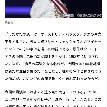
柚香光
「うたかたの恋」は、オーストリア・ハプスブルク家の皇太
子ルドルフと、男爵令嬢マリー・ヴェッツェラとのマイヤー
リンクでの心中事件を描いた物語である。原作はクロード・
アネの小説。柴田侑宏が脚本を手がけ、1983年に初演され
た。以来、7度目の再演となる名作だ。今回の2023年花組版
は新たな注目を集めた。なぜなら、往年の名作と称されてき
た作品が、このたびの再演で新しく生まれ変わったからだ。
今回の再演はこれまでと違う点が大きく２つある。1つは、
演出を担当する小柳奈穂子が「潤色」も手がけたこと、つま
り柴田氏の脚本に手が加えられたことだ。そしてもう1つ