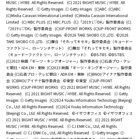
MUSIC / HYBE. All Rights Reserved.
(C) 2021 BIGHIT MUSIC / HYBE. All
Rights Reserved.
ⓒ Getty Images
ⓒ Getty Images
(C)ABC
(C)ABC
(C)Media Caravan International Limited
(C)Media Caravan International
Limited
(C) MBC PLUS
(C) MBC PLUS
(C)「2019 L♡DK」製作委員会
(C)
「2019 L♡DK」製作委員会
(C)UP-FRONT WORKS
(C)UP-FRONT WORKS
ⓒ Getty Images
ⓒ Getty Images
©2026 TAKE SHOBO CO.,LTD.
©2026
TAKE SHOBO CO.,LTD.
(C)舞台「それってキセキ」製作委員会（キョードー
ファクトリー、ローソンチケット）
(C)舞台「それってキセキ」製作委員会
（キョードーファクトリー、ローソンチケット）
©BS-TBS
©BS-TBS
(C)2023 映画「ギーツ・キングオージャー」製作委員会 (C)石森プロ・テレ
ビ朝日・ADK EM・東映
(C)2023 映画「ギーツ・キングオージャー」製作委
員会 (C)石森プロ・テレビ朝日・ADK EM・東映
(C)BNOI/アイナナ製作委員
会
(C)BNOI/アイナナ製作委員会
©東宝
©東宝
(C)UP-FRONT
WORKS
(C)UP-FRONT WORKS
(C) 2021 BIGHIT MUSIC / HYBE. All Rights
Reserved.
(C) 2021 BIGHIT MUSIC / HYBE. All Rights Reserved.
ⓒ Getty
Images
ⓒ Getty Images
(C)2024 Youku Information Technology (Beijing)
Co., Ltd. All Rights Reserved.
(C)2024 Youku Information Technology
(Beijing) Co., Ltd. All Rights Reserved.
©イザワオフィス
©イザワオフィス
(C) 2021 BIGHIT MUSIC / HYBE. All Rights Reserved.
(C) 2021 BIGHIT
MUSIC / HYBE. All Rights Reserved.
ⓒ CJ ENM Co., Ltd, All Rights
Reserved
ⓒ CJ ENM Co., Ltd, All Rights Reserved
ⓒ Getty Images
ⓒ