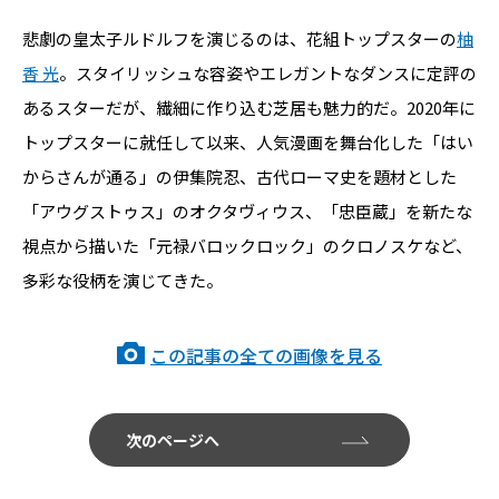
悲劇の皇太子ルドルフを演じるのは、花組トップスターの
柚
香 光
。スタイリッシュな容姿やエレガントなダンスに定評の
あるスターだが、繊細に作り込む芝居も魅力的だ。2020年に
トップスターに就任して以来、人気漫画を舞台化した「はい
からさんが通る」の伊集院忍、古代ローマ史を題材とした
「アウグストゥス」のオクタヴィウス、「忠臣蔵」を新たな
視点から描いた「元禄バロックロック」のクロノスケなど、
多彩な役柄を演じてきた。
この記事の全ての画像を見る
次のページへ