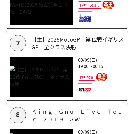
同時・見逃し
【生】2026MotoGP 第12戦イギリス
7
GP 全クラス決勝
08/09(日)
19:00～00:15
同時配信
Ｋｉｎｇ Ｇｎｕ Ｌｉｖｅ Ｔｏｕ
8
ｒ ２０１９ ＡＷ
08/09(日)