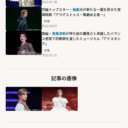
2022.07.28
花組トップスター・
柚香光
が新たな一面を見せた宝
塚歌劇『アウグストゥス－尊厳ある者－』
俳優
2022.06.07
宙組・
真風涼帆
が持ち前の鷹揚さと卓越したバラン
ス感覚で詐欺師を演じたミュージカル『アナスタシ
ア』
俳優
2022.01.31
記事の画像