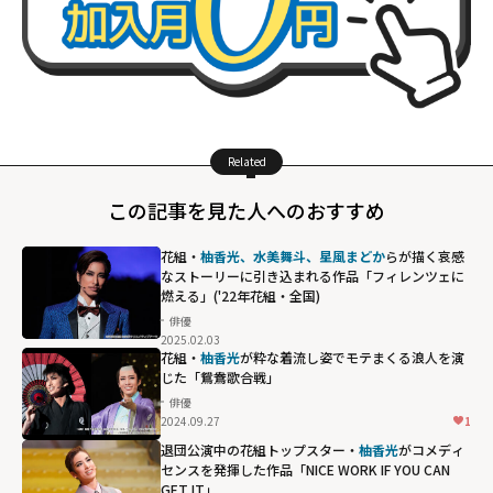
Related
この記事を見た人へのおすすめ
花組・
柚香光、水美舞斗、星風まどか
らが描く哀感
なストーリーに引き込まれる作品「フィレンツェに
燃える」('22年花組・全国)
俳優
2025.02.03
花組・
柚香光
が粋な着流し姿でモテまくる浪人を演
じた「鴛鴦歌合戦」
俳優
2024.09.27
1
退団公演中の花組トップスター・
柚香光
がコメディ
センスを発揮した作品「NICE WORK IF YOU CAN
GET IT」