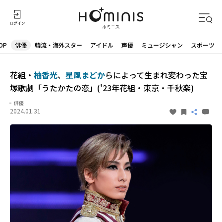
OP
俳優
韓流・海外スター
アイドル
声優
ミュージシャン
スポーツ
花組・
柚香光
、
星風まどか
らによって生まれ変わった宝
塚歌劇「うたかたの恋」('23年花組・東京・千秋楽)
俳優
2024.01.31