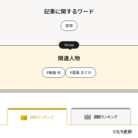
記事に関するワード
宝塚
Person
関連人物
#柚香 光
#星風 まどか
週間ランキング
日別ランキング
※
8/9
更新