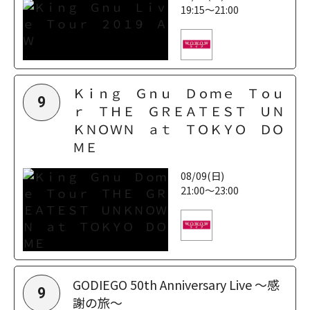
19:15～21:00
Ｋｉｎｇ Ｇｎｕ Ｄｏｍｅ Ｔｏｕ
9
ｒ ＴＨＥ ＧＲＥＡＴＥＳＴ ＵＮ
ＫＮＯＷＮ ａｔ ＴＯＫＹＯ ＤＯ
ＭＥ
08/09(日)
21:00～23:00
GODIEGO 50th Anniversary Live ～感
9
謝の旅～