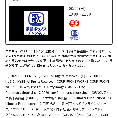
08/09(日)
19:00～21:00
このサイトでは、当日から1週間分はEPGと同等の番組情報が表示され、そ
の先1か月後まではガイド誌（有料）と同等の番組情報が表示されます。番
組や放送予定は予告なく変更される場合がありますのでご了承ください。放
送が終了した番組は、自動的にリストから削除されます。
(C) 2021 BIGHIT MUSIC / HYBE. All Rights Reserved.
(C) 2021 BIGHIT
MUSIC / HYBE. All Rights Reserved.
(C)UP-FRONT WORKS
(C)UP-FRONT
WORKS
ⓒ Getty Images
ⓒ Getty Images
©2026 Line
Communications.,Inc.
©2026 Line Communications.,Inc.
(C)BNOI/アイナ
ナ製作委員会
(C)BNOI/アイナナ製作委員会
(C) Ultimate Productions
(C)
Ultimate Productions
(C)日渡早紀・白泉社(花とゆめ)/フライングドッ
グ/PRODUCTION I.G
(C)日渡早紀・白泉社(花とゆめ)/フライングドッ
グ/PRODUCTION I.G
©Luca Gambuti
(C)KBS
(C)KBS
(C) 2021 BIGHIT