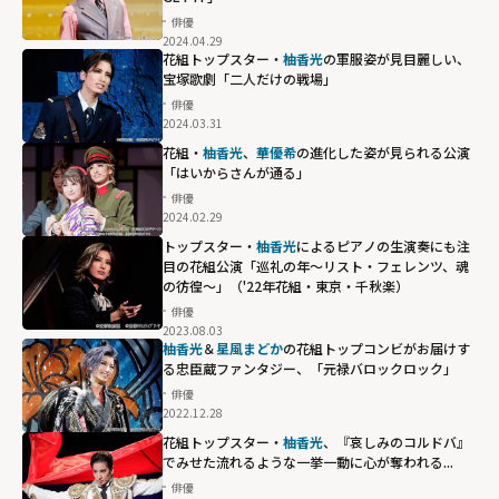
俳優
2024.04.29
花組トップスター・
柚香光
の軍服姿が見目麗しい、
宝塚歌劇「二人だけの戦場」
俳優
2024.03.31
花組・
柚香光
、
華優希
の進化した姿が見られる公演
「はいからさんが通る」
俳優
2024.02.29
トップスター・
柚香光
によるピアノの生演奏にも注
目の花組公演「巡礼の年～リスト・フェレンツ、魂
の彷徨～」（'22年花組・東京・千秋楽）
俳優
2023.08.03
柚香光
＆
星風まどか
の花組トップコンビがお届けす
る忠臣蔵ファンタジー、「元禄バロックロック」
俳優
2022.12.28
花組トップスター・
柚香光
、『哀しみのコルドバ』
でみせた流れるような一挙一動に心が奪われる...
俳優