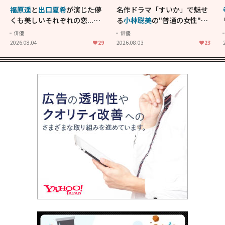
福原遥
と
出口夏希
が演じた儚
名作ドラマ「すいか」で魅せ
くも美しいそれぞれの恋...生
る
小林聡美
の"普通の女性"が
きることの尊さを教えてくれ
大人に刺さる...映画「かもめ
俳優
俳優
た映画「あの花が咲く丘で、
食堂」にも通じる静かな芝居
2026.08.04
29
2026.08.03
23
君とまた出会えたら。」