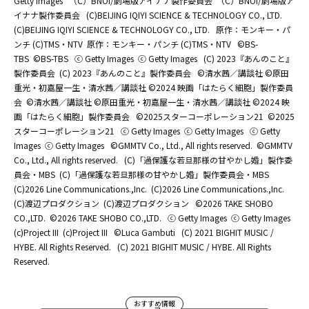
Getty Images
（C）BNOI/劇場版アイナナ製作委員会
（C）BNOI/劇場版ア
イナナ製作委員会
(C)BEIJING IQIYI SCIENCE & TECHNOLOGY CO., LTD.
(C)BEIJING IQIYI SCIENCE & TECHNOLOGY CO., LTD.
原作：モンキー・パ
ンチ (C)TMS・NTV
原作：モンキー・パンチ (C)TMS・NTV
©BS-
TBS
©BS-TBS
ⓒ Getty Images
ⓒ Getty Images
(C) 2023『あんのこと』
製作委員会
(C) 2023『あんのこと』製作委員会
©清水茜／講談社 ©原田
重光・初嘉屋一生・清水茜／講談社 ©2024 映画「はたらく細胞」製作委員
会
©清水茜／講談社 ©原田重光・初嘉屋一生・清水茜／講談社 ©2024 映
画「はたらく細胞」製作委員会
©2025スターコーポレーション21
©2025
スターコーポレーション21
ⓒ Getty Images
ⓒ Getty Images
ⓒ Getty
Images
ⓒ Getty Images
©GMMTV Co., Ltd., All rights reserved.
©GMMTV
Co., Ltd., All rights reserved.
(C)「過保護な若旦那様の甘やかし婚」製作委
員会・MBS
(C)「過保護な若旦那様の甘やかし婚」製作委員会・MBS
(C)2026 Line Communications.,Inc.
(C)2026 Line Communications.,Inc.
(C)渡辺プロダクション
(C)渡辺プロダクション
©2026 TAKE SHOBO
CO.,LTD.
©2026 TAKE SHOBO CO.,LTD.
ⓒ Getty Images
ⓒ Getty Images
(c)Project III
(c)Project III
©Luca Gambuti
(C) 2021 BIGHIT MUSIC /
HYBE. All Rights Reserved.
(C) 2021 BIGHIT MUSIC / HYBE. All Rights
Reserved.
おすすめ情報