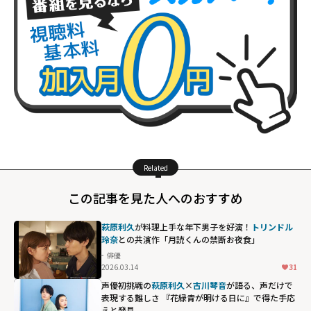
Related
この記事を見た人へのおすすめ
萩原利久
が料理上手な年下男子を好演！
トリンドル
玲奈
との共演作「月読くんの禁断お夜食」
俳優
2026.03.14
31
声優初挑戦の
萩原利久
×
古川琴音
が語る、声だけで
表現する難しさ 『花緑青が明ける日に』で得た手応
えと発見