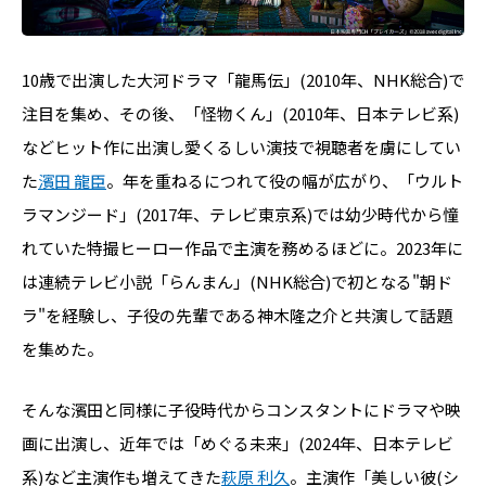
10歳で出演した大河ドラマ「龍馬伝」(2010年、NHK総合)で
注目を集め、その後、「怪物くん」(2010年、日本テレビ系)
などヒット作に出演し愛くるしい演技で視聴者を虜にしてい
た
濱田 龍臣
。年を重ねるにつれて役の幅が広がり、「ウルト
ラマンジード」(2017年、テレビ東京系)では幼少時代から憧
れていた特撮ヒーロー作品で主演を務めるほどに。2023年に
は連続テレビ小説「らんまん」(NHK総合)で初となる"朝ド
ラ"を経験し、子役の先輩である神木隆之介と共演して話題
を集めた。
そんな濱田と同様に子役時代からコンスタントにドラマや映
画に出演し、近年では「めぐる未来」(2024年、日本テレビ
系)など主演作も増えてきた
萩原 利久
。主演作「美しい彼(シ