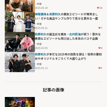
俳優
2025.04.24
16
神尾楓珠
＆
萩原利久
の親友エピソードが微笑まし
い！ガチな食品サンプル作りで見せる意外な一面
俳優
2025.04.21
7
萩原利久
の誕生日を親友・
北村匠海
が祝う！意外な
素顔＆エピソードも飛び出した本気のバスケ企画
俳優
2025.02.05
8
萩原利久
が多忙な2025年の抱負を語る！恒例の書初
めやオリジナルすごろくで大盛り上がり
俳優
2025.01.15
5
記事の画像