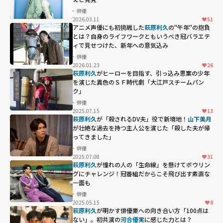
俳優
2026.03.11
51
アニメ声優にも初挑戦した
萩原利久
の"午年"の抱負
とは？自身のライフワークともいうべき冠バラエテ
ィで見せつけた、新年への意気込み
俳優
2026.01.23
26
萩原利久
がヒーローを目指す、引っ込み思案の少年
を演じた異色のＳＦ時代劇「大江戸スチームパン
ク」
俳優
2025.07.15
13
萩原利久
が「殺されるDV夫」役で新境地！
山下美月
が壮絶な過去を持つ主人公を演じた「殺した夫が帰
ってきました」
俳優
2025.07.08
31
萩原利久
が憧れの人の「生命線」を懸けてボウリン
グにチャレンジ！冠番組だからこそ飛び出す素直な
一面も
俳優
2025.05.15
8
萩原利久
が明かす俳優業への向き合い方「100点は
ない」。初共演の
河合優実
に感じた力とは？