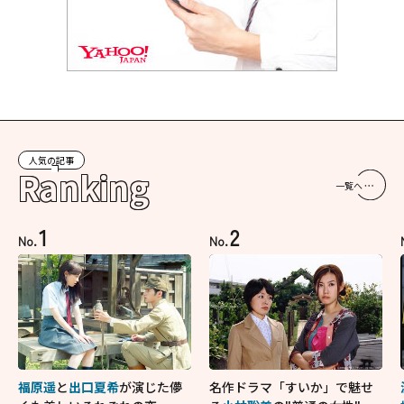
人気の記事
Ranking
一覧へ
1
2
No.
No.
福原遥
と
出口夏希
が演じた儚
名作ドラマ「すいか」で魅せ