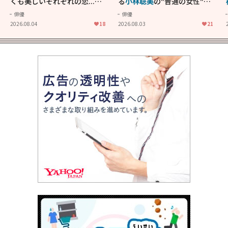
くも美しいそれぞれの恋...生
る
小林聡美
の"普通の女性"が
きることの尊さを教えてくれ
大人に刺さる...映画「かもめ
俳優
俳優
た映画「あの花が咲く丘で、
食堂」にも通じる静かな芝居
2026.08.04
18
2026.08.03
21
君とまた出会えたら。」