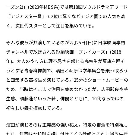
ーズン2)」(2023年MBS系)では第18回ソウルドラマアワード
「アジアスター賞」で2位に輝くなどアジア圏での人気も高
く、次世代スターとして注目を集めている。
そんな彼らが共演しているのが2月25日(日)に日本映画専門
チャンネルで放送される短編映画「ブレイカーズ」(2018
年)。大人のやり方に理不尽さを感じる高校生が反旗を翻そ
うとする青春群像劇で、濱田と萩原は学年集会を乗っ取ろう
と画策する高校生を演じている。25分のショートムービーの
ため、当時はそこまで注目を集めなかったが、志田彩良や芋
生悠、須藤蓮といった若手俳優とともに、10代ならではの
初々しい姿を披露している。
濱田が演じるのは正義感の強い祐太。特定の部活を特別視し
たり、無意味な校則を押し付けてくる教師とそれに従う生徒