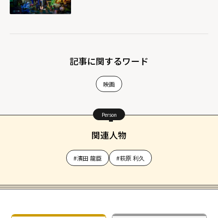
記事に関するワード
映画
Person
関連人物
#濱田 龍臣
#萩原 利久