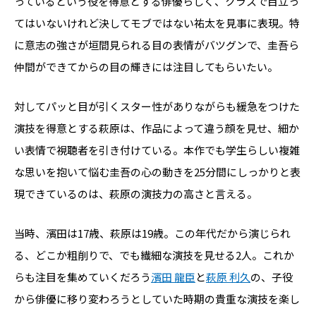
っているという役を得意とする俳優らしく、クラスで目立っ
てはいないけれど決してモブではない祐太を見事に表現。特
に意志の強さが垣間見られる目の表情がバツグンで、圭吾ら
仲間ができてからの目の輝きには注目してもらいたい。
対してパッと目が引くスター性がありながらも緩急をつけた
演技を得意とする萩原は、作品によって違う顔を見せ、細か
い表情で視聴者を引き付けている。本作でも学生らしい複雑
な思いを抱いて悩む圭吾の心の動きを25分間にしっかりと表
現できているのは、萩原の演技力の高さと言える。
当時、濱田は17歳、萩原は19歳。この年代だから演じられ
る、どこか粗削りで、でも繊細な演技を見せる2人。これか
らも注目を集めていくだろう
濱田 龍臣
と
萩原 利久
の、子役
から俳優に移り変わろうとしていた時期の貴重な演技を楽し