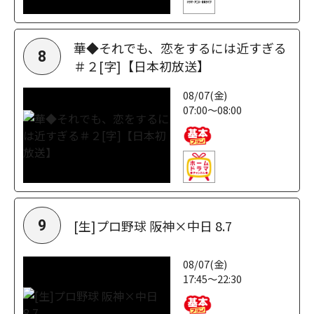
華◆それでも、恋をするには近すぎる
8
＃２[字]【日本初放送】
08/07(金)
07:00～08:00
[生]プロ野球 阪神×中日 8.7
9
08/07(金)
17:45～22:30