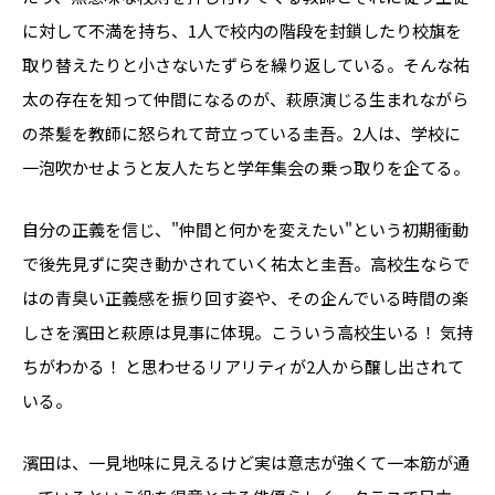
に対して不満を持ち、1人で校内の階段を封鎖したり校旗を
取り替えたりと小さないたずらを繰り返している。そんな祐
太の存在を知って仲間になるのが、萩原演じる生まれながら
の茶髪を教師に怒られて苛立っている圭吾。2人は、学校に
一泡吹かせようと友人たちと学年集会の乗っ取りを企てる。
自分の正義を信じ、"仲間と何かを変えたい"という初期衝動
で後先見ずに突き動かされていく祐太と圭吾。高校生ならで
はの青臭い正義感を振り回す姿や、その企んでいる時間の楽
しさを濱田と萩原は見事に体現。こういう高校生いる！ 気持
ちがわかる！ と思わせるリアリティが2人から醸し出されて
いる。
濱田は、一見地味に見えるけど実は意志が強くて一本筋が通