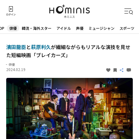
OP
俳優
韓流・海外スター
アイドル
声優
ミュージシャン
スポーツ
濱田龍臣
と
萩原利久
が繊細ながらもリアルな演技を見せ
た短編映画「ブレイカーズ」
俳優
2024.02.19