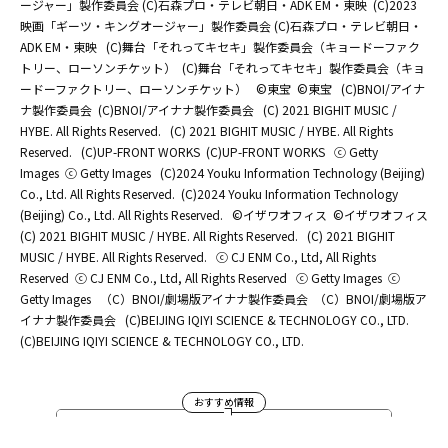
ージャー」製作委員会 (C)石森プロ・テレビ朝日・ADK EM・東映
(C)2023
映画「ギーツ・キングオージャー」製作委員会 (C)石森プロ・テレビ朝日・
ADK EM・東映
(C)舞台「それってキセキ」製作委員会（キョードーファク
トリー、ローソンチケット）
(C)舞台「それってキセキ」製作委員会（キョ
ードーファクトリー、ローソンチケット）
©東宝
©東宝
(C)BNOI/アイナ
ナ製作委員会
(C)BNOI/アイナナ製作委員会
(C) 2021 BIGHIT MUSIC /
HYBE. All Rights Reserved.
(C) 2021 BIGHIT MUSIC / HYBE. All Rights
Reserved.
(C)UP-FRONT WORKS
(C)UP-FRONT WORKS
ⓒ Getty
Images
ⓒ Getty Images
(C)2024 Youku Information Technology (Beijing)
Co., Ltd. All Rights Reserved.
(C)2024 Youku Information Technology
(Beijing) Co., Ltd. All Rights Reserved.
©イザワオフィス
©イザワオフィス
(C) 2021 BIGHIT MUSIC / HYBE. All Rights Reserved.
(C) 2021 BIGHIT
MUSIC / HYBE. All Rights Reserved.
ⓒ CJ ENM Co., Ltd, All Rights
Reserved
ⓒ CJ ENM Co., Ltd, All Rights Reserved
ⓒ Getty Images
ⓒ
Getty Images
（C）BNOI/劇場版アイナナ製作委員会
（C）BNOI/劇場版ア
イナナ製作委員会
(C)BEIJING IQIYI SCIENCE & TECHNOLOGY CO., LTD.
(C)BEIJING IQIYI SCIENCE & TECHNOLOGY CO., LTD.
おすすめ情報