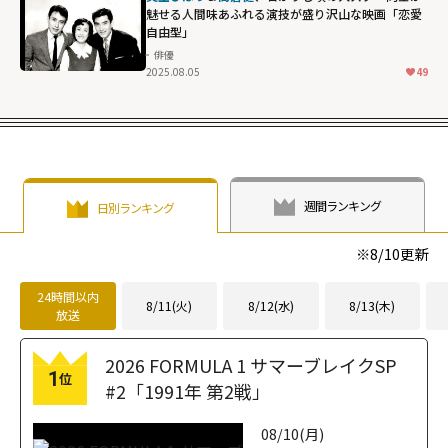
魅せる人間味あふれる演技が盛り沢山な映画「恋愛
自由型」
俳優
2025.08.05
49
週間ランキング
日別ランキング
※
8/10
更新
24時間以内
8/11(火)
8/12(水)
8/13(木)
放送
2026 FORMULA 1 サマーブレイクSP
1
位
#2「1991年 第2戦」
08/10(月)