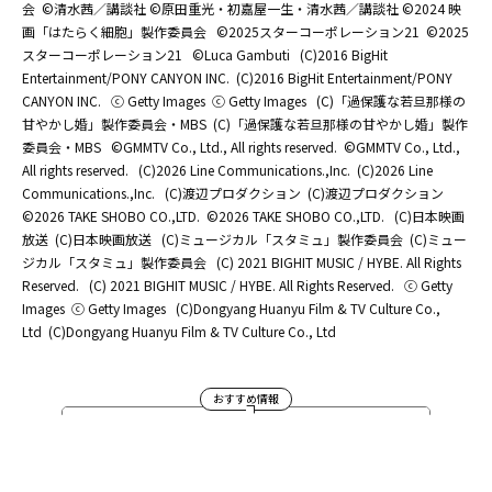
会
©清水茜／講談社 ©原田重光・初嘉屋一生・清水茜／講談社 ©2024 映
画「はたらく細胞」製作委員会
©2025スターコーポレーション21
©2025
スターコーポレーション21
©Luca Gambuti
(C)2016 BigHit
Entertainment/PONY CANYON INC.
(C)2016 BigHit Entertainment/PONY
CANYON INC.
ⓒ Getty Images
ⓒ Getty Images
(C)「過保護な若旦那様の
甘やかし婚」製作委員会・MBS
(C)「過保護な若旦那様の甘やかし婚」製作
委員会・MBS
©GMMTV Co., Ltd., All rights reserved.
©GMMTV Co., Ltd.,
All rights reserved.
(C)2026 Line Communications.,Inc.
(C)2026 Line
Communications.,Inc.
(C)渡辺プロダクション
(C)渡辺プロダクション
©2026 TAKE SHOBO CO.,LTD.
©2026 TAKE SHOBO CO.,LTD.
(C)日本映画
放送
(C)日本映画放送
(C)ミュージカル「スタミュ」製作委員会
(C)ミュー
ジカル「スタミュ」製作委員会
(C) 2021 BIGHIT MUSIC / HYBE. All Rights
Reserved.
(C) 2021 BIGHIT MUSIC / HYBE. All Rights Reserved.
ⓒ Getty
Images
ⓒ Getty Images
(C)Dongyang Huanyu Film & TV Culture Co.,
Ltd
(C)Dongyang Huanyu Film & TV Culture Co., Ltd
おすすめ情報