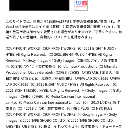
このサイトでは、当日から1週間分はEPGと同等の番組情報が表示され、そ
の先1か月後まではガイド誌（有料）と同等の番組情報が表示されます。番
組や放送予定は予告なく変更される場合がありますのでご了承ください。放
送が終了した番組は、自動的にリストから削除されます。
(C)UP-FRONT WORKS
(C)UP-FRONT WORKS
(C) 2021 BIGHIT MUSIC /
HYBE. All Rights Reserved.
(C) 2021 BIGHIT MUSIC / HYBE. All Rights
Reserved.
ⓒ Getty Images
ⓒ Getty Images
(C)BNOI/アイナナ製作委員
会
(C)BNOI/アイナナ製作委員会
(C) Ultimate Productions
(C) Ultimate
Productions
©Luca Gambuti
(C)KBS
(C)KBS
©TBS ©五十嵐貴久／朝
日新聞社
©TBS ©五十嵐貴久／朝日新聞社
©️VIVA LA ROCK 2026
©️VIVA
LA ROCK 2026
(C) 2021 BIGHIT MUSIC / HYBE. All Rights Reserved.
(C)
2021 BIGHIT MUSIC / HYBE. All Rights Reserved.
ⓒ Getty Images
ⓒ Getty
Images
(C)ABC
(C)ABC
(C)Media Caravan International
Limited
(C)Media Caravan International Limited
(C)「2019 L♡DK」製作
委員会
(C)「2019 L♡DK」製作委員会
(C) MBC PLUS
(C) MBC PLUS
(C)UP-FRONT WORKS
(C)UP-FRONT WORKS
ⓒ Getty Images
ⓒ Getty
Images
©2026 TAKE SHOBO CO.,LTD.
©2026 TAKE SHOBO CO.,LTD.
©BS-TBS
©BS-TBS
(C)舞台「それってキセキ」製作委員会（キョードーフ