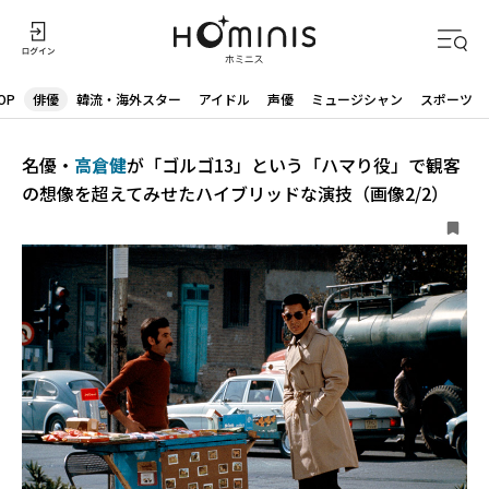
OP
俳優
韓流・海外スター
アイドル
声優
ミュージシャン
スポーツ
名優・
高倉健
が「ゴルゴ13」という「ハマり役」で観客
の想像を超えてみせたハイブリッドな演技（画像2/2）