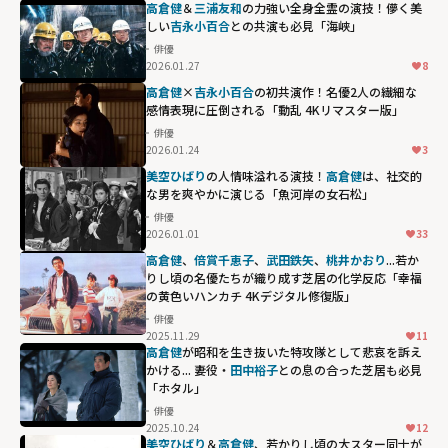
高倉健
＆
三浦友和
の力強い全身全霊の演技！儚く美
しい
吉永小百合
との共演も必見「海峡」
俳優
2026.01.27
8
高倉健
×
吉永小百合
の初共演作！名優2人の繊細な
感情表現に圧倒される「動乱 4Kリマスター版」
俳優
2026.01.24
3
美空ひばり
の人情味溢れる演技！
高倉健
は、社交的
な男を爽やかに演じる「魚河岸の女石松」
俳優
2026.01.01
33
高倉健
、
倍賞千恵子
、
武田鉄矢
、
桃井かおり
...若か
りし頃の名優たちが織り成す芝居の化学反応「幸福
の黄色いハンカチ 4Kデジタル修復版」
俳優
2025.11.29
11
高倉健
が昭和を生き抜いた特攻隊として悲哀を訴え
かける... 妻役・
田中裕子
との息の合った芝居も必見
「ホタル」
俳優
2025.10.24
12
美空ひばり
＆
高倉健
、若かりし頃の大スター同士が