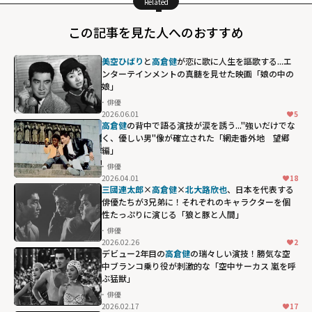
Related
この記事を見た人へのおすすめ
美空ひばり
と
高倉健
が恋に歌に人生を謳歌する...エ
ンターテインメントの真髄を見せた映画「娘の中の
娘」
俳優
2026.06.01
5
高倉健
の背中で語る演技が涙を誘う..."強いだけでな
く、優しい男"像が確立された「網走番外地 望郷
編」
俳優
2026.04.01
18
三國連太郎
×
高倉健
×
北大路欣也
、日本を代表する
俳優たちが3兄弟に！それぞれのキャラクターを個
性たっぷりに演じる「狼と豚と人間」
俳優
2026.02.26
2
デビュー2年目の
高倉健
の瑞々しい演技！勝気な空
中ブランコ乗り役が刺激的な「空中サーカス 嵐を呼
ぶ猛獣」
俳優
2026.02.17
17