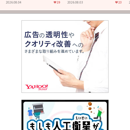
た映画「あの花が咲く丘で、
食堂」にも通じる静かな芝居
2026.08.04
29
2026.08.03
23
君とまた出会えたら。」