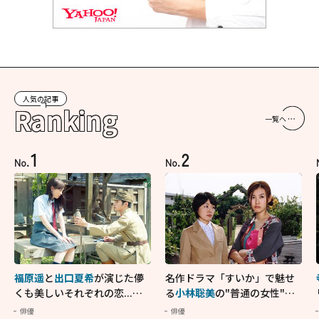
人気の記事
Ranking
一覧へ
1
2
No.
No.
福原遥
と
出口夏希
が演じた儚
名作ドラマ「すいか」で魅せ
くも美しいそれぞれの恋...生
る
小林聡美
の"普通の女性"が
きることの尊さを教えてくれ
大人に刺さる...映画「かもめ
俳優
俳優