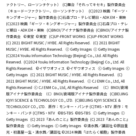
ァクトリー、ローソンチケット）
(C)舞台「それってキセキ」製作委員会
（キョードーファクトリー、ローソンチケット）
(C)2023 映画「ギーツ・
キングオージャー」製作委員会 (C)石森プロ・テレビ朝日・ADK EM・東映
(C)2023 映画「ギーツ・キングオージャー」製作委員会 (C)石森プロ・テレ
ビ朝日・ADK EM・東映
(C)BNOI/アイナナ製作委員会
(C)BNOI/アイナナ製
作委員会
©東宝
©東宝
(C)UP-FRONT WORKS
(C)UP-FRONT WORKS
(C) 2021 BIGHIT MUSIC / HYBE. All Rights Reserved.
(C) 2021 BIGHIT
MUSIC / HYBE. All Rights Reserved.
ⓒ Getty Images
ⓒ Getty Images
(C)2024 Youku Information Technology (Beijing) Co., Ltd. All Rights
Reserved.
(C)2024 Youku Information Technology (Beijing) Co., Ltd. All
Rights Reserved.
©イザワオフィス
©イザワオフィス
ⓒ Getty Images
ⓒ
Getty Images
(C) 2021 BIGHIT MUSIC / HYBE. All Rights Reserved.
(C)
2021 BIGHIT MUSIC / HYBE. All Rights Reserved.
ⓒ CJ ENM Co., Ltd, All
Rights Reserved
ⓒ CJ ENM Co., Ltd, All Rights Reserved
（C）BNOI/劇場
版アイナナ製作委員会
（C）BNOI/劇場版アイナナ製作委員会
(C)BEIJING
IQIYI SCIENCE & TECHNOLOGY CO., LTD.
(C)BEIJING IQIYI SCIENCE &
TECHNOLOGY CO., LTD.
原作：モンキー・パンチ (C)TMS・NTV
原作：モ
ンキー・パンチ (C)TMS・NTV
©BS-TBS
©BS-TBS
ⓒ Getty Images
ⓒ
Getty Images
(C) 2023『あんのこと』製作委員会
(C) 2023『あんのこと』
製作委員会
ⓒ Getty Images
ⓒ Getty Images
©清水茜／講談社 ©原田重
光・初嘉屋一生・清水茜／講談社 ©2024 映画「はたらく細胞」製作委員