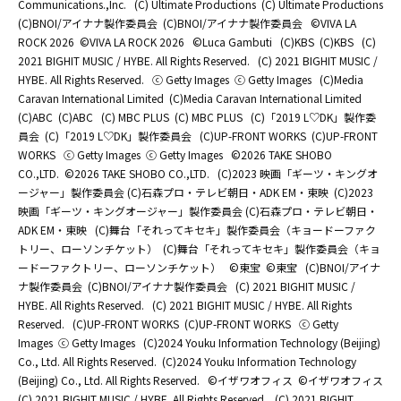
Communications.,Inc.
(C) Ultimate Productions
(C) Ultimate Productions
(C)BNOI/アイナナ製作委員会
(C)BNOI/アイナナ製作委員会
©️VIVA LA
ROCK 2026
©️VIVA LA ROCK 2026
©Luca Gambuti
(C)KBS
(C)KBS
(C)
2021 BIGHIT MUSIC / HYBE. All Rights Reserved.
(C) 2021 BIGHIT MUSIC /
HYBE. All Rights Reserved.
ⓒ Getty Images
ⓒ Getty Images
(C)Media
Caravan International Limited
(C)Media Caravan International Limited
(C)ABC
(C)ABC
(C) MBC PLUS
(C) MBC PLUS
(C)「2019 L♡DK」製作委
員会
(C)「2019 L♡DK」製作委員会
(C)UP-FRONT WORKS
(C)UP-FRONT
WORKS
ⓒ Getty Images
ⓒ Getty Images
©2026 TAKE SHOBO
CO.,LTD.
©2026 TAKE SHOBO CO.,LTD.
(C)2023 映画「ギーツ・キングオ
ージャー」製作委員会 (C)石森プロ・テレビ朝日・ADK EM・東映
(C)2023
映画「ギーツ・キングオージャー」製作委員会 (C)石森プロ・テレビ朝日・
ADK EM・東映
(C)舞台「それってキセキ」製作委員会（キョードーファク
トリー、ローソンチケット）
(C)舞台「それってキセキ」製作委員会（キョ
ードーファクトリー、ローソンチケット）
©東宝
©東宝
(C)BNOI/アイナ
ナ製作委員会
(C)BNOI/アイナナ製作委員会
(C) 2021 BIGHIT MUSIC /
HYBE. All Rights Reserved.
(C) 2021 BIGHIT MUSIC / HYBE. All Rights
Reserved.
(C)UP-FRONT WORKS
(C)UP-FRONT WORKS
ⓒ Getty
Images
ⓒ Getty Images
(C)2024 Youku Information Technology (Beijing)
Co., Ltd. All Rights Reserved.
(C)2024 Youku Information Technology
(Beijing) Co., Ltd. All Rights Reserved.
©イザワオフィス
©イザワオフィス
(C) 2021 BIGHIT MUSIC / HYBE. All Rights Reserved.
(C) 2021 BIGHIT