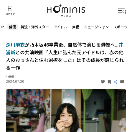
OP
俳優
韓流・海外スター
アイドル
声優
ミュージシャン
スポーツ
深川麻衣
が乃木坂46卒業後、自然体で演じる俳優へ...
井
浦新
との共演映画「人生に詰んだ元アイドルは、赤の他
人のおっさんと住む選択をした」はその成長が感じられ
る一作
俳優
2024.07.20