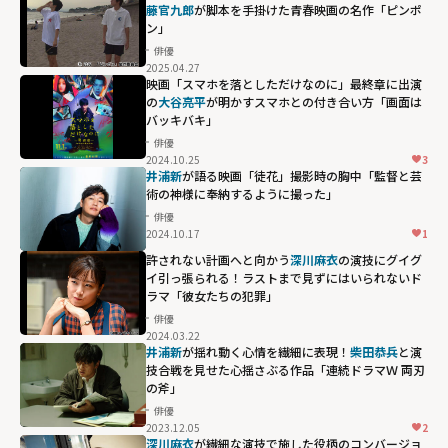
藤官九郎
が脚本を手掛けた青春映画の名作「ピンポ
ン」
俳優
2025.04.27
映画「スマホを落としただけなのに」最終章に出演
の
大谷亮平
が明かすスマホとの付き合い方「画面は
バッキバキ」
俳優
2024.10.25
3
井浦新
が語る映画「徒花」撮影時の胸中「監督と芸
術の神様に奉納するように撮った」
俳優
2024.10.17
1
許されない計画へと向かう
深川麻衣
の演技にグイグ
イ引っ張られる！ラストまで見ずにはいられないド
ラマ「彼女たちの犯罪」
俳優
2024.03.22
井浦新
が揺れ動く心情を繊細に表現！
柴田恭兵
と演
技合戦を見せた心揺さぶる作品「連続ドラマＷ 両刃
の斧」
俳優
2023.12.05
2
深川麻衣
が繊細な演技で施した役柄のコンバージョ