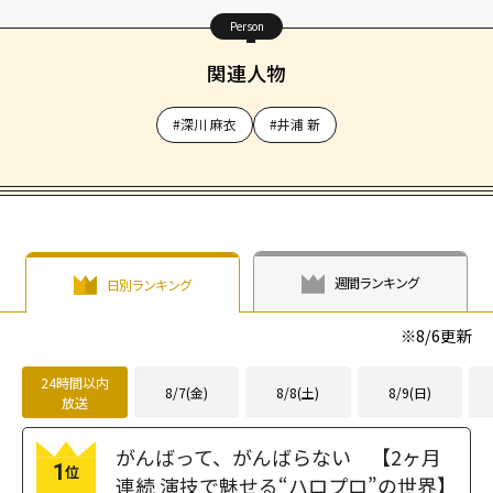
Person
関連人物
#深川 麻衣
#井浦 新
週間ランキング
日別ランキング
※
8/6
更新
24時間以内
8/7(金)
8/8(土)
8/9(日)
放送
がんばって、がんばらない 【2ヶ月
1
位
連続 演技で魅せる“ハロプロ”の世界】