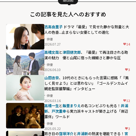
Related
この記事を見た人へのおすすめ
吉高由里子
ドラマ「最愛」で見せた静かな熱量と大
人の色香...止まらない女優としての進化
俳優
2026.07.27
14
高橋文哉
と
津田健次郎
、『最愛』で再注目される助
演の魅力 優と山尾に宿った繊細さと静かな圧
俳優
2026.06.10
3
山田杏奈
、10代のときにもらった言葉に感銘「『美
しく見せよう』とは思わない」『ゴールデンカムイ
網走監獄襲撃編』インタビュー
俳優
2026.03.16
12
高橋一生
と
飯豊まりえ
の名コンビぶりも光る！
井浦
新
、
戸次重幸
ら実力派キャストが築き上げる「岸辺
露伴」ワールド
俳優
2025.05.22
3
若き日の
窪塚洋介
と
井浦新
の熱演を堪能できる！
宮