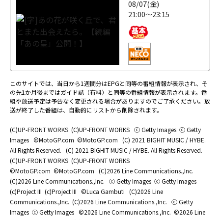
08/07(金)
21:00～23:15
このサイトでは、当日から1週間分はEPGと同等の番組情報が表示され、そ
の先1か月後まではガイド誌（有料）と同等の番組情報が表示されます。番
組や放送予定は予告なく変更される場合がありますのでご了承ください。放
送が終了した番組は、自動的にリストから削除されます。
(C)UP-FRONT WORKS
(C)UP-FRONT WORKS
ⓒ Getty Images
ⓒ Getty
Images
©MotoGP.com
©MotoGP.com
(C) 2021 BIGHIT MUSIC / HYBE.
All Rights Reserved.
(C) 2021 BIGHIT MUSIC / HYBE. All Rights Reserved.
(C)UP-FRONT WORKS
(C)UP-FRONT WORKS
©MotoGP.com
©MotoGP.com
(C)2026 Line Communications.,Inc.
(C)2026 Line Communications.,Inc.
ⓒ Getty Images
ⓒ Getty Images
(c)Project III
(c)Project III
©Luca Gambuti
(C)2026 Line
Communications.,Inc.
(C)2026 Line Communications.,Inc.
ⓒ Getty
Images
ⓒ Getty Images
©2026 Line Communications.,Inc.
©2026 Line