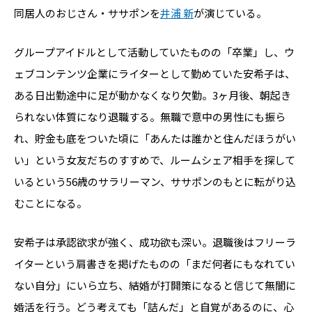
同居人のおじさん・ササポンを
井浦 新
が演じている。
グループアイドルとして活動していたものの「卒業」し、ウ
ェブコンテンツ企業にライターとして勤めていた安希子は、
ある日出勤途中に足が動かなくなり欠勤。3ヶ月後、朝起き
られない体質になり退職する。無職で意中の男性にも振ら
れ、貯金も底をついた頃に「あんたは誰かと住んだほうがい
い」という女友だちのすすめで、ルームシェア相手を探して
いるという56歳のサラリーマン、ササポンのもとに転がり込
むことになる。
安希子は承認欲求が強く、成功欲も深い。退職後はフリーラ
イターという肩書きを掲げたものの「まだ何者にもなれてい
ない自分」にいら立ち、結婚が打開策になると信じて無闇に
婚活を行う。どう考えても「詰んだ」と自覚があるのに、心