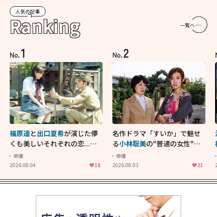
人気の記事
Ranking
一覧へ
1
2
No.
No.
福原遥
と
出口夏希
が演じた儚
名作ドラマ「すいか」で魅せ
くも美しいそれぞれの恋...生
る
小林聡美
の"普通の女性"が
きることの尊さを教えてくれ
大人に刺さる...映画「かもめ
俳優
俳優
た映画「あの花が咲く丘で、
食堂」にも通じる静かな芝居
2026.08.04
18
2026.08.03
21
君とまた出会えたら。」