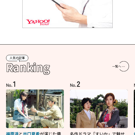
人気の記事
Ranking
一覧へ
1
2
No.
No.
福原遥
と
出口夏希
が演じた儚
名作ドラマ「すいか」で魅せ