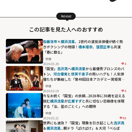
Related
この記事を見た人へのおすすめ
佐藤浩市
×
横浜流星
、2世代の演技派俳優が紡ぐ熱
きボクシングの物語！
橋本環奈
、
窪田正孝
ら共演
「春に散る」
俳優
2026.05.29
4
「国宝」
吉沢亮
へ
横浜流星
から最優秀ブロンズのバ
トン、
河合優実
と
倍賞千恵子
の熱いハグも！人気俳
優たちが集結した「第49回日本アカデミー賞授賞
式」の名場面
俳優
2026.03.19
4
今なお続く「国宝」の余韻...2026年に30歳を迎える
挑む
横浜流星
が
広瀬すず
と共に切ない恋模様を体現
する「汝、星のごとく」への期待
俳優
2026.02.21
60
世界にも波及？「国宝」現象を引き起こした
吉沢亮
＆
横浜流星
...朝ドラ「ばけばけ」＆大河「べらぼ