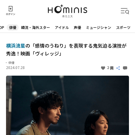
OP
俳優
韓流・海外スター
アイドル
声優
ミュージシャン
スポーツ
横浜流星
の「感情のうねり」を表現する鬼気迫る演技が
秀逸！映画「ヴィレッジ」
俳優
2024.07.28
2