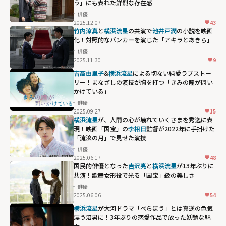
う」にも表れた鮮烈な存在感
俳優
2025.12.07
43
竹内涼真
と
横浜流星
の共演で
池井戸潤
の小説を映画
化！対照的なバンカーを演じた「アキラとあきら」
俳優
2025.11.30
9
吉高由里子
&
横浜流星
による切ない純愛ラブストー
リー！まなざしの演技が胸を打つ「きみの瞳が問い
かけている」
俳優
2025.09.27
15
横浜流星
が、人間の心が壊れていくさまを秀逸に表
現！映画「国宝」の
李相日
監督が2022年に手掛けた
「流浪の月」で見せた演技
俳優
2025.06.17
48
国民的俳優となった
吉沢亮
と
横浜流星
が13年ぶりに
共演！歌舞女形役で光る「国宝」級の美しさ
俳優
2025.06.06
54
横浜流星
が大河ドラマ「べらぼう」とは真逆の色気
漂う沼男に！3年ぶりの恋愛作品で放った妖艶な魅