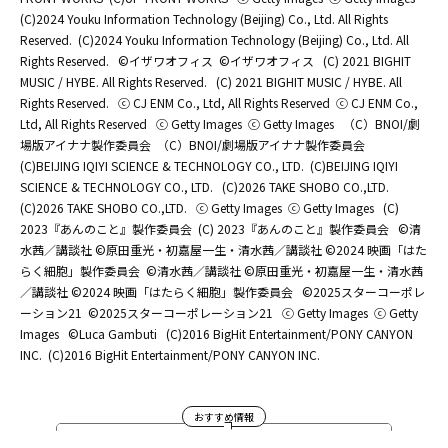
(C)2024 Youku Information Technology (Beijing) Co., Ltd. All Rights
Reserved.
(C)2024 Youku Information Technology (Beijing) Co., Ltd. All
Rights Reserved.
©イザワオフィス
©イザワオフィス
(C) 2021 BIGHIT
MUSIC / HYBE. All Rights Reserved.
(C) 2021 BIGHIT MUSIC / HYBE. All
Rights Reserved.
ⓒ CJ ENM Co., Ltd, All Rights Reserved
ⓒ CJ ENM Co.,
Ltd, All Rights Reserved
ⓒ Getty Images
ⓒ Getty Images
（C）BNOI/劇
場版アイナナ製作委員会
（C）BNOI/劇場版アイナナ製作委員会
(C)BEIJING IQIYI SCIENCE & TECHNOLOGY CO., LTD.
(C)BEIJING IQIYI
SCIENCE & TECHNOLOGY CO., LTD.
(C)2026 TAKE SHOBO CO.,LTD.
(C)2026 TAKE SHOBO CO.,LTD.
ⓒ Getty Images
ⓒ Getty Images
(C)
2023『あんのこと』製作委員会
(C) 2023『あんのこと』製作委員会
©清
水茜／講談社 ©原田重光・初嘉屋一生・清水茜／講談社 ©2024 映画「はた
らく細胞」製作委員会
©清水茜／講談社 ©原田重光・初嘉屋一生・清水茜
／講談社 ©2024 映画「はたらく細胞」製作委員会
©2025スターコーポレ
ーション21
©2025スターコーポレーション21
ⓒ Getty Images
ⓒ Getty
Images
©Luca Gambuti
(C)2016 BigHit Entertainment/PONY CANYON
INC.
(C)2016 BigHit Entertainment/PONY CANYON INC.
おすすめ情報