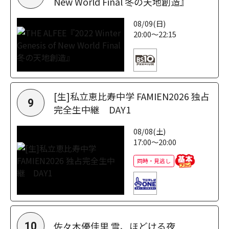
New World Final 冬の天地創造』
08/09(日)
20:00～22:15
[生]私立恵比寿中学 FAMIEN2026 独占
9
完全生中継 DAY1
08/08(土)
17:00～20:00
同時・見逃し
佐々木優佳里 雪、ほどける夜
10