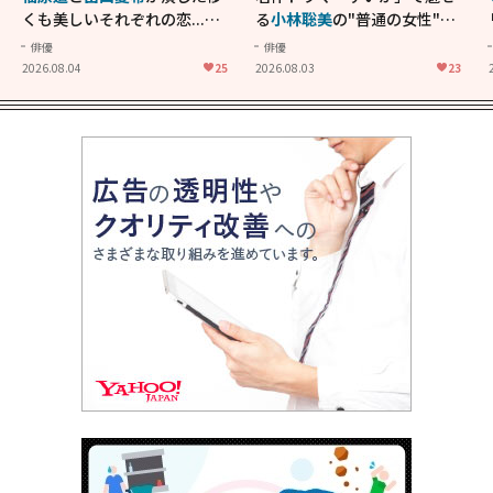
くも美しいそれぞれの恋...生
る
小林聡美
の"普通の女性"が
きることの尊さを教えてくれ
大人に刺さる...映画「かもめ
俳優
俳優
た映画「あの花が咲く丘で、
食堂」にも通じる静かな芝居
2026.08.04
25
2026.08.03
23
君とまた出会えたら。」