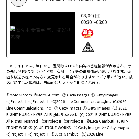
08/09(日)
00:30～03:00
このサイトでは、当日から1週間分はEPGと同等の番組情報が表示され、そ
の先1か月後まではガイド誌（有料）と同等の番組情報が表示されます。番
組や放送予定は予告なく変更される場合がありますのでご了承ください。放
送が終了した番組は、自動的にリストから削除されます。
©MotoGP.com
©MotoGP.com
ⓒ Getty Images
ⓒ Getty Images
(c)Project III
(c)Project III
(C)2026 Line Communications.,Inc.
(C)2026
Line Communications.,Inc.
ⓒ Getty Images
ⓒ Getty Images
(C) 2021
BIGHIT MUSIC / HYBE. All Rights Reserved.
(C) 2021 BIGHIT MUSIC / HYBE.
All Rights Reserved.
(c)Project III
(c)Project III
©Luca Gambuti
(C)UP-
FRONT WORKS
(C)UP-FRONT WORKS
ⓒ Getty Images
ⓒ Getty Images
(c)Project III
(c)Project III
©Luca Gambuti
(C)2026 Line