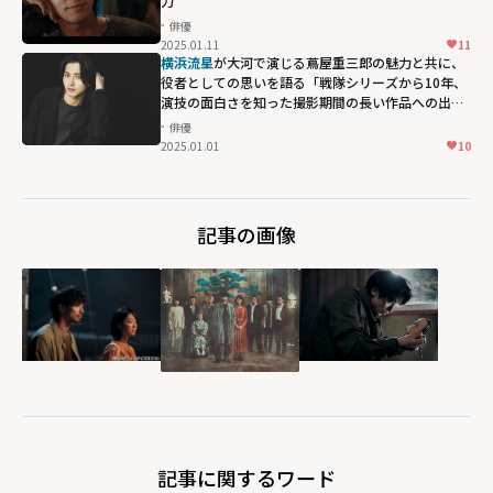
力
俳優
2025.01.11
11
横浜流星
が大河で演じる蔦屋重三郎の魅力と共に、
役者としての思いを語る「戦隊シリーズから10年、
演技の面白さを知った撮影期間の長い作品への出演
に運命を感じる」
俳優
2025.01.01
10
記事の画像
記事に関するワード