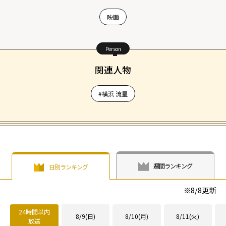
映画
Person
関連人物
#横浜 流星
週間ランキング
日別ランキング
※
8/8
更新
24時間以内
8/9(日)
8/10(月)
8/11(火)
放送