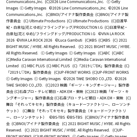
Communications.,Inc.
(C)2026 Line Communications.,Inc.
ⓒ Getty
Images
ⓒ Getty Images
©2026 Line Communications.,Inc.
©2026 Line
Communications.,Inc.
(C)BNOI/アイナナ製作委員会
(C)BNOI/アイナナ製
作委員会
(C) Ultimate Productions
(C) Ultimate Productions
(C)日渡早
紀・白泉社(花とゆめ)/フライングドッグ/PRODUCTION I.G
(C)日渡早紀・
白泉社(花とゆめ)/フライングドッグ/PRODUCTION I.G
©️VIVA LA ROCK
2026
©️VIVA LA ROCK 2026
©Luca Gambuti
(C)KBS
(C)KBS
(C) 2021
BIGHIT MUSIC / HYBE. All Rights Reserved.
(C) 2021 BIGHIT MUSIC / HYBE.
All Rights Reserved.
ⓒ Getty Images
ⓒ Getty Images
(C)ABC
(C)ABC
(C)Media Caravan International Limited
(C)Media Caravan International
Limited
(C) MBC PLUS
(C) MBC PLUS
(C)「2019 L♡DK」製作委員会
(C)
「2019 L♡DK」製作委員会
(C)UP-FRONT WORKS
(C)UP-FRONT WORKS
ⓒ Getty Images
ⓒ Getty Images
©2026 TAKE SHOBO CO.,LTD.
©2026
TAKE SHOBO CO.,LTD.
(C)2023 映画「ギーツ・キングオージャー」製作委
員会 (C)石森プロ・テレビ朝日・ADK EM・東映
(C)2023 映画「ギーツ・キ
ングオージャー」製作委員会 (C)石森プロ・テレビ朝日・ADK EM・東映
(C)
舞台「それってキセキ」製作委員会（キョードーファクトリー、ローソンチ
ケット）
(C)舞台「それってキセキ」製作委員会（キョードーファクトリ
ー、ローソンチケット）
©BS-TBS
©BS-TBS
(C)BNOI/アイナナ製作委員
会
(C)BNOI/アイナナ製作委員会
(C) 2021 BIGHIT MUSIC / HYBE. All Rights
Reserved.
(C) 2021 BIGHIT MUSIC / HYBE. All Rights Reserved.
(C)UP-
FRONT WORKS
(C)UP-FRONT WORKS
ⓒ Getty Images
ⓒ Getty Images