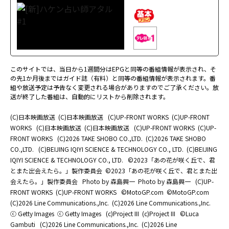
このサイトでは、当日から1週間分はEPGと同等の番組情報が表示され、そ
の先1か月後まではガイド誌（有料）と同等の番組情報が表示されます。番
組や放送予定は予告なく変更される場合がありますのでご了承ください。放
送が終了した番組は、自動的にリストから削除されます。
(C)日本映画放送
(C)日本映画放送
(C)UP-FRONT WORKS
(C)UP-FRONT
WORKS
(C)日本映画放送
(C)日本映画放送
(C)UP-FRONT WORKS
(C)UP-
FRONT WORKS
(C)2026 TAKE SHOBO CO.,LTD.
(C)2026 TAKE SHOBO
CO.,LTD.
(C)BEIJING IQIYI SCIENCE & TECHNOLOGY CO., LTD.
(C)BEIJING
IQIYI SCIENCE & TECHNOLOGY CO., LTD.
©2023「あの花が咲く丘で、君
とまた出会えたら。」製作委員会
©2023「あの花が咲く丘で、君とまた出
会えたら。」製作委員会
Photo by 森島興一
Photo by 森島興一
(C)UP-
FRONT WORKS
(C)UP-FRONT WORKS
©MotoGP.com
©MotoGP.com
(C)2026 Line Communications.,Inc.
(C)2026 Line Communications.,Inc.
ⓒ Getty Images
ⓒ Getty Images
(c)Project III
(c)Project III
©Luca
Gambuti
(C)2026 Line Communications.,Inc.
(C)2026 Line