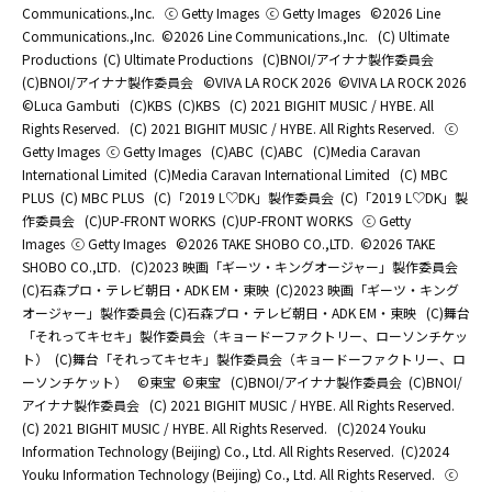
Communications.,Inc.
ⓒ Getty Images
ⓒ Getty Images
©2026 Line
Communications.,Inc.
©2026 Line Communications.,Inc.
(C) Ultimate
Productions
(C) Ultimate Productions
(C)BNOI/アイナナ製作委員会
(C)BNOI/アイナナ製作委員会
©️VIVA LA ROCK 2026
©️VIVA LA ROCK 2026
©Luca Gambuti
(C)KBS
(C)KBS
(C) 2021 BIGHIT MUSIC / HYBE. All
Rights Reserved.
(C) 2021 BIGHIT MUSIC / HYBE. All Rights Reserved.
ⓒ
Getty Images
ⓒ Getty Images
(C)ABC
(C)ABC
(C)Media Caravan
International Limited
(C)Media Caravan International Limited
(C) MBC
PLUS
(C) MBC PLUS
(C)「2019 L♡DK」製作委員会
(C)「2019 L♡DK」製
作委員会
(C)UP-FRONT WORKS
(C)UP-FRONT WORKS
ⓒ Getty
Images
ⓒ Getty Images
©2026 TAKE SHOBO CO.,LTD.
©2026 TAKE
SHOBO CO.,LTD.
(C)2023 映画「ギーツ・キングオージャー」製作委員会
(C)石森プロ・テレビ朝日・ADK EM・東映
(C)2023 映画「ギーツ・キング
オージャー」製作委員会 (C)石森プロ・テレビ朝日・ADK EM・東映
(C)舞台
「それってキセキ」製作委員会（キョードーファクトリー、ローソンチケッ
ト）
(C)舞台「それってキセキ」製作委員会（キョードーファクトリー、ロ
ーソンチケット）
©東宝
©東宝
(C)BNOI/アイナナ製作委員会
(C)BNOI/
アイナナ製作委員会
(C) 2021 BIGHIT MUSIC / HYBE. All Rights Reserved.
(C) 2021 BIGHIT MUSIC / HYBE. All Rights Reserved.
(C)2024 Youku
Information Technology (Beijing) Co., Ltd. All Rights Reserved.
(C)2024
Youku Information Technology (Beijing) Co., Ltd. All Rights Reserved.
ⓒ