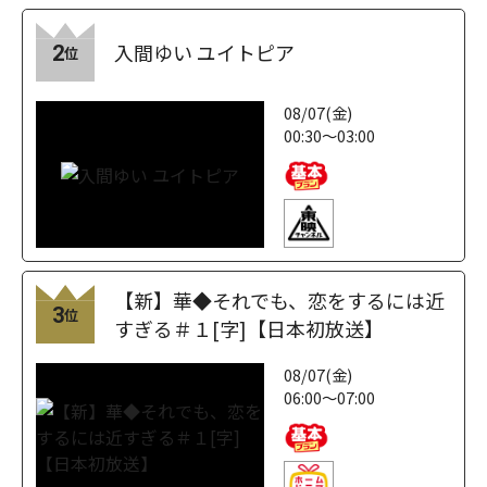
入間ゆい ユイトピア
2
位
08/07(金)
00:30～03:00
【新】華◆それでも、恋をするには近
3
位
すぎる＃１[字]【日本初放送】
08/07(金)
06:00～07:00