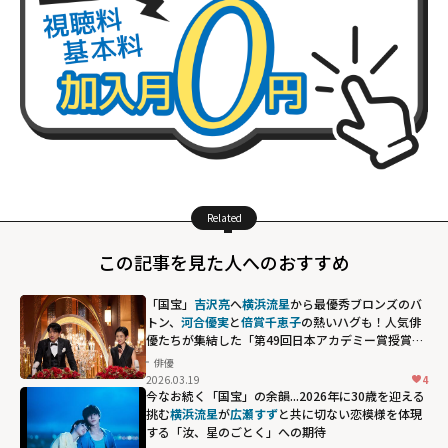
Related
この記事を見た人へのおすすめ
「国宝」
吉沢亮
へ
横浜流星
から最優秀ブロンズのバ
トン、
河合優実
と
倍賞千恵子
の熱いハグも！人気俳
優たちが集結した「第49回日本アカデミー賞授賞
式」の名場面
俳優
2026.03.19
4
今なお続く「国宝」の余韻...2026年に30歳を迎える
挑む
横浜流星
が
広瀬すず
と共に切ない恋模様を体現
する「汝、星のごとく」への期待