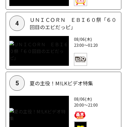
ＵＮＩＣＯＲＮ ＥＢＩ６０祭「６０
4
回目のエビだっピ」
08/06(木)
23:00～01:20
夏の主役！M!LKビデオ特集
5
08/06(木)
20:00～21:00