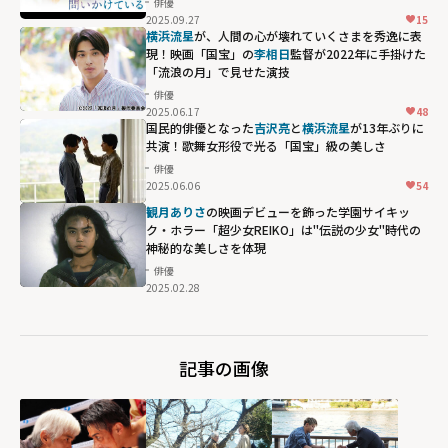
俳優
2025.09.27
15
横浜流星
が、人間の心が壊れていくさまを秀逸に表
現！映画「国宝」の
李相日
監督が2022年に手掛けた
「流浪の月」で見せた演技
俳優
2025.06.17
48
国民的俳優となった
吉沢亮
と
横浜流星
が13年ぶりに
共演！歌舞女形役で光る「国宝」級の美しさ
俳優
2025.06.06
54
観月ありさ
の映画デビューを飾った学園サイキッ
ク・ホラー「超少女REIKO」は"伝説の少女"時代の
神秘的な美しさを体現
俳優
2025.02.28
記事の画像