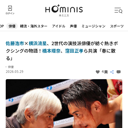
OP
俳優
韓流・海外スター
アイドル
声優
ミュージシャン
スポーツ
佐藤浩市
×
横浜流星
、2世代の演技派俳優が紡ぐ熱きボ
クシングの物語！
橋本環奈
、
窪田正孝
ら共演「春に散
る」
俳優
2026.05.29
4