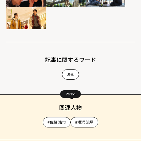
記事に関するワード
映画
Person
関連人物
#佐藤 浩市
#横浜 流星