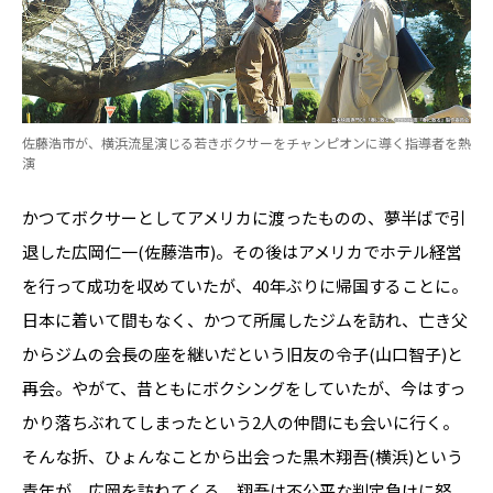
佐藤浩市が、横浜流星演じる若きボクサーをチャンピオンに導く指導者を熱
演
かつてボクサーとしてアメリカに渡ったものの、夢半ばで引
退した広岡仁一(佐藤浩市)。その後はアメリカでホテル経営
を行って成功を収めていたが、40年ぶりに帰国することに。
日本に着いて間もなく、かつて所属したジムを訪れ、亡き父
からジムの会長の座を継いだという旧友の令子(山口智子)と
再会。やがて、昔ともにボクシングをしていたが、今はすっ
かり落ちぶれてしまったという2人の仲間にも会いに行く。
そんな折、ひょんなことから出会った黒木翔吾(横浜)という
青年が、広岡を訪ねてくる。翔吾は不公平な判定負けに怒