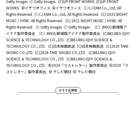
Getty Images
ⓒ Getty Images
(C)UP-FRONT WORKS
(C)UP-FRONT
WORKS
©イザワオフィス
©イザワオフィス
ⓒ CJ ENM Co., Ltd, All
Rights Reserved
ⓒ CJ ENM Co., Ltd, All Rights Reserved
(C) 2021 BIGHIT
MUSIC / HYBE. All Rights Reserved.
(C) 2021 BIGHIT MUSIC / HYBE. All
Rights Reserved.
ⓒ Getty Images
ⓒ Getty Images
（C）BNOI/劇場版ア
イナナ製作委員会
（C）BNOI/劇場版アイナナ製作委員会
(C)BEIJING IQIYI
SCIENCE & TECHNOLOGY CO., LTD.
(C)BEIJING IQIYI SCIENCE &
TECHNOLOGY CO., LTD.
(C)日本映画放送
(C)日本映画放送
(C)2026 TAKE
SHOBO CO.,LTD.
(C)2026 TAKE SHOBO CO.,LTD.
(C)BEIJING IQIYI
SCIENCE & TECHNOLOGY CO., LTD.
(C)BEIJING IQIYI SCIENCE &
TECHNOLOGY CO., LTD.
©2020「ラストレター」製作委員会
©2020「ラ
ストレター」製作委員会
© テレビ朝日
© テレビ朝日
おすすめ情報