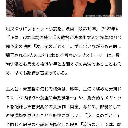
凪良ゆうによるヒット小説を、映画「余命10年」(2022年)、
「正体」(2024年)の藤井道人監督が映像化する2026年10月公
開予定の映画「汝、星のごとく」。愛し合いながらも運命に
翻弄される2人の15年にわたる切ないラブストーリーは、最
旬俳優とも言える横浜流星と広瀬すずの共演であることも含
め、早くも期待が高まっている。
主人公・青埜櫂を演じる横浜は、昨年、主演を務めた大河ド
ラマ「べらぼう〜蔦重栄華乃夢噺〜」や、驚異的なメガヒッ
トを記録した吉沢亮との共演作「国宝」などで、俳優として
の快進撃を見せたことも記憶に新しい。「汝、星のごとく」
と同じく凪良の小説を映像化した映画「流浪の月」では、助