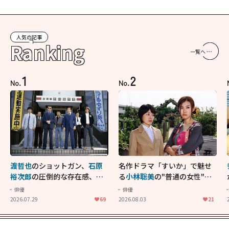
人気の記事
Ranking
一覧へ
1
2
No.
No.
渡哲也
のショットガン、
石原
名作ドラマ「すいか」で魅せ
裕次郎
の圧倒的な存在感、
舘
る
小林聡美
の"普通の女性"が
ひろし
のバイクアクショ
大人に刺さる...映画「かもめ
俳優
俳優
ン！"大門軍団"のカッコよさ
食堂」にも通じる静かな芝居
2026.07.29
69
2026.08.03
21
が詰まった「西部警察 PART-
II」