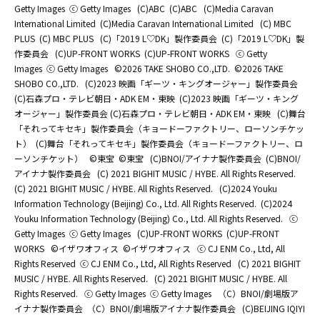
Getty Images
ⓒ Getty Images
(C)ABC
(C)ABC
(C)Media Caravan
International Limited
(C)Media Caravan International Limited
(C) MBC
PLUS
(C) MBC PLUS
(C)「2019 L♡DK」製作委員会
(C)「2019 L♡DK」製
作委員会
(C)UP-FRONT WORKS
(C)UP-FRONT WORKS
ⓒ Getty
Images
ⓒ Getty Images
©2026 TAKE SHOBO CO.,LTD.
©2026 TAKE
SHOBO CO.,LTD.
(C)2023 映画「ギーツ・キングオージャー」製作委員会
(C)石森プロ・テレビ朝日・ADK EM・東映
(C)2023 映画「ギーツ・キング
オージャー」製作委員会 (C)石森プロ・テレビ朝日・ADK EM・東映
(C)舞台
「それってキセキ」製作委員会（キョードーファクトリー、ローソンチケッ
ト）
(C)舞台「それってキセキ」製作委員会（キョードーファクトリー、ロ
ーソンチケット）
©東宝
©東宝
(C)BNOI/アイナナ製作委員会
(C)BNOI/
アイナナ製作委員会
(C) 2021 BIGHIT MUSIC / HYBE. All Rights Reserved.
(C) 2021 BIGHIT MUSIC / HYBE. All Rights Reserved.
(C)2024 Youku
Information Technology (Beijing) Co., Ltd. All Rights Reserved.
(C)2024
Youku Information Technology (Beijing) Co., Ltd. All Rights Reserved.
ⓒ
Getty Images
ⓒ Getty Images
(C)UP-FRONT WORKS
(C)UP-FRONT
WORKS
©イザワオフィス
©イザワオフィス
ⓒ CJ ENM Co., Ltd, All
Rights Reserved
ⓒ CJ ENM Co., Ltd, All Rights Reserved
(C) 2021 BIGHIT
MUSIC / HYBE. All Rights Reserved.
(C) 2021 BIGHIT MUSIC / HYBE. All
Rights Reserved.
ⓒ Getty Images
ⓒ Getty Images
（C）BNOI/劇場版ア
イナナ製作委員会
（C）BNOI/劇場版アイナナ製作委員会
(C)BEIJING IQIYI