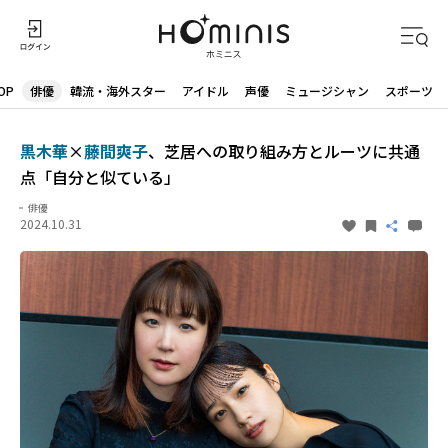
OP
俳優
韓流・海外スター
アイドル
声優
ミュージシャン
スポーツ
黒木華
×
藤間爽子​​
、芝居への取り組み方とルーツに共通
点「自分と似ている」
俳優
2024.10.31