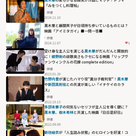
「みをつくし料理帖」
俳優
2024.11.10
黒木華と藤間爽子が日頃持ち歩いているものとは？
映画「アイミタガイ」■一問一答■
俳優
2024.11.07
1
受け身な主人公を演じる
黒木華
がだんだんと開放的
に！
綾野剛
の胡散臭さもクセになる映画「リップヴ
ァンウィンクルの花嫁 complete edition」
俳優
2023.01.29
竹野内豊
が演じたハマり役"異分子裁判官"！
黒木華
や
新田真剣佑
との共演が楽しい「イチケイのカラ
ス」
俳優
2022.10.15
黒木華や
新田真
多部未華子
の何気ないセリフが主人公を導く鍵に？
剣佑
との共演が
黒木華
、
樹木希林
と共演した映画『日日是好日』
楽しい「イチケ
俳優
2022.09.09
イのカラス」"
新垣結衣
が「人生詰み状態」のヒロインを好演！コ
width="304"