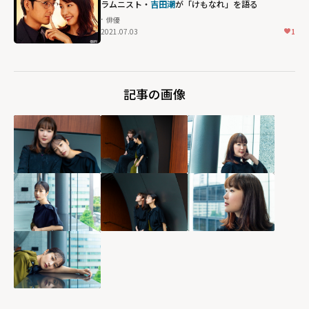
ラムニスト・
吉田潮
が「けもなれ」を語る
height="203"
俳優
loading="lazy"
2021.07.03
1
fetchpriority="h
igh">
記事の画像