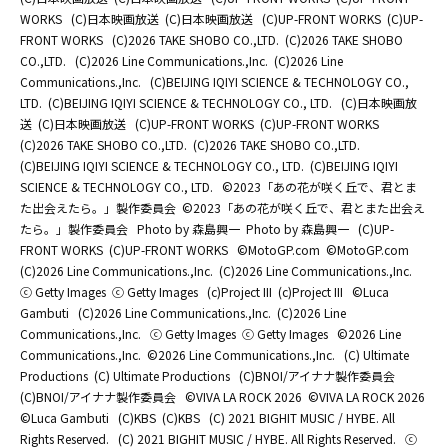
WORKS
(C)日本映画放送
(C)日本映画放送
(C)UP-FRONT WORKS
(C)UP-
FRONT WORKS
(C)2026 TAKE SHOBO CO.,LTD.
(C)2026 TAKE SHOBO
CO.,LTD.
(C)2026 Line Communications.,Inc.
(C)2026 Line
Communications.,Inc.
(C)BEIJING IQIYI SCIENCE & TECHNOLOGY CO.,
LTD.
(C)BEIJING IQIYI SCIENCE & TECHNOLOGY CO., LTD.
(C)日本映画放
送
(C)日本映画放送
(C)UP-FRONT WORKS
(C)UP-FRONT WORKS
(C)2026 TAKE SHOBO CO.,LTD.
(C)2026 TAKE SHOBO CO.,LTD.
(C)BEIJING IQIYI SCIENCE & TECHNOLOGY CO., LTD.
(C)BEIJING IQIYI
SCIENCE & TECHNOLOGY CO., LTD.
©2023「あの花が咲く丘で、君とま
た出会えたら。」製作委員会
©2023「あの花が咲く丘で、君とまた出会え
たら。」製作委員会
Photo by 森島興一
Photo by 森島興一
(C)UP-
FRONT WORKS
(C)UP-FRONT WORKS
©MotoGP.com
©MotoGP.com
(C)2026 Line Communications.,Inc.
(C)2026 Line Communications.,Inc.
ⓒ Getty Images
ⓒ Getty Images
(c)Project III
(c)Project III
©Luca
Gambuti
(C)2026 Line Communications.,Inc.
(C)2026 Line
Communications.,Inc.
ⓒ Getty Images
ⓒ Getty Images
©2026 Line
Communications.,Inc.
©2026 Line Communications.,Inc.
(C) Ultimate
Productions
(C) Ultimate Productions
(C)BNOI/アイナナ製作委員会
(C)BNOI/アイナナ製作委員会
©️VIVA LA ROCK 2026
©️VIVA LA ROCK 2026
©Luca Gambuti
(C)KBS
(C)KBS
(C) 2021 BIGHIT MUSIC / HYBE. All
Rights Reserved.
(C) 2021 BIGHIT MUSIC / HYBE. All Rights Reserved.
ⓒ