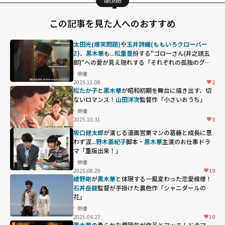
Related
この記事を見た人へのおすすめ
太田光(爆笑問題)
や
玉井詩織(ももいろクローバー
Z)
、
黒木華
も...
松重豊
扮する"ゴローさん(井之頭五
郎)"への愛が見え隠れする「それぞれの孤独のグル
メ」
俳優
2025.11.08
2
松たか子
と
黒木華
が昭和初期を舞台に描き出す、切
ないロマンス！
山田洋次
監督作「小さいおうち」
俳優
2025.10.31
3
坂口健太郎
が演じる漫画営業マンの葛藤と成長に思
わず涙...
野木亜紀子
脚本・
黒木華
主演のお仕事ドラ
マ「重版出来！」
俳優
2025.08.29
19
綾野剛
が
黒木華
と体現する一風変わった恋愛模様！
石井岳龍
監督が手掛けた異色作「シャニダールの
花」
俳優
2025.06.27
10
黒木華
の柔らかな雰囲気が作品とマッチ！ドラマ