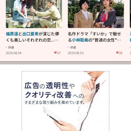
福原遥
と
出口夏希
が演じた儚
名作ドラマ「すいか」で魅せ
くも美しいそれぞれの恋...生
る
小林聡美
の"普通の女性"が
きることの尊さを教えてくれ
大人に刺さる...映画「かもめ
俳優
俳優
た映画「あの花が咲く丘で、
食堂」にも通じる静かな芝居
2026.08.04
17
2026.08.03
21
君とまた出会えたら。」