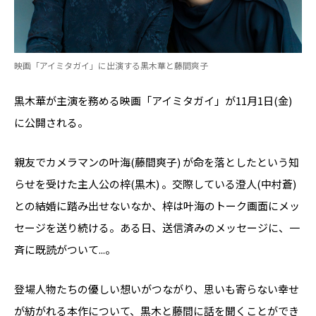
映画「アイミタガイ」に出演する黒木華と藤間爽子
黒木華が主演を務める映画「アイミタガイ」が11月1日(金) ​​
に公開される。
親友でカメラマンの叶海(藤間爽子) ​​が命を落としたという知
らせを受けた主人公の梓(黒木) ​​。交際している澄人(​​中村蒼) ​​​​
との結婚に踏み出せないなか、梓は叶海のトーク画面にメッ
セージを送り続ける。ある日、送信済みのメッセージに、一
斉に既読がついて...。
登場人物たちの優しい想いがつながり、思いも寄らない幸せ
が紡がれる本作について、黒木と藤間に話を聞くことができ