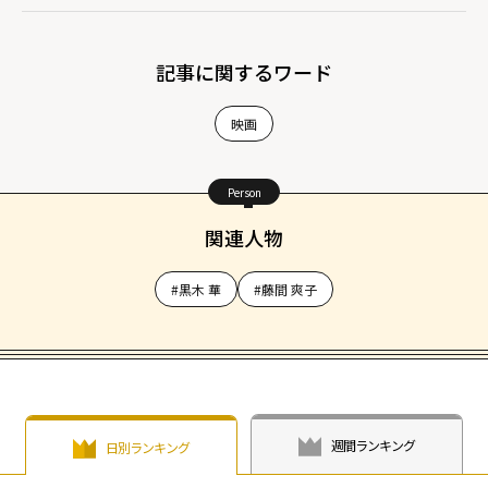
記事に関するワード
映画
Person
関連人物
#黒木 華
#藤間 爽子
週間ランキング
日別ランキング