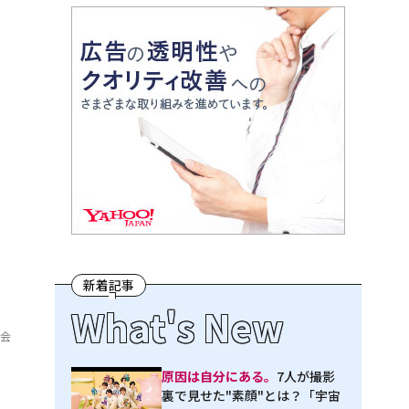
新着記事
What's New
員会
原因は自分にある。
7人が撮影
裏で見せた"素顔"とは？「宇宙