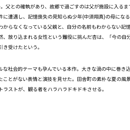
子。父との確執があり、故郷で過ごすのは父が施設に入るま
件に遭遇し、記憶喪失の見知らぬ少年(中須翔真)の母になる
わからなくなっている父親と、自分の名前もわからない記
然、放り込まれる女性という難役に挑んだ杏は、「今の自
引き受けたという。
ルな社会的テーマも孕んでいる本作。大きな渦の中に巻き
たことがない表情と演技を見せた。田舎町の素朴な夏の風
トラストが、観る者をハラハラドキドキさせる。