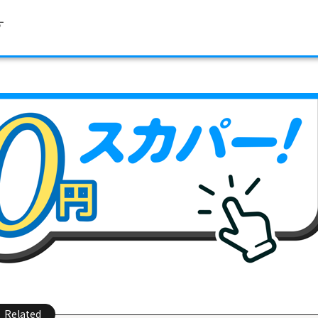
す
Related