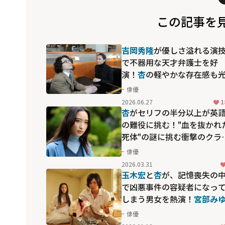
この記事を
吉岡秀隆
が優しさ溢れる演
で不器用な天才弁護士を好
演！
杏
の軽やかな存在感も
る「猫弁と透明人間」
俳優
2026.06.27
1
杏
がセリフの半分以上が英
の難役に挑む！"血を抜かれ
死体"の謎に挑む衝撃のクラ
ムサスペンス「連続ドラマ
俳優
Ｗ ＢＬＯＯＤ＆ＳＷＥＡ
2026.03.31
Ｔ」
玉木宏
と
杏
が、記憶喪失の
で凶悪事件の容疑者になっ
しまう男女を熱演！
宮部み
き
原作「レベル7」
俳優