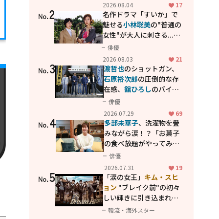
花が咲く丘で、君とまた出
2026.08.04
17
2
会えたら。」
名作ドラマ「すいか」で
No.
魅せる
小林聡美
の"普通の
女性"が大人に刺さる...映
画「かもめ食堂」にも通
俳優
じる静かな芝居
2026.08.03
21
3
渡哲也
のショットガン、
No.
石原裕次郎
の圧倒的な存
在感、
舘ひろし
のバイク
アクション！"大門軍
俳優
団"のカッコよさが詰まっ
2026.07.29
69
4
た「西部警察 PART-II」
多部未華子
、洗濯物を畳
No.
みながら涙！？「お菓子
の食べ放題がやってみた
い」ハンディファン4台の
俳優
暑さ対策も明かす
2026.07.31
19
5
「涙の女王」
キム・スヒ
No.
ョン
"ブレイク前"の初々
しい輝きに引き込まれ
る...
2PM テギョン
ら豪華
韓流・海外スター
共演の青春名作「ドリー