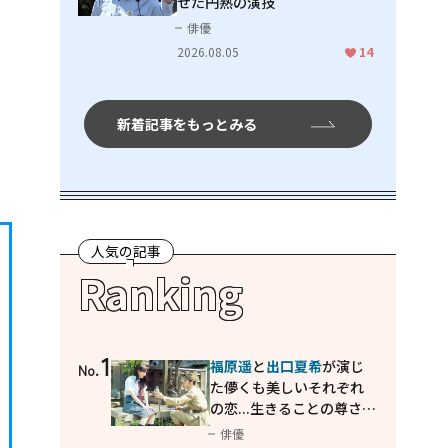
せた円熟の演技
俳優
2026.08.05
14
新着記事をもっとみる
人気の記事
Ranking
1
福原遥
と
出口夏希
が演じ
No.
た儚くも美しいそれぞれ
の恋...生きることの尊さを
教えてくれた映画「あの
俳優