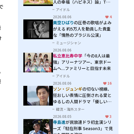
人の幸福（ハピネス）論」THE
で
MAKING
アイドル
2026.08.06
4
美空ひばり
の圧巻の歌唱がよみ
憶
がえる 約5万人を動員した貴重
な「情熱のブラジル公演」
分
ミュージシャン
2026.08.06
私立恵比寿中学
「今の8人は最
強」アリーナツアー、東京ドー
ムへ...ファミリーと目指す未来
込
アイドル
景
2026.08.06
16
ソン・ジュンギ
の切ない視線、
狂おしい表情に圧倒される――愛と
ゆるしの人間ドラマ「優しい
男」
韓流・海外スター
2026.08.05
3
寺島進
が民放連ドラ初主演シリ
ーズ「駐在刑事 Season3」で見