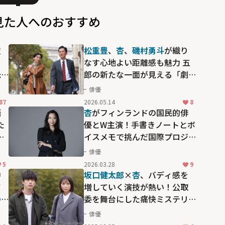
見た人へのおすすめ
技
松重豊
、
杏
、
磯村勇斗
が織り
なす心地よい距離感も魅力 五
光
郎の新たな一面が見える「劇
映画 孤独のグルメ」
俳優
87
2026.05.14
8
語
杏
がフィンランドの国民的俳
た
優とW主演！手書きノートとボ
イ
イスメモで挑んだ国際プロジ
ェクトの舞台裏「フィンラン
俳優
ド語、英語、日本語が飛び交
5
2026.03.28
9
う現場でした」
中
坂口健太郎
×
杏
、バディ感を
て
増していく演技が熱い！公取
ゆ
委を舞台にした痛快ミステリ
ー「競争の番人」
俳優