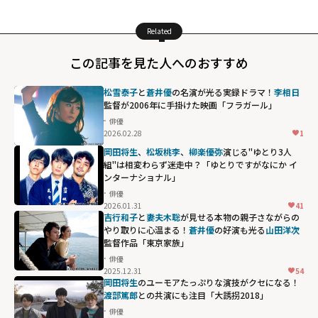
Related
この記事を見た人へのおすすめ
松雪泰子
と
蒼井優
の名演が光る実録ドラマ！
李相日
監督が2006年に手掛けた映画「フラガール」
俳優
2026.02.28
1
岡田将生
、
松坂桃李
、
柳楽優弥
演じる"ゆとり3人
組"は相変わらず迷走中？「ゆとりですがなにか イ
ンターナショナル」
俳優
2026.01.31
41
吉行和子
と
妻夫木聡
が見せる本物の親子さながらの
やり取りに心温まる！
蒼井優
の好演も光る
山田洋次
監督作品「東京家族」
俳優
2025.12.31
54
岡田将生
のユーモアたっぷりな演技がクセになる！
渡部篤郎
との共演にも注目「大誘拐2018」
俳優