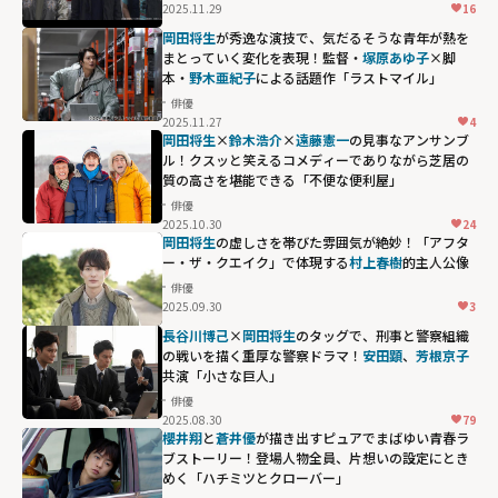
2025.11.29
16
岡田将生
が秀逸な演技で、気だるそうな青年が熱を
まとっていく変化を表現！監督・
塚原あゆ子
×脚
本・
野木亜紀子
による話題作「ラストマイル」
俳優
2025.11.27
4
岡田将生
×
鈴木浩介
×
遠藤憲一
の見事なアンサンブ
ル！クスッと笑えるコメディーでありながら芝居の
質の高さを堪能できる「不便な便利屋」
俳優
2025.10.30
24
岡田将生
の虚しさを帯びた雰囲気が絶妙！「アフタ
ー・ザ・クエイク」で体現する
村上春樹
的主人公像
俳優
2025.09.30
3
長谷川博己
×
岡田将生
のタッグで、刑事と警察組織
の戦いを描く重厚な警察ドラマ！
安田顕
、
芳根京子
共演「小さな巨人」
俳優
2025.08.30
79
櫻井翔
と
蒼井優
が描き出すピュアでまばゆい青春ラ
ブストーリー！登場人物全員、片想いの設定にとき
めく「ハチミツとクローバー」