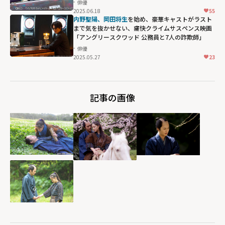
俳優
2025.06.18
55
内野聖陽、岡田将生
を始め、豪華キャストがラスト
まで気を抜かせない、痛快クライムサスペンス映画
「アングリースクワッド 公務員と7人の詐欺師」
俳優
2025.05.27
23
記事の画像