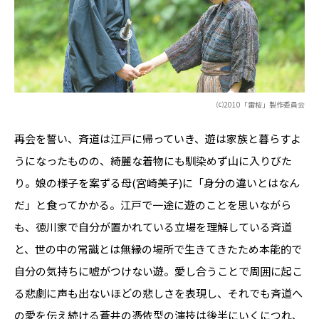
⒞2010「雷桜」製作委員会
再会を誓い、斉道は江戸に帰っていき、遊は家族と暮らすよ
うになったものの、綺麗な着物にも馴染めず山に入りびた
り。娘の様子を案ずる母(宮崎美子)に「身分の違いとはなん
だ」と食ってかかる。江戸で一途に遊のことを思いながら
も、徳川家で自分が置かれている立場を理解している斉道
と、世の中の常識とは無縁の場所で生きてきたため本能的で
自分の気持ちに嘘がつけない遊。愛し合うことで周囲に起こ
る悲劇に声も出ないほどの悲しさを表現し、それでも斉道へ
の愛を伝え続ける蒼井の憑依型の演技は後半にいくにつれ、