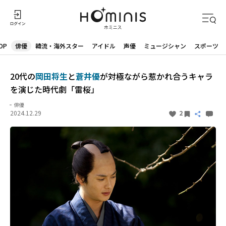
OP
俳優
韓流・海外スター
アイドル
声優
ミュージシャン
スポーツ
20代の
岡田将生
と
蒼井優
が対極ながら惹かれ合うキャラ
を演じた時代劇「雷桜」
俳優
2024.12.29
2