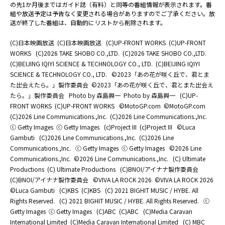
の先1か月後まではガイド誌（有料）と同等の番組情報が表示されます。番
組や放送予定は予告なく変更される場合がありますのでご了承ください。放
送が終了した番組は、自動的にリストから削除されます。
(C)日本映画放送
(C)日本映画放送
(C)UP-FRONT WORKS
(C)UP-FRONT
WORKS
(C)2026 TAKE SHOBO CO.,LTD.
(C)2026 TAKE SHOBO CO.,LTD.
(C)BEIJING IQIYI SCIENCE & TECHNOLOGY CO., LTD.
(C)BEIJING IQIYI
SCIENCE & TECHNOLOGY CO., LTD.
©2023「あの花が咲く丘で、君とま
た出会えたら。」製作委員会
©2023「あの花が咲く丘で、君とまた出会え
たら。」製作委員会
Photo by 森島興一
Photo by 森島興一
(C)UP-
FRONT WORKS
(C)UP-FRONT WORKS
©MotoGP.com
©MotoGP.com
(C)2026 Line Communications.,Inc.
(C)2026 Line Communications.,Inc.
ⓒ Getty Images
ⓒ Getty Images
(c)Project III
(c)Project III
©Luca
Gambuti
(C)2026 Line Communications.,Inc.
(C)2026 Line
Communications.,Inc.
ⓒ Getty Images
ⓒ Getty Images
©2026 Line
Communications.,Inc.
©2026 Line Communications.,Inc.
(C) Ultimate
Productions
(C) Ultimate Productions
(C)BNOI/アイナナ製作委員会
(C)BNOI/アイナナ製作委員会
©️VIVA LA ROCK 2026
©️VIVA LA ROCK 2026
©Luca Gambuti
(C)KBS
(C)KBS
(C) 2021 BIGHIT MUSIC / HYBE. All
Rights Reserved.
(C) 2021 BIGHIT MUSIC / HYBE. All Rights Reserved.
ⓒ
Getty Images
ⓒ Getty Images
(C)ABC
(C)ABC
(C)Media Caravan
International Limited
(C)Media Caravan International Limited
(C) MBC