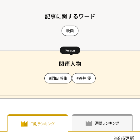
記事に関するワード
映画
Person
関連人物
#岡田 将生
#蒼井 優
週間ランキング
日別ランキング
※
8/6
更新