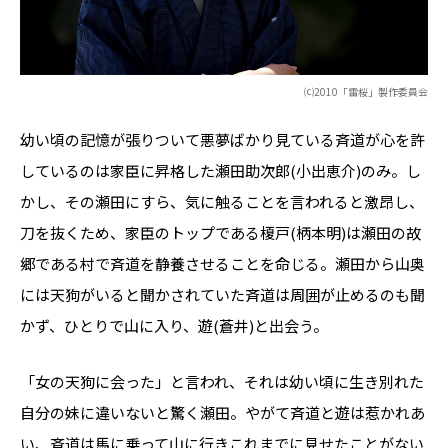
⒞2010「雷桜」製作委員会
幼い頃の記憶が張りついて悪夢ばかり見ている斉道が心を許
しているのは家臣に昇格した瀬田助次郎(小出恵介)のみ。し
かし、その瀬田にすら、気に触ることを言われると激昂し、
刀を抜くため、家臣のトップである榎戸(柄本明)は瀬田の故
郷である村で斉道を静養させることを命じる。瀬田から山奥
には天狗がいると聞かされていた斉道は周囲が止めるのも聞
かず、ひとりで山に入り、遊(蒼井)と出会う。
「女の天狗に会った」と言われ、それは幼い頃に生き別れた
自分の妹に違いないと驚く瀬田。やがて斉道と遊は惹かれあ
い、斉道は馬に乗って山に行きこれまでに見せたことがない