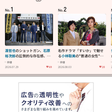
1
2
No.
No.
渡哲也
のショットガン、
石原
名作ドラマ「すいか」で魅せ
裕次郎
の圧倒的な存在感、
舘
る
小林聡美
の"普通の女性"が
ひろし
のバイクアクショ
大人に刺さる...映画「かもめ
俳優
俳優
ン！"大門軍団"のカッコよさ
食堂」にも通じる静かな芝居
2026.07.29
69
2026.08.03
20
が詰まった「西部警察 PART-
II」