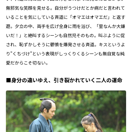
無邪気な笑顔を見せる。自分がうつけだとか病だと言われて
いることを気にしている斉道に「オマエはオマエだ」と返す
遊。夕立の中、両手を広げ全身に雨を浴び、「里なんか大嫌
いだ！」と絶叫するシーンも自然児そのもの。叫ぶように促
され、恥ずかしそうに鬱憤を爆発させる斉道。キスというよ
り"くちづけ"という表現がしっくりくるシーンも無自覚な純
愛だからこそ切ない。
■身分の違いゆえ、引き裂かれていく二人の運命