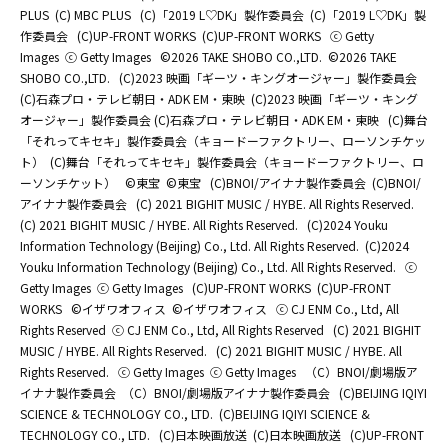
PLUS
(C) MBC PLUS
(C)「2019 L♡DK」製作委員会
(C)「2019 L♡DK」製
作委員会
(C)UP-FRONT WORKS
(C)UP-FRONT WORKS
ⓒ Getty
Images
ⓒ Getty Images
©2026 TAKE SHOBO CO.,LTD.
©2026 TAKE
SHOBO CO.,LTD.
(C)2023 映画「ギーツ・キングオージャー」製作委員会
(C)石森プロ・テレビ朝日・ADK EM・東映
(C)2023 映画「ギーツ・キング
オージャー」製作委員会 (C)石森プロ・テレビ朝日・ADK EM・東映
(C)舞台
「それってキセキ」製作委員会（キョードーファクトリー、ローソンチケッ
ト）
(C)舞台「それってキセキ」製作委員会（キョードーファクトリー、ロ
ーソンチケット）
©東宝
©東宝
(C)BNOI/アイナナ製作委員会
(C)BNOI/
アイナナ製作委員会
(C) 2021 BIGHIT MUSIC / HYBE. All Rights Reserved.
(C) 2021 BIGHIT MUSIC / HYBE. All Rights Reserved.
(C)2024 Youku
Information Technology (Beijing) Co., Ltd. All Rights Reserved.
(C)2024
Youku Information Technology (Beijing) Co., Ltd. All Rights Reserved.
ⓒ
Getty Images
ⓒ Getty Images
(C)UP-FRONT WORKS
(C)UP-FRONT
WORKS
©イザワオフィス
©イザワオフィス
ⓒ CJ ENM Co., Ltd, All
Rights Reserved
ⓒ CJ ENM Co., Ltd, All Rights Reserved
(C) 2021 BIGHIT
MUSIC / HYBE. All Rights Reserved.
(C) 2021 BIGHIT MUSIC / HYBE. All
Rights Reserved.
ⓒ Getty Images
ⓒ Getty Images
（C）BNOI/劇場版ア
イナナ製作委員会
（C）BNOI/劇場版アイナナ製作委員会
(C)BEIJING IQIYI
SCIENCE & TECHNOLOGY CO., LTD.
(C)BEIJING IQIYI SCIENCE &
TECHNOLOGY CO., LTD.
(C)日本映画放送
(C)日本映画放送
(C)UP-FRONT