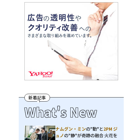
新着記事
What's New
ナムグン・ミン
の"動"と
2PM ジ
ュノ
の"静"が奇跡の融合 火花を