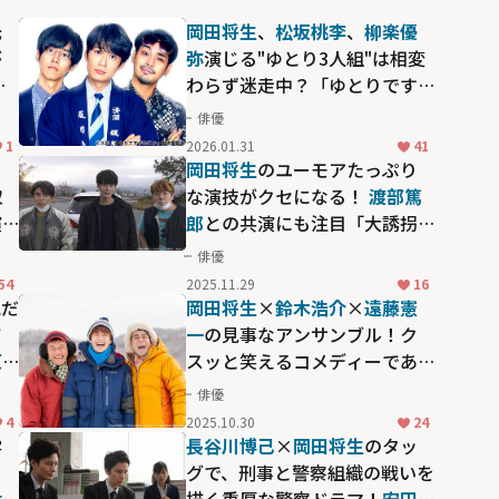
光
岡田将生
、
松坂桃李
、
柳楽優
が
弥
演じる"ゆとり3人組"は相変
ラ
わらず迷走中？「ゆとりです
がなにか インターナショナ
俳優
ル」
1
2026.01.31
41
る
岡田将生
のユーモアたっぷり
取
な演技がクセになる！
渡部篤
演
郎
との共演にも注目「大誘拐
東
2018」
俳優
54
2025.11.29
16
気だ
岡田将生
×
鈴木浩介
×
遠藤憲
て
一
の見事なアンサンブル！ク
原
スッと笑えるコメディーであ
に
りながら芝居の質の高さを堪
俳優
」
能できる「不便な便利屋」
4
2025.10.30
24
雰
長谷川博己
×
岡田将生
のタッ
グで、刑事と警察組織の戦いを