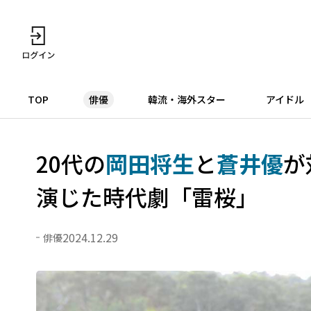
TOP
俳優
韓流・海外スター
アイドル
20代の
岡田将生
と
蒼井優
が
演じた時代劇「雷桜」
2024.12.29
俳優