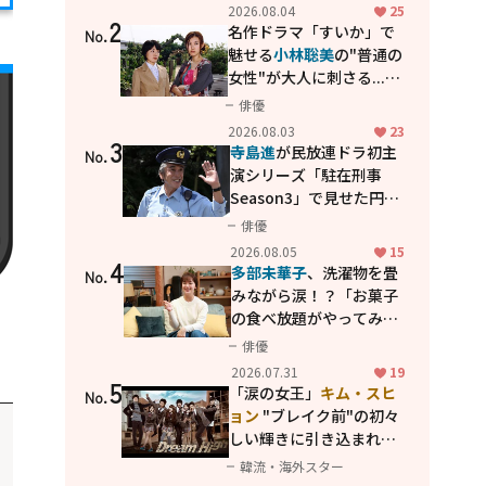
花が咲く丘で、君とまた出
2026.08.04
25
2
会えたら。」
名作ドラマ「すいか」で
No.
魅せる
小林聡美
の"普通の
女性"が大人に刺さる...映
画「かもめ食堂」にも通
俳優
じる静かな芝居
2026.08.03
23
3
寺島進
が民放連ドラ初主
No.
演シリーズ「駐在刑事
Season3」で見せた円熟
の演技
俳優
2026.08.05
15
4
多部未華子
、洗濯物を畳
No.
みながら涙！？「お菓子
の食べ放題がやってみた
い」ハンディファン4台の
俳優
暑さ対策も明かす
2026.07.31
19
5
「涙の女王」
キム・スヒ
No.
ョン
"ブレイク前"の初々
しい輝きに引き込まれ
る...
2PM テギョン
ら豪華
韓流・海外スター
共演の青春名作「ドリー