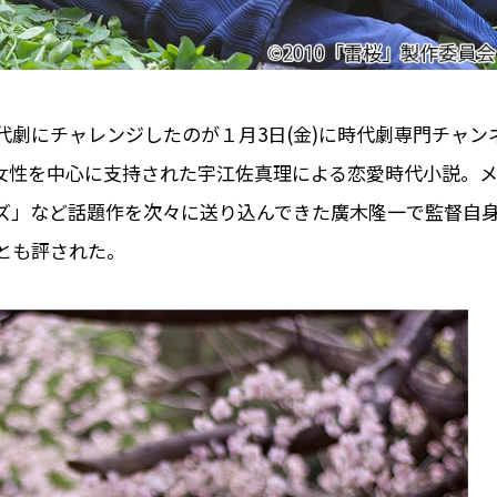
代劇にチャレンジしたのが１月3日(金)に時代劇専門チャン
時、女性を中心に支持された宇江佐真理による恋愛時代小説。
ズ」など話題作を次々に送り込んできた廣木隆一で監督自
とも評された。