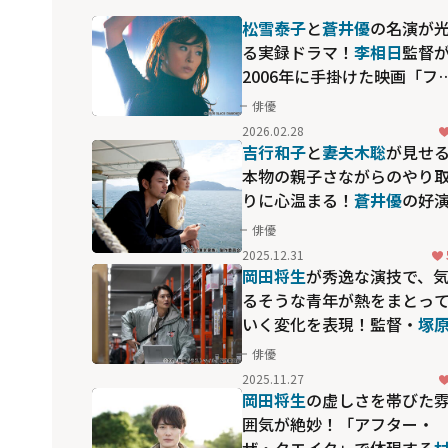
松雪泰子
と
蒼井優
の名演が
る実録ドラマ！
李相日
監督
2006年に手掛けた映画「フ
ガール」
俳優
2026.02.28
吉行和子
と
妻夫木聡
が見せ
本物の親子さながらのやり
りに心温まる！
蒼井優
の好
も光る
山田洋次
監督作品「
俳優
京家族」
2025.12.31
岡田将生
が秀逸な演技で、
るそうな青年が熱をまとっ
いく変化を表現！監督・
塚
あゆ子
×脚本・
野木亜紀子
俳優
よる話題作「ラストマイル
2025.11.27
岡田将生
の虚しさを帯びた
囲気が絶妙！「アフター・