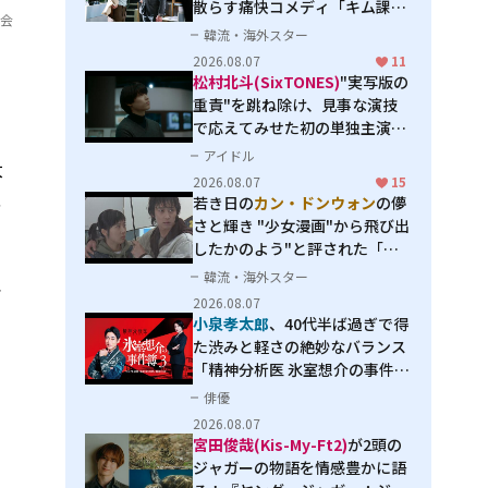
散らす痛快コメディ「キム課長
員会
とソ理事～Bravo! Your Life
韓流・海外スター
～」
2026.08.07
11
松村北斗(SixTONES)
"実写版の
。
重責"を跳ね除け、見事な演技
で応えてみせた初の単独主演映
画「秒速5センチメートル」
アイドル
大
2026.08.07
15
若き日の
カン・ドンウォン
の儚
き
さと輝き "少女漫画"から飛び出
っ
したかのよう"と評された「オ
オカミの誘惑」
韓流・海外スター
、
2026.08.07
小泉孝太郎
、40代半ば過ぎで得
た渋みと軽さの絶妙なバランス
「精神分析医 氷室想介の事件簿
３」で見せる進化
俳優
2026.08.07
宮田俊哉(Kis-My-Ft2)
が2頭の
ジャガーの物語を情感豊かに語