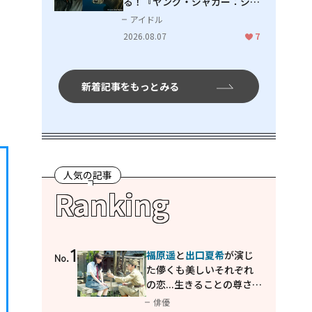
る！『ヤング・ジャガー：ジャ
ングル王への道』『ジャガーと
アイドル
ウミガメの物語：熱帯林の守護
2026.08.07
7
神』で見せるナレーションの妙
新着記事をもっとみる
人気の記事
Ranking
1
福原遥
と
出口夏希
が演じ
No.
た儚くも美しいそれぞれ
の恋...生きることの尊さを
教えてくれた映画「あの
俳優