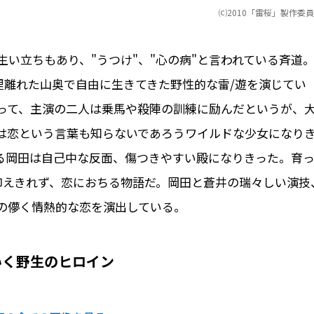
⒞2010「雷桜」製作委
い立ちもあり、"うつけ"、"心の病"と言われている斉道
里離れた山奥で自由に生きてきた野性的な雷/遊を演じてい
って、主演の二人は乗馬や殺陣の訓練に励んだというが、
は恋という言葉も知らないであろうワイルドな少女になり
る岡田は自己中な反面、傷つきやすい殿になりきった。育
抑えきれず、恋におちる物語だ。岡田と蒼井の瑞々しい演技
の儚く情熱的な恋を演出している。
いく野生のヒロイン