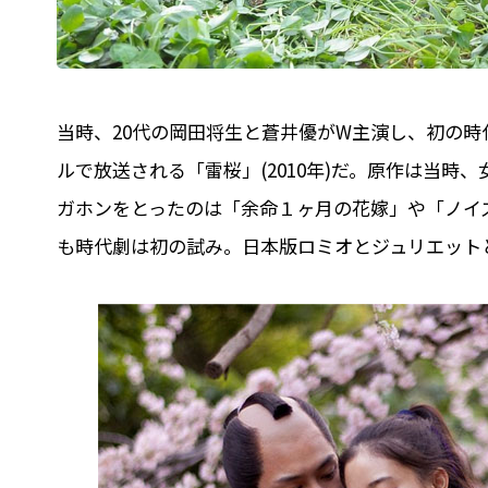
当時、20代の岡田将生と蒼井優がW主演し、初の時
ルで放送される「雷桜」(2010年)だ。原作は当
ガホンをとったのは「余命１ヶ月の花嫁」や「ノイ
も時代劇は初の試み。日本版ロミオとジュリエット