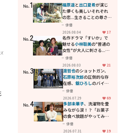
1
福原遥
と
出口夏希
が演じ
No.
た儚くも美しいそれぞれ
の恋...生きることの尊さを
教えてくれた映画「あの
俳優
花が咲く丘で、君とまた出
2026.08.04
17
2
会えたら。」
名作ドラマ「すいか」で
No.
魅せる
小林聡美
の"普通の
女性"が大人に刺さる...映
ーズ
画「かもめ食堂」にも通
俳優
じる静かな芝居
2026.08.03
21
3
渡哲也
のショットガン、
No.
石原裕次郎
の圧倒的な存
在感、
舘ひろし
のバイク
アクション！"大門軍
俳優
花
団"のカッコよさが詰まっ
2026.07.29
69
4
た「西部警察 PART-II」
多部未華子
、洗濯物を畳
No.
みながら涙！？「お菓子
の食べ放題がやってみた
い」ハンディファン4台の
俳優
暑さ対策も明かす
2026.07.31
19