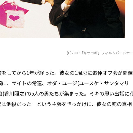
(C)2007「キサラギ」フィルムパートナ
殺をしてから1年が経った。彼女の1周忌に追悼オフ会が開催
頭に、サイトの常連、オダ・ユージ(ユースケ・サンタマリ
ご娘(香川照之)の5人の男たちが集まった。ミキの思い出話に
死は他殺だった」という主張をきっかけに、彼女の死の真相