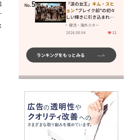
5
送
「涙の女王」
キム・スヒ
No.
ョン
"ブレイク前"の初々
す
しい輝きに引き込まれ
る...
2PM テギョン
ら豪華
ス
韓流・海外スター
共演の青春名作「ドリー
2026.08.04
11
ムハイ」
ランキングをもっとみる