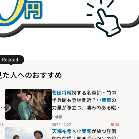
Related
見た人へのおすすめ
と
菅田将暉
扮する名軍師・竹中
の
半兵衛も登場間近？
小栗旬
の
ぶ
力量が際立つ、凄みのある織田
イ
信長像にも反響が集まった
俳優
「豊臣兄弟！」の見せ場
3
2026.02.22
15
天海祐希
×
小栗旬
が放つ圧倒
ぎ
的存在感！向き合うだけで絵