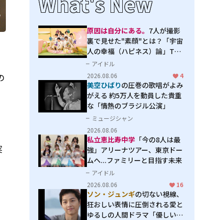
What's New
原因は自分にある。
7人が撮影
裏で見せた"素顔"とは？「宇宙
人の幸福（ハピネス）論」THE
MAKING
アイドル
の
2026.08.06
4
美空ひばり
の圧巻の歌唱がよみ
がえる 約5万人を動員した貴重
な「情熱のブラジル公演」
ミュージシャン
2026.08.06
私立恵比寿中学
「今の8人は最
実
強」アリーナツアー、東京ドー
ムへ...ファミリーと目指す未来
品
アイドル
2026.08.06
16
ソン・ジュンギ
の切ない視線、
狂おしい表情に圧倒される――愛と
ゆるしの人間ドラマ「優しい