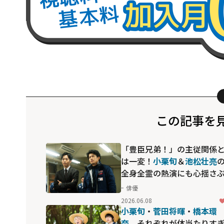
この記事を
「豊臣兄弟！」の主従関係
は一変！
小栗旬
＆
池松壮亮
全身全霊の熱演にも心揺さ
られる感動作「フロントラ
俳優
ン」
2026.06.08
小栗旬
・
菅田将暉
・
橋本環
奈
、それぞれが体当たりす