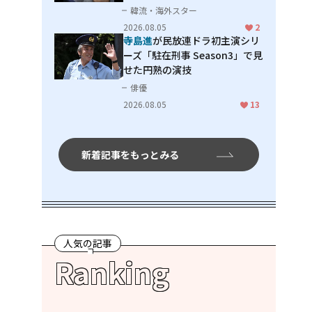
男」
韓流・海外スター
2026.08.05
2
寺島進
が民放連ドラ初主演シリ
ーズ「駐在刑事 Season3」で見
せた円熟の演技
俳優
2026.08.05
13
新着記事をもっとみる
人気の記事
Ranking