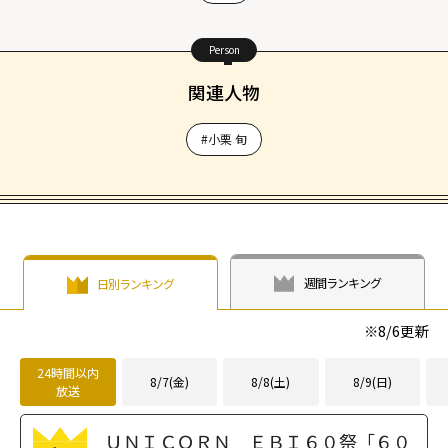
Person
関連人物
#小栗 旬
週間ランキング
日別ランキング
※
8/6
更新
24時間以内
8/7(金)
8/8(土)
8/9(日)
放送
ＵＮＩＣＯＲＮ ＥＢＩ６０祭「６０