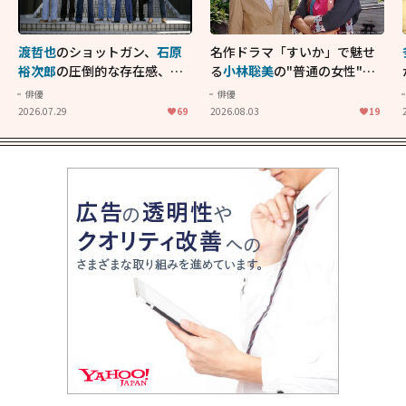
渡哲也
のショットガン、
石原
名作ドラマ「すいか」で魅せ
裕次郎
の圧倒的な存在感、
舘
る
小林聡美
の"普通の女性"が
ひろし
のバイクアクショ
大人に刺さる...映画「かもめ
俳優
俳優
ン！"大門軍団"のカッコよさ
食堂」にも通じる静かな芝居
2026.07.29
69
2026.08.03
19
が詰まった「西部警察 PART-
II」