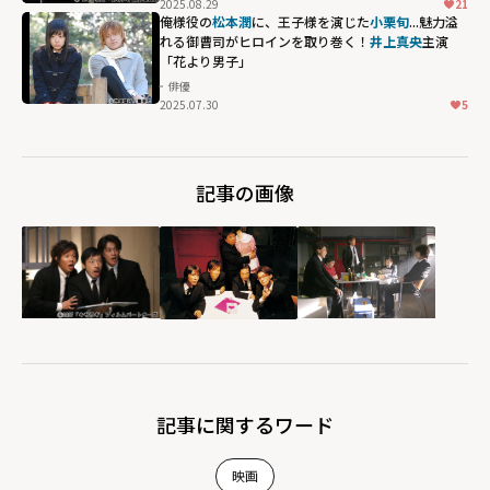
2025.08.29
21
俺様役の
松本潤
に、王子様を演じた
小栗旬
...魅力溢
れる御曹司がヒロインを取り巻く！
井上真央
主演
「花より男子」
俳優
2025.07.30
5
記事の画像
記事に関するワード
映画