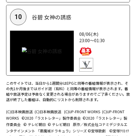
谷碧 女神の誘惑
10
08/06(木)
23:00～01:30
このサイトでは、当日から1週間分はEPGと同等の番組情報が表示され、そ
の先1か月後まではガイド誌（有料）と同等の番組情報が表示されます。番
組や放送予定は予告なく変更される場合がありますのでご了承ください。放
送が終了した番組は、自動的にリストから削除されます。
(C)日本映画放送
(C)日本映画放送
(C)UP-FRONT WORKS
(C)UP-FRONT
WORKS
©2020「ラストレター」製作委員会
©2020「ラストレター」製
作委員会
© テレビ朝日
© テレビ朝日
原作／株式会社コナミデジタルエ
ンタテインメント 「悪魔城ドラキュラ」シリーズ ©宝塚歌劇 ©宝塚ｸﾘｴｲﾃ