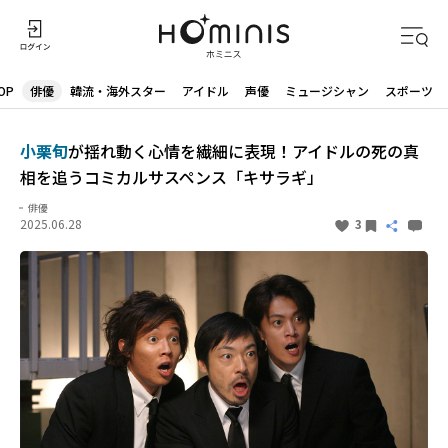
OP
俳優
韓流・海外スター
アイドル
声優
ミュージシャン
スポーツ
小栗旬
が揺れ動く心情を繊細に表現！アイドルの死の真
相を追うコミカルサスペンス「キサラギ」
俳優
2025.06.28
3