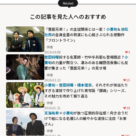
Related
この記事を見た人へのおすすめ
「豊臣兄弟！」の主従関係とは一変！
小栗旬
＆
池松
壮亮
の全身全霊の熱演にも心揺さぶられる感動作
「フロントライン」
俳優
2026.06.08
3
菅田将暉
扮する名軍師・竹中半兵衛も登場間近？
小
栗旬
の力量が際立つ、凄みのある織田信長像にも反
響が集まった「豊臣兄弟！」の見せ場
俳優
2026.02.22
15
小栗旬
・
菅田将暉
・
橋本環奈
、それぞれが体当たり
すぎる演技で作り上げた実写版「銀魂」シリーズ、
その魅力を改めて振り返る
俳優
2026.01.31
38
天海祐希
×
小栗旬
が放つ圧倒的存在感！向き合うだ
けで絵になる名優2人の細やかな演技に注目「お家
さん」
俳優
2026.01.30
201