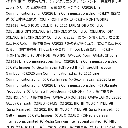
ｨﾌﾞｱｰﾂ
原作／株式会社コナミデジタルエンタテインメント 「悪魔城ドラキ
ュラ」シリーズ ©宝塚歌劇 ©宝塚ｸﾘｴｲﾃｨﾌﾞｱｰﾂ
©2026 Line
Communications.,Inc.
©2026 Line Communications.,Inc.
(C)日本映画放
送
(C)日本映画放送
(C)UP-FRONT WORKS
(C)UP-FRONT WORKS
(C)2026 TAKE SHOBO CO.,LTD.
(C)2026 TAKE SHOBO CO.,LTD.
(C)BEIJING IQIYI SCIENCE & TECHNOLOGY CO., LTD.
(C)BEIJING IQIYI
SCIENCE & TECHNOLOGY CO., LTD.
©2023「あの花が咲く丘で、君とま
た出会えたら。」製作委員会
©2023「あの花が咲く丘で、君とまた出会え
たら。」製作委員会
Photo by 森島興一
Photo by 森島興一
(C)UP-
FRONT WORKS
(C)UP-FRONT WORKS
©MotoGP.com
©MotoGP.com
(C)2026 Line Communications.,Inc.
(C)2026 Line Communications.,Inc.
ⓒ Getty Images
ⓒ Getty Images
(c)Project III
(c)Project III
©Luca
Gambuti
(C)2026 Line Communications.,Inc.
(C)2026 Line
Communications.,Inc.
ⓒ Getty Images
ⓒ Getty Images
©2026 Line
Communications.,Inc.
©2026 Line Communications.,Inc.
(C) Ultimate
Productions
(C) Ultimate Productions
(C)BNOI/アイナナ製作委員会
(C)BNOI/アイナナ製作委員会
©️VIVA LA ROCK 2026
©️VIVA LA ROCK 2026
©Luca Gambuti
(C)KBS
(C)KBS
(C) 2021 BIGHIT MUSIC / HYBE. All
Rights Reserved.
(C) 2021 BIGHIT MUSIC / HYBE. All Rights Reserved.
ⓒ
Getty Images
ⓒ Getty Images
(C)ABC
(C)ABC
(C)Media Caravan
International Limited
(C)Media Caravan International Limited
(C) MBC
PLUS
(C) MBC PLUS
(C)「2019 L♡DK」製作委員会
(C)「2019 L♡DK」製