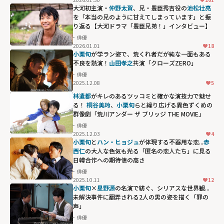
大河初主演・
仲野太賀
、兄・豊臣秀吉役の
池松壮亮
を「本当の兄のように甘えてしまっています」と振
り返る【大河ドラマ「豊臣兄弟！」インタビュー】
俳優
2026.01.01
18
小栗旬
が学ラン姿で、荒くれ者だが純な一面もある
不良を熱演！
山田孝之
共演「クローズZERO」
俳優
2025.12.08
5
林遣都
がキレのあるツッコミと確かな演技力で魅せ
る！
桐谷美玲
、
小栗旬
らと繰り広げる異色ずくめの
群像劇「荒川アンダー ザ ブリッジ THE MOVIE」
俳優
2025.12.03
4
小栗旬
と
ハン・ヒョジュ
が体現する不器用な恋...
赤
西仁
の大人な色気も光る「匿名の恋人たち」に見る
日韓合作への期待値の高さ
俳優
2025.10.11
12
小栗旬
×
星野源
の名演で紡ぐ、シリアスな世界観...
未解決事件に翻弄される2人の男の姿を描く「罪の
声」
俳優