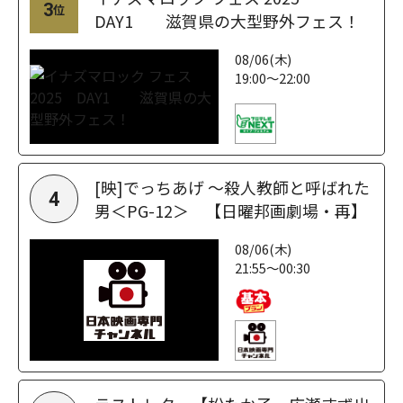
3
位
DAY1 滋賀県の大型野外フェス！
08/06(木)
19:00～22:00
[映]でっちあげ ～殺人教師と呼ばれた
4
男＜PG-12＞ 【日曜邦画劇場・再】
08/06(木)
21:55～00:30