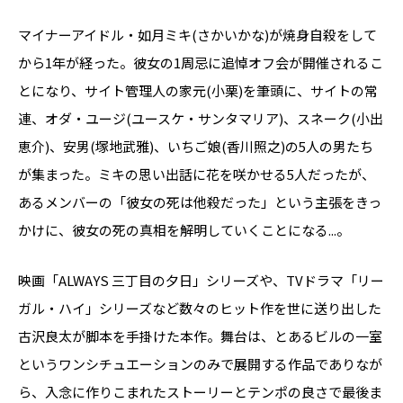
マイナーアイドル・如月ミキ(さかいかな)が焼身自殺をして
から1年が経った。彼女の1周忌に追悼オフ会が開催されるこ
とになり、サイト管理人の家元(小栗)を筆頭に、サイトの常
連、オダ・ユージ(ユースケ・サンタマリア)、スネーク(小出
恵介)、安男(塚地武雅)、いちご娘(香川照之)の5人の男たち
が集まった。ミキの思い出話に花を咲かせる5人だったが、
あるメンバーの「彼女の死は他殺だった」という主張をきっ
かけに、彼女の死の真相を解明していくことになる...。
映画「ALWAYS 三丁目の夕日」シリーズや、TVドラマ「リー
ガル・ハイ」シリーズなど数々のヒット作を世に送り出した
古沢良太が脚本を手掛けた本作。舞台は、とあるビルの一室
というワンシチュエーションのみで展開する作品でありなが
ら、入念に作りこまれたストーリーとテンポの良さで最後ま