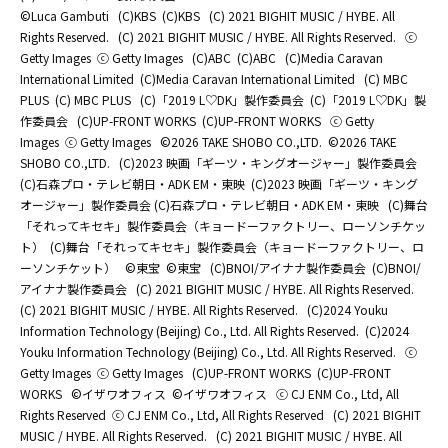
©Luca Gambuti
(C)KBS
(C)KBS
(C) 2021 BIGHIT MUSIC / HYBE. All
Rights Reserved.
(C) 2021 BIGHIT MUSIC / HYBE. All Rights Reserved.
ⓒ
Getty Images
ⓒ Getty Images
(C)ABC
(C)ABC
(C)Media Caravan
International Limited
(C)Media Caravan International Limited
(C) MBC
PLUS
(C) MBC PLUS
(C)「2019 L♡DK」製作委員会
(C)「2019 L♡DK」製
作委員会
(C)UP-FRONT WORKS
(C)UP-FRONT WORKS
ⓒ Getty
Images
ⓒ Getty Images
©2026 TAKE SHOBO CO.,LTD.
©2026 TAKE
SHOBO CO.,LTD.
(C)2023 映画「ギーツ・キングオージャー」製作委員会
(C)石森プロ・テレビ朝日・ADK EM・東映
(C)2023 映画「ギーツ・キング
オージャー」製作委員会 (C)石森プロ・テレビ朝日・ADK EM・東映
(C)舞台
「それってキセキ」製作委員会（キョードーファクトリー、ローソンチケッ
ト）
(C)舞台「それってキセキ」製作委員会（キョードーファクトリー、ロ
ーソンチケット）
©東宝
©東宝
(C)BNOI/アイナナ製作委員会
(C)BNOI/
アイナナ製作委員会
(C) 2021 BIGHIT MUSIC / HYBE. All Rights Reserved.
(C) 2021 BIGHIT MUSIC / HYBE. All Rights Reserved.
(C)2024 Youku
Information Technology (Beijing) Co., Ltd. All Rights Reserved.
(C)2024
Youku Information Technology (Beijing) Co., Ltd. All Rights Reserved.
ⓒ
Getty Images
ⓒ Getty Images
(C)UP-FRONT WORKS
(C)UP-FRONT
WORKS
©イザワオフィス
©イザワオフィス
ⓒ CJ ENM Co., Ltd, All
Rights Reserved
ⓒ CJ ENM Co., Ltd, All Rights Reserved
(C) 2021 BIGHIT
MUSIC / HYBE. All Rights Reserved.
(C) 2021 BIGHIT MUSIC / HYBE. All