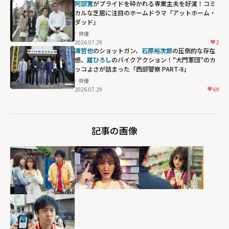
阿部寛
がプライドを砕かれる専業主夫を好演！コミ
カルな芝居に注目のホームドラマ「アットホーム・
ダッド」
俳優
2026.07.29
2
渡哲也
のショットガン、
石原裕次郎
の圧倒的な存在
感、
舘ひろし
のバイクアクション！"大門軍団"のカ
ッコよさが詰まった「西部警察 PART-II」
俳優
2026.07.29
69
記事の画像