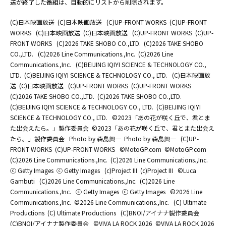
送が終了した番組は、自動的にリストから削除されます。
(C)日本映画放送
(C)日本映画放送
(C)UP-FRONT WORKS
(C)UP-FRONT
WORKS
(C)日本映画放送
(C)日本映画放送
(C)UP-FRONT WORKS
(C)UP-
FRONT WORKS
(C)2026 TAKE SHOBO CO.,LTD.
(C)2026 TAKE SHOBO
CO.,LTD.
(C)2026 Line Communications.,Inc.
(C)2026 Line
Communications.,Inc.
(C)BEIJING IQIYI SCIENCE & TECHNOLOGY CO.,
LTD.
(C)BEIJING IQIYI SCIENCE & TECHNOLOGY CO., LTD.
(C)日本映画放
送
(C)日本映画放送
(C)UP-FRONT WORKS
(C)UP-FRONT WORKS
(C)2026 TAKE SHOBO CO.,LTD.
(C)2026 TAKE SHOBO CO.,LTD.
(C)BEIJING IQIYI SCIENCE & TECHNOLOGY CO., LTD.
(C)BEIJING IQIYI
SCIENCE & TECHNOLOGY CO., LTD.
©2023「あの花が咲く丘で、君とま
た出会えたら。」製作委員会
©2023「あの花が咲く丘で、君とまた出会え
たら。」製作委員会
Photo by 森島興一
Photo by 森島興一
(C)UP-
FRONT WORKS
(C)UP-FRONT WORKS
©MotoGP.com
©MotoGP.com
(C)2026 Line Communications.,Inc.
(C)2026 Line Communications.,Inc.
ⓒ Getty Images
ⓒ Getty Images
(c)Project III
(c)Project III
©Luca
Gambuti
(C)2026 Line Communications.,Inc.
(C)2026 Line
Communications.,Inc.
ⓒ Getty Images
ⓒ Getty Images
©2026 Line
Communications.,Inc.
©2026 Line Communications.,Inc.
(C) Ultimate
Productions
(C) Ultimate Productions
(C)BNOI/アイナナ製作委員会
(C)BNOI/アイナナ製作委員会
©️VIVA LA ROCK 2026
©️VIVA LA ROCK 2026