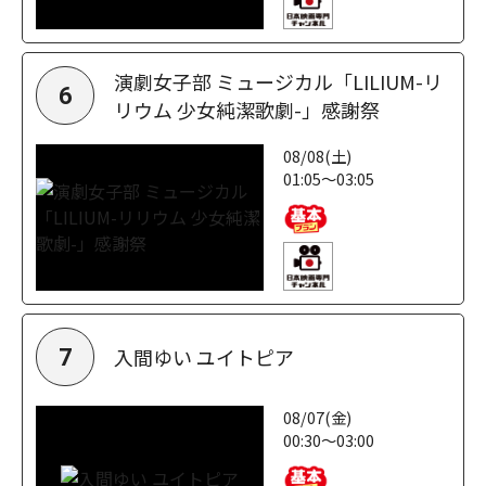
演劇女子部 ミュージカル「LILIUM-リ
6
リウム 少女純潔歌劇-」感謝祭
08/08(土)
01:05～03:05
入間ゆい ユイトピア
7
08/07(金)
00:30～03:00