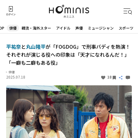
OP
俳優
韓流・海外スター
アイドル
声優
ミュージシャン
スポーツ
平祐奈
と
丸山隆平
が「FOGDOG」で刑事バディを熱演！
それぞれが演じる役への印象は「天才になれるんだ！」
「一癖も二癖もある役」
俳優
2025.07.18
18