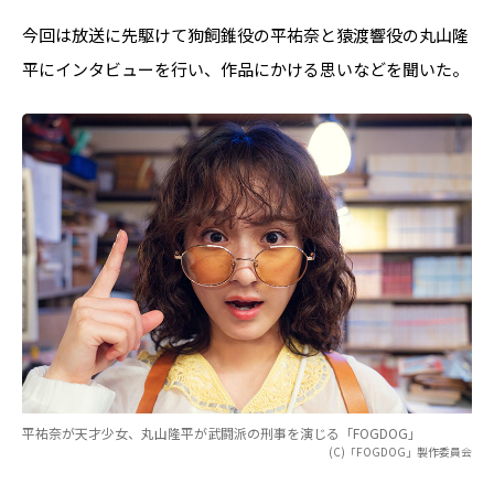
今回は放送に先駆けて狗飼錐役の平祐奈と猿渡響役の丸山隆
平にインタビューを行い、作品にかける思いなどを聞いた。
平祐奈が天才少女、丸山隆平が武闘派の刑事を演じる「FOGDOG」
(C)「FOGDOG」製作委員会