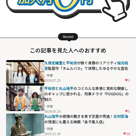
Related
この記事を見た人へのおすすめ
久保史緒里
と
平祐奈
が紡ぐ青春のリアリティ――
阪元裕
吾
監督作「ネムルバカ」で体現したゆるやかな空気
俳優
2026.07.25
1
平祐奈
と
丸山隆平
のコミカルな表情と真剣な眼差し
のギャップに惹かれる、刑事ドラマ『FOGDOG』の
魅力
俳優
2026.05.25
5
丸山隆平
の感情の動きを表す芝居が秀逸！
北村匠海
の怪演にも震える映画「金子差入店」
俳優
2025.11.30
18