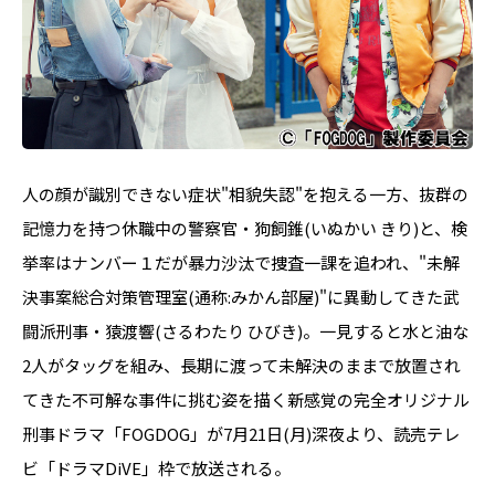
人の顔が識別できない症状"相貌失認"を抱える一方、抜群の
記憶力を持つ休職中の警察官・狗飼錐(いぬかい きり)と、検
挙率はナンバー１だが暴力沙汰で捜査一課を追われ、"未解
決事案総合対策管理室(通称:みかん部屋)"に異動してきた武
闘派刑事・猿渡響(さるわたり ひびき)。一見すると水と油な
2人がタッグを組み、長期に渡って未解決のままで放置され
てきた不可解な事件に挑む姿を描く新感覚の完全オリジナル
刑事ドラマ「FOGDOG」が7月21日(月)深夜より、読売テレ
ビ「ドラマDiVE」枠で放送される。