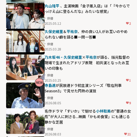
丸山隆平
、主演映画「金子差入店」は「『今からで
っけえ山に登るんだな』みたいな感覚」
俳優
2025.05.12
2
久保史緒里
＆
平祐奈
、仲の良い2人がお互いのやめ
られない癖を語る■一問一答■
俳優
2025.03.28
乃木坂46・久保史緒里
×
平祐奈
が語る、阪元監督の
現場で生まれたアドリブ表現 初共演となったお互
いの印象も
俳優
2025.03.25
1
NEW
寺島進
が民放連ドラ初主演シリーズ「駐在刑事
Season3」で見せた円熟の演技
俳優
2026.08.05
9
名作ドラマ「すいか」で魅せる
小林聡美
の"普通の女
性"が大人に刺さる...映画「かもめ食堂」にも通じる
静かな芝居
俳優
2026.08.03
21