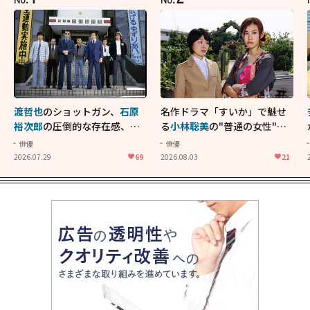
渡哲也
のショットガン、
石原
名作ドラマ「すいか」で魅せ
裕次郎
の圧倒的な存在感、
舘
る
小林聡美
の"普通の女性"が
ひろし
のバイクアクショ
大人に刺さる...映画「かもめ
俳優
俳優
ン！"大門軍団"のカッコよさ
食堂」にも通じる静かな芝居
2026.07.29
69
2026.08.03
21
が詰まった「西部警察 PART-
II」