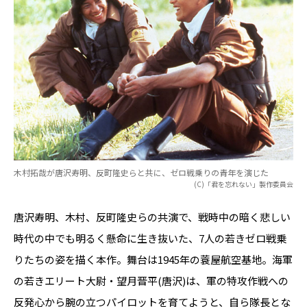
木村拓哉が唐沢寿明、反町隆史らと共に、ゼロ戦乗りの青年を演じた
(C)「君を忘れない」製作委員会
唐沢寿明、木村、反町隆史らの共演で、戦時中の暗く悲しい
時代の中でも明るく懸命に生き抜いた、7人の若きゼロ戦乗
りたちの姿を描く本作。舞台は1945年の蓑屋航空基地。海軍
の若きエリート大尉・望月晋平(唐沢)は、軍の特攻作戦への
反発心から腕の立つパイロットを育てようと、自ら隊長とな