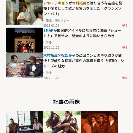
佐藤勝利ら"205
2PM・テギョン
が
木村拓哉
と渡り合う存在感を発
期生"にも期待
揮！役者として確かな実力を示した「グランメゾ
ン・パリ」
大！
木村拓哉
の
韓流・海外スター
鬼教官ぶりが恐
2025.01.04
4
ろしくも心を揺
SMAP
が国民的アイドルになる前に映画「シュー
ト！」で見せた、閃光のように眩いきらめき
さぶる「教場」
俳優
シリーズ"
2022.11.29
6
width="304"
木村拓哉
×
松たか子
の凸凹コンビのやり取りが痛
height="203"
快！型破りな検事が事件の真相を追う「HERO」シ
loading="lazy"
リーズの魅力
fetchpriority="h
俳優
2022.11.28
5
igh">
記事の画像