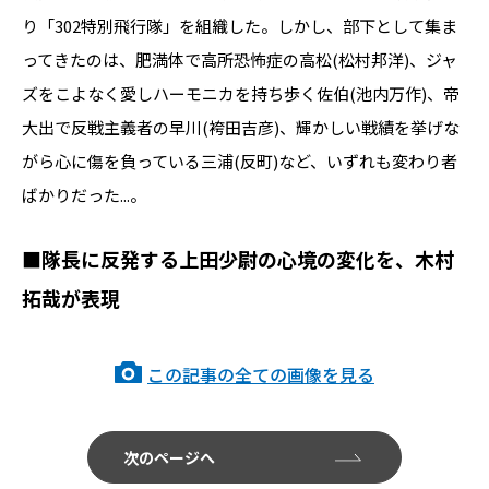
り「302特別飛行隊」を組織した。しかし、部下として集ま
ってきたのは、肥満体で高所恐怖症の高松(松村邦洋)、ジャ
ズをこよなく愛しハーモニカを持ち歩く佐伯(池内万作)、帝
大出で反戦主義者の早川(袴田吉彦)、輝かしい戦績を挙げな
がら心に傷を負っている三浦(反町)など、いずれも変わり者
ばかりだった...。
■隊長に反発する上田少尉の心境の変化を、木村
拓哉が表現
この記事の全ての画像を見る
次のページへ