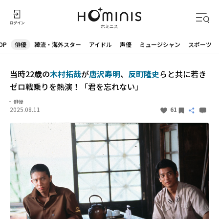
OP
俳優
韓流・海外スター
アイドル
声優
ミュージシャン
スポーツ
当時22歳の
木村拓哉
が
唐沢寿明
、
反町隆史
らと共に若き
ゼロ戦乗りを熱演！「君を忘れない」
俳優
2025.08.11
61