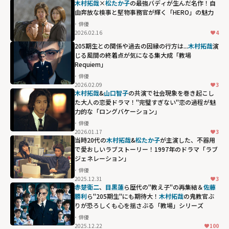
木村拓哉
×
松たか子
の最強バディが生んだ名作！自
由奔放な検事と堅物事務官が輝く「HERO」の魅力
俳優
2026.02.16
4
205期生との関係や過去の因縁の行方は...
木村拓哉
演
じる風間の終着点が気になる集大成「教場
Requiem」
俳優
2026.02.09
3
木村拓哉
&
山口智子
の共演で社会現象を巻き起こし
た大人の恋愛ドラマ！"完璧すぎない"恋の過程が魅
力的な「ロングバケーション」
俳優
2026.01.17
3
当時20代の
木村拓哉
&
松たか子
が主演した、不器用
で愛おしいラブストーリー！1997年のドラマ「ラブ
ジェネレーション」
俳優
2025.12.31
3
赤楚衛二
、
目黒蓮
ら歴代の"教え子"の再集結＆
佐藤
勝利
ら"205期生"にも期待大！
木村拓哉
の鬼教官ぶ
りが恐ろしくも心を揺さぶる「教場」シリーズ
俳優
2025.12.22
100