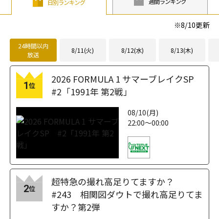
週間ランキング
日別ランキング
※
8/10
更新
24時間以内
8/11(火)
8/12(水)
8/13(木)
放送
2026 FORMULA 1 サマーブレイクSP
1
位
#2「1991年 第2戦」
08/10(月)
22:00～00:00
超特急の撮れ高足りてますか？
2
位
#243 相関図ダウトで撮れ高足りてま
すか？第2弾