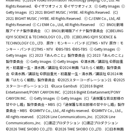
Rights Reserved.
©イザワオフィス
©イザワオフィス
ⓒ Getty Images
ⓒ
Getty Images
(C) 2021 BIGHIT MUSIC / HYBE. All Rights Reserved.
(C)
2021 BIGHIT MUSIC / HYBE. All Rights Reserved.
ⓒ CJ ENM Co., Ltd, All
Rights Reserved
ⓒ CJ ENM Co., Ltd, All Rights Reserved
（C）BNOI/劇場
版アイナナ製作委員会
（C）BNOI/劇場版アイナナ製作委員会
(C)BEIJING
IQIYI SCIENCE & TECHNOLOGY CO., LTD.
(C)BEIJING IQIYI SCIENCE &
TECHNOLOGY CO., LTD.
原作：モンキー・パンチ (C)TMS・NTV
原作：モ
ンキー・パンチ (C)TMS・NTV
©BS-TBS
©BS-TBS
ⓒ Getty Images
ⓒ
Getty Images
(C) 2023『あんのこと』製作委員会
(C) 2023『あんのこと』
製作委員会
ⓒ Getty Images
ⓒ Getty Images
©清水茜／講談社 ©原田重
光・初嘉屋一生・清水茜／講談社 ©2024 映画「はたらく細胞」製作委員
会
©清水茜／講談社 ©原田重光・初嘉屋一生・清水茜／講談社 ©2024 映
画「はたらく細胞」製作委員会
©2025スターコーポレーション21
©2025
スターコーポレーション21
©Luca Gambuti
(C)2016 BigHit
Entertainment/PONY CANYON INC.
(C)2016 BigHit Entertainment/PONY
CANYON INC.
ⓒ Getty Images
ⓒ Getty Images
(C)「過保護な若旦那様の
甘やかし婚」製作委員会・MBS
(C)「過保護な若旦那様の甘やかし婚」製作
委員会・MBS
©GMMTV Co., Ltd., All rights reserved.
©GMMTV Co., Ltd.,
All rights reserved.
(C)2026 Line Communications.,Inc.
(C)2026 Line
Communications.,Inc.
(C)渡辺プロダクション
(C)渡辺プロダクション
©2026 TAKE SHOBO CO.,LTD.
©2026 TAKE SHOBO CO.,LTD.
(C)日本映画