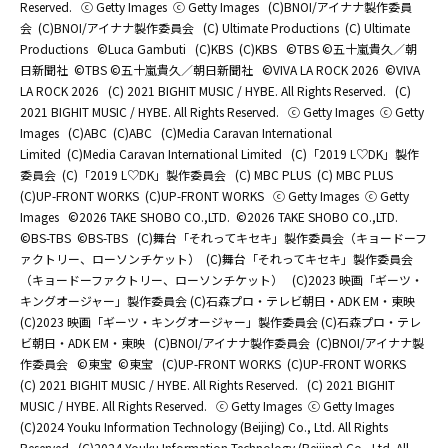
Reserved.
ⓒ Getty Images
ⓒ Getty Images
(C)BNOI/アイナナ製作委員
会
(C)BNOI/アイナナ製作委員会
(C) Ultimate Productions
(C) Ultimate
Productions
©Luca Gambuti
(C)KBS
(C)KBS
©TBS ©五十嵐貴久／朝
日新聞社
©TBS ©五十嵐貴久／朝日新聞社
©️VIVA LA ROCK 2026
©️VIVA
LA ROCK 2026
(C) 2021 BIGHIT MUSIC / HYBE. All Rights Reserved.
(C)
2021 BIGHIT MUSIC / HYBE. All Rights Reserved.
ⓒ Getty Images
ⓒ Getty
Images
(C)ABC
(C)ABC
(C)Media Caravan International
Limited
(C)Media Caravan International Limited
(C)「2019 L♡DK」製作
委員会
(C)「2019 L♡DK」製作委員会
(C) MBC PLUS
(C) MBC PLUS
(C)UP-FRONT WORKS
(C)UP-FRONT WORKS
ⓒ Getty Images
ⓒ Getty
Images
©2026 TAKE SHOBO CO.,LTD.
©2026 TAKE SHOBO CO.,LTD.
©BS-TBS
©BS-TBS
(C)舞台「それってキセキ」製作委員会（キョードーフ
ァクトリー、ローソンチケット）
(C)舞台「それってキセキ」製作委員会
（キョードーファクトリー、ローソンチケット）
(C)2023 映画「ギーツ・
キングオージャー」製作委員会 (C)石森プロ・テレビ朝日・ADK EM・東映
(C)2023 映画「ギーツ・キングオージャー」製作委員会 (C)石森プロ・テレ
ビ朝日・ADK EM・東映
(C)BNOI/アイナナ製作委員会
(C)BNOI/アイナナ製
作委員会
©東宝
©東宝
(C)UP-FRONT WORKS
(C)UP-FRONT WORKS
(C) 2021 BIGHIT MUSIC / HYBE. All Rights Reserved.
(C) 2021 BIGHIT
MUSIC / HYBE. All Rights Reserved.
ⓒ Getty Images
ⓒ Getty Images
(C)2024 Youku Information Technology (Beijing) Co., Ltd. All Rights
Reserved.
(C)2024 Youku Information Technology (Beijing) Co., Ltd. All