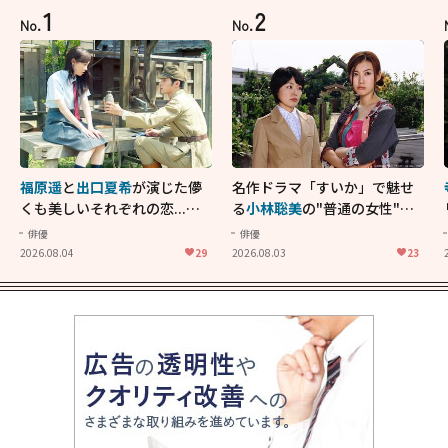
1
2
No.
No.
福原遥
と
出口夏希
が演じた儚
名作ドラマ「すいか」で魅せ
くも美しいそれぞれの恋...生
る
小林聡美
の"普通の女性"が
きることの尊さを教えてくれ
大人に刺さる...映画「かもめ
俳優
俳優
た映画「あの花が咲く丘で、
食堂」にも通じる静かな芝居
2026.08.04
29
2026.08.03
23
君とまた出会えたら。」