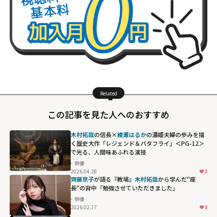
Related
この記事を見た人へのおすすめ
木村拓哉
の信長×
綾瀬はるか
の濃姫――夫婦の歩みを描
く歴史大作「レジェンド＆バタフライ」＜PG-12＞
で光る、人間味あふれる演技
俳優
2026.04.28
3
齊藤京子
が語る『教場』
木村拓哉
から学んだ"座
長"の背中「勉強させていただきました」
俳優
2026.02.17
8