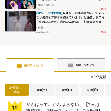
大賞【受賞結果まとめ】
韓流・海外スター
2026.01.29
14
テギョン(2PM)の
杉咲花
「
今泉(力哉)
監督ならではの視点に、たまら
愛の告白、熱愛
ない気持ちで脚本を読んでいます」と語る、ドラマ
「冬のなんかさ、春のなんかね」【杉咲花×今泉力
が噂された
カ
哉対談インタビュー】
俳優
ン・テオ
の甘い
2026.01.07
29
スピーチ...名場面
が続々！2025年
のMBC・SBS・
KBS演技大賞
【受賞結果まと
め】"
週間ランキング
日別ランキング
width="304"
※
8/7
更新
height="203"
loading="lazy"
24時間以内
fetchpriority="h
8/8(土)
8/9(日)
8/10(月)
放送
igh">
がんばって、がんばらない 【2ヶ月
1
位
連続 演技で魅せる“ハロプロ”の世界】