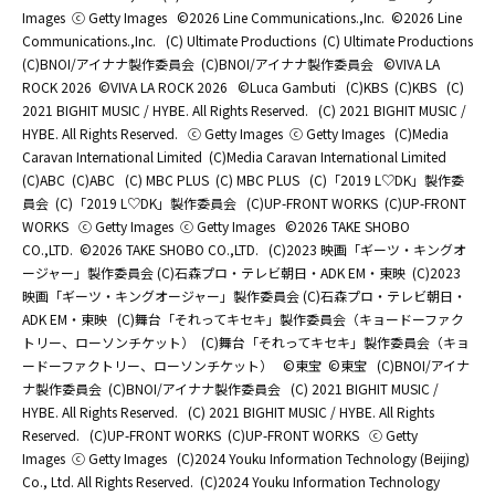
Images
ⓒ Getty Images
©2026 Line Communications.,Inc.
©2026 Line
Communications.,Inc.
(C) Ultimate Productions
(C) Ultimate Productions
(C)BNOI/アイナナ製作委員会
(C)BNOI/アイナナ製作委員会
©️VIVA LA
ROCK 2026
©️VIVA LA ROCK 2026
©Luca Gambuti
(C)KBS
(C)KBS
(C)
2021 BIGHIT MUSIC / HYBE. All Rights Reserved.
(C) 2021 BIGHIT MUSIC /
HYBE. All Rights Reserved.
ⓒ Getty Images
ⓒ Getty Images
(C)Media
Caravan International Limited
(C)Media Caravan International Limited
(C)ABC
(C)ABC
(C) MBC PLUS
(C) MBC PLUS
(C)「2019 L♡DK」製作委
員会
(C)「2019 L♡DK」製作委員会
(C)UP-FRONT WORKS
(C)UP-FRONT
WORKS
ⓒ Getty Images
ⓒ Getty Images
©2026 TAKE SHOBO
CO.,LTD.
©2026 TAKE SHOBO CO.,LTD.
(C)2023 映画「ギーツ・キングオ
ージャー」製作委員会 (C)石森プロ・テレビ朝日・ADK EM・東映
(C)2023
映画「ギーツ・キングオージャー」製作委員会 (C)石森プロ・テレビ朝日・
ADK EM・東映
(C)舞台「それってキセキ」製作委員会（キョードーファク
トリー、ローソンチケット）
(C)舞台「それってキセキ」製作委員会（キョ
ードーファクトリー、ローソンチケット）
©東宝
©東宝
(C)BNOI/アイナ
ナ製作委員会
(C)BNOI/アイナナ製作委員会
(C) 2021 BIGHIT MUSIC /
HYBE. All Rights Reserved.
(C) 2021 BIGHIT MUSIC / HYBE. All Rights
Reserved.
(C)UP-FRONT WORKS
(C)UP-FRONT WORKS
ⓒ Getty
Images
ⓒ Getty Images
(C)2024 Youku Information Technology (Beijing)
Co., Ltd. All Rights Reserved.
(C)2024 Youku Information Technology