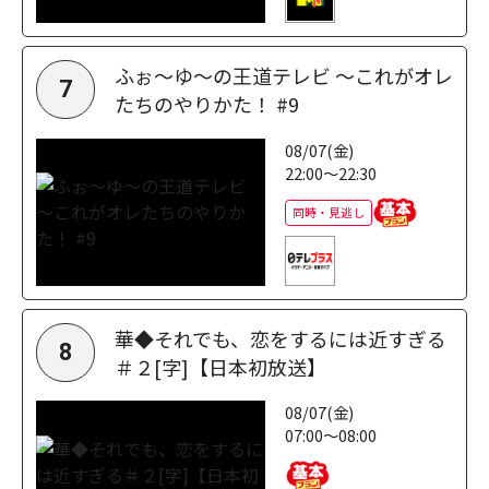
ふぉ～ゆ～の王道テレビ ～これがオレ
7
たちのやりかた！ #9
08/07(金)
22:00～22:30
同時・見逃し
華◆それでも、恋をするには近すぎる
8
＃２[字]【日本初放送】
08/07(金)
07:00～08:00