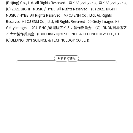
(Beijing) Co., Ltd. All Rights Reserved.
©イザワオフィス
©イザワオフィス
(C) 2021 BIGHIT MUSIC / HYBE. All Rights Reserved.
(C) 2021 BIGHIT
MUSIC / HYBE. All Rights Reserved.
ⓒ CJ ENM Co., Ltd, All Rights
Reserved
ⓒ CJ ENM Co., Ltd, All Rights Reserved
ⓒ Getty Images
ⓒ
Getty Images
（C）BNOI/劇場版アイナナ製作委員会
（C）BNOI/劇場版ア
イナナ製作委員会
(C)BEIJING IQIYI SCIENCE & TECHNOLOGY CO., LTD.
(C)BEIJING IQIYI SCIENCE & TECHNOLOGY CO., LTD.
おすすめ情報