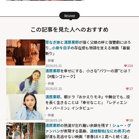
Related
この記事を見た人へのおすすめ
草なぎ剛
と
清原果耶
が描く父娘の絆と復讐劇にほろ
り...
小泉今日子
の存在感も物語を支える映画「碁盤
斬り」
俳優
2026.05.21
150
清原果耶
を幸せにする、小さな"パワーの源"とは？
【#推シゴトーク】
俳優
2026.05.20
27
清原果耶
、朝ドラ『おかえりモネ』や舞台でも...役
を長く生きることは「幸せなこと」『レディエン
ト・バーミン』インタビュー
俳優
2026.05.19
30
清原果耶
の熱演が忘れ難い余韻を残す！
シュー・グ
ァンハン
が表現する葛藤、
道枝駿佑(なにわ男子)
の
好演も見逃せない映画「青春18×2 君へと続く道」