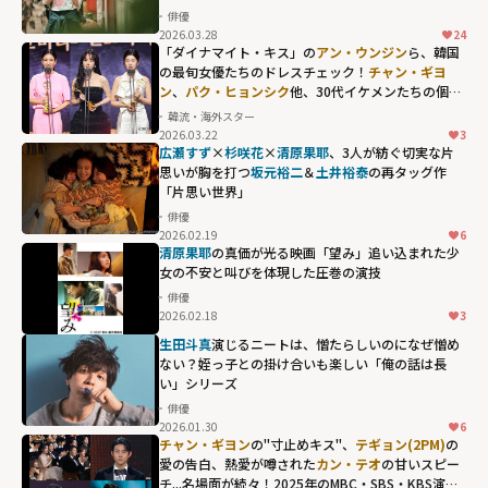
俳優
2026.03.28
24
「ダイナマイト・キス」の
アン・ウンジン
ら、韓国
の最旬女優たちのドレスチェック！
チャン・ギヨ
ン
、
パク・ヒョンシク
他、30代イケメンたちの個性
が光るフォーマルコーデも...
韓流・海外スター
2026.03.22
3
広瀬すず
×
杉咲花
×
清原果耶
、3人が紡ぐ切実な片
思いが胸を打つ――
坂元裕二
＆
土井裕泰
の再タッグ作
「片思い世界」
俳優
2026.02.19
6
清原果耶
の真価が光る映画「望み」――追い込まれた少
女の不安と叫びを体現した圧巻の演技
俳優
2026.02.18
3
生田斗真
演じるニートは、憎たらしいのになぜ憎め
ない？姪っ子との掛け合いも楽しい「俺の話は長
い」シリーズ
俳優
2026.01.30
6
チャン・ギヨン
の"寸止めキス"、
テギョン(2PM)
の
愛の告白、熱愛が噂された
カン・テオ
の甘いスピー
チ...名場面が続々！2025年のMBC・SBS・KBS演技