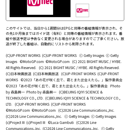
このサイトでは、当日から1週間分はEPGと同等の番組情報が表示され、そ
の先1か月後まではガイド誌（有料）と同等の番組情報が表示されます。番
組や放送予定は予告なく変更される場合がありますのでご了承ください。放
送が終了した番組は、自動的にリストから削除されます。
(C)UP-FRONT WORKS
(C)UP-FRONT WORKS
ⓒ Getty Images
ⓒ Getty
Images
©MotoGP.com
©MotoGP.com
(C) 2021 BIGHIT MUSIC / HYBE.
All Rights Reserved.
(C) 2021 BIGHIT MUSIC / HYBE. All Rights Reserved.
(C)日本映画放送
(C)日本映画放送
(C)UP-FRONT WORKS
(C)UP-FRONT
WORKS
©2023「あの花が咲く丘で、君とまた出会えたら。」製作委員会
©2023「あの花が咲く丘で、君とまた出会えたら。」製作委員会
Photo
by 森島興一
Photo by 森島興一
(C)BEIJING IQIYI SCIENCE &
TECHNOLOGY CO., LTD.
(C)BEIJING IQIYI SCIENCE & TECHNOLOGY CO.,
LTD.
(C)UP-FRONT WORKS
(C)UP-FRONT WORKS
©MotoGP.com
©MotoGP.com
(C)2026 Line Communications.,Inc.
(C)2026 Line Communications.,Inc.
ⓒ Getty Images
ⓒ Getty Images
(c)Project III
(c)Project III
©Luca Gambuti
(C)2026 Line
Communications.,Inc.
(C)2026 Line Communications.,Inc.
ⓒ Getty