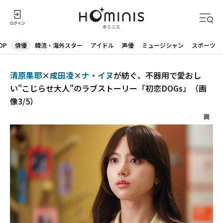
OP
俳優
韓流・海外スター
アイドル
声優
ミュージシャン
スポーツ
清原果耶
×
成田凌
×
ナ・イヌ
が紡ぐ、不器用で愛おし
い"こじらせ大人"のラブストーリー「初恋DOGs」（画
像3/5）