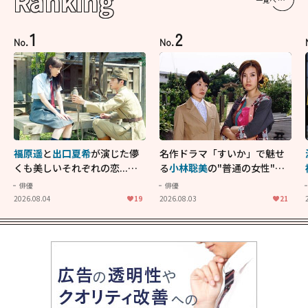
Ranking
1
2
No.
No.
福原遥
と
出口夏希
が演じた儚
名作ドラマ「すいか」で魅せ
くも美しいそれぞれの恋...生
る
小林聡美
の"普通の女性"が
きることの尊さを教えてくれ
大人に刺さる...映画「かもめ
俳優
俳優
た映画「あの花が咲く丘で、
食堂」にも通じる静かな芝居
2026.08.04
19
2026.08.03
21
君とまた出会えたら。」