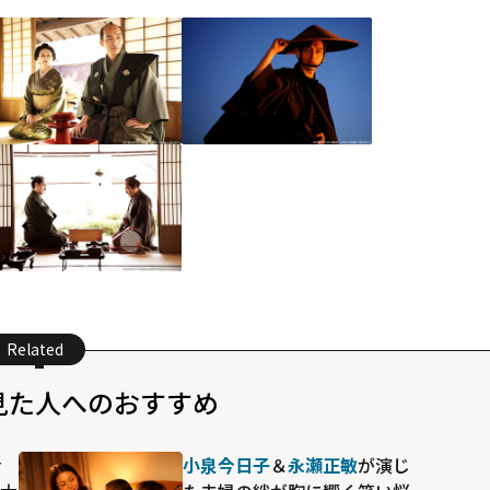
Related
見た人へのおすすめ
せ
小泉今日子
＆
永瀬正敏
が演じ