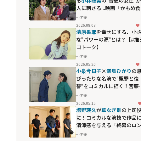
る
小林聡美
の"普通の女性"
人に刺さる...映画「かもめ食
堂」にも通じる静かな芝居
俳優
2026.08.03
清原果耶
を幸せにする、小
な"パワーの源"とは？【#推
ゴトーク】
俳優
2026.05.20
小泉今日子
×
満島ひかり
の
ぴったりな名演で"冤罪と復
讐"をコミカルに描く！宮藤
九郎脚本「監獄のお姫さま
俳優
2026.05.15
塩野瑛久
が
草なぎ剛
の上司
に！コミカルな演技で作品
清涼感を与える「終幕のロ
ド－もう二度と、会えない
俳優
たに－」