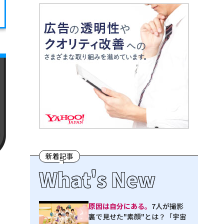
新着記事
What's New
原因は自分にある。
7人が撮影
裏で見せた"素顔"とは？「宇宙