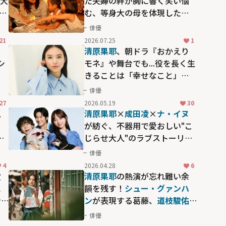
が大
た夫婦の絆が胸に響く――笑い悩
む、等身大の母を体現した
「毎日かあさん」
俳優
21
2026.07.25
1
さ
清原果耶
、朝ドラ『おかえり
シ
モネ』や舞台でも...役を長く生
きることは「幸せなこと」
『レディエント・バーミン』
俳優
インタビュー
27
2026.05.19
30
息
清原果耶
×
成田凌
×
ナ・イヌ
が紡ぐ、不器用で愛おしい"こ
官
じらせ大人"のラブストーリー
」
「初恋DOGs」
俳優
4
2026.04.28
6
役
清原果耶
の熱演が忘れ難い余
に
韻を残す！
シュー・グァンハ
ン
ン
が表現する葛藤、
道枝駿佑
あな
(なにわ男子)
の好演も見逃せな
俳優
い映画「青春18×2 君へと続く