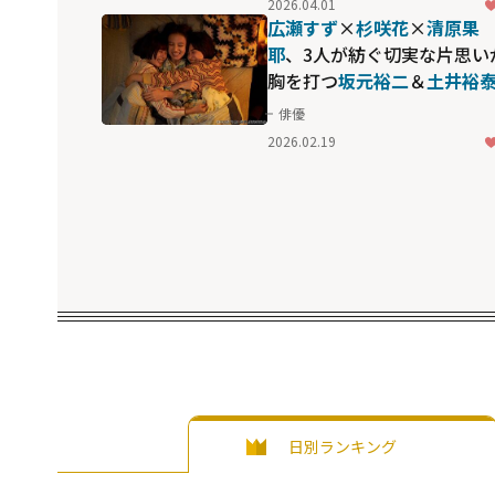
2026.04.01
広瀬すず
×
杉咲花
×
清原果
耶
、3人が紡ぐ切実な片思い
胸を打つ――
坂元裕二
＆
土井裕
の再タッグ作「片思い世界
俳優
2026.02.19
日別ランキング