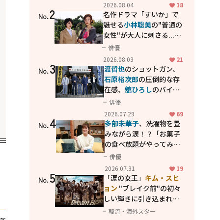
花が咲く丘で、君とまた出
2026.08.04
18
2
会えたら。」
名作ドラマ「すいか」で
No.
魅せる
小林聡美
の"普通の
女性"が大人に刺さる...映
画「かもめ食堂」にも通
俳優
じる静かな芝居
2026.08.03
21
3
渡哲也
のショットガン、
No.
石原裕次郎
の圧倒的な存
在感、
舘ひろし
のバイク
アクション！"大門軍
俳優
団"のカッコよさが詰まっ
2026.07.29
69
4
た「西部警察 PART-II」
多部未華子
、洗濯物を畳
No.
みながら涙！？「お菓子
の食べ放題がやってみた
い」ハンディファン4台の
俳優
暑さ対策も明かす
2026.07.31
19
5
「涙の女王」
キム・スヒ
No.
ョン
"ブレイク前"の初々
しい輝きに引き込まれ
る...
2PM テギョン
ら豪華
韓流・海外スター
共演の青春名作「ドリー