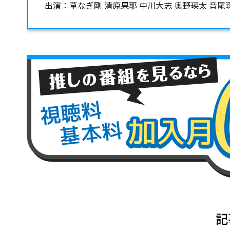
出演：草なぎ剛 清原果耶 中川大志 奥野瑛太 音尾琢
記