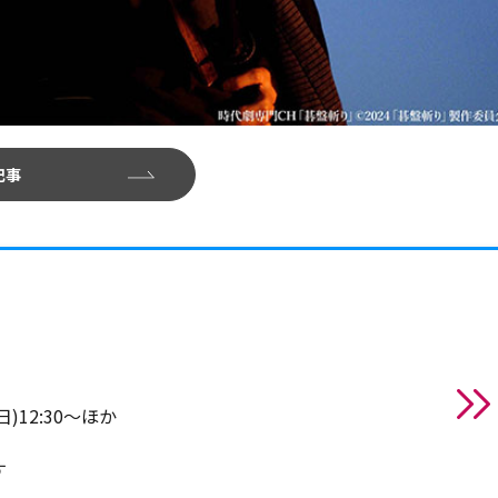
記事
日)12:30～ほか
す