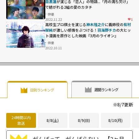
目黒蓮
が演じる「恋人」の物語...「月の満ち欠け」
で紡がれる2組の愛のカタチ
俳優
2022.11.22
1
高校生プロ棋士を演じる
神木隆之介
に義姉役の
有村
架純
が激しい感情をぶつける！
羽海野チカ
の大ヒッ
ト漫画を原作とした映画『3月のライオン』
俳優
2022.10.11
週間ランキング
日別ランキング
※
8/7
更新
24時間以内
8/8(土)
8/9(日)
8/10(月)
放送
がんばって、がんばらない 【2ヶ月