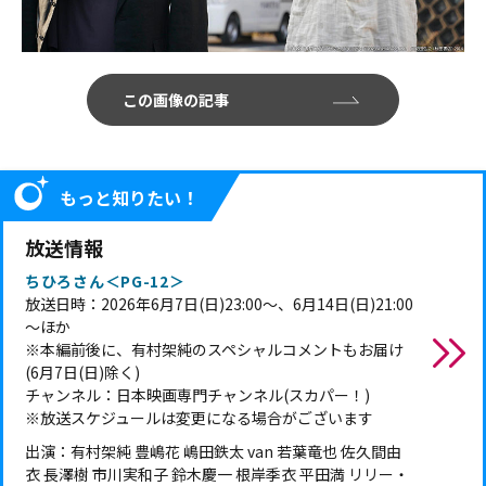
この画像の記事
もっと知りたい！
放送情報
ちひろさん＜PG-12＞
放送日時：2026年6月7日(日)23:00～、6月14日(日)21:00
～ほか
※本編前後に、有村架純のスペシャルコメントもお届け
(6月7日(日)除く)
チャンネル：日本映画専門チャンネル(スカパー！)
※放送スケジュールは変更になる場合がございます
出演：有村架純 豊嶋花 嶋田鉄太 van 若葉竜也 佐久間由
衣 長澤樹 市川実和子 鈴木慶一 根岸季衣 平田満 リリー・