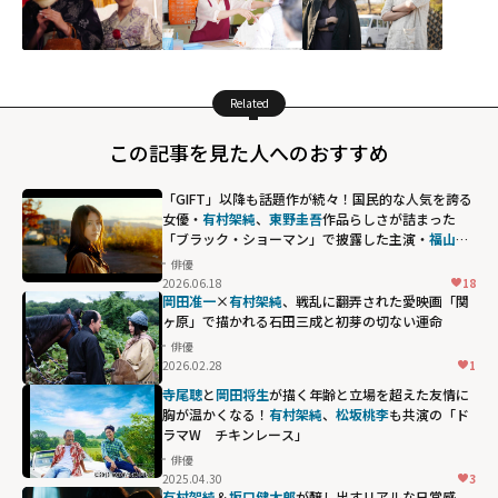
Related
この記事を見た人へのおすすめ
「GIFT」以降も話題作が続々！国民的な人気を誇る
女優・
有村架純
、
東野圭吾
作品らしさが詰まった
「ブラック・ショーマン」で披露した主演・
福山雅
治
との絶妙な掛け合い
俳優
2026.06.18
18
岡田准一
×
有村架純
、戦乱に翻弄された愛――映画「関
ヶ原」で描かれる石田三成と初芽の切ない運命
俳優
2026.02.28
1
寺尾聰
と
岡田将生
が描く年齢と立場を超えた友情に
胸が温かくなる！
有村架純
、
松坂桃李
も共演の「ド
ラマW チキンレース」
俳優
2025.04.30
3
有村架純
＆
坂口健太郎
が醸し出すリアルな日常感...