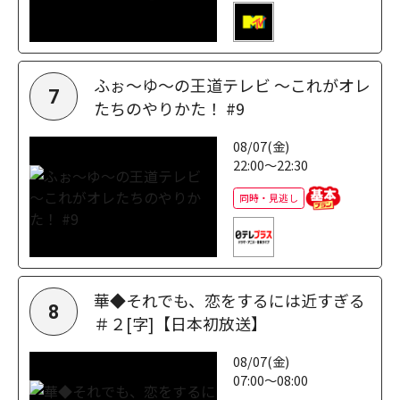
ふぉ～ゆ～の王道テレビ ～これがオレ
7
たちのやりかた！ #9
08/07(金)
22:00～22:30
同時・見逃し
華◆それでも、恋をするには近すぎる
8
＃２[字]【日本初放送】
08/07(金)
07:00～08:00