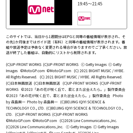
19:45～21:45
このサイトでは、当日から1週間分はEPGと同等の番組情報が表示され、そ
の先1か月後まではガイド誌（有料）と同等の番組情報が表示されます。番
組や放送予定は予告なく変更される場合がありますのでご了承ください。放
送が終了した番組は、自動的にリストから削除されます。
(C)UP-FRONT WORKS
(C)UP-FRONT WORKS
ⓒ Getty Images
ⓒ Getty
Images
©MotoGP.com
©MotoGP.com
(C) 2021 BIGHIT MUSIC / HYBE.
All Rights Reserved.
(C) 2021 BIGHIT MUSIC / HYBE. All Rights Reserved.
(C)日本映画放送
(C)日本映画放送
(C)UP-FRONT WORKS
(C)UP-FRONT
WORKS
©2023「あの花が咲く丘で、君とまた出会えたら。」製作委員会
©2023「あの花が咲く丘で、君とまた出会えたら。」製作委員会
Photo
by 森島興一
Photo by 森島興一
(C)BEIJING IQIYI SCIENCE &
TECHNOLOGY CO., LTD.
(C)BEIJING IQIYI SCIENCE & TECHNOLOGY CO.,
LTD.
(C)UP-FRONT WORKS
(C)UP-FRONT WORKS
©MotoGP.com
©MotoGP.com
(C)2026 Line Communications.,Inc.
(C)2026 Line Communications.,Inc.
ⓒ Getty Images
ⓒ Getty Images
(c)Project III
(c)Project III
©Luca Gambuti
(C)2026 Line