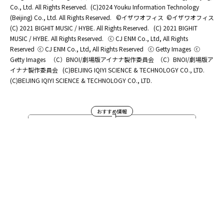
Co., Ltd. All Rights Reserved.
(C)2024 Youku Information Technology
(Beijing) Co., Ltd. All Rights Reserved.
©イザワオフィス
©イザワオフィス
(C) 2021 BIGHIT MUSIC / HYBE. All Rights Reserved.
(C) 2021 BIGHIT
MUSIC / HYBE. All Rights Reserved.
ⓒ CJ ENM Co., Ltd, All Rights
Reserved
ⓒ CJ ENM Co., Ltd, All Rights Reserved
ⓒ Getty Images
ⓒ
Getty Images
（C）BNOI/劇場版アイナナ製作委員会
（C）BNOI/劇場版ア
イナナ製作委員会
(C)BEIJING IQIYI SCIENCE & TECHNOLOGY CO., LTD.
(C)BEIJING IQIYI SCIENCE & TECHNOLOGY CO., LTD.
おすすめ情報