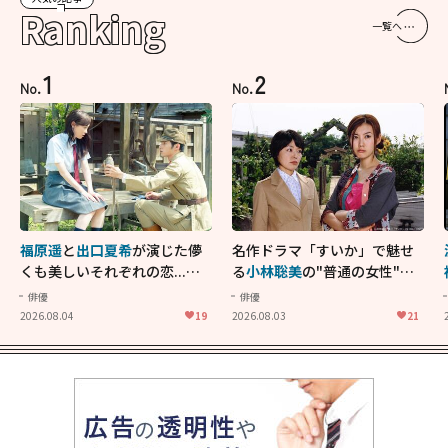
Ranking
一覧へ
1
2
No.
No.
福原遥
と
出口夏希
が演じた儚
名作ドラマ「すいか」で魅せ
くも美しいそれぞれの恋...生
る
小林聡美
の"普通の女性"が
きることの尊さを教えてくれ
大人に刺さる...映画「かもめ
俳優
俳優
た映画「あの花が咲く丘で、
食堂」にも通じる静かな芝居
2026.08.04
19
2026.08.03
21
君とまた出会えたら。」