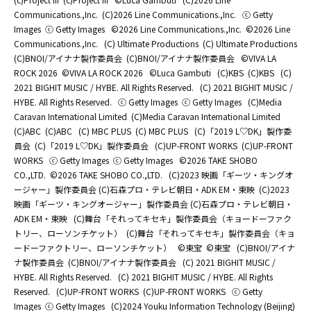
Communications.,Inc.
(C)2026 Line Communications.,Inc.
ⓒ Getty
Images
ⓒ Getty Images
©2026 Line Communications.,Inc.
©2026 Line
Communications.,Inc.
(C) Ultimate Productions
(C) Ultimate Productions
(C)BNOI/アイナナ製作委員会
(C)BNOI/アイナナ製作委員会
©️VIVA LA
ROCK 2026
©️VIVA LA ROCK 2026
©Luca Gambuti
(C)KBS
(C)KBS
(C)
2021 BIGHIT MUSIC / HYBE. All Rights Reserved.
(C) 2021 BIGHIT MUSIC /
HYBE. All Rights Reserved.
ⓒ Getty Images
ⓒ Getty Images
(C)Media
Caravan International Limited
(C)Media Caravan International Limited
(C)ABC
(C)ABC
(C) MBC PLUS
(C) MBC PLUS
(C)「2019 L♡DK」製作委
員会
(C)「2019 L♡DK」製作委員会
(C)UP-FRONT WORKS
(C)UP-FRONT
WORKS
ⓒ Getty Images
ⓒ Getty Images
©2026 TAKE SHOBO
CO.,LTD.
©2026 TAKE SHOBO CO.,LTD.
(C)2023 映画「ギーツ・キングオ
ージャー」製作委員会 (C)石森プロ・テレビ朝日・ADK EM・東映
(C)2023
映画「ギーツ・キングオージャー」製作委員会 (C)石森プロ・テレビ朝日・
ADK EM・東映
(C)舞台「それってキセキ」製作委員会（キョードーファク
トリー、ローソンチケット）
(C)舞台「それってキセキ」製作委員会（キョ
ードーファクトリー、ローソンチケット）
©東宝
©東宝
(C)BNOI/アイナ
ナ製作委員会
(C)BNOI/アイナナ製作委員会
(C) 2021 BIGHIT MUSIC /
HYBE. All Rights Reserved.
(C) 2021 BIGHIT MUSIC / HYBE. All Rights
Reserved.
(C)UP-FRONT WORKS
(C)UP-FRONT WORKS
ⓒ Getty
Images
ⓒ Getty Images
(C)2024 Youku Information Technology (Beijing)