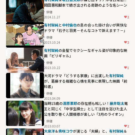
岡田惠和脚本で紡ぎ出される奇跡のような名シーン
俳優
2024.11.27
2
有村架純
と
中村倫也
の息の合った掛け合いが爽快な
ドラマ「石子と羽男－そんなコトで訴えます？－」
俳優
2023.10.24
2
有村架純
の金髪でセクシーなギャル姿が印象的な映
画「ビリギャル」
俳優
2023.10.22
1
大河ドラマ「どうする家康」に出演した
有村架純
が、葛藤する複雑な心情を見事に表現した映画「前
科者」
俳優
2023.04.09
当時15歳の
清原果耶
の存在感も眩しい！
藤井聡太
竜
王と同じく「中学生棋士」として注目を浴びた主人
公を取り巻く人間模様が楽しい「3月のライオン」
俳優
2023.03.07
2
大泉洋
＆
柴咲コウ
が演じる「夫婦」と、
有村架純
＆