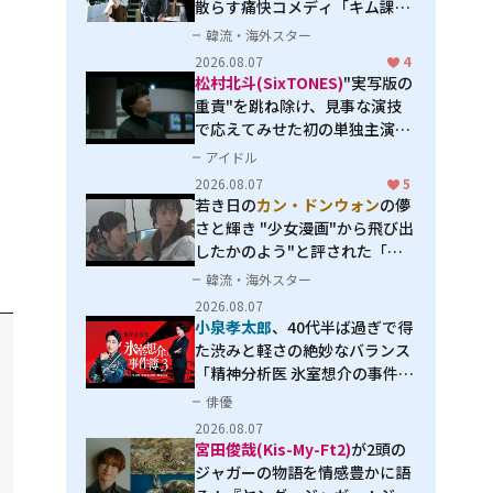
散らす痛快コメディ「キム課長
とソ理事～Bravo! Your Life
韓流・海外スター
～」
2026.08.07
4
松村北斗(SixTONES)
"実写版の
重責"を跳ね除け、見事な演技
で応えてみせた初の単独主演映
画「秒速5センチメートル」
アイドル
2026.08.07
5
若き日の
カン・ドンウォン
の儚
さと輝き "少女漫画"から飛び出
したかのよう"と評された「オ
オカミの誘惑」
韓流・海外スター
2026.08.07
小泉孝太郎
、40代半ば過ぎで得
た渋みと軽さの絶妙なバランス
「精神分析医 氷室想介の事件簿
３」で見せる進化
俳優
2026.08.07
宮田俊哉(Kis-My-Ft2)
が2頭の
ジャガーの物語を情感豊かに語