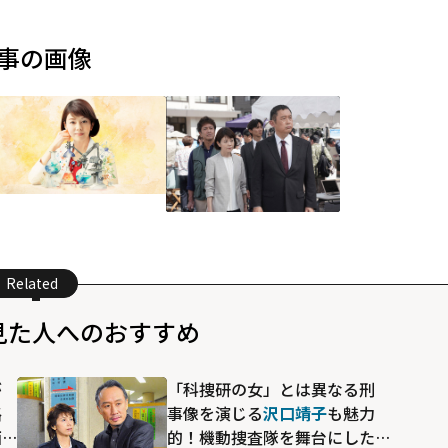
事の画像
Related
見た人へのおすすめ
が
「科捜研の女」とは異なる刑
路
事像を演じる
沢口靖子
も魅力
西
的！機動捜査隊を舞台にした