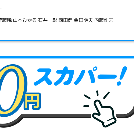
す
斉藤暁 山本ひかる 石井一彰 西田健 金田明夫 内藤剛志