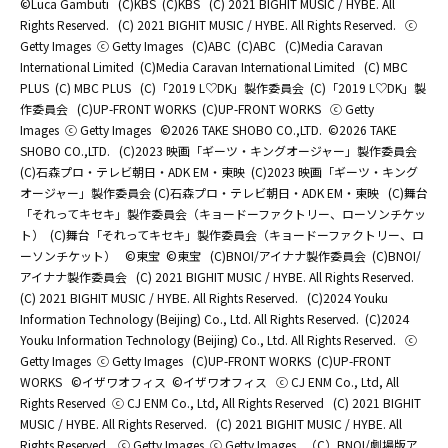
©Luca Gambuti
(C)KBS
(C)KBS
(C) 2021 BIGHIT MUSIC / HYBE. All
Rights Reserved.
(C) 2021 BIGHIT MUSIC / HYBE. All Rights Reserved.
ⓒ
Getty Images
ⓒ Getty Images
(C)ABC
(C)ABC
(C)Media Caravan
International Limited
(C)Media Caravan International Limited
(C) MBC
PLUS
(C) MBC PLUS
(C)「2019 L♡DK」製作委員会
(C)「2019 L♡DK」製
作委員会
(C)UP-FRONT WORKS
(C)UP-FRONT WORKS
ⓒ Getty
Images
ⓒ Getty Images
©2026 TAKE SHOBO CO.,LTD.
©2026 TAKE
SHOBO CO.,LTD.
(C)2023 映画「ギーツ・キングオージャー」製作委員会
(C)石森プロ・テレビ朝日・ADK EM・東映
(C)2023 映画「ギーツ・キング
オージャー」製作委員会 (C)石森プロ・テレビ朝日・ADK EM・東映
(C)舞台
「それってキセキ」製作委員会（キョードーファクトリー、ローソンチケッ
ト）
(C)舞台「それってキセキ」製作委員会（キョードーファクトリー、ロ
ーソンチケット）
©東宝
©東宝
(C)BNOI/アイナナ製作委員会
(C)BNOI/
アイナナ製作委員会
(C) 2021 BIGHIT MUSIC / HYBE. All Rights Reserved.
(C) 2021 BIGHIT MUSIC / HYBE. All Rights Reserved.
(C)2024 Youku
Information Technology (Beijing) Co., Ltd. All Rights Reserved.
(C)2024
Youku Information Technology (Beijing) Co., Ltd. All Rights Reserved.
ⓒ
Getty Images
ⓒ Getty Images
(C)UP-FRONT WORKS
(C)UP-FRONT
WORKS
©イザワオフィス
©イザワオフィス
ⓒ CJ ENM Co., Ltd, All
Rights Reserved
ⓒ CJ ENM Co., Ltd, All Rights Reserved
(C) 2021 BIGHIT
MUSIC / HYBE. All Rights Reserved.
(C) 2021 BIGHIT MUSIC / HYBE. All
Rights Reserved.
ⓒ Getty Images
ⓒ Getty Images
（C）BNOI/劇場版ア