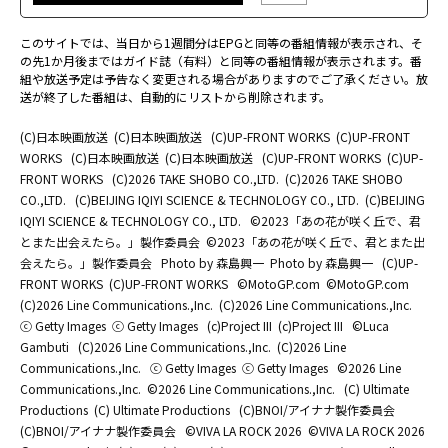
このサイトでは、当日から1週間分はEPGと同等の番組情報が表示され、そ
の先1か月後まではガイド誌（有料）と同等の番組情報が表示されます。番
組や放送予定は予告なく変更される場合がありますのでご了承ください。放
送が終了した番組は、自動的にリストから削除されます。
(C)日本映画放送
(C)日本映画放送
(C)UP-FRONT WORKS
(C)UP-FRONT
WORKS
(C)日本映画放送
(C)日本映画放送
(C)UP-FRONT WORKS
(C)UP-
FRONT WORKS
(C)2026 TAKE SHOBO CO.,LTD.
(C)2026 TAKE SHOBO
CO.,LTD.
(C)BEIJING IQIYI SCIENCE & TECHNOLOGY CO., LTD.
(C)BEIJING
IQIYI SCIENCE & TECHNOLOGY CO., LTD.
©2023「あの花が咲く丘で、君
とまた出会えたら。」製作委員会
©2023「あの花が咲く丘で、君とまた出
会えたら。」製作委員会
Photo by 森島興一
Photo by 森島興一
(C)UP-
FRONT WORKS
(C)UP-FRONT WORKS
©MotoGP.com
©MotoGP.com
(C)2026 Line Communications.,Inc.
(C)2026 Line Communications.,Inc.
ⓒ Getty Images
ⓒ Getty Images
(c)Project III
(c)Project III
©Luca
Gambuti
(C)2026 Line Communications.,Inc.
(C)2026 Line
Communications.,Inc.
ⓒ Getty Images
ⓒ Getty Images
©2026 Line
Communications.,Inc.
©2026 Line Communications.,Inc.
(C) Ultimate
Productions
(C) Ultimate Productions
(C)BNOI/アイナナ製作委員会
(C)BNOI/アイナナ製作委員会
©️VIVA LA ROCK 2026
©️VIVA LA ROCK 2026