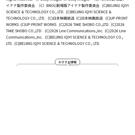
イナナ製作委員会
（C）BNOI/劇場版アイナナ製作委員会
(C)BEIJING IQIYI
SCIENCE & TECHNOLOGY CO., LTD.
(C)BEIJING IQIYI SCIENCE &
TECHNOLOGY CO., LTD.
(C)日本映画放送
(C)日本映画放送
(C)UP-FRONT
WORKS
(C)UP-FRONT WORKS
(C)2026 TAKE SHOBO CO.,LTD.
(C)2026
TAKE SHOBO CO.,LTD.
(C)2026 Line Communications.,Inc.
(C)2026 Line
Communications.,Inc.
(C)BEIJING IQIYI SCIENCE & TECHNOLOGY CO.,
LTD.
(C)BEIJING IQIYI SCIENCE & TECHNOLOGY CO., LTD.
おすすめ情報