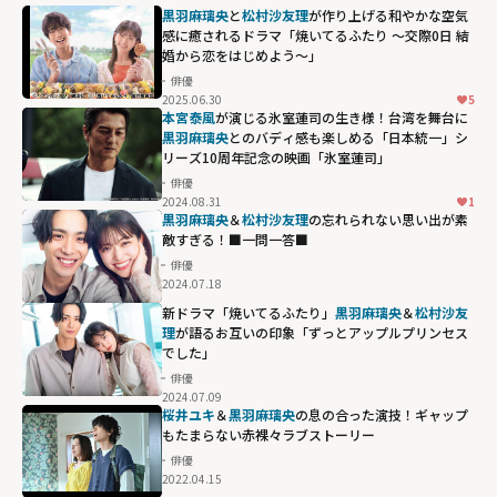
黒羽麻璃央
と
松村沙友理
が作り上げる和やかな空気
感に癒されるドラマ「焼いてるふたり ～交際0日 結
婚から恋をはじめよう～」
俳優
2025.06.30
5
本宮泰風
が演じる氷室蓮司の生き様！台湾を舞台に
黒羽麻璃央
とのバディ感も楽しめる「日本統一」シ
リーズ10周年記念の映画「氷室蓮司」
俳優
2024.08.31
1
黒羽麻璃央
＆
松村沙友理
の忘れられない思い出が素
敵すぎる！■一問一答■
俳優
2024.07.18
新ドラマ「焼いてるふたり」
黒羽麻璃央
＆
松村沙友
理
が語るお互いの印象「ずっとアップルプリンセス
でした」
俳優
2024.07.09
桜井ユキ
＆
黒羽麻璃央
の息の合った演技！ギャップ
もたまらない赤裸々ラブストーリー
俳優
2022.04.15