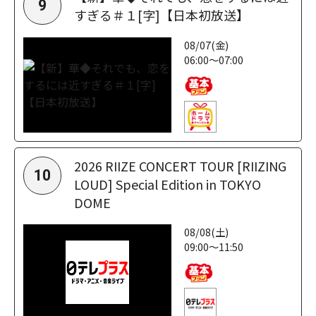
9
すぎる＃１[字]【日本初放送】
08/07(金)
06:00～07:00
2026 RIIZE CONCERT TOUR [RIIZING
10
LOUD] Special Edition in TOKYO
DOME
08/08(土)
09:00～11:50