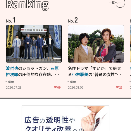
Ranking
一覧へ
1
2
No.
No.
渡哲也
のショットガン、
石原
名作ドラマ「すいか」で魅せ
裕次郎
の圧倒的な存在感、
舘
る
小林聡美
の"普通の女性"が
ひろし
のバイクアクショ
大人に刺さる...映画「かもめ
俳優
俳優
ン！"大門軍団"のカッコよさ
食堂」にも通じる静かな芝居
2026.07.29
69
2026.08.03
21
が詰まった「西部警察 PART-
II」