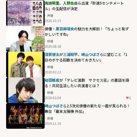
鬼頭明里
、
入野自由
ら出演「秒速5センチメート
ル」の生配信が決定
声優
2020.10.15
俳優・
黒羽麻璃央
の魅力を大解剖！「ちょっと恥ず
かしいですね」
俳優
2020.08.18
須賀健太
が
三浦翔平
、
崎山つばさ
らに望むこと「1
日のボケる回数を決めておきたい」
俳優
2020.02.12
和田雅成
が「テレビ演劇 サクセス荘」の裏話を語
る！共同生活したい共演者とは？
俳優
2020.02.04
1
崎山つばさ
ら2.5次元俳優の新たな一面が見られる！
舞台「幕末太陽傳 外伝」
俳優
2019.11.10