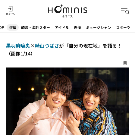
OP
俳優
韓流・海外スター
アイドル
声優
ミュージシャン
スポーツ
黒羽麻璃央
×
崎山つばさ
が「自分の現在地」を語る！
（画像1/14）