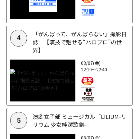
「がんばって、がんばらない」撮影日
4
誌 【演技で魅せる“ハロプロ”の世
界】
08/07(金)
22:10～22:40
演劇女子部 ミュージカル「LILIUM-リ
5
リウム 少女純潔歌劇-」
08/07(金)