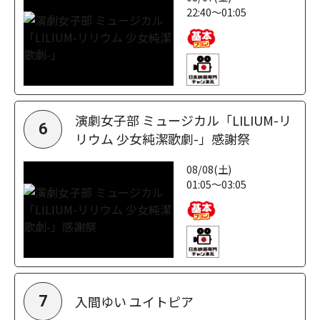
22:40～01:05
演劇女子部 ミュージカル「LILIUM-リ
6
リウム 少女純潔歌劇-」感謝祭
08/08(土)
01:05～03:05
入間ゆい ユイトピア
7