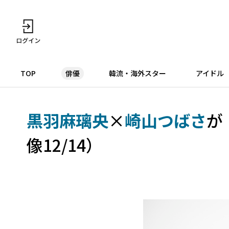
TOP
俳優
韓流・海外スター
アイドル
黒羽麻璃央
×
崎山つばさ
が
像12/14）