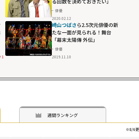
る回数を決めておきたい」
俳優
2020.02.12
サ
崎山つばさ
ら2.5次元俳優の新
共
たな一面が見られる！舞台
「幕末太陽傳 外伝」
俳優
1
2019.11.10
週間ランキング
※
8/6
更