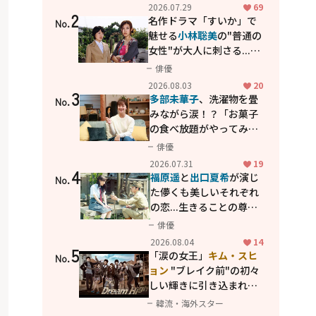
カッコよさが詰まった
2026.07.29
69
2
「西部警察 PART-II」
名作ドラマ「すいか」で
No.
魅せる
小林聡美
の"普通の
女性"が大人に刺さる...映
画「かもめ食堂」にも通
俳優
じる静かな芝居
2026.08.03
20
3
多部未華子
、洗濯物を畳
No.
みながら涙！？「お菓子
の食べ放題がやってみた
い」ハンディファン4台の
俳優
暑さ対策も明かす
2026.07.31
19
4
福原遥
と
出口夏希
が演じ
No.
た儚くも美しいそれぞれ
の恋...生きることの尊さ
を教えてくれた映画「あ
俳優
の花が咲く丘で、君とま
2026.08.04
14
5
た出会えたら。」
「涙の女王」
キム・スヒ
No.
ョン
"ブレイク前"の初々
しい輝きに引き込まれ
る...
2PM テギョン
ら豪華
韓流・海外スター
共演の青春名作「ドリー