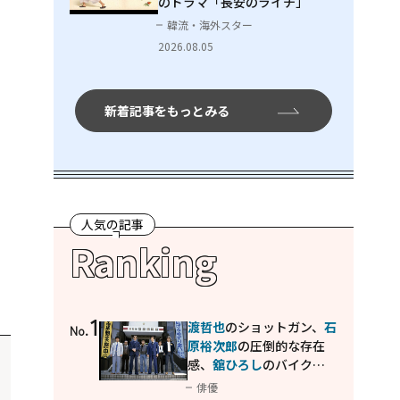
のドラマ「長安のライチ」
韓流・海外スター
2026.08.05
新着記事をもっとみる
人気の記事
Ranking
1
渡哲也
のショットガン、
石
No.
原裕次郎
の圧倒的な存在
感、
舘ひろし
のバイクア
クション！"大門軍団"の
俳優