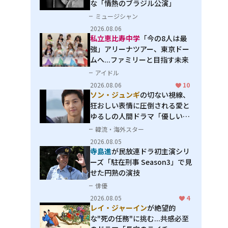
な「情熱のブラジル公演」
ミュージシャン
2026.08.06
私立恵比寿中学
「今の8人は最
強」アリーナツアー、東京ドー
ムへ...ファミリーと目指す未来
アイドル
2026.08.06
10
ソン・ジュンギ
の切ない視線、
狂おしい表情に圧倒される――愛と
ゆるしの人間ドラマ「優しい
男」
韓流・海外スター
2026.08.05
寺島進
が民放連ドラ初主演シリ
ーズ「駐在刑事 Season3」で見
せた円熟の演技
俳優
2026.08.05
4
レイ・ジャーイン
が絶望的
な"死の任務"に挑む...共感必至