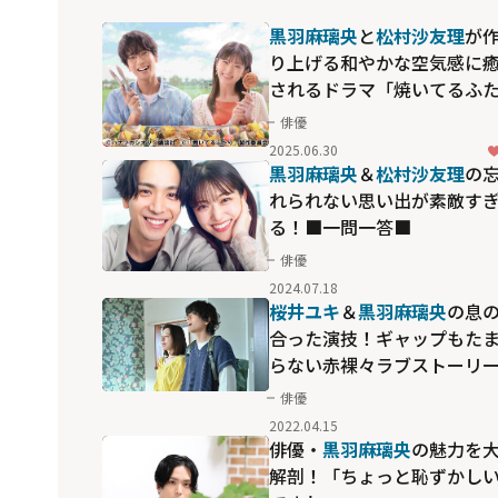
黒羽麻璃央
と
松村沙友理
が
り上げる和やかな空気感に
されるドラマ「焼いてるふ
り ～交際0日 結婚から恋を
俳優
じめよう～」
2025.06.30
黒羽麻璃央
＆
松村沙友理
の
れられない思い出が素敵す
る！■一問一答■
俳優
2024.07.18
桜井ユキ
＆
黒羽麻璃央
の息
合った演技！ギャップもた
らない赤裸々ラブストーリ
俳優
2022.04.15
俳優・
黒羽麻璃央
の魅力を
解剖！「ちょっと恥ずかし