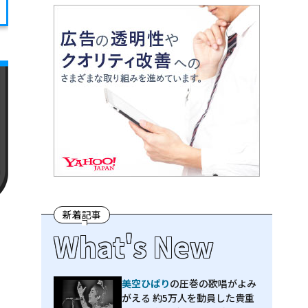
新着記事
What's New
美空ひばり
の圧巻の歌唱がよみ
がえる 約5万人を動員した貴重