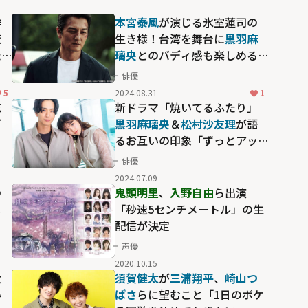
作
本宮泰風
が演じる氷室蓮司の
癒
生き様！台湾を舞台に
黒羽麻
た
璃央
とのバディ感も楽しめる
は
「日本統一」シリーズ10周年
俳優
記念の映画「氷室蓮司」
5
2024.08.31
1
忘
新ドラマ「焼いてるふたり」
ぎ
黒羽麻璃央
＆
松村沙友理
が語
るお互いの印象「ずっとアッ
プルプリンセスでした」
俳優
2024.07.09
の
鬼頭明里
、
入野自由
ら出演
ま
「秒速5センチメートル」の生
ー
配信が決定
声優
2020.10.15
大
須賀健太
が
三浦翔平
、
崎山つ
い
ばさ
らに望むこと「1日のボケ