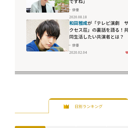
ですね」
俳優
2020.08.18
和田雅成
が「テレビ演劇 
クセス荘」の裏話を語る！
同生活したい共演者とは？
俳優
2020.02.04
日別ランキング