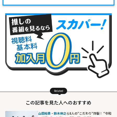
Related
この記事を見た人へのおすすめ
山田裕貴
・
鈴木伸之
ら8人の"こだわり"炸裂！ "令和