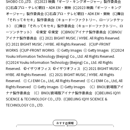
SHOBO CO.,LTD.
(C)2023 映画「ギーツ・キングオージャー」製作委員会
(C)石森プロ・テレビ朝日・ADK EM・東映
(C)2023 映画「ギーツ・キング
オージャー」製作委員会 (C)石森プロ・テレビ朝日・ADK EM・東映
(C)舞台
「それってキセキ」製作委員会（キョードーファクトリー、ローソンチケッ
ト）
(C)舞台「それってキセキ」製作委員会（キョードーファクトリー、ロ
ーソンチケット）
©東宝
©東宝
(C)BNOI/アイナナ製作委員会
(C)BNOI/
アイナナ製作委員会
(C) 2021 BIGHIT MUSIC / HYBE. All Rights Reserved.
(C) 2021 BIGHIT MUSIC / HYBE. All Rights Reserved.
(C)UP-FRONT
WORKS
(C)UP-FRONT WORKS
ⓒ Getty Images
ⓒ Getty Images
(C)2024
Youku Information Technology (Beijing) Co., Ltd. All Rights Reserved.
(C)2024 Youku Information Technology (Beijing) Co., Ltd. All Rights
Reserved.
©イザワオフィス
©イザワオフィス
(C) 2021 BIGHIT MUSIC /
HYBE. All Rights Reserved.
(C) 2021 BIGHIT MUSIC / HYBE. All Rights
Reserved.
ⓒ CJ ENM Co., Ltd, All Rights Reserved
ⓒ CJ ENM Co., Ltd, All
Rights Reserved
ⓒ Getty Images
ⓒ Getty Images
（C）BNOI/劇場版アイ
ナナ製作委員会
（C）BNOI/劇場版アイナナ製作委員会
(C)BEIJING IQIYI
SCIENCE & TECHNOLOGY CO., LTD.
(C)BEIJING IQIYI SCIENCE &
TECHNOLOGY CO., LTD.
おすすめ情報