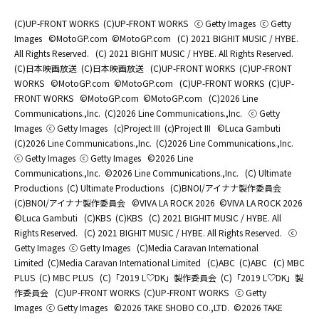
(C)UP-FRONT WORKS
(C)UP-FRONT WORKS
ⓒ Getty Images
ⓒ Getty
Images
©MotoGP.com
©MotoGP.com
(C) 2021 BIGHIT MUSIC / HYBE.
All Rights Reserved.
(C) 2021 BIGHIT MUSIC / HYBE. All Rights Reserved.
(C)日本映画放送
(C)日本映画放送
(C)UP-FRONT WORKS
(C)UP-FRONT
WORKS
©MotoGP.com
©MotoGP.com
(C)UP-FRONT WORKS
(C)UP-
FRONT WORKS
©MotoGP.com
©MotoGP.com
(C)2026 Line
Communications.,Inc.
(C)2026 Line Communications.,Inc.
ⓒ Getty
Images
ⓒ Getty Images
(c)Project III
(c)Project III
©Luca Gambuti
(C)2026 Line Communications.,Inc.
(C)2026 Line Communications.,Inc.
ⓒ Getty Images
ⓒ Getty Images
©2026 Line
Communications.,Inc.
©2026 Line Communications.,Inc.
(C) Ultimate
Productions
(C) Ultimate Productions
(C)BNOI/アイナナ製作委員会
(C)BNOI/アイナナ製作委員会
©️VIVA LA ROCK 2026
©️VIVA LA ROCK 2026
©Luca Gambuti
(C)KBS
(C)KBS
(C) 2021 BIGHIT MUSIC / HYBE. All
Rights Reserved.
(C) 2021 BIGHIT MUSIC / HYBE. All Rights Reserved.
ⓒ
Getty Images
ⓒ Getty Images
(C)Media Caravan International
Limited
(C)Media Caravan International Limited
(C)ABC
(C)ABC
(C) MBC
PLUS
(C) MBC PLUS
(C)「2019 L♡DK」製作委員会
(C)「2019 L♡DK」製
作委員会
(C)UP-FRONT WORKS
(C)UP-FRONT WORKS
ⓒ Getty
Images
ⓒ Getty Images
©2026 TAKE SHOBO CO.,LTD.
©2026 TAKE