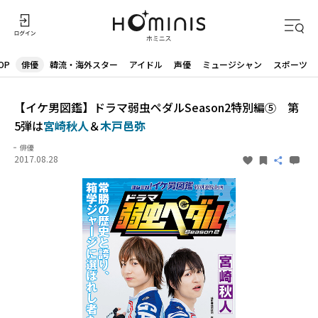
OP
俳優
韓流・海外スター
アイドル
声優
ミュージシャン
スポーツ
【イケ男図鑑】ドラマ弱虫ペダルSeason2特別編⑤ 第
5弾は
宮崎秋人
＆
木戸邑弥
俳優
2017.08.28