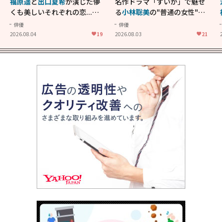
福原遥
と
出口夏希
が演じた儚
名作ドラマ「すいか」で魅せ
くも美しいそれぞれの恋...生
る
小林聡美
の"普通の女性"が
きることの尊さを教えてくれ
大人に刺さる...映画「かもめ
俳優
俳優
た映画「あの花が咲く丘で、
食堂」にも通じる静かな芝居
2026.08.04
19
2026.08.03
21
君とまた出会えたら。」