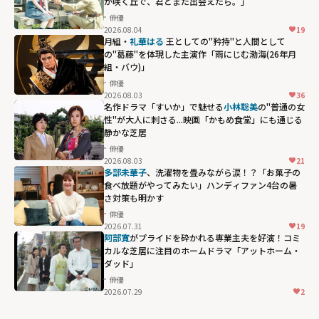
が咲く丘で、君とまた出会えたら。」
俳優
2026.08.04
19
月組・
礼華はる
王としての"矜持"と人間として
の"葛藤"を体現した主演作「雨にじむ渤海(26年月
組・バウ)」
俳優
2026.08.03
36
名作ドラマ「すいか」で魅せる
小林聡美
の"普通の女
性"が大人に刺さる...映画「かもめ食堂」にも通じる
静かな芝居
俳優
2026.08.03
21
多部未華子
、洗濯物を畳みながら涙！？「お菓子の
食べ放題がやってみたい」ハンディファン4台の暑
さ対策も明かす
俳優
2026.07.31
19
阿部寛
がプライドを砕かれる専業主夫を好演！コミ
カルな芝居に注目のホームドラマ「アットホーム・
ダッド」
俳優
2026.07.29
2