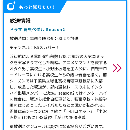
もっと知りたい！
放送情報
ドラマ 弱虫ペダル Season2
放送時間：毎週金曜 後9：00より放送
チャンネル：BSスカパー！
渡辺航による累計発行部数1700万部超の人気コミッ
クを実写ドラマ化した続編。アニメやマンガを愛する
オタク男子高校生・小野田坂道を主人公に、自転車ロ
ードレースにかける高校生たちの熱い青春を描く。前
シーズンでは千葉県立総北高校自転車競技部に入部
し、成長した坂道が、部内選抜レースの末にインター
ハイ出場メンバーに決定。season2ではインターハイ
を舞台に、坂道ら総北自転車部と、強豪高校・箱根学
園をはじめとしたライバルたちとの戦いが描かれる。
監督は前シーズンに引き続き『下町ロケット』『半沢
直樹』(ともにTBS系)を手がけた棚澤孝義。
※放送スケジュールは変更になる場合がございます。