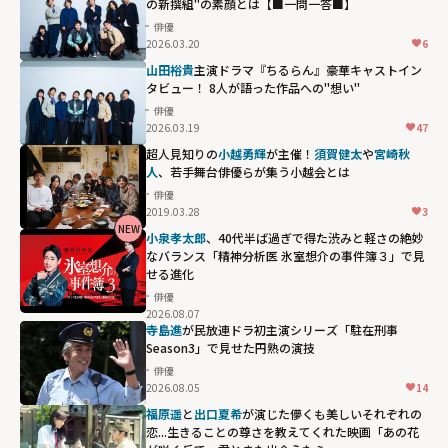
の新撰組"の素顔とは【■一問一答■】
俳優
2026.03.20
6
山田裕貴
主演ドラマ『ちるらん』豪華キャストイン
タビュー！ 8人が語った作品への"想い"
俳優
2026.03.19
47
超人見知りの
小越勇輝
が主催！
須賀健太
や
宮崎秋
人
、若手舞台俳優らが集う小越会とは
俳優
2019.03.28
3
NEW
小泉孝太郎
、40代半ば過ぎで得た渋みと軽さの絶妙
なバランス「精神分析医 氷室想介の事件簿３」で見
せる進化
俳優
2026.08.07
寺島進
が民放連ドラ初主演シリーズ「駐在刑事
Season3」で見せた円熟の演技
俳優
2026.08.05
14
福原遥
と
出口夏希
が演じた儚くも美しいそれぞれの
恋...生きることの尊さを教えてくれた映画「あの花