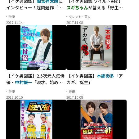
【イケ男図鑑】
間宮祥太朗
に
【イケ男図鑑 ワイルドver.】
インタビュー！超問題作「全
スギちゃん
が答える「野生の
員死刑」で映画初主演した理
10問10答」
俳優
タレント・芸人
由とは？
2017.11.14
2017.11.08
【イケ男図鑑】2.5次元人気俳
【イケ男図鑑】
本郷奏多
「ア
優・
中村優一
「漫才、始めま
カギ、誕生」
した」
俳優
俳優
2017.10.10
2017.10.08