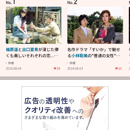
1
2
No.
No.
福原遥
と
出口夏希
が演じた儚
名作ドラマ「すいか」で魅せ
くも美しいそれぞれの恋...生
る
小林聡美
の"普通の女性"が
きることの尊さを教えてくれ
大人に刺さる...映画「かもめ
俳優
俳優
た映画「あの花が咲く丘で、
食堂」にも通じる静かな芝居
2026.08.04
29
2026.08.03
23
君とまた出会えたら。」