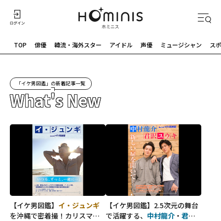
TOP
俳優
韓流・海外スター
アイドル
声優
ミュージシャン
ス
「イケ男図鑑」の新着記事一覧
What's New
【イケ男図鑑】
イ・ジュンギ
【イケ男図鑑】2.5次元の舞台
を沖縄で密着撮！カリスマ俳
で活躍する、
中村龍介
・
君沢