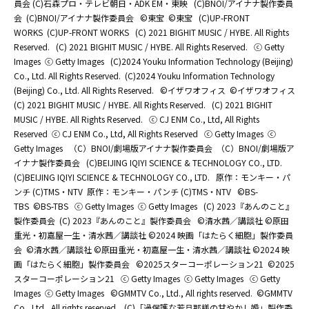
員会 (C)石森プロ・テレビ朝日・ADK EM・東映
(C)BNOI/アイナナ製作委員
会
(C)BNOI/アイナナ製作委員会
©東宝
©東宝
(C)UP-FRONT
WORKS
(C)UP-FRONT WORKS
(C) 2021 BIGHIT MUSIC / HYBE. All Rights
Reserved.
(C) 2021 BIGHIT MUSIC / HYBE. All Rights Reserved.
ⓒ Getty
Images
ⓒ Getty Images
(C)2024 Youku Information Technology (Beijing)
Co., Ltd. All Rights Reserved.
(C)2024 Youku Information Technology
(Beijing) Co., Ltd. All Rights Reserved.
©イザワオフィス
©イザワオフィス
(C) 2021 BIGHIT MUSIC / HYBE. All Rights Reserved.
(C) 2021 BIGHIT
MUSIC / HYBE. All Rights Reserved.
ⓒ CJ ENM Co., Ltd, All Rights
Reserved
ⓒ CJ ENM Co., Ltd, All Rights Reserved
ⓒ Getty Images
ⓒ
Getty Images
（C）BNOI/劇場版アイナナ製作委員会
（C）BNOI/劇場版ア
イナナ製作委員会
(C)BEIJING IQIYI SCIENCE & TECHNOLOGY CO., LTD.
(C)BEIJING IQIYI SCIENCE & TECHNOLOGY CO., LTD.
原作：モンキー・パ
ンチ (C)TMS・NTV
原作：モンキー・パンチ (C)TMS・NTV
©BS-
TBS
©BS-TBS
ⓒ Getty Images
ⓒ Getty Images
(C) 2023『あんのこと』
製作委員会
(C) 2023『あんのこと』製作委員会
©清水茜／講談社 ©原田
重光・初嘉屋一生・清水茜／講談社 ©2024 映画「はたらく細胞」製作委員
会
©清水茜／講談社 ©原田重光・初嘉屋一生・清水茜／講談社 ©2024 映
画「はたらく細胞」製作委員会
©2025スターコーポレーション21
©2025
スターコーポレーション21
ⓒ Getty Images
ⓒ Getty Images
ⓒ Getty
Images
ⓒ Getty Images
©GMMTV Co., Ltd., All rights reserved.
©GMMTV
Co., Ltd., All rights reserved.
(C)「過保護な若旦那様の甘やかし婚」製作委