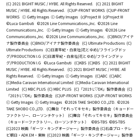
(C) 2021 BIGHIT MUSIC / HYBE. All Rights Reserved.
(C) 2021 BIGHIT
MUSIC / HYBE. All Rights Reserved.
(C)UP-FRONT WORKS
(C)UP-FRONT
WORKS
ⓒ Getty Images
ⓒ Getty Images
(c)Project III
(c)Project III
©Luca Gambuti
©2026 Line Communications.,Inc.
©2026 Line
Communications.,Inc.
ⓒ Getty Images
ⓒ Getty Images
©2026 Line
Communications.,Inc.
©2026 Line Communications.,Inc.
(C)BNOI/アイナ
ナ製作委員会
(C)BNOI/アイナナ製作委員会
(C) Ultimate Productions
(C)
Ultimate Productions
(C)日渡早紀・白泉社(花とゆめ)/フライングドッ
グ/PRODUCTION I.G
(C)日渡早紀・白泉社(花とゆめ)/フライングドッ
グ/PRODUCTION I.G
©Luca Gambuti
(C)KBS
(C)KBS
(C) 2021 BIGHIT
MUSIC / HYBE. All Rights Reserved.
(C) 2021 BIGHIT MUSIC / HYBE. All
Rights Reserved.
ⓒ Getty Images
ⓒ Getty Images
(C)ABC
(C)ABC
(C)Media Caravan International Limited
(C)Media Caravan International
Limited
(C) MBC PLUS
(C) MBC PLUS
(C)「2019 L♡DK」製作委員会
(C)
「2019 L♡DK」製作委員会
(C)UP-FRONT WORKS
(C)UP-FRONT WORKS
ⓒ Getty Images
ⓒ Getty Images
©2026 TAKE SHOBO CO.,LTD.
©2026
TAKE SHOBO CO.,LTD.
(C)舞台「それってキセキ」製作委員会（キョードー
ファクトリー、ローソンチケット）
(C)舞台「それってキセキ」製作委員会
（キョードーファクトリー、ローソンチケット）
©BS-TBS
©BS-TBS
(C)2023 映画「ギーツ・キングオージャー」製作委員会 (C)石森プロ・テレ
ビ朝日・ADK EM・東映
(C)2023 映画「ギーツ・キングオージャー」製作委