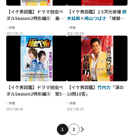
【イケ男図鑑】ドラマ弱虫ペ
【イケ男図鑑】2.5次元俳優
鈴
ダルSeason2特別編⑥ 最終
木拡樹
×
崎山つばさ
「煉獄」
回の第6弾は
郷本直也
＆
友常勇
にて結ばれる俳優たちの絆
俳優
俳優
気
2017.09.11
2017.09.06
【イケ男図鑑】ドラマ弱虫ペ
【イケ男図鑑】
竹内力
「漢の
ダルSeason2特別編⑤ 第5弾
10問10答」
は
宮崎秋人
＆
木戸邑弥
俳優
俳優
2017.08.28
2017.08.19
1
2