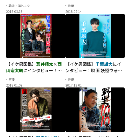
優が語る、自分と"家族"のこ
ユウキ
の二人がダンスを語
韓流・海外スター
俳優
れから
る！
2018.03.13
2018.02.14
【イケ男図鑑】
蒼井翔太
×
西
【イケ男図鑑】
千葉雄大
にイ
山宏太朗
にインタビュー！
ンタビュー！映画 妖怪ウォッ
「守りに入らず攻めていきま
チのアフレコで...
声優
俳優
す！」
2018.01.09
2017.12.01