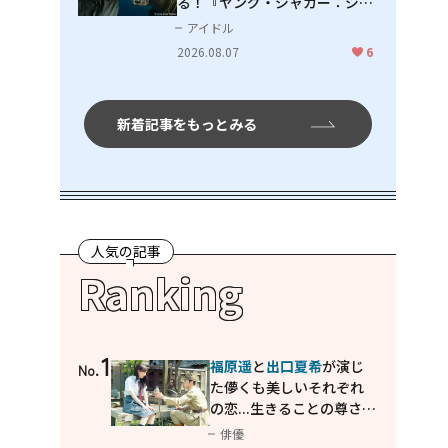
る！『ヤング・ジャガー：ジャ
ングル王への道』『ジャガーと
アイドル
ウミガメの物語：熱帯林の守護
2026.08.07
6
神』で見せるナレーションの妙
新着記事をもっとみる
人気の記事
Ranking
1
福原遥
と
出口夏希
が演じ
No.
た儚くも美しいそれぞれ
の恋...生きることの尊さを
教えてくれた映画「あの
俳優