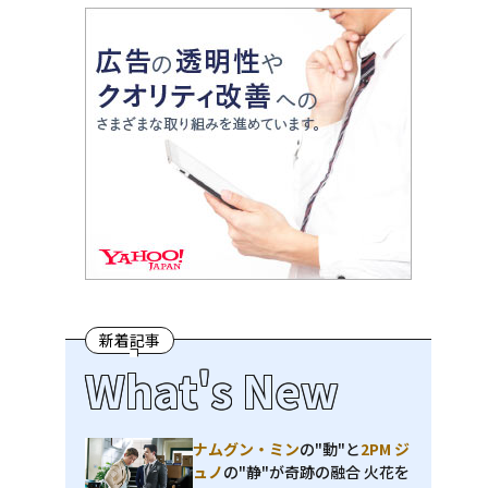
新着記事
What's New
ナムグン・ミン
の"動"と
2PM ジ
ュノ
の"静"が奇跡の融合 火花を