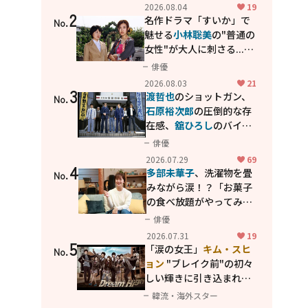
花が咲く丘で、君とまた出
2026.08.04
19
2
会えたら。」
名作ドラマ「すいか」で
No.
魅せる
小林聡美
の"普通の
女性"が大人に刺さる...映
画「かもめ食堂」にも通
俳優
じる静かな芝居
2026.08.03
21
3
渡哲也
のショットガン、
No.
石原裕次郎
の圧倒的な存
在感、
舘ひろし
のバイク
アクション！"大門軍
俳優
団"のカッコよさが詰まっ
2026.07.29
69
4
た「西部警察 PART-II」
多部未華子
、洗濯物を畳
No.
みながら涙！？「お菓子
の食べ放題がやってみた
い」ハンディファン4台の
俳優
暑さ対策も明かす
2026.07.31
19
5
「涙の女王」
キム・スヒ
No.
ョン
"ブレイク前"の初々
しい輝きに引き込まれ
る...
2PM テギョン
ら豪華
韓流・海外スター
共演の青春名作「ドリー