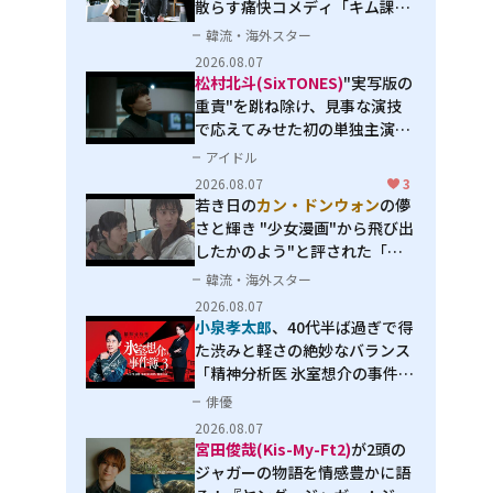
散らす痛快コメディ「キム課長
とソ理事～Bravo! Your Life
韓流・海外スター
～」
2026.08.07
松村北斗(SixTONES)
"実写版の
重責"を跳ね除け、見事な演技
で応えてみせた初の単独主演映
画「秒速5センチメートル」
アイドル
2026.08.07
3
若き日の
カン・ドンウォン
の儚
さと輝き "少女漫画"から飛び出
したかのよう"と評された「オ
オカミの誘惑」
韓流・海外スター
2026.08.07
小泉孝太郎
、40代半ば過ぎで得
た渋みと軽さの絶妙なバランス
「精神分析医 氷室想介の事件簿
３」で見せる進化
俳優
2026.08.07
宮田俊哉(Kis-My-Ft2)
が2頭の
ジャガーの物語を情感豊かに語