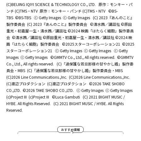
(C)BEIJING IQIYI SCIENCE & TECHNOLOGY CO., LTD.
原作：モンキー・パ
ンチ (C)TMS・NTV
原作：モンキー・パンチ (C)TMS・NTV
©BS-
TBS
©BS-TBS
ⓒ Getty Images
ⓒ Getty Images
(C) 2023『あんのこと』
製作委員会
(C) 2023『あんのこと』製作委員会
©清水茜／講談社 ©原田
重光・初嘉屋一生・清水茜／講談社 ©2024 映画「はたらく細胞」製作委員
会
©清水茜／講談社 ©原田重光・初嘉屋一生・清水茜／講談社 ©2024 映
画「はたらく細胞」製作委員会
©2025スターコーポレーション21
©2025
スターコーポレーション21
ⓒ Getty Images
ⓒ Getty Images
ⓒ Getty
Images
ⓒ Getty Images
©GMMTV Co., Ltd., All rights reserved.
©GMMTV
Co., Ltd., All rights reserved.
(C)「過保護な若旦那様の甘やかし婚」製作委
員会・MBS
(C)「過保護な若旦那様の甘やかし婚」製作委員会・MBS
(C)2026 Line Communications.,Inc.
(C)2026 Line Communications.,Inc.
(C)渡辺プロダクション
(C)渡辺プロダクション
©2026 TAKE SHOBO
CO.,LTD.
©2026 TAKE SHOBO CO.,LTD.
ⓒ Getty Images
ⓒ Getty Images
(c)Project III
(c)Project III
©Luca Gambuti
(C) 2021 BIGHIT MUSIC /
HYBE. All Rights Reserved.
(C) 2021 BIGHIT MUSIC / HYBE. All Rights
Reserved.
おすすめ情報