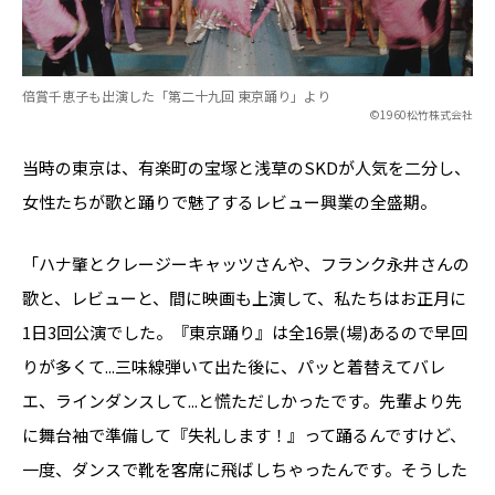
倍賞千恵子も出演した「第二十九回 東京踊り」より
©1960松竹株式会社
当時の東京は、有楽町の宝塚と浅草のSKDが人気を二分し、
女性たちが歌と踊りで魅了するレビュー興業の全盛期。
「ハナ肇とクレージーキャッツさんや、フランク永井さんの
歌と、レビューと、間に映画も上演して、私たちはお正月に
1日3回公演でした。『東京踊り』は全16景(場)あるので早回
りが多くて...三味線弾いて出た後に、パッと着替えてバレ
エ、ラインダンスして...と慌ただしかったです。先輩より先
に舞台袖で準備して『失礼します！』って踊るんですけど、
一度、ダンスで靴を客席に飛ばしちゃったんです。そうした