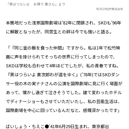
「男はつらいよ お帰り 寅さん」より
©2019松竹株式会社
本拠地だった浅草国際劇場は'82年に閉鎖され、SKDも'96年
に解散となったが、同窓生との絆は今でも強いと語る。
「『同じ釜の飯を食った仲間』ですから。私は1年で松竹映
画に声を掛けられてそっちの世界に行ってしまったので、
SKDは学校も合わせて4年ほどでしたが、私の青春ですね。
『男はつらいよ 寅次郎わが道をゆく』('78年)ではSKDダン
サー役の木の実ナナさんの公演を国際劇場に見に行く場面が
あって、懐かし過ぎて泣きそうでした。建て変わったホテル
でディナーショーもさせていただいたし、私の芸能生活は、
国際劇場を中心に回っているんだなと、感慨深かったです」
ばいしょう・ちえこ●'41年6月29日生まれ、東京都出