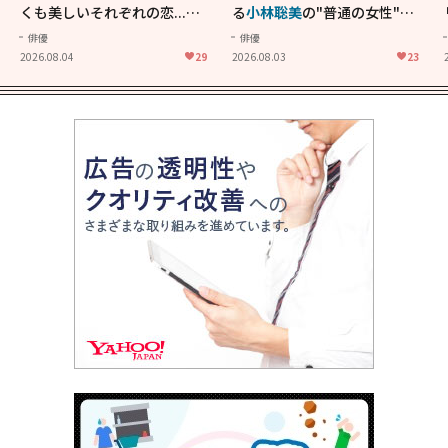
くも美しいそれぞれの恋...生
る
小林聡美
の"普通の女性"が
きることの尊さを教えてくれ
大人に刺さる...映画「かもめ
俳優
俳優
た映画「あの花が咲く丘で、
食堂」にも通じる静かな芝居
2026.08.04
29
2026.08.03
23
君とまた出会えたら。」