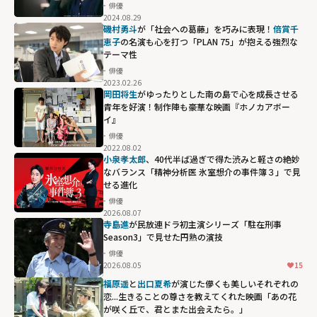
俳優
2024.08.29
磯村勇斗
が「社会への葛藤」を巧みに表現！
倍賞千
恵子
の名演も心を打つ「PLAN 75」が抱える強烈な
テーマ性
俳優
2023.02.26
岡田将生
がゆったりとした南の島で心を成長させる
青年を好演！制作陣も豪華な映画『ホノカアボー
イ』
俳優
2022.08.02
小泉孝太郎
、40代半ば過ぎで得た渋みと軽さの絶妙
なバランス「精神分析医 氷室想介の事件簿３」で見
せる進化
俳優
2026.08.07
寺島進
が民放連ドラ初主演シリーズ「駐在刑事
Season3」で見せた円熟の演技
俳優
2026.08.05
15
福原遥
と
出口夏希
が演じた儚くも美しいそれぞれの
恋...生きることの尊さを教えてくれた映画「あの花
が咲く丘で、君とまた出会えたら。」