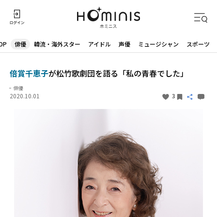
OP
俳優
韓流・海外スター
アイドル
声優
ミュージシャン
スポーツ
倍賞千恵子
が松竹歌劇団を語る「私の青春でした」
俳優
2020.10.01
3