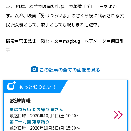
身。'61年、松竹で映画初出演、翌年歌手デビューを果た
す。以降、映画「男はつらいよ」のさくら役に代表される庶
民派女優として、歌手としても親しまれ活躍中。
撮影＝宮田浩史 取材・文＝magbug ヘアメーク＝徳田郁
子
この記事の全ての画像を見る
もっと知りたい！
放送情報
男はつらいよ お帰り 寅さん
放送日時：2020年10月3日(土)10:30～
第二十九回 東京踊り
放送日時：2020年10月5日(月)15:30～