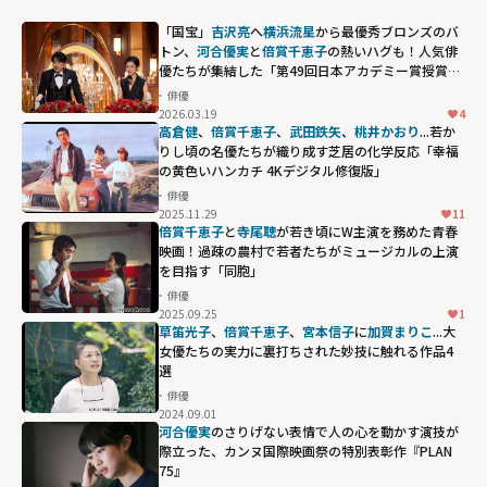
「国宝」
吉沢亮
へ
横浜流星
から最優秀ブロンズのバ
トン、
河合優実
と
倍賞千恵子
の熱いハグも！人気俳
優たちが集結した「第49回日本アカデミー賞授賞
式」の名場面
俳優
2026.03.19
4
高倉健
、
倍賞千恵子
、
武田鉄矢
、
桃井かおり
...若か
りし頃の名優たちが織り成す芝居の化学反応「幸福
の黄色いハンカチ 4Kデジタル修復版」
俳優
2025.11.29
11
倍賞千恵子
と
寺尾聰
が若き頃にW主演を務めた青春
映画！過疎の農村で若者たちがミュージカルの上演
を目指す「同胞」
俳優
2025.09.25
1
草笛光子
、
倍賞千恵子
、
宮本信子
に
加賀まりこ
...大
女優たちの実力に裏打ちされた妙技に触れる作品4
選
俳優
2024.09.01
河合優実
のさりげない表情で人の心を動かす演技が
際立った、カンヌ国際映画祭の特別表彰作『PLAN
75』