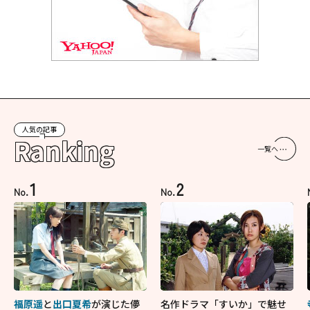
人気の記事
Ranking
一覧へ
1
2
No.
No.
福原遥
と
出口夏希
が演じた儚
名作ドラマ「すいか」で魅せ