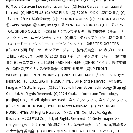
(C)Media Caravan International Limited
(C)Media Caravan International
Limited
(C) MBC PLUS
(C) MBC PLUS
(C)「2019 L♡DK」製作委員会
(C)
「2019 L♡DK」製作委員会
(C)UP-FRONT WORKS
(C)UP-FRONT WORKS
ⓒ Getty Images
ⓒ Getty Images
©2026 TAKE SHOBO CO.,LTD.
©2026
TAKE SHOBO CO.,LTD.
(C)舞台「それってキセキ」製作委員会（キョードー
ファクトリー、ローソンチケット）
(C)舞台「それってキセキ」製作委員会
（キョードーファクトリー、ローソンチケット）
©BS-TBS
©BS-TBS
(C)2023 映画「ギーツ・キングオージャー」製作委員会 (C)石森プロ・テレ
ビ朝日・ADK EM・東映
(C)2023 映画「ギーツ・キングオージャー」製作委
員会 (C)石森プロ・テレビ朝日・ADK EM・東映
(C)BNOI/アイナナ製作委員
会
(C)BNOI/アイナナ製作委員会
©東宝
©東宝
(C)UP-FRONT
WORKS
(C)UP-FRONT WORKS
(C) 2021 BIGHIT MUSIC / HYBE. All Rights
Reserved.
(C) 2021 BIGHIT MUSIC / HYBE. All Rights Reserved.
ⓒ Getty
Images
ⓒ Getty Images
(C)2024 Youku Information Technology (Beijing)
Co., Ltd. All Rights Reserved.
(C)2024 Youku Information Technology
(Beijing) Co., Ltd. All Rights Reserved.
©イザワオフィス
©イザワオフィス
(C) 2021 BIGHIT MUSIC / HYBE. All Rights Reserved.
(C) 2021 BIGHIT
MUSIC / HYBE. All Rights Reserved.
ⓒ CJ ENM Co., Ltd, All Rights
Reserved
ⓒ CJ ENM Co., Ltd, All Rights Reserved
ⓒ Getty Images
ⓒ
Getty Images
（C）BNOI/劇場版アイナナ製作委員会
（C）BNOI/劇場版ア
イナナ製作委員会
(C)BEIJING IQIYI SCIENCE & TECHNOLOGY CO., LTD.