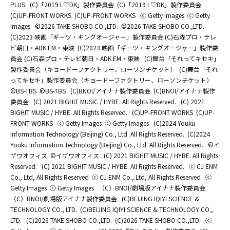
PLUS
(C)「2019 L♡DK」製作委員会
(C)「2019 L♡DK」製作委員会
(C)UP-FRONT WORKS
(C)UP-FRONT WORKS
ⓒ Getty Images
ⓒ Getty
Images
©2026 TAKE SHOBO CO.,LTD.
©2026 TAKE SHOBO CO.,LTD.
(C)2023 映画「ギーツ・キングオージャー」製作委員会 (C)石森プロ・テレ
ビ朝日・ADK EM・東映
(C)2023 映画「ギーツ・キングオージャー」製作委
員会 (C)石森プロ・テレビ朝日・ADK EM・東映
(C)舞台「それってキセキ」
製作委員会（キョードーファクトリー、ローソンチケット）
(C)舞台「それ
ってキセキ」製作委員会（キョードーファクトリー、ローソンチケット）
©BS-TBS
©BS-TBS
(C)BNOI/アイナナ製作委員会
(C)BNOI/アイナナ製作
委員会
(C) 2021 BIGHIT MUSIC / HYBE. All Rights Reserved.
(C) 2021
BIGHIT MUSIC / HYBE. All Rights Reserved.
(C)UP-FRONT WORKS
(C)UP-
FRONT WORKS
ⓒ Getty Images
ⓒ Getty Images
(C)2024 Youku
Information Technology (Beijing) Co., Ltd. All Rights Reserved.
(C)2024
Youku Information Technology (Beijing) Co., Ltd. All Rights Reserved.
©イ
ザワオフィス
©イザワオフィス
(C) 2021 BIGHIT MUSIC / HYBE. All Rights
Reserved.
(C) 2021 BIGHIT MUSIC / HYBE. All Rights Reserved.
ⓒ CJ ENM
Co., Ltd, All Rights Reserved
ⓒ CJ ENM Co., Ltd, All Rights Reserved
ⓒ
Getty Images
ⓒ Getty Images
（C）BNOI/劇場版アイナナ製作委員会
（C）BNOI/劇場版アイナナ製作委員会
(C)BEIJING IQIYI SCIENCE &
TECHNOLOGY CO., LTD.
(C)BEIJING IQIYI SCIENCE & TECHNOLOGY CO.,
LTD.
(C)2026 TAKE SHOBO CO.,LTD.
(C)2026 TAKE SHOBO CO.,LTD.
ⓒ