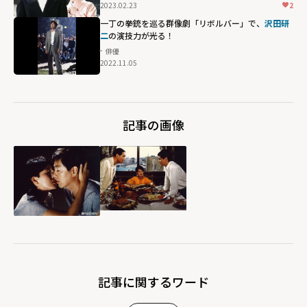
2023.02.23
2
一丁の拳銃を巡る群像劇「リボルバー」で、
沢田研
二
の演技力が光る！
俳優
2022.11.05
記事の画像
記事に関するワード