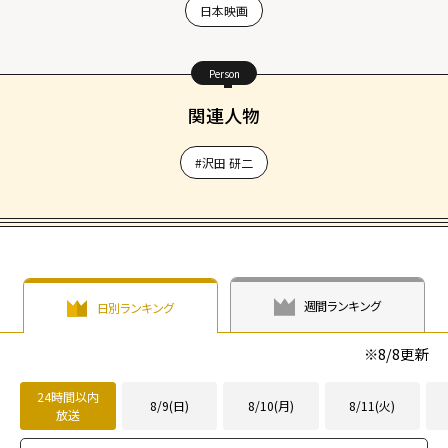
日本映画
Person
関連人物
#沢田 研二
週間ランキング
日別ランキング
※
8/8
更新
24時間以内
8/9(日)
8/10(月)
8/11(火)
放送