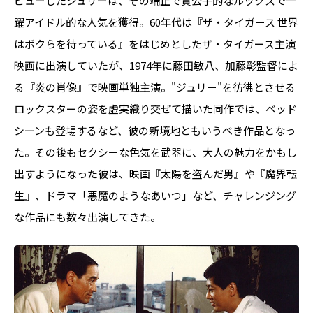
ビューしたジュリーは、その端正で貴公子的なルックスで一
躍アイドル的な人気を獲得。60年代は『ザ・タイガース 世界
はボクらを待っている』をはじめとしたザ・タイガース主演
映画に出演していたが、1974年に藤田敏八、加藤彰監督によ
る『炎の肖像』で映画単独主演。"ジュリー"を彷彿とさせる
ロックスターの姿を虚実織り交ぜて描いた同作では、ベッド
シーンも登場するなど、彼の新境地ともいうべき作品となっ
た。その後もセクシーな色気を武器に、大人の魅力をかもし
出すようになった彼は、映画『太陽を盗んだ男』や『魔界転
生』、ドラマ「悪魔のようなあいつ」など、チャレンジング
な作品にも数々出演してきた。