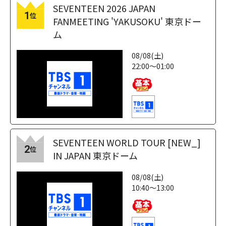
SEVENTEEN 2026 JAPAN
1
位
FANMEETING 'YAKUSOKU' 東京ドー
ム
08/08(土)
22:00～01:00
SEVENTEEN WORLD TOUR [NEW_]
2
位
IN JAPAN 東京ドーム
08/08(土)
10:40～13:00