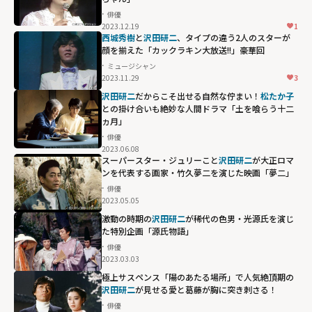
俳優
2023.12.19
1
西城秀樹
と
沢田研二
、タイプの違う2人のスターが
顔を揃えた「カックラキン大放送!!」豪華回
ミュージシャン
2023.11.29
3
沢田研二
だからこそ出せる自然な佇まい！
松たか子
との掛け合いも絶妙な人間ドラマ「土を喰らう十二
ヵ月」
俳優
2023.06.08
スーパースター・ジュリーこと
沢田研二
が大正ロマ
ンを代表する画家・竹久夢二を演じた映画「夢二」
俳優
2023.05.05
激動の時期の
沢田研二
が稀代の色男・光源氏を演じ
た特別企画「源氏物語」
俳優
2023.03.03
極上サスペンス「陽のあたる場所」で人気絶頂期の
沢田研二
が見せる愛と葛藤が胸に突き刺さる！
俳優