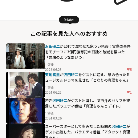
Related
この記事を見た人へのおすすめ
沢田研二
が20代で漂わせた危うい色香！実際の事件
をモチーフに3億円強奪犯の孤独と破滅を描いた
「悪魔のようなあいつ」
俳優
2026.06.25
5
天地真里
が
沢田研二
をゲストに迎え、息の合ったミ
ュージカルドラマを見せた「となりの真理ちゃん」
俳優
2024.06.25
1
若き
沢田研二
がゲスト出演し、関西弁のセリフを披
露したバラエティ番組「真理ちゃんとデイト」
俳優
2024.03.26
スーパースターとして歩みだした時期の
沢田研二
が
ゲスト出演した、バラエティ番組「アタック！真理
ちゃん」