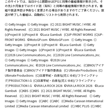
このサイトでは、当日から1週間分はEPGと同等の番組情報が表示され、そ
の先1か月後まではガイド誌（有料）と同等の番組情報が表示されます。番
組や放送予定は予告なく変更される場合がありますのでご了承ください。放
送が終了した番組は、自動的にリストから削除されます。
ⓒ Getty Images
ⓒ Getty Images
(C) 2021 BIGHIT MUSIC / HYBE. All
Rights Reserved.
(C) 2021 BIGHIT MUSIC / HYBE. All Rights Reserved.
(c)Project III
(c)Project III
©Luca Gambuti
(C)UP-FRONT WORKS
(C)UP-
FRONT WORKS
©MotoGP.com
©MotoGP.com
ⓒ Getty Images
ⓒ
Getty Images
(c)Project III
(c)Project III
©Luca Gambuti
ⓒ Getty
Images
ⓒ Getty Images
(c)Project III
(c)Project III
©Luca Gambuti
(C)2026 Line Communications.,Inc.
(C)2026 Line Communications.,Inc.
ⓒ Getty Images
ⓒ Getty Images
©2026 Line
Communications.,Inc.
©2026 Line Communications.,Inc.
(C)BNOI/アイナ
ナ製作委員会
(C)BNOI/アイナナ製作委員会
(C) Ultimate Productions
(C)
Ultimate Productions
(C)日渡早紀・白泉社(花とゆめ)/フライングドッ
グ/PRODUCTION I.G
(C)日渡早紀・白泉社(花とゆめ)/フライングドッ
グ/PRODUCTION I.G
©️VIVA LA ROCK 2026
©️VIVA LA ROCK 2026
©Luca
Gambuti
(C)KBS
(C)KBS
(C) 2021 BIGHIT MUSIC / HYBE. All Rights
Reserved.
(C) 2021 BIGHIT MUSIC / HYBE. All Rights Reserved.
ⓒ Getty
Images
ⓒ Getty Images
(C)ABC
(C)ABC
(C)Media Caravan International
Limited
(C)Media Caravan International Limited
(C) MBC PLUS
(C) MBC