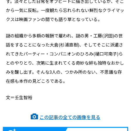
す。淡々とした日常をオフビートに描き出しているが、そこ
から一気に反転。一度観たら忘れられない鮮烈なクライマッ
クスは映画ファンの間でも語り草となっている。
謎の組織から多額の報酬で雇われ、謎の男・工藤(沢田)の世
話をすることになった大倉(杉浦直樹)、そしてそこに派遣さ
れてきたパーティー・コンパニオンのひろみ(樋口可南子)ら
とのやりとり、次第に生まれてくる奇妙な絆も独特なおかし
みを醸し出す。そんな3人の、つかみ所のない、不思議な存
在感も本作の見どころである。
文＝壬生智裕
この記事の全ての画像を見る