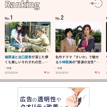
Ranking
一覧へ
1
2
No.
No.
福原遥
と
出口夏希
が演じた儚
名作ドラマ「すいか」で魅せ
くも美しいそれぞれの恋...生
る
小林聡美
の"普通の女性"が
きることの尊さを教えてくれ
大人に刺さる...映画「かもめ
俳優
俳優
た映画「あの花が咲く丘で、
食堂」にも通じる静かな芝居
2026.08.04
24
2026.08.03
22
君とまた出会えたら。」