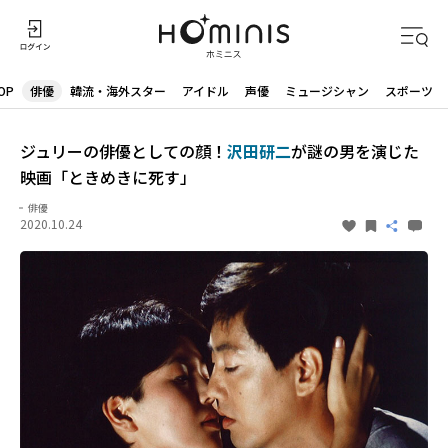
OP
俳優
韓流・海外スター
アイドル
声優
ミュージシャン
スポーツ
ジュリーの俳優としての顔！
沢田研二
が謎の男を演じた
映画「ときめきに死す」
俳優
2020.10.24