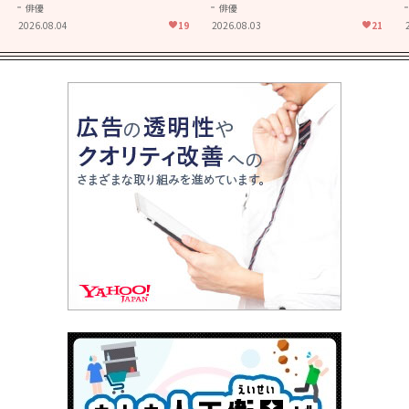
きることの尊さを教えてくれ
大人に刺さる...映画「かもめ
俳優
俳優
た映画「あの花が咲く丘で、
食堂」にも通じる静かな芝居
2026.08.04
19
2026.08.03
21
君とまた出会えたら。」