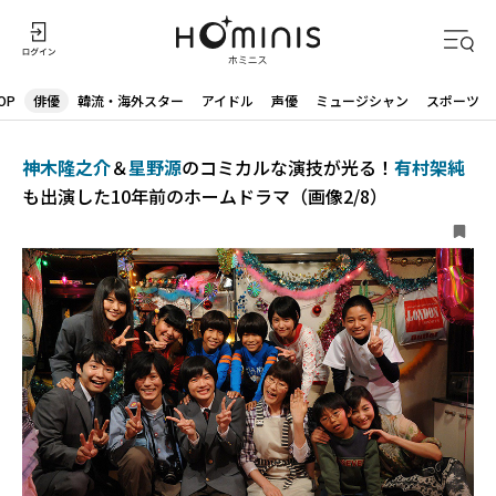
OP
俳優
韓流・海外スター
アイドル
声優
ミュージシャン
スポーツ
神木隆之介
＆
星野源
のコミカルな演技が光る！
有村架純
も出演した10年前のホームドラマ（画像2/8）