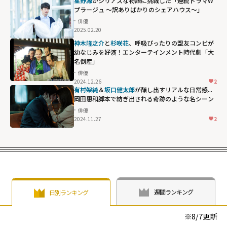
星野源
がシリアスな物語に挑戦した「連続ドラマW
プラージュ ～訳ありばかりのシェアハウス～」
俳優
2025.02.20
神木隆之介
と
杉咲花
、呼吸ぴったりの盟友コンビが
幼なじみを好演！エンターテインメント時代劇「大
名倒産」
俳優
2024.12.26
2
有村架純
＆
坂口健太郎
が醸し出すリアルな日常感...
岡田惠和脚本で紡ぎ出される奇跡のような名シーン
俳優
2024.11.27
2
週間ランキング
日別ランキング
※
8/7
更新