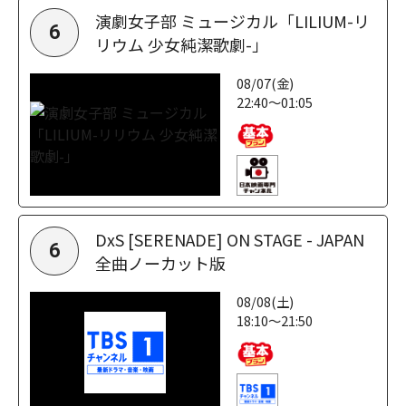
演劇女子部 ミュージカル「LILIUM-リ
6
リウム 少女純潔歌劇-」
08/07(金)
22:40～01:05
DxS [SERENADE] ON STAGE - JAPAN
6
全曲ノーカット版
08/08(土)
18:10～21:50