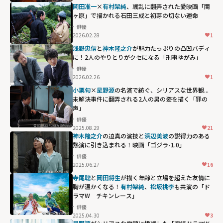
岡田准一
×
有村架純
、戦乱に翻弄された愛――映画「関
ヶ原」で描かれる石田三成と初芽の切ない運命
俳優
2026.02.28
1
浅野忠信
と
神木隆之介
が魅力たっぷりの凸凹バディ
に！2人のやりとりがクセになる「刑事ゆがみ」
俳優
2026.02.26
1
小栗旬
×
星野源
の名演で紡ぐ、シリアスな世界観...
未解決事件に翻弄される2人の男の姿を描く「罪の
声」
俳優
2025.08.29
21
神木隆之介
の迫真の演技と
浜辺美波
の説得力のある
熱演に引き込まれる！映画「ゴジラ-1.0」
俳優
2025.06.27
16
寺尾聰
と
岡田将生
が描く年齢と立場を超えた友情に
胸が温かくなる！
有村架純
、
松坂桃李
も共演の「ド
ラマW チキンレース」
俳優
2025.04.30
3