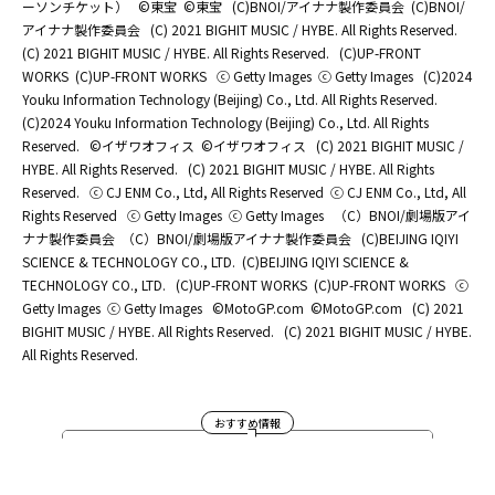
ーソンチケット）
©東宝
©東宝
(C)BNOI/アイナナ製作委員会
(C)BNOI/
アイナナ製作委員会
(C) 2021 BIGHIT MUSIC / HYBE. All Rights Reserved.
(C) 2021 BIGHIT MUSIC / HYBE. All Rights Reserved.
(C)UP-FRONT
WORKS
(C)UP-FRONT WORKS
ⓒ Getty Images
ⓒ Getty Images
(C)2024
Youku Information Technology (Beijing) Co., Ltd. All Rights Reserved.
(C)2024 Youku Information Technology (Beijing) Co., Ltd. All Rights
Reserved.
©イザワオフィス
©イザワオフィス
(C) 2021 BIGHIT MUSIC /
HYBE. All Rights Reserved.
(C) 2021 BIGHIT MUSIC / HYBE. All Rights
Reserved.
ⓒ CJ ENM Co., Ltd, All Rights Reserved
ⓒ CJ ENM Co., Ltd, All
Rights Reserved
ⓒ Getty Images
ⓒ Getty Images
（C）BNOI/劇場版アイ
ナナ製作委員会
（C）BNOI/劇場版アイナナ製作委員会
(C)BEIJING IQIYI
SCIENCE & TECHNOLOGY CO., LTD.
(C)BEIJING IQIYI SCIENCE &
TECHNOLOGY CO., LTD.
(C)UP-FRONT WORKS
(C)UP-FRONT WORKS
ⓒ
Getty Images
ⓒ Getty Images
©MotoGP.com
©MotoGP.com
(C) 2021
BIGHIT MUSIC / HYBE. All Rights Reserved.
(C) 2021 BIGHIT MUSIC / HYBE.
All Rights Reserved.
おすすめ情報