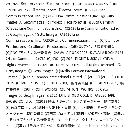
WORKS
©MotoGP.com
©MotoGP.com
(C)UP-FRONT WORKS
(C)UP-
FRONT WORKS
©MotoGP.com
©MotoGP.com
(C)2026 Line
Communications.,Inc.
(C)2026 Line Communications.,Inc.
ⓒ Getty
Images
ⓒ Getty Images
(c)Project III
(c)Project III
©Luca Gambuti
(C)2026 Line Communications.,Inc.
(C)2026 Line Communications.,Inc.
ⓒ Getty Images
ⓒ Getty Images
©2026 Line
Communications.,Inc.
©2026 Line Communications.,Inc.
(C) Ultimate
Productions
(C) Ultimate Productions
(C)BNOI/アイナナ製作委員会
(C)BNOI/アイナナ製作委員会
©️VIVA LA ROCK 2026
©️VIVA LA ROCK 2026
©Luca Gambuti
(C)KBS
(C)KBS
(C) 2021 BIGHIT MUSIC / HYBE. All
Rights Reserved.
(C) 2021 BIGHIT MUSIC / HYBE. All Rights Reserved.
ⓒ
Getty Images
ⓒ Getty Images
(C)Media Caravan International
Limited
(C)Media Caravan International Limited
(C)ABC
(C)ABC
(C) MBC
PLUS
(C) MBC PLUS
(C)「2019 L♡DK」製作委員会
(C)「2019 L♡DK」製
作委員会
(C)UP-FRONT WORKS
(C)UP-FRONT WORKS
ⓒ Getty
Images
ⓒ Getty Images
©2026 TAKE SHOBO CO.,LTD.
©2026 TAKE
SHOBO CO.,LTD.
(C)2023 映画「ギーツ・キングオージャー」製作委員会
(C)石森プロ・テレビ朝日・ADK EM・東映
(C)2023 映画「ギーツ・キング
オージャー」製作委員会 (C)石森プロ・テレビ朝日・ADK EM・東映
(C)舞台
「それってキセキ」製作委員会（キョードーファクトリー、ローソンチケッ
ト）
(C)舞台「それってキセキ」製作委員会（キョードーファクトリー、ロ