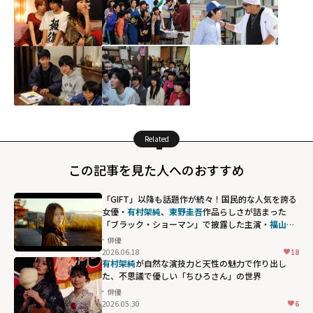
Related
この記事を見た人へのおすすめ
「GIFT」以降も話題作が続々！国民的な人気を誇る
女優・
有村架純
、
東野圭吾
作品らしさが詰まった
「ブラック・ショーマン」で披露した主演・
福山雅
治
との絶妙な掛け合い
俳優
2026.06.18
18
有村架純
が自然な演技力と天性の魅力で作り出し
た、不思議で優しい「ちひろさん」の世界
俳優
2026.05.30
6