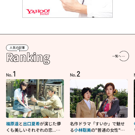
人気の記事
Ranking
一覧へ
1
2
No.
No.
福原遥
と
出口夏希
が演じた儚
名作ドラマ「すいか」で魅せ
くも美しいそれぞれの恋...生
る
小林聡美
の"普通の女性"が