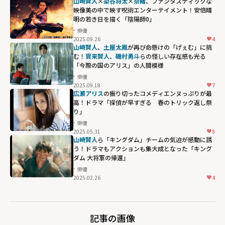
無罪」"
山崎賢人
×
染谷将太
×
奈緒
、ファンタスティックな
映像美の中で映す呪術エンターテイメント！安倍晴
width="304"
明の若き日を描く「陰陽師0」
height="203"
俳優
loading="lazy"
2025.09.26
4
fetchpriority="h
山崎賢人
、
土屋太鳳
が再び命懸けの「げぇむ」に挑
む！
賀来賢人
、
磯村勇斗
らの怪しい存在感も光る
igh">
「今際の国のアリス」の人間模様
俳優
2025.09.18
7
広瀬アリス
の振り切ったコメディエンヌっぷりが最
高！ドラマ「探偵が早すぎる 春のトリック返し祭
り」
俳優
2025.05.31
5
山崎賢人
ら「キングダム」チームの気迫が感動に誘
う！ドラマもアクションも集大成となった「キング
ダム 大将軍の帰還」
俳優
2025.02.26
4
記事の画像