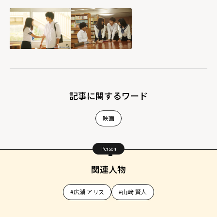
記事に関するワード
映画
Person
関連人物
#広瀬 アリス
#山﨑 賢人