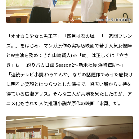
「オオカミ少女と黒王子」「四月は君の嘘」「一週間フレン
ズ。」をはじめ、マンガ原作の実写版映画で若手人気女優陣
とW主演を務めてきた山崎賢人(※「崎」は正しくは「立さ
き」)。「釣りバカ日誌 Season2～新米社員 浜崎伝助～」
「連続テレビ小説 わろてんか」などの話題作でみせた底抜け
に明るい笑顔とはつらつとした演技で、幅広い層から支持を
得ている広瀬アリス。そんな二人が共演を果たしたのが、ア
ニメ化もされた人気推理小説が原作の映画「氷菓」だ。