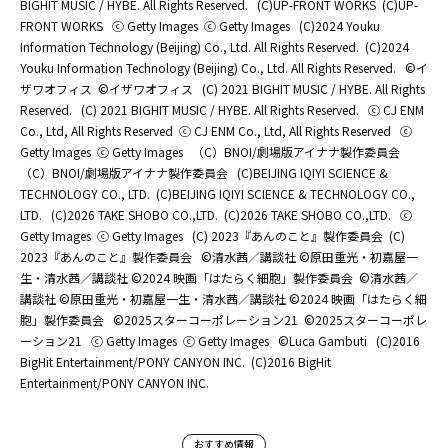
BIGHIT MUSIC / HYBE. All Rights Reserved.
(C)UP-FRONT WORKS
(C)UP-
FRONT WORKS
ⓒ Getty Images
ⓒ Getty Images
(C)2024 Youku
Information Technology (Beijing) Co., Ltd. All Rights Reserved.
(C)2024
Youku Information Technology (Beijing) Co., Ltd. All Rights Reserved.
©イ
ザワオフィス
©イザワオフィス
(C) 2021 BIGHIT MUSIC / HYBE. All Rights
Reserved.
(C) 2021 BIGHIT MUSIC / HYBE. All Rights Reserved.
ⓒ CJ ENM
Co., Ltd, All Rights Reserved
ⓒ CJ ENM Co., Ltd, All Rights Reserved
ⓒ
Getty Images
ⓒ Getty Images
（C）BNOI/劇場版アイナナ製作委員会
（C）BNOI/劇場版アイナナ製作委員会
(C)BEIJING IQIYI SCIENCE &
TECHNOLOGY CO., LTD.
(C)BEIJING IQIYI SCIENCE & TECHNOLOGY CO.,
LTD.
(C)2026 TAKE SHOBO CO.,LTD.
(C)2026 TAKE SHOBO CO.,LTD.
ⓒ
Getty Images
ⓒ Getty Images
(C) 2023『あんのこと』製作委員会
(C)
2023『あんのこと』製作委員会
©清水茜／講談社 ©原田重光・初嘉屋一
生・清水茜／講談社 ©2024 映画「はたらく細胞」製作委員会
©清水茜／
講談社 ©原田重光・初嘉屋一生・清水茜／講談社 ©2024 映画「はたらく細
胞」製作委員会
©2025スターコーポレーション21
©2025スターコーポレ
ーション21
ⓒ Getty Images
ⓒ Getty Images
©Luca Gambuti
(C)2016
BigHit Entertainment/PONY CANYON INC.
(C)2016 BigHit
Entertainment/PONY CANYON INC.
おすすめ情報