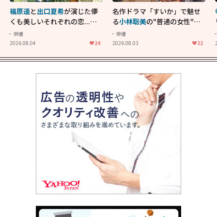
福原遥
と
出口夏希
が演じた儚
名作ドラマ「すいか」で魅せ
くも美しいそれぞれの恋...生
る
小林聡美
の"普通の女性"が
きることの尊さを教えてくれ
大人に刺さる...映画「かもめ
俳優
俳優
た映画「あの花が咲く丘で、
食堂」にも通じる静かな芝居
2026.08.04
24
2026.08.03
22
君とまた出会えたら。」