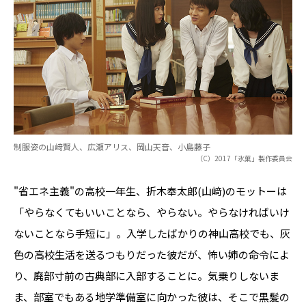
制服姿の山﨑賢人、広瀬アリス、岡山天音、小島藤子
（C）2017「氷菓」製作委員会
"省エネ主義"の高校一年生、折木奉太郎(山﨑)のモットーは
「やらなくてもいいことなら、やらない。やらなければいけ
ないことなら手短に」。入学したばかりの神山高校でも、灰
色の高校生活を送るつもりだった彼だが、怖い姉の命令によ
り、廃部寸前の古典部に入部することに。気乗りしないま
ま、部室でもある地学準備室に向かった彼は、そこで黒髪の