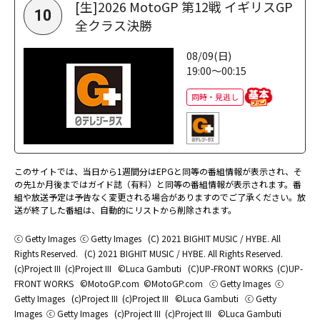
[生]2026 MotoGP 第12戦 イギリスGP
10
全クラス決勝
08/09(日)
19:00～00:15
同時・見逃し
このサイトでは、当日から1週間分はEPGと同等の番組情報が表示され、そ
の先1か月後まではガイド誌（有料）と同等の番組情報が表示されます。番
組や放送予定は予告なく変更される場合がありますのでご了承ください。放
送が終了した番組は、自動的にリストから削除されます。
ⓒ Getty Images
ⓒ Getty Images
(C) 2021 BIGHIT MUSIC / HYBE. All
Rights Reserved.
(C) 2021 BIGHIT MUSIC / HYBE. All Rights Reserved.
(c)Project III
(c)Project III
©Luca Gambuti
(C)UP-FRONT WORKS
(C)UP-
FRONT WORKS
©MotoGP.com
©MotoGP.com
ⓒ Getty Images
ⓒ
Getty Images
(c)Project III
(c)Project III
©Luca Gambuti
ⓒ Getty
Images
ⓒ Getty Images
(c)Project III
(c)Project III
©Luca Gambuti