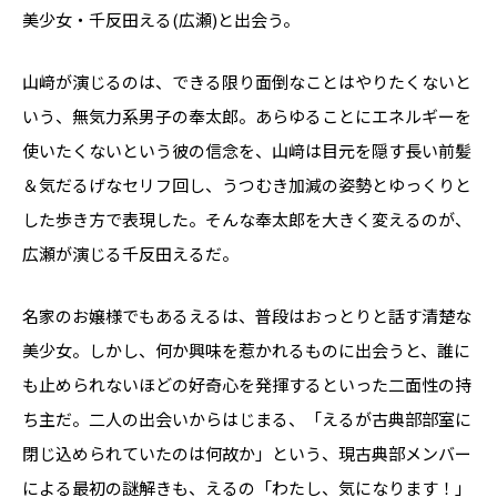
美少女・千反田える(広瀬)と出会う。
山﨑が演じるのは、できる限り面倒なことはやりたくないと
いう、無気力系男子の奉太郎。あらゆることにエネルギーを
使いたくないという彼の信念を、山﨑は目元を隠す長い前髪
＆気だるげなセリフ回し、うつむき加減の姿勢とゆっくりと
した歩き方で表現した。そんな奉太郎を大きく変えるのが、
広瀬が演じる千反田えるだ。
名家のお嬢様でもあるえるは、普段はおっとりと話す清楚な
美少女。しかし、何か興味を惹かれるものに出会うと、誰に
も止められないほどの好奇心を発揮するといった二面性の持
ち主だ。二人の出会いからはじまる、「えるが古典部部室に
閉じ込められていたのは何故か」という、現古典部メンバー
による最初の謎解きも、えるの「わたし、気になります！」