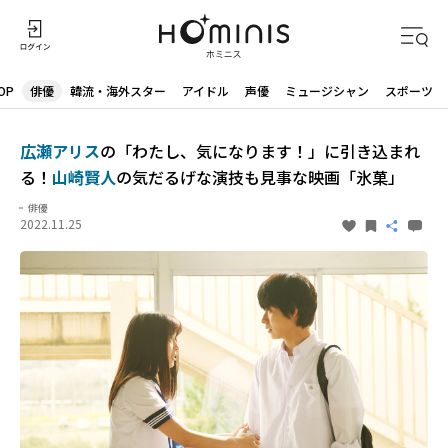
OP
俳優
韓流・海外スター
アイドル
声優
ミュージシャン
スポーツ
広瀬アリス
の「わたし、気になります！」に引き込まれ
る！
山崎賢人
の気だるげな演技も見事な映画「氷菓」
俳優
2022.11.25