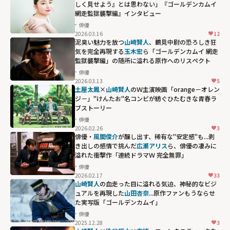
しく見せよう』とは思わない」『ゴールデンカムイ
網走監獄襲撃編』インタビュー
俳優
2026.03.16
12
泥臭い魅力を放つ
山崎賢人
、鶴見中尉の恐ろしき狂
気を完全再現する
玉木宏
ら「ゴールデンカムイ 網走
監獄襲撃編」の随所に溢れる原作へのリスペクト
俳優
2026.03.13
5
土屋太鳳
×
山崎賢人
のＷ主演映画「orange－オレン
ジ－」――"けんたお"名コンビが紡ぐひたむきな青春ラ
ブストーリー
俳優
2026.02.26
3
俳優・
風間俊介
が醸し出す、稀有な"安定感"も...剥
き出しの感情で挑んだ
広瀬アリス
ら、俳優の凄みに
溢れた衝撃作「連続ドラマＷ 完全無罪」
俳優
2026.02.17
33
広瀬アリスら、
山崎賢人
の血走った目に溢れる気迫、神秘的なビジ
俳優の凄みに溢
ュアルを再現した
山田杏奈
...原作ファンもうならせ
た実写版「ゴールデンカムイ」
れた衝撃作「連
俳優
続ドラマＷ 完全
2025.12.28
3