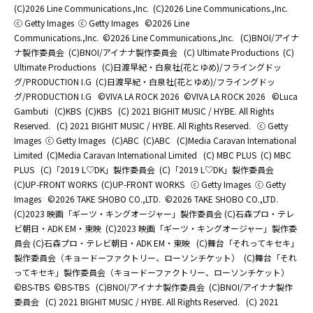
(C)2026 Line Communications.,Inc.
(C)2026 Line Communications.,Inc.
ⓒ Getty Images
ⓒ Getty Images
©2026 Line
Communications.,Inc.
©2026 Line Communications.,Inc.
(C)BNOI/アイナ
ナ製作委員会
(C)BNOI/アイナナ製作委員会
(C) Ultimate Productions
(C)
Ultimate Productions
(C)日渡早紀・白泉社(花とゆめ)/フライングドッ
グ/PRODUCTION I.G
(C)日渡早紀・白泉社(花とゆめ)/フライングドッ
グ/PRODUCTION I.G
©️VIVA LA ROCK 2026
©️VIVA LA ROCK 2026
©Luca
Gambuti
(C)KBS
(C)KBS
(C) 2021 BIGHIT MUSIC / HYBE. All Rights
Reserved.
(C) 2021 BIGHIT MUSIC / HYBE. All Rights Reserved.
ⓒ Getty
Images
ⓒ Getty Images
(C)ABC
(C)ABC
(C)Media Caravan International
Limited
(C)Media Caravan International Limited
(C) MBC PLUS
(C) MBC
PLUS
(C)「2019 L♡DK」製作委員会
(C)「2019 L♡DK」製作委員会
(C)UP-FRONT WORKS
(C)UP-FRONT WORKS
ⓒ Getty Images
ⓒ Getty
Images
©2026 TAKE SHOBO CO.,LTD.
©2026 TAKE SHOBO CO.,LTD.
(C)2023 映画「ギーツ・キングオージャー」製作委員会 (C)石森プロ・テレ
ビ朝日・ADK EM・東映
(C)2023 映画「ギーツ・キングオージャー」製作委
員会 (C)石森プロ・テレビ朝日・ADK EM・東映
(C)舞台「それってキセキ」
製作委員会（キョードーファクトリー、ローソンチケット）
(C)舞台「それ
ってキセキ」製作委員会（キョードーファクトリー、ローソンチケット）
©BS-TBS
©BS-TBS
(C)BNOI/アイナナ製作委員会
(C)BNOI/アイナナ製作
委員会
(C) 2021 BIGHIT MUSIC / HYBE. All Rights Reserved.
(C) 2021