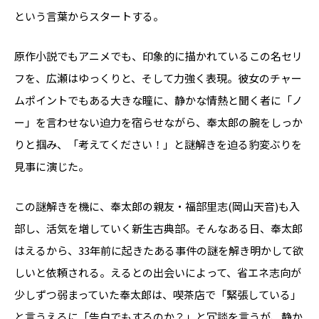
という言葉からスタートする。
原作小説でもアニメでも、印象的に描かれているこの名セリ
フを、広瀬はゆっくりと、そして力強く表現。彼女のチャー
ムポイントでもある大きな瞳に、静かな情熱と聞く者に「ノ
ー」を言わせない迫力を宿らせながら、奉太郎の腕をしっか
りと掴み、「考えてください！」と謎解きを迫る豹変ぶりを
見事に演じた。
この謎解きを機に、奉太郎の親友・福部里志(岡山天音)も入
部し、活気を増していく新生古典部。そんなある日、奉太郎
はえるから、33年前に起きたある事件の謎を解き明かして欲
しいと依頼される。えるとの出会いによって、省エネ志向が
少しずつ弱まっていた奉太郎は、喫茶店で「緊張している」
と言うえるに「告白でもするのか？」と冗談を言うが、静か