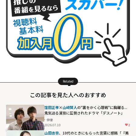
Related
この記事を見た人へのおすすめ
窪田正孝
×
山﨑賢人
の"裏をかく心理戦"に胸躍る...
鬼気迫る演技に圧倒されたドラマ「デスノート」
俳優
2026.07.10
2
山田杏奈
、10代のときにもらった言葉に感銘「『美