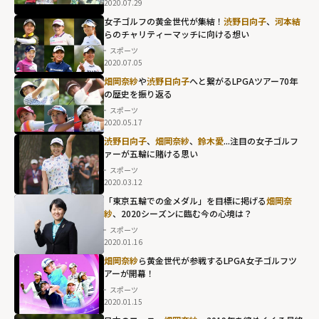
2020.07.29
女子ゴルフの黄金世代が集結！
渋野日向子
、
河本結
らのチャリティーマッチに向ける想い
スポーツ
2020.07.05
畑岡奈紗
や
渋野日向子
へと繋がるLPGAツアー70年
の歴史を振り返る
スポーツ
2020.05.17
渋野日向子
、
畑岡奈紗
、
鈴木愛
...注目の女子ゴルフ
ァーが五輪に賭ける思い
スポーツ
2020.03.12
「東京五輪での金メダル」を目標に掲げる
畑岡奈
紗
、2020シーズンに臨む今の心境は？
スポーツ
2020.01.16
畑岡奈紗
ら黄金世代が参戦するLPGA女子ゴルフツ
アーが開幕！
スポーツ
2020.01.15