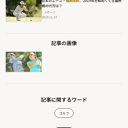
日本のエース・
畑岡奈紗
、2019年を締めくくる最終
戦の行方は？
スポーツ
2019.11.23
記事の画像
記事に関するワード
ゴルフ