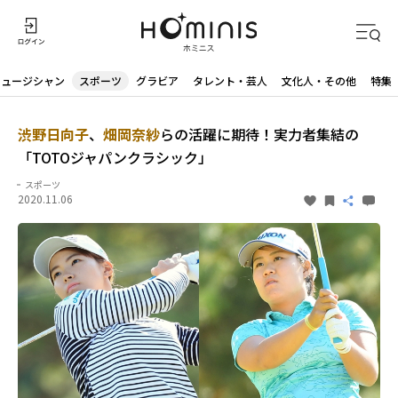
ミュージシャン
スポーツ
グラビア
タレント・芸人
文化人・その他
特集
渋野日向子
、
畑岡奈紗
らの活躍に期待！実力者集結の
「TOTOジャパンクラシック」
スポーツ
2020.11.06