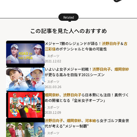
Related
この記事を見た人へのおすすめ
メジャー7勝のレジェンドが語る！
渋野日向子
＆
古
江彩佳
のポテンシャルと今後の可能性
スポーツ
2021.12.02
いよいよ女子メジャー初戦！
渋野日向子
、
畑岡奈紗
が更なる高みを目指す2021シーズン
スポーツ
2021.03.26
畑岡奈紗
、
渋野日向子
ら日本勢にも注目！異例づく
めの開催となる「全米女子オープン」
スポーツ
2020.12.09
渋野日向子
、
畑岡奈紗
、
河本結
ら女子ゴルフ黄金世
代が考える"メジャー制覇"
スポーツ