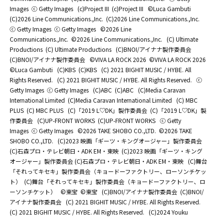
Images
ⓒ Getty Images
(c)Project III
(c)Project III
©Luca Gambuti
(C)2026 Line Communications.,Inc.
(C)2026 Line Communications.,Inc.
ⓒ Getty Images
ⓒ Getty Images
©2026 Line
Communications.,Inc.
©2026 Line Communications.,Inc.
(C) Ultimate
Productions
(C) Ultimate Productions
(C)BNOI/アイナナ製作委員会
(C)BNOI/アイナナ製作委員会
©️VIVA LA ROCK 2026
©️VIVA LA ROCK 2026
©Luca Gambuti
(C)KBS
(C)KBS
(C) 2021 BIGHIT MUSIC / HYBE. All
Rights Reserved.
(C) 2021 BIGHIT MUSIC / HYBE. All Rights Reserved.
ⓒ
Getty Images
ⓒ Getty Images
(C)ABC
(C)ABC
(C)Media Caravan
International Limited
(C)Media Caravan International Limited
(C) MBC
PLUS
(C) MBC PLUS
(C)「2019 L♡DK」製作委員会
(C)「2019 L♡DK」製
作委員会
(C)UP-FRONT WORKS
(C)UP-FRONT WORKS
ⓒ Getty
Images
ⓒ Getty Images
©2026 TAKE SHOBO CO.,LTD.
©2026 TAKE
SHOBO CO.,LTD.
(C)2023 映画「ギーツ・キングオージャー」製作委員会
(C)石森プロ・テレビ朝日・ADK EM・東映
(C)2023 映画「ギーツ・キング
オージャー」製作委員会 (C)石森プロ・テレビ朝日・ADK EM・東映
(C)舞台
「それってキセキ」製作委員会（キョードーファクトリー、ローソンチケッ
ト）
(C)舞台「それってキセキ」製作委員会（キョードーファクトリー、ロ
ーソンチケット）
©東宝
©東宝
(C)BNOI/アイナナ製作委員会
(C)BNOI/
アイナナ製作委員会
(C) 2021 BIGHIT MUSIC / HYBE. All Rights Reserved.
(C) 2021 BIGHIT MUSIC / HYBE. All Rights Reserved.
(C)2024 Youku