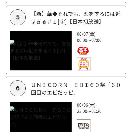
【新】華◆それでも、恋をするには近
5
すぎる＃１[字]【日本初放送】
08/07(金)
06:00～07:00
ＵＮＩＣＯＲＮ ＥＢＩ６０祭「６０
6
回目のエビだっピ」
08/06(木)
23:00～01:20