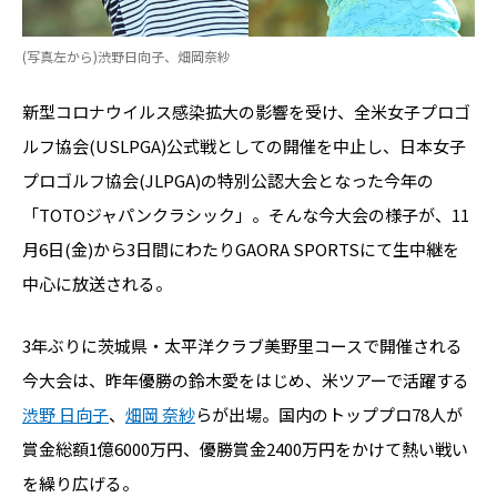
(写真左から)渋野日向子、畑岡奈紗
新型コロナウイルス感染拡大の影響を受け、全米女子プロゴ
ルフ協会(USLPGA)公式戦としての開催を中止し、日本女子
プロゴルフ協会(JLPGA)の特別公認大会となった今年の
「TOTOジャパンクラシック」。そんな今大会の様子が、11
月6日(金)から3日間にわたりGAORA SPORTSにて生中継を
中心に放送される。
3年ぶりに茨城県・太平洋クラブ美野里コースで開催される
今大会は、昨年優勝の鈴木愛をはじめ、米ツアーで活躍する
渋野 日向子
、
畑岡 奈紗
らが出場。国内のトッププロ78人が
賞金総額1億6000万円、優勝賞金2400万円をかけて熱い戦い
を繰り広げる。