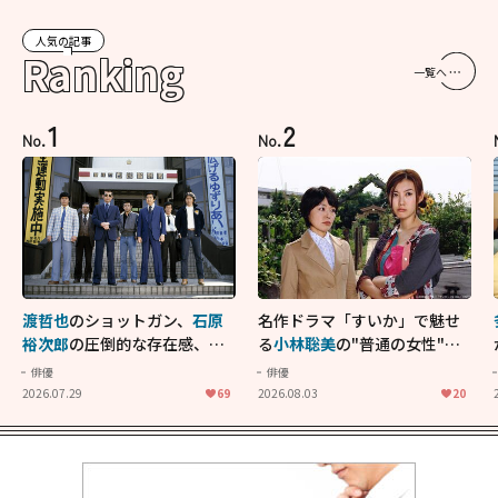
人気の記事
Ranking
一覧へ
1
2
No.
No.
渡哲也
のショットガン、
石原
名作ドラマ「すいか」で魅せ
裕次郎
の圧倒的な存在感、
舘
る
小林聡美
の"普通の女性"が
ひろし
のバイクアクショ
大人に刺さる...映画「かもめ
俳優
俳優
ン！"大門軍団"のカッコよさ
食堂」にも通じる静かな芝居
2026.07.29
69
2026.08.03
20
が詰まった「西部警察 PART-
II」