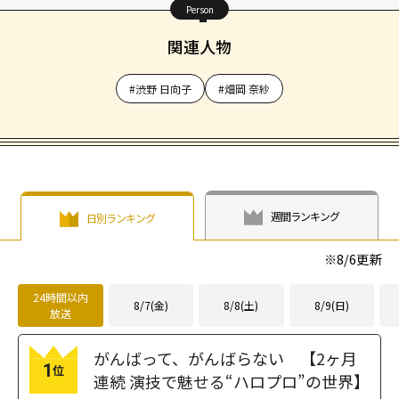
Person
関連人物
#渋野 日向子
#畑岡 奈紗
週間ランキング
日別ランキング
※
8/6
更新
24時間以内
8/7(金)
8/8(土)
8/9(日)
放送
がんばって、がんばらない 【2ヶ月
1
位
連続 演技で魅せる“ハロプロ”の世界】