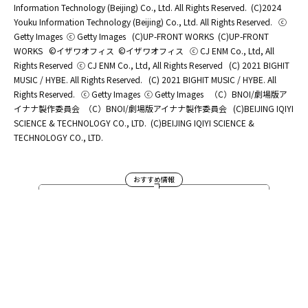
Information Technology (Beijing) Co., Ltd. All Rights Reserved.
(C)2024
Youku Information Technology (Beijing) Co., Ltd. All Rights Reserved.
ⓒ
Getty Images
ⓒ Getty Images
(C)UP-FRONT WORKS
(C)UP-FRONT
WORKS
©イザワオフィス
©イザワオフィス
ⓒ CJ ENM Co., Ltd, All
Rights Reserved
ⓒ CJ ENM Co., Ltd, All Rights Reserved
(C) 2021 BIGHIT
MUSIC / HYBE. All Rights Reserved.
(C) 2021 BIGHIT MUSIC / HYBE. All
Rights Reserved.
ⓒ Getty Images
ⓒ Getty Images
（C）BNOI/劇場版ア
イナナ製作委員会
（C）BNOI/劇場版アイナナ製作委員会
(C)BEIJING IQIYI
SCIENCE & TECHNOLOGY CO., LTD.
(C)BEIJING IQIYI SCIENCE &
TECHNOLOGY CO., LTD.
おすすめ情報