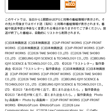
このサイトでは、当日から1週間分はEPGと同等の番組情報が表示され、そ
の先1か月後まではガイド誌（有料）と同等の番組情報が表示されます。番
組や放送予定は予告なく変更される場合がありますのでご了承ください。放
送が終了した番組は、自動的にリストから削除されます。
(C)日本映画放送
(C)日本映画放送
(C)UP-FRONT WORKS
(C)UP-FRONT
WORKS
(C)日本映画放送
(C)日本映画放送
(C)UP-FRONT WORKS
(C)UP-
FRONT WORKS
(C)2026 TAKE SHOBO CO.,LTD.
(C)2026 TAKE SHOBO
CO.,LTD.
(C)BEIJING IQIYI SCIENCE & TECHNOLOGY CO., LTD.
(C)BEIJING
IQIYI SCIENCE & TECHNOLOGY CO., LTD.
©2020「ラストレター」製作委
員会
©2020「ラストレター」製作委員会
(C)日本映画放送
(C)日本映画放
送
(C)UP-FRONT WORKS
(C)UP-FRONT WORKS
(C)2026 TAKE SHOBO
CO.,LTD.
(C)2026 TAKE SHOBO CO.,LTD.
(C)BEIJING IQIYI SCIENCE &
TECHNOLOGY CO., LTD.
(C)BEIJING IQIYI SCIENCE & TECHNOLOGY CO.,
LTD.
©2023「あの花が咲く丘で、君とまた出会えたら。」製作委員会
©2023「あの花が咲く丘で、君とまた出会えたら。」製作委員会
Photo
by 森島興一
Photo by 森島興一
(C)UP-FRONT WORKS
(C)UP-FRONT
WORKS
©MotoGP.com
©MotoGP.com
(C)2026 Line
Communications.,Inc.
(C)2026 Line Communications.,Inc.
ⓒ Getty