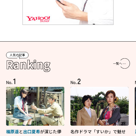
人気の記事
Ranking
一覧へ
1
2
No.
No.
福原遥
と
出口夏希
が演じた儚
名作ドラマ「すいか」で魅せ