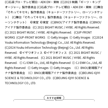
(C)石森プロ・テレビ朝日・ADK EM・東映
(C)2023 映画「ギーツ・キング
オージャー」製作委員会 (C)石森プロ・テレビ朝日・ADK EM・東映
(C)舞台
「それってキセキ」製作委員会（キョードーファクトリー、ローソンチケッ
ト）
(C)舞台「それってキセキ」製作委員会（キョードーファクトリー、ロ
ーソンチケット）
©東宝
©東宝
(C)BNOI/アイナナ製作委員会
(C)BNOI/
アイナナ製作委員会
(C) 2021 BIGHIT MUSIC / HYBE. All Rights Reserved.
(C) 2021 BIGHIT MUSIC / HYBE. All Rights Reserved.
(C)UP-FRONT
WORKS
(C)UP-FRONT WORKS
ⓒ Getty Images
ⓒ Getty Images
(C)2024
Youku Information Technology (Beijing) Co., Ltd. All Rights Reserved.
(C)2024 Youku Information Technology (Beijing) Co., Ltd. All Rights
Reserved.
©イザワオフィス
©イザワオフィス
(C) 2021 BIGHIT MUSIC /
HYBE. All Rights Reserved.
(C) 2021 BIGHIT MUSIC / HYBE. All Rights
Reserved.
ⓒ CJ ENM Co., Ltd, All Rights Reserved
ⓒ CJ ENM Co., Ltd, All
Rights Reserved
ⓒ Getty Images
ⓒ Getty Images
（C）BNOI/劇場版アイ
ナナ製作委員会
（C）BNOI/劇場版アイナナ製作委員会
(C)BEIJING IQIYI
SCIENCE & TECHNOLOGY CO., LTD.
(C)BEIJING IQIYI SCIENCE &
TECHNOLOGY CO., LTD.
おすすめ情報