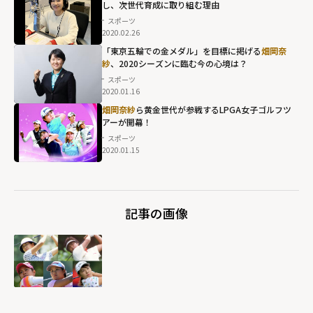
し、次世代育成に取り組む理由
スポーツ
2020.02.26
「東京五輪での金メダル」を目標に掲げる
畑岡奈
紗
、2020シーズンに臨む今の心境は？
スポーツ
2020.01.16
畑岡奈紗
ら黄金世代が参戦するLPGA女子ゴルフツ
アーが開幕！
スポーツ
2020.01.15
記事の画像