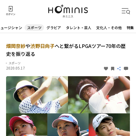
ミュージシャン
スポーツ
グラビア
タレント・芸人
文化人・その他
特集
畑岡奈紗
や
渋野日向子
へと繋がるLPGAツアー70年の歴
史を振り返る
スポーツ
2020.05.17