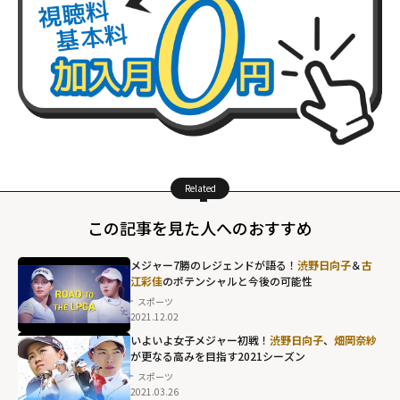
Related
この記事を見た人へのおすすめ
メジャー7勝のレジェンドが語る！
渋野日向子
＆
古
江彩佳
のポテンシャルと今後の可能性
スポーツ
2021.12.02
いよいよ女子メジャー初戦！
渋野日向子
、
畑岡奈紗
が更なる高みを目指す2021シーズン
スポーツ
2021.03.26