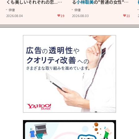
くも美しいそれぞれの恋...生
る
小林聡美
の"普通の女性"が
きることの尊さを教えてくれ
大人に刺さる...映画「かもめ
俳優
俳優
た映画「あの花が咲く丘で、
食堂」にも通じる静かな芝居
2026.08.04
19
2026.08.03
21
君とまた出会えたら。」