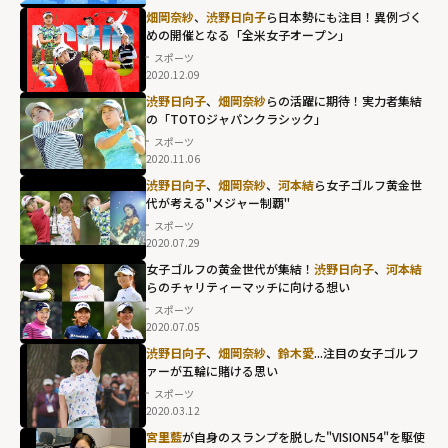
畑岡奈紗
、
渋野日向子
ら日本勢にも注目！異例づく
めの開催となる「全米女子オープン」
スポーツ
2020.12.09
渋野日向子
、
畑岡奈紗
らの活躍に期待！実力者集結
の「TOTOジャパンクラシック」
スポーツ
2020.11.06
渋野日向子
、
畑岡奈紗
、
河本結
ら女子ゴルフ黄金世
代が考える"メジャー制覇"
スポーツ
2020.07.29
女子ゴルフの黄金世代が集結！
渋野日向子
、
河本結
らのチャリティーマッチに向ける想い
スポーツ
2020.07.05
渋野日向子
、
畑岡奈紗
、
鈴木愛
...注目の女子ゴルフ
ァーが五輪に賭ける思い
スポーツ
2020.03.12
宮里藍
が自身のスランプを脱した"VISION54"を駆使