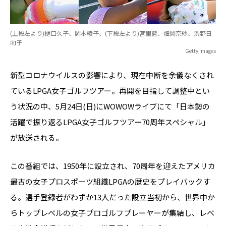
(上段左より)樋口久子、岡本綾子、(下段左より)宮里藍、畑岡奈紗、渋野日
向子
Getty Images
新型コロナウイルスの影響により、現在中断を余儀なくされ
ているLPGA女子ゴルフツアー。再開を目指して調整中とい
う状況の中、5月24日(日)にWOWOWライブにて「日本勢の
活躍で振り返るLPGA女子ゴルフツアー70周年スペシャル」
が放送される。
この番組では、1950年に設立され、70周年を迎えたアメリカ
最古の女子プロスポーツ組織LPGAの歴史をプレイバックす
る。選手登録者がわずか13人だった設立当初から、世界中か
らトップレベルの女子プロゴルフプレーヤーが集結し、レベ