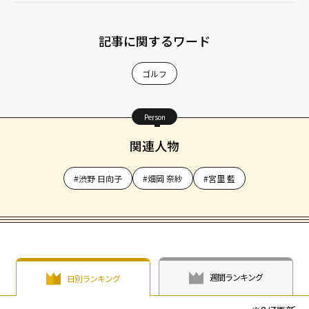
記事に関するワード
ゴルフ
Person
関連人物
#渋野 日向子
#畑岡 奈紗
#宮里 藍
週間ランキング
日別ランキング