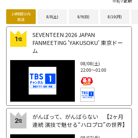
※
8/7
更新
24時間以内
8/8(土)
8/9(日)
8/10(月)
放送
SEVENTEEN 2026 JAPAN
1
位
FANMEETING 'YAKUSOKU' 東京ドー
ム
08/08(土)
22:00～01:00
がんばって、がんばらない 【2ヶ月
2
位
連続 演技で魅せる“ハロプロ”の世界】
08/07(金)