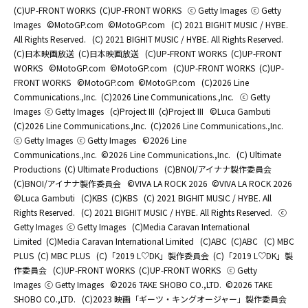
(C)UP-FRONT WORKS
(C)UP-FRONT WORKS
ⓒ Getty Images
ⓒ Getty
Images
©MotoGP.com
©MotoGP.com
(C) 2021 BIGHIT MUSIC / HYBE.
All Rights Reserved.
(C) 2021 BIGHIT MUSIC / HYBE. All Rights Reserved.
(C)日本映画放送
(C)日本映画放送
(C)UP-FRONT WORKS
(C)UP-FRONT
WORKS
©MotoGP.com
©MotoGP.com
(C)UP-FRONT WORKS
(C)UP-
FRONT WORKS
©MotoGP.com
©MotoGP.com
(C)2026 Line
Communications.,Inc.
(C)2026 Line Communications.,Inc.
ⓒ Getty
Images
ⓒ Getty Images
(c)Project III
(c)Project III
©Luca Gambuti
(C)2026 Line Communications.,Inc.
(C)2026 Line Communications.,Inc.
ⓒ Getty Images
ⓒ Getty Images
©2026 Line
Communications.,Inc.
©2026 Line Communications.,Inc.
(C) Ultimate
Productions
(C) Ultimate Productions
(C)BNOI/アイナナ製作委員会
(C)BNOI/アイナナ製作委員会
©️VIVA LA ROCK 2026
©️VIVA LA ROCK 2026
©Luca Gambuti
(C)KBS
(C)KBS
(C) 2021 BIGHIT MUSIC / HYBE. All
Rights Reserved.
(C) 2021 BIGHIT MUSIC / HYBE. All Rights Reserved.
ⓒ
Getty Images
ⓒ Getty Images
(C)Media Caravan International
Limited
(C)Media Caravan International Limited
(C)ABC
(C)ABC
(C) MBC
PLUS
(C) MBC PLUS
(C)「2019 L♡DK」製作委員会
(C)「2019 L♡DK」製
作委員会
(C)UP-FRONT WORKS
(C)UP-FRONT WORKS
ⓒ Getty
Images
ⓒ Getty Images
©2026 TAKE SHOBO CO.,LTD.
©2026 TAKE
SHOBO CO.,LTD.
(C)2023 映画「ギーツ・キングオージャー」製作委員会