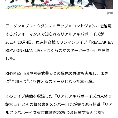
(c)RAB
アニソン×ブレイクダンス×ラップ×コント――ジャンルを越境
するパフォーマンスで知られるリアルアキバボーイズが、
2025年10月4日、東京体育館でワンマンライブ『REAL AKIBA
BOYZ ONEMAN LIVE～ぼくらのマスターピース～』を開催
した。
RHYMESTERや喜矢武豊らとの異色の共演も実現し、まさ
に"全部入り"とも言えるステージとなった本公演。
そのライブ映像を収録した『リアルアキバボーイズ東京体育
館2025』とその舞台裏をメンバー自身が振り返る特番『リア
ルアキバボーイズ東京体育館2025 今頃反省するん会SP』