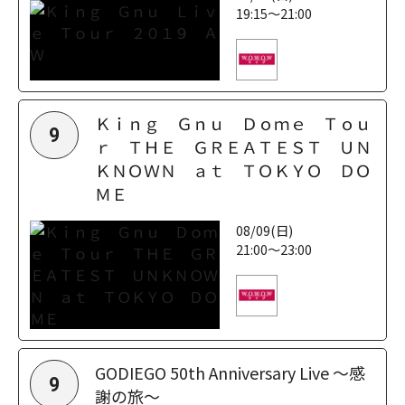
19:15～21:00
Ｋｉｎｇ Ｇｎｕ Ｄｏｍｅ Ｔｏｕ
9
ｒ ＴＨＥ ＧＲＥＡＴＥＳＴ ＵＮ
ＫＮＯＷＮ ａｔ ＴＯＫＹＯ ＤＯ
ＭＥ
08/09(日)
21:00～23:00
GODIEGO 50th Anniversary Live ～感
9
謝の旅～