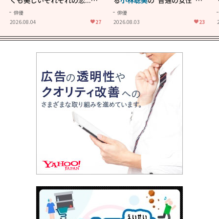
きることの尊さを教えてくれ
大人に刺さる...映画「かもめ
俳優
俳優
た映画「あの花が咲く丘で、
食堂」にも通じる静かな芝居
2026.08.04
27
2026.08.03
23
君とまた出会えたら。」