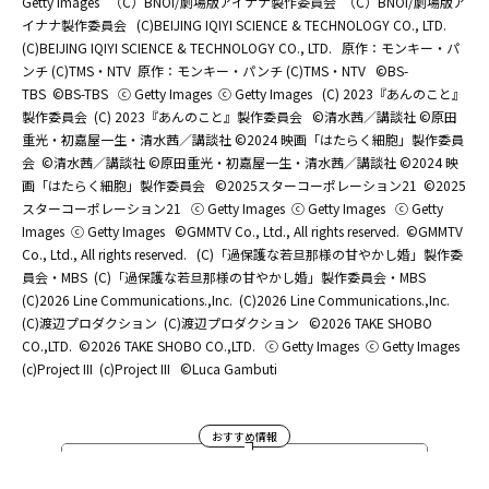
Getty Images
（C）BNOI/劇場版アイナナ製作委員会
（C）BNOI/劇場版ア
イナナ製作委員会
(C)BEIJING IQIYI SCIENCE & TECHNOLOGY CO., LTD.
(C)BEIJING IQIYI SCIENCE & TECHNOLOGY CO., LTD.
原作：モンキー・パ
ンチ (C)TMS・NTV
原作：モンキー・パンチ (C)TMS・NTV
©BS-
TBS
©BS-TBS
ⓒ Getty Images
ⓒ Getty Images
(C) 2023『あんのこと』
製作委員会
(C) 2023『あんのこと』製作委員会
©清水茜／講談社 ©原田
重光・初嘉屋一生・清水茜／講談社 ©2024 映画「はたらく細胞」製作委員
会
©清水茜／講談社 ©原田重光・初嘉屋一生・清水茜／講談社 ©2024 映
画「はたらく細胞」製作委員会
©2025スターコーポレーション21
©2025
スターコーポレーション21
ⓒ Getty Images
ⓒ Getty Images
ⓒ Getty
Images
ⓒ Getty Images
©GMMTV Co., Ltd., All rights reserved.
©GMMTV
Co., Ltd., All rights reserved.
(C)「過保護な若旦那様の甘やかし婚」製作委
員会・MBS
(C)「過保護な若旦那様の甘やかし婚」製作委員会・MBS
(C)2026 Line Communications.,Inc.
(C)2026 Line Communications.,Inc.
(C)渡辺プロダクション
(C)渡辺プロダクション
©2026 TAKE SHOBO
CO.,LTD.
©2026 TAKE SHOBO CO.,LTD.
ⓒ Getty Images
ⓒ Getty Images
(c)Project III
(c)Project III
©Luca Gambuti
おすすめ情報