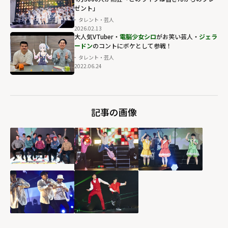
ゼント」
タレント・芸人
2026.02.13
大人気VTuber・
電脳少女シロ
がお笑い芸人・
ジェラ
ードン
のコントにボケとして参戦！
タレント・芸人
2022.06.24
記事の画像