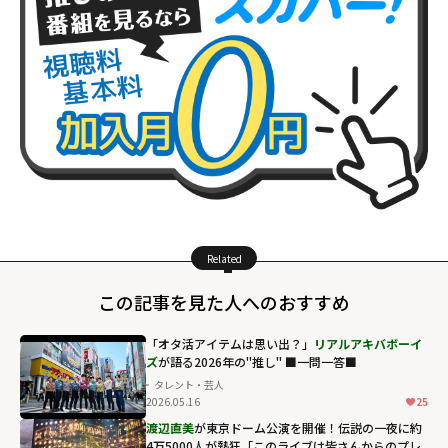
Related
この記事を見た人へのおすすめ
「オタ活アイテムは思い出？」
リアルアキバボーイ
ズ
が語る2026年の"推し" ■一問一答■
タレント・芸人
2026.05.16
25
渡辺直美
が東京ドーム公演を開催！伝説の一夜に約
4万5000人が熱狂「このライブは皆さんからのプレ