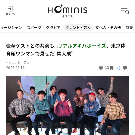
ミュージシャン
スポーツ
グラビア
タレント・芸人
文化人・その他
特集
豪華ゲストとの共演も...
リアルアキバボーイズ
、東京体
育館ワンマンで見せた"集大成"
タレント・芸人
2026.05.16
13