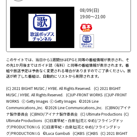
08/09(日)
19:00～21:00
このサイトでは、当日から1週間分はEPGと同等の番組情報が表示され、そ
の先1か月後まではガイド誌（有料）と同等の番組情報が表示されます。番
組や放送予定は予告なく変更される場合がありますのでご了承ください。放
送が終了した番組は、自動的にリストから削除されます。
(C) 2021 BIGHIT MUSIC / HYBE. All Rights Reserved.
(C) 2021 BIGHIT
MUSIC / HYBE. All Rights Reserved.
(C)UP-FRONT WORKS
(C)UP-FRONT
WORKS
ⓒ Getty Images
ⓒ Getty Images
©2026 Line
Communications.,Inc.
©2026 Line Communications.,Inc.
(C)BNOI/アイナ
ナ製作委員会
(C)BNOI/アイナナ製作委員会
(C) Ultimate Productions
(C)
Ultimate Productions
(C)日渡早紀・白泉社(花とゆめ)/フライングドッ
グ/PRODUCTION I.G
(C)日渡早紀・白泉社(花とゆめ)/フライングドッ
グ/PRODUCTION I.G
©Luca Gambuti
(C)KBS
(C)KBS
(C) 2021 BIGHIT