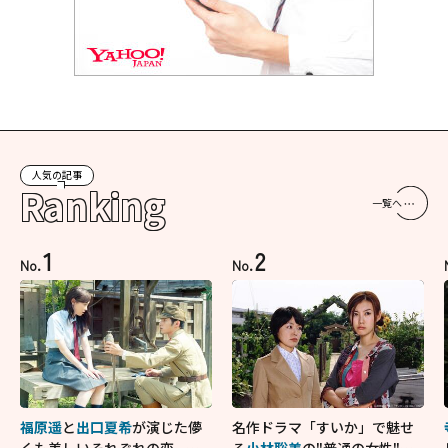
人気の記事
Ranking
一覧へ
1
2
No.
No.
福原遥
と
出口夏希
が演じた儚
名作ドラマ「すいか」で魅せ
くも美しいそれぞれの恋...生
る
小林聡美
の"普通の女性"が