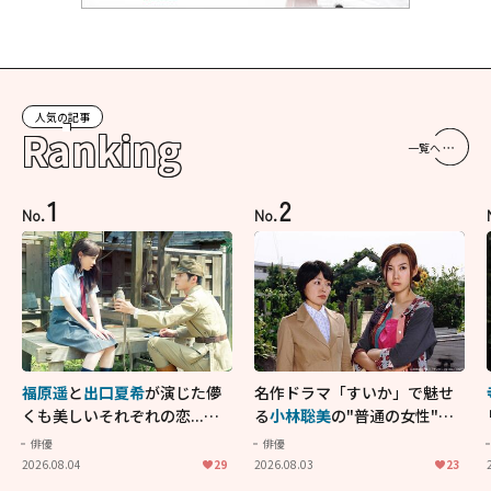
人気の記事
Ranking
一覧へ
1
2
No.
No.
福原遥
と
出口夏希
が演じた儚
名作ドラマ「すいか」で魅せ
くも美しいそれぞれの恋...生
る
小林聡美
の"普通の女性"が
きることの尊さを教えてくれ
大人に刺さる...映画「かもめ
俳優
俳優
た映画「あの花が咲く丘で、
食堂」にも通じる静かな芝居
2026.08.04
29
2026.08.03
23
君とまた出会えたら。」