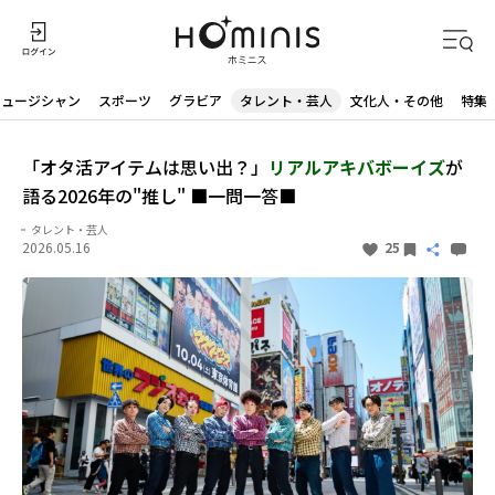
ミュージシャン
スポーツ
グラビア
タレント・芸人
文化人・その他
特集
「オタ活アイテムは思い出？」
リアルアキバボーイズ
が
語る2026年の"推し" ■一問一答■
タレント・芸人
2026.05.16
25