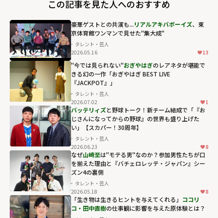
この記事を見た人へのおすすめ
豪華ゲストとの共演も...
リアルアキバボーイズ
、東
京体育館ワンマンで見せた"集大成"
タレント・芸人
2026.05.16
13
"今では見られない"
おぎやはぎ
のレアネタが堪能で
きる幻の一作「おぎやはぎ BEST LIVE
『JACKPOT』」
タレント・芸人
2026.07.02
1
おぎやはぎのレ
バッテリィズ
と野球トーク！新チーム結成で「『お
アネタが堪能で
じさんになってからの野球』の世界も盛り上げた
い」【スカパー！30周年】
きる幻の一作
タレント・芸人
「おぎやはぎ
2026.06.23
8
BEST LIVE
なぜ
山崎至
は"モテる男"なのか？参加男性たちが口
を揃えた理由と『バチェロレッテ・ジャパン』シー
『JACKPOT』」
ズン4の裏側
" width="304"
タレント・芸人
height="203"
2026.05.18
8
loading="lazy"
「生き物は生きるヒントを与えてくれる」
ココリ
コ・田中直樹
の仕事観に影響を与えた原体験とは？
fetchpriority="h