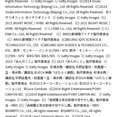
Rights Reserved.
ⓒ Getty Images
ⓒ Getty Images
(C)2024 Youku
Information Technology (Beijing) Co., Ltd. All Rights Reserved.
(C)2024
Youku Information Technology (Beijing) Co., Ltd. All Rights Reserved.
©イ
ザワオフィス
©イザワオフィス
ⓒ Getty Images
ⓒ Getty Images
(C)
2021 BIGHIT MUSIC / HYBE. All Rights Reserved.
(C) 2021 BIGHIT MUSIC /
HYBE. All Rights Reserved.
ⓒ CJ ENM Co., Ltd, All Rights Reserved
ⓒ CJ
ENM Co., Ltd, All Rights Reserved
（C）BNOI/劇場版アイナナ製作委員会
（C）BNOI/劇場版アイナナ製作委員会
(C)BEIJING IQIYI SCIENCE &
TECHNOLOGY CO., LTD.
(C)BEIJING IQIYI SCIENCE & TECHNOLOGY CO.,
LTD.
原作：モンキー・パンチ (C)TMS・NTV
原作：モンキー・パンチ
(C)TMS・NTV
©BS-TBS
©BS-TBS
ⓒ Getty Images
ⓒ Getty Images
(C)
2023『あんのこと』製作委員会
(C) 2023『あんのこと』製作委員会
ⓒ
Getty Images
ⓒ Getty Images
©清水茜／講談社 ©原田重光・初嘉屋一
生・清水茜／講談社 ©2024 映画「はたらく細胞」製作委員会
©清水茜／
講談社 ©原田重光・初嘉屋一生・清水茜／講談社 ©2024 映画「はたらく細
胞」製作委員会
©2025スターコーポレーション21
©2025スターコーポレ
ーション21
©Luca Gambuti
(C)2016 BigHit Entertainment/PONY
CANYON INC.
(C)2016 BigHit Entertainment/PONY CANYON INC.
ⓒ Getty
Images
ⓒ Getty Images
(C)「過保護な若旦那様の甘やかし婚」製作委員
会・MBS
(C)「過保護な若旦那様の甘やかし婚」製作委員会・MBS
©GMMTV Co., Ltd., All rights reserved.
©GMMTV Co., Ltd., All rights
reserved.
(C)2026 Line Communications.,Inc.
(C)2026 Line