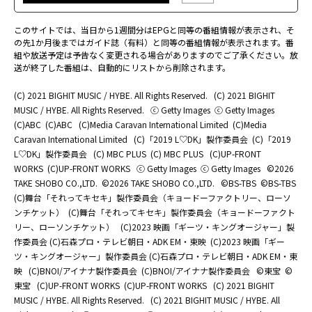
このサイトでは、当日から1週間分はEPGと同等の番組情報が表示され、そ
の先1か月後まではガイド誌（有料）と同等の番組情報が表示されます。番
組や放送予定は予告なく変更される場合がありますのでご了承ください。放
送が終了した番組は、自動的にリストから削除されます。
(C) 2021 BIGHIT MUSIC / HYBE. All Rights Reserved.
(C) 2021 BIGHIT
MUSIC / HYBE. All Rights Reserved.
ⓒ Getty Images
ⓒ Getty Images
(C)ABC
(C)ABC
(C)Media Caravan International Limited
(C)Media
Caravan International Limited
(C)「2019 L♡DK」製作委員会
(C)「2019
L♡DK」製作委員会
(C) MBC PLUS
(C) MBC PLUS
(C)UP-FRONT
WORKS
(C)UP-FRONT WORKS
ⓒ Getty Images
ⓒ Getty Images
©2026
TAKE SHOBO CO.,LTD.
©2026 TAKE SHOBO CO.,LTD.
©BS-TBS
©BS-TBS
(C)舞台「それってキセキ」製作委員会（キョードーファクトリー、ローソ
ンチケット）
(C)舞台「それってキセキ」製作委員会（キョードーファクト
リー、ローソンチケット）
(C)2023 映画「ギーツ・キングオージャー」製
作委員会 (C)石森プロ・テレビ朝日・ADK EM・東映
(C)2023 映画「ギー
ツ・キングオージャー」製作委員会 (C)石森プロ・テレビ朝日・ADK EM・東
映
(C)BNOI/アイナナ製作委員会
(C)BNOI/アイナナ製作委員会
©東宝
©
東宝
(C)UP-FRONT WORKS
(C)UP-FRONT WORKS
(C) 2021 BIGHIT
MUSIC / HYBE. All Rights Reserved.
(C) 2021 BIGHIT MUSIC / HYBE. All