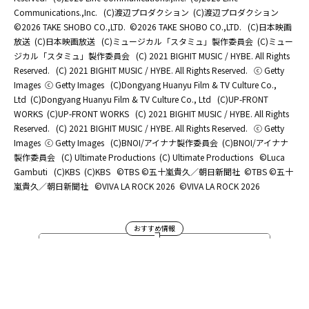
Communications.,Inc.
(C)渡辺プロダクション
(C)渡辺プロダクション
©2026 TAKE SHOBO CO.,LTD.
©2026 TAKE SHOBO CO.,LTD.
(C)日本映画
放送
(C)日本映画放送
(C)ミュージカル「スタミュ」製作委員会
(C)ミュー
ジカル「スタミュ」製作委員会
(C) 2021 BIGHIT MUSIC / HYBE. All Rights
Reserved.
(C) 2021 BIGHIT MUSIC / HYBE. All Rights Reserved.
ⓒ Getty
Images
ⓒ Getty Images
(C)Dongyang Huanyu Film & TV Culture Co.,
Ltd
(C)Dongyang Huanyu Film & TV Culture Co., Ltd
(C)UP-FRONT
WORKS
(C)UP-FRONT WORKS
(C) 2021 BIGHIT MUSIC / HYBE. All Rights
Reserved.
(C) 2021 BIGHIT MUSIC / HYBE. All Rights Reserved.
ⓒ Getty
Images
ⓒ Getty Images
(C)BNOI/アイナナ製作委員会
(C)BNOI/アイナナ
製作委員会
(C) Ultimate Productions
(C) Ultimate Productions
©Luca
Gambuti
(C)KBS
(C)KBS
©TBS ©五十嵐貴久／朝日新聞社
©TBS ©五十
嵐貴久／朝日新聞社
©️VIVA LA ROCK 2026
©️VIVA LA ROCK 2026
おすすめ情報