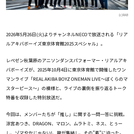
(c)RAB
2026年5月26日(火)よりチャンネルNECOで放送される「リア
ルアキバボーイズ東京体育館2025スペシャル」。
レぺゼン秋葉原のアニソンダンスパフォーマー・リアルアキ
バボーイズが、2025年10月4日に東京体育館で開催したワン
マンライブ「REAL AKIBA BOYZ ONEMAN LIVE〜ぼくらのマ
スターピース〜」の模様と、ライブの裏側を振り返るトーク
特番を収録した特別放送だ。
今回は、メンバーたちが「推し」に関する一問一答に挑戦。
涼宮あつき、DRAGON、マロン、ムラトミ、ネス、とぅー
し、ゾマやかじゃない!、龍が集結し、その"素"に迫った。