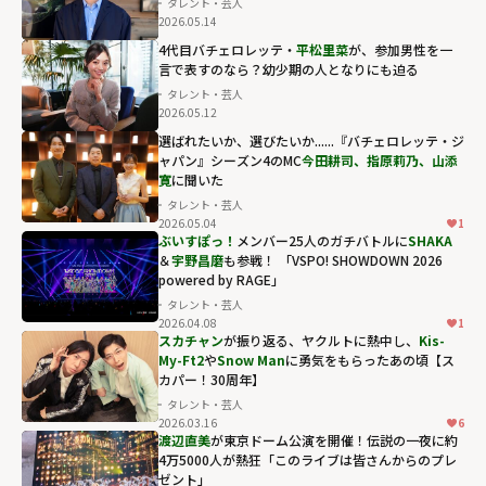
タレント・芸人
igh">
2026.05.14
4代目バチェロレッテ・
平松里菜
が、参加男性を一
言で表すのなら？幼少期の人となりにも迫る
タレント・芸人
2026.05.12
選ばれたいか、選びたいか......『バチェロレッテ・ジ
ャパン』シーズン4のMC
今田耕司、指原莉乃、山添
寛
に聞いた
タレント・芸人
2026.05.04
1
ぶいすぽっ！
メンバー25人のガチバトルに
SHAKA
＆
宇野昌磨
も参戦！ 「VSPO! SHOWDOWN 2026
powered by RAGE」
タレント・芸人
2026.04.08
1
スカチャン
が振り返る、ヤクルトに熱中し、
Kis-
My-Ft2
や
Snow Man
に勇気をもらったあの頃【ス
カパー！30周年】
タレント・芸人
2026.03.16
6
渡辺直美
が東京ドーム公演を開催！伝説の一夜に約
4万5000人が熱狂「このライブは皆さんからのプレ
ゼント」