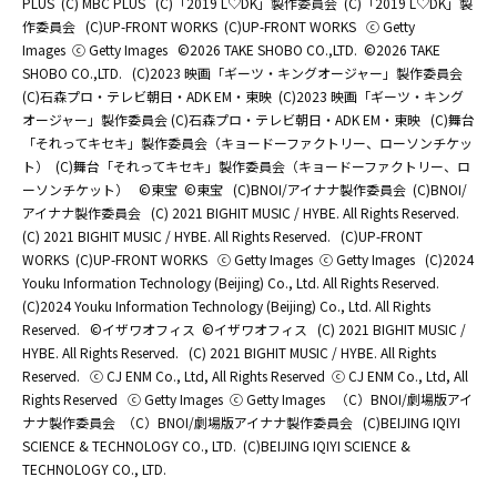
PLUS
(C) MBC PLUS
(C)「2019 L♡DK」製作委員会
(C)「2019 L♡DK」製
作委員会
(C)UP-FRONT WORKS
(C)UP-FRONT WORKS
ⓒ Getty
Images
ⓒ Getty Images
©2026 TAKE SHOBO CO.,LTD.
©2026 TAKE
SHOBO CO.,LTD.
(C)2023 映画「ギーツ・キングオージャー」製作委員会
(C)石森プロ・テレビ朝日・ADK EM・東映
(C)2023 映画「ギーツ・キング
オージャー」製作委員会 (C)石森プロ・テレビ朝日・ADK EM・東映
(C)舞台
「それってキセキ」製作委員会（キョードーファクトリー、ローソンチケッ
ト）
(C)舞台「それってキセキ」製作委員会（キョードーファクトリー、ロ
ーソンチケット）
©東宝
©東宝
(C)BNOI/アイナナ製作委員会
(C)BNOI/
アイナナ製作委員会
(C) 2021 BIGHIT MUSIC / HYBE. All Rights Reserved.
(C) 2021 BIGHIT MUSIC / HYBE. All Rights Reserved.
(C)UP-FRONT
WORKS
(C)UP-FRONT WORKS
ⓒ Getty Images
ⓒ Getty Images
(C)2024
Youku Information Technology (Beijing) Co., Ltd. All Rights Reserved.
(C)2024 Youku Information Technology (Beijing) Co., Ltd. All Rights
Reserved.
©イザワオフィス
©イザワオフィス
(C) 2021 BIGHIT MUSIC /
HYBE. All Rights Reserved.
(C) 2021 BIGHIT MUSIC / HYBE. All Rights
Reserved.
ⓒ CJ ENM Co., Ltd, All Rights Reserved
ⓒ CJ ENM Co., Ltd, All
Rights Reserved
ⓒ Getty Images
ⓒ Getty Images
（C）BNOI/劇場版アイ
ナナ製作委員会
（C）BNOI/劇場版アイナナ製作委員会
(C)BEIJING IQIYI
SCIENCE & TECHNOLOGY CO., LTD.
(C)BEIJING IQIYI SCIENCE &
TECHNOLOGY CO., LTD.