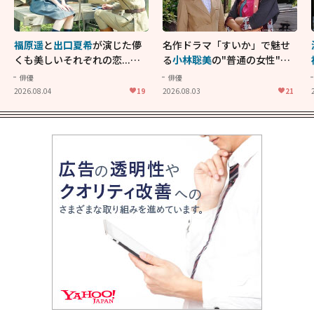
福原遥
と
出口夏希
が演じた儚
名作ドラマ「すいか」で魅せ
くも美しいそれぞれの恋...生
る
小林聡美
の"普通の女性"が
きることの尊さを教えてくれ
大人に刺さる...映画「かもめ
俳優
俳優
た映画「あの花が咲く丘で、
食堂」にも通じる静かな芝居
2026.08.04
19
2026.08.03
21
君とまた出会えたら。」