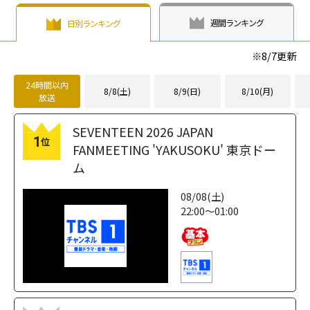
す！」"
週間ランキング
日別ランキング
width="304"
height="203"
※
8/7
更新
loading="lazy"
fetchpriority="h
24時間以内
igh">
8/8(土)
8/9(日)
8/10(月)
放送
SEVENTEEN 2026 JAPAN
1
位
FANMEETING 'YAKUSOKU' 東京ドー
ム
08/08(土)
22:00～01:00