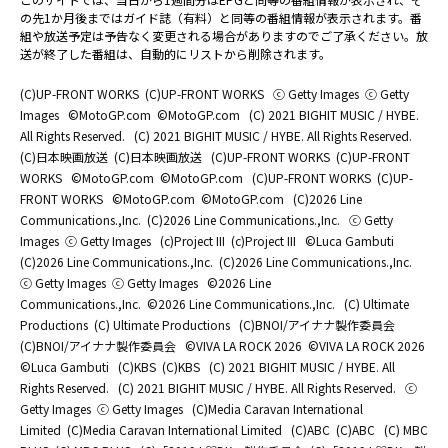
の先1か月後まではガイド誌（有料）と同等の番組情報が表示されます。番
組や放送予定は予告なく変更される場合がありますのでご了承ください。放
送が終了した番組は、自動的にリストから削除されます。
(C)UP-FRONT WORKS
(C)UP-FRONT WORKS
ⓒ Getty Images
ⓒ Getty
Images
©MotoGP.com
©MotoGP.com
(C) 2021 BIGHIT MUSIC / HYBE.
All Rights Reserved.
(C) 2021 BIGHIT MUSIC / HYBE. All Rights Reserved.
(C)日本映画放送
(C)日本映画放送
(C)UP-FRONT WORKS
(C)UP-FRONT
WORKS
©MotoGP.com
©MotoGP.com
(C)UP-FRONT WORKS
(C)UP-
FRONT WORKS
©MotoGP.com
©MotoGP.com
(C)2026 Line
Communications.,Inc.
(C)2026 Line Communications.,Inc.
ⓒ Getty
Images
ⓒ Getty Images
(c)Project III
(c)Project III
©Luca Gambuti
(C)2026 Line Communications.,Inc.
(C)2026 Line Communications.,Inc.
ⓒ Getty Images
ⓒ Getty Images
©2026 Line
Communications.,Inc.
©2026 Line Communications.,Inc.
(C) Ultimate
Productions
(C) Ultimate Productions
(C)BNOI/アイナナ製作委員会
(C)BNOI/アイナナ製作委員会
©️VIVA LA ROCK 2026
©️VIVA LA ROCK 2026
©Luca Gambuti
(C)KBS
(C)KBS
(C) 2021 BIGHIT MUSIC / HYBE. All
Rights Reserved.
(C) 2021 BIGHIT MUSIC / HYBE. All Rights Reserved.
ⓒ
Getty Images
ⓒ Getty Images
(C)Media Caravan International
Limited
(C)Media Caravan International Limited
(C)ABC
(C)ABC
(C) MBC