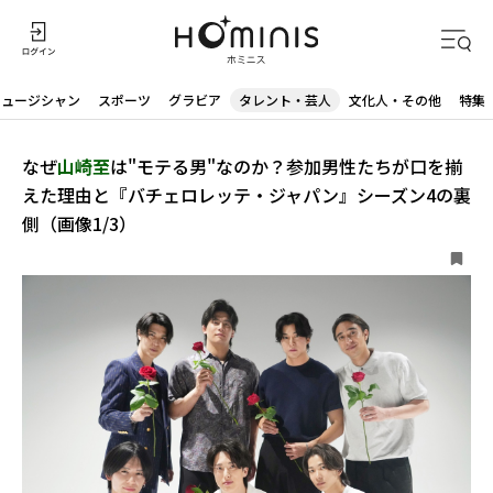
ミュージシャン
スポーツ
グラビア
タレント・芸人
文化人・その他
特集
なぜ
山崎至
は"モテる男"なのか？参加男性たちが口を揃
えた理由と『バチェロレッテ・ジャパン』シーズン4の裏
側（画像1/3）