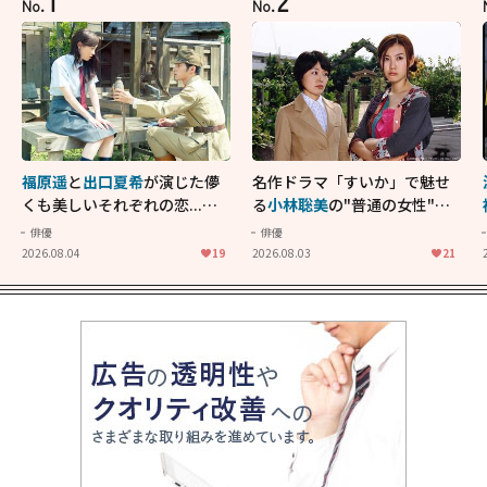
1
2
No.
No.
福原遥
と
出口夏希
が演じた儚
名作ドラマ「すいか」で魅せ
くも美しいそれぞれの恋...生
る
小林聡美
の"普通の女性"が
きることの尊さを教えてくれ
大人に刺さる...映画「かもめ
俳優
俳優
た映画「あの花が咲く丘で、
食堂」にも通じる静かな芝居
2026.08.04
19
2026.08.03
21
君とまた出会えたら。」