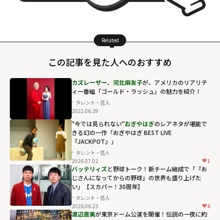
Related
この記事を見た人へのおすすめ
カズレーザー
、
河北麻友子
が、アメリカのリアリテ
ィー番組「ゴールド・ラッシュ」の魅力を紹介！
タレント・芸人
2022.06.29
"今では見られない"
おぎやはぎ
のレアネタが堪能で
きる幻の一作「おぎやはぎ BEST LIVE
『JACKPOT』」
タレント・芸人
2026.07.02
1
おぎやはぎのレ
バッテリィズ
と野球トーク！新チーム結成で「『お
アネタが堪能で
じさんになってからの野球』の世界も盛り上げた
い」【スカパー！30周年】
きる幻の一作
タレント・芸人
「おぎやはぎ
2026.06.23
8
BEST LIVE
渡辺直美
が東京ドーム公演を開催！伝説の一夜に約