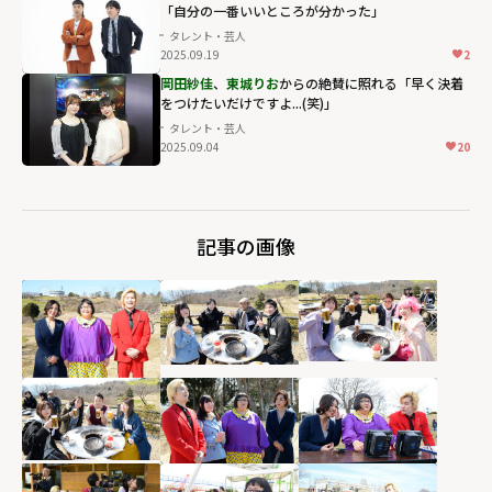
「自分の一番いいところが分かった」
タレント・芸人
2025.09.19
2
岡田紗佳
、
東城りお
からの絶賛に照れる「早く決着
をつけたいだけですよ...(笑)」
タレント・芸人
2025.09.04
20
記事の画像