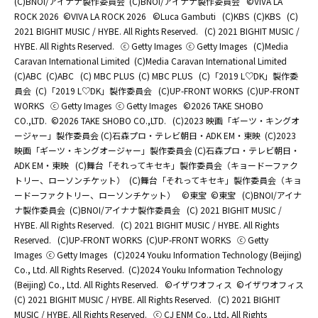
(C)BNOI/アイナナ製作委員会
(C)BNOI/アイナナ製作委員会
©️VIVA LA
ROCK 2026
©️VIVA LA ROCK 2026
©Luca Gambuti
(C)KBS
(C)KBS
(C)
2021 BIGHIT MUSIC / HYBE. All Rights Reserved.
(C) 2021 BIGHIT MUSIC /
HYBE. All Rights Reserved.
ⓒ Getty Images
ⓒ Getty Images
(C)Media
Caravan International Limited
(C)Media Caravan International Limited
(C)ABC
(C)ABC
(C) MBC PLUS
(C) MBC PLUS
(C)「2019 L♡DK」製作委
員会
(C)「2019 L♡DK」製作委員会
(C)UP-FRONT WORKS
(C)UP-FRONT
WORKS
ⓒ Getty Images
ⓒ Getty Images
©2026 TAKE SHOBO
CO.,LTD.
©2026 TAKE SHOBO CO.,LTD.
(C)2023 映画「ギーツ・キングオ
ージャー」製作委員会 (C)石森プロ・テレビ朝日・ADK EM・東映
(C)2023
映画「ギーツ・キングオージャー」製作委員会 (C)石森プロ・テレビ朝日・
ADK EM・東映
(C)舞台「それってキセキ」製作委員会（キョードーファク
トリー、ローソンチケット）
(C)舞台「それってキセキ」製作委員会（キョ
ードーファクトリー、ローソンチケット）
©東宝
©東宝
(C)BNOI/アイナ
ナ製作委員会
(C)BNOI/アイナナ製作委員会
(C) 2021 BIGHIT MUSIC /
HYBE. All Rights Reserved.
(C) 2021 BIGHIT MUSIC / HYBE. All Rights
Reserved.
(C)UP-FRONT WORKS
(C)UP-FRONT WORKS
ⓒ Getty
Images
ⓒ Getty Images
(C)2024 Youku Information Technology (Beijing)
Co., Ltd. All Rights Reserved.
(C)2024 Youku Information Technology
(Beijing) Co., Ltd. All Rights Reserved.
©イザワオフィス
©イザワオフィス
(C) 2021 BIGHIT MUSIC / HYBE. All Rights Reserved.
(C) 2021 BIGHIT
MUSIC / HYBE. All Rights Reserved.
ⓒ CJ ENM Co., Ltd, All Rights