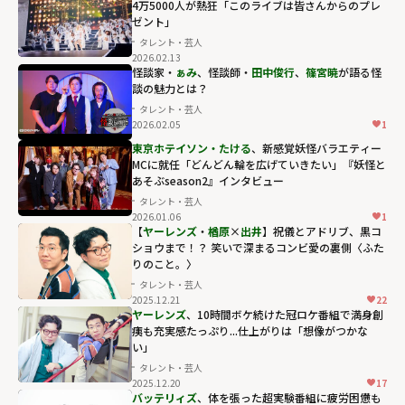
4万5000人が熱狂「このライブは皆さんからのプレ
『JACKPOT』」
ゼント」
" width="304"
タレント・芸人
height="203"
2026.02.13
loading="lazy"
怪談家・
ぁみ
、怪談師・
田中俊行
、
篠宮暁
が語る怪
談の魅力とは？
fetchpriority="h
タレント・芸人
igh">
2026.02.05
1
東京ホテイソン・たける
、新感覚妖怪バラエティー
MCに就任「どんどん輪を広げていきたい」『妖怪と
あそぶseason2』インタビュー
タレント・芸人
2026.01.06
1
【
ヤーレンズ
・
楢原
×
出井
】祝儀とアドリブ、黒コ
ショウまで！？ 笑いで深まるコンビ愛の裏側〈ふた
りのこと。〉
タレント・芸人
2025.12.21
22
ヤーレンズ
、10時間ボケ続けた冠ロケ番組で満身創
痍も充実感たっぷり...仕上がりは「想像がつかな
い」
タレント・芸人
2025.12.20
17
バッテリィズ
、体を張った超実験番組に疲労困憊も