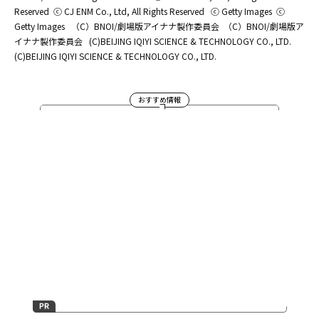
Reserved
ⓒ CJ ENM Co., Ltd, All Rights Reserved
ⓒ Getty Images
ⓒ
Getty Images
（C）BNOI/劇場版アイナナ製作委員会
（C）BNOI/劇場版ア
イナナ製作委員会
(C)BEIJING IQIYI SCIENCE & TECHNOLOGY CO., LTD.
(C)BEIJING IQIYI SCIENCE & TECHNOLOGY CO., LTD.
おすすめ情報