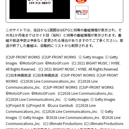
このサイトでは、当日から1週間分はEPGと同等の番組情報が表示され、そ
の先1か月後まではガイド誌（有料）と同等の番組情報が表示されます。番
組や放送予定は予告なく変更される場合がありますのでご了承ください。放
送が終了した番組は、自動的にリストから削除されます。
(C)UP-FRONT WORKS
(C)UP-FRONT WORKS
ⓒ Getty Images
ⓒ Getty
Images
©MotoGP.com
©MotoGP.com
(C) 2021 BIGHIT MUSIC / HYBE.
All Rights Reserved.
(C) 2021 BIGHIT MUSIC / HYBE. All Rights Reserved.
(C)日本映画放送
(C)日本映画放送
(C)UP-FRONT WORKS
(C)UP-FRONT
WORKS
(C)2026 Line Communications.,Inc.
(C)2026 Line
Communications.,Inc.
(C)UP-FRONT WORKS
(C)UP-FRONT WORKS
©MotoGP.com
©MotoGP.com
(C)2026 Line Communications.,Inc.
(C)2026 Line Communications.,Inc.
ⓒ Getty Images
ⓒ Getty Images
(c)Project III
(c)Project III
©Luca Gambuti
(C)2026 Line
Communications.,Inc.
(C)2026 Line Communications.,Inc.
ⓒ Getty
Images
ⓒ Getty Images
©2026 Line Communications.,Inc.
©2026 Line
Communications.,Inc.
(C) Ultimate Productions
(C) Ultimate Productions