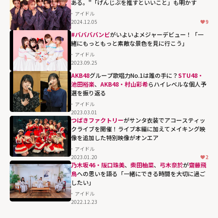
ある。"「げんじぶを推すといいこと」も明かす
アイドル
2024.12.05
9
#ババババンビ
がいよいよメジャーデビュー！「一
緒にもっともっと素敵な景色を見に行こう」
アイドル
2023.09.25
AKB48
グループ歌唱力No.1は誰の手に？
STU48・
池田裕楽
、
AKB48・村山彩希
らハイレベルな個人予
選を振り返る
アイドル
2023.03.01
つばきファクトリー
がサンタ衣装でアコースティッ
クライブを開催！ライブ本編に加えてメイキング映
像を追加した特別映像がオンエア
アイドル
2023.01.20
2
乃木坂46・阪口珠美
、
柴田柚菜
、
弓木奈於
が
齋藤飛
鳥
への思いを語る「一緒にできる時間を大切に過ご
したい」
アイドル
2022.12.23