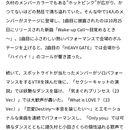
久村のメンバーカラーでもある"ホットピンク"が広がり、か
つてないほどの熱狂で満ち溢れていた。そんな中で14人のメ
ンバーがステージに登場し、1曲目に披露されたのは10月25
日にリリースされた新曲「Wake-up Call～目覚めるとき
～」。1曲目にふさわしい熱いパフォーマンスで会場のボル
テージを上げると、2曲目の「HEAVY GATE」では会場から
「ハイハイ！」のコールが響き渡った。
続いて、スポットライトが当たったメンバーがソロパフォー
マンスをするVTRを挟んだ後に、「セクシーキャットの演
説」では妖艶なダンスを届け、「気まぐれプリンセス（23
Ver.）」では大歓声が轟いた。「What is LOVE？（23
Ver.）」「恋愛Destiny～本音を論じたい～」とエモーショ
ナルな楽曲を連続でパフォーマンスし、「Only you」では可
憐なダンスとともに譜久村と小田さくらの個性溢れる歌声で