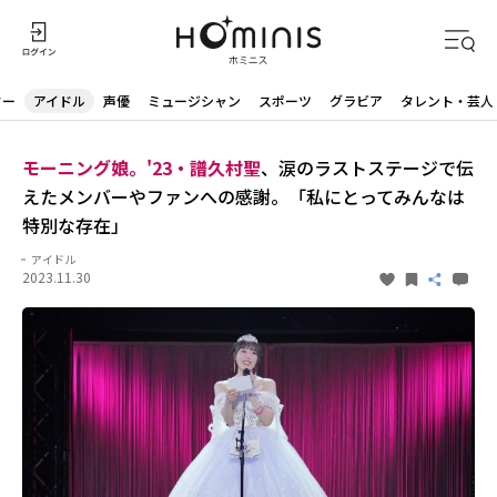
ター
アイドル
声優
ミュージシャン
スポーツ
グラビア
タレント・芸人
モーニング娘。'23・譜久村聖
、涙のラストステージで伝
えたメンバーやファンへの感謝。「私にとってみんなは
特別な存在」
アイドル
2023.11.30