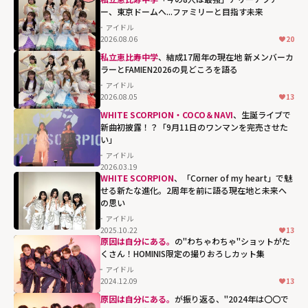
ー、東京ドームへ...ファミリーと目指す未来
アイドル
2026.08.06
20
私立恵比寿中学
、結成17周年の現在地 新メンバーカ
ラーとFAMIEN2026の見どころを語る
アイドル
2026.08.05
13
WHITE SCORPION・COCO＆NAVI
、生誕ライブで
新曲初披露！？「9月11日のワンマンを完売させた
い」
アイドル
2026.03.19
WHITE SCORPION
、「Corner of my heart」で魅
せる新たな進化。2周年を前に語る現在地と未来へ
の思い
アイドル
2025.10.22
13
原因は自分にある。
の"わちゃわちゃ"ショットがた
くさん！HOMINIS限定の撮りおろしカット集
アイドル
2024.12.09
13
原因は自分にある。
が振り返る、"2024年は〇〇で