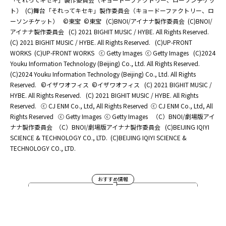
ト）
(C)舞台「それってキセキ」製作委員会（キョードーファクトリー、ロ
ーソンチケット）
©東宝
©東宝
(C)BNOI/アイナナ製作委員会
(C)BNOI/
アイナナ製作委員会
(C) 2021 BIGHIT MUSIC / HYBE. All Rights Reserved.
(C) 2021 BIGHIT MUSIC / HYBE. All Rights Reserved.
(C)UP-FRONT
WORKS
(C)UP-FRONT WORKS
ⓒ Getty Images
ⓒ Getty Images
(C)2024
Youku Information Technology (Beijing) Co., Ltd. All Rights Reserved.
(C)2024 Youku Information Technology (Beijing) Co., Ltd. All Rights
Reserved.
©イザワオフィス
©イザワオフィス
(C) 2021 BIGHIT MUSIC /
HYBE. All Rights Reserved.
(C) 2021 BIGHIT MUSIC / HYBE. All Rights
Reserved.
ⓒ CJ ENM Co., Ltd, All Rights Reserved
ⓒ CJ ENM Co., Ltd, All
Rights Reserved
ⓒ Getty Images
ⓒ Getty Images
（C）BNOI/劇場版アイ
ナナ製作委員会
（C）BNOI/劇場版アイナナ製作委員会
(C)BEIJING IQIYI
SCIENCE & TECHNOLOGY CO., LTD.
(C)BEIJING IQIYI SCIENCE &
TECHNOLOGY CO., LTD.
おすすめ情報