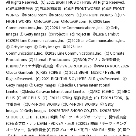
All Rights Reserved.
(C) 2021 BIGHIT MUSIC / HYBE. All Rights Reserved.
(C)日本映画放送
(C)日本映画放送
(C)UP-FRONT WORKS
(C)UP-FRONT
WORKS
©MotoGP.com
©MotoGP.com
(C)UP-FRONT WORKS
(C)UP-
FRONT WORKS
©MotoGP.com
©MotoGP.com
(C)2026 Line
Communications.,Inc.
(C)2026 Line Communications.,Inc.
ⓒ Getty
Images
ⓒ Getty Images
(c)Project III
(c)Project III
©Luca Gambuti
(C)2026 Line Communications.,Inc.
(C)2026 Line Communications.,Inc.
ⓒ Getty Images
ⓒ Getty Images
©2026 Line
Communications.,Inc.
©2026 Line Communications.,Inc.
(C) Ultimate
Productions
(C) Ultimate Productions
(C)BNOI/アイナナ製作委員会
(C)BNOI/アイナナ製作委員会
©️VIVA LA ROCK 2026
©️VIVA LA ROCK 2026
©Luca Gambuti
(C)KBS
(C)KBS
(C) 2021 BIGHIT MUSIC / HYBE. All
Rights Reserved.
(C) 2021 BIGHIT MUSIC / HYBE. All Rights Reserved.
ⓒ
Getty Images
ⓒ Getty Images
(C)Media Caravan International
Limited
(C)Media Caravan International Limited
(C)ABC
(C)ABC
(C) MBC
PLUS
(C) MBC PLUS
(C)「2019 L♡DK」製作委員会
(C)「2019 L♡DK」製
作委員会
(C)UP-FRONT WORKS
(C)UP-FRONT WORKS
ⓒ Getty
Images
ⓒ Getty Images
©2026 TAKE SHOBO CO.,LTD.
©2026 TAKE
SHOBO CO.,LTD.
(C)2023 映画「ギーツ・キングオージャー」製作委員会
(C)石森プロ・テレビ朝日・ADK EM・東映
(C)2023 映画「ギーツ・キング
オージャー」製作委員会 (C)石森プロ・テレビ朝日・ADK EM・東映
(C)舞台
「それってキセキ」製作委員会（キョードーファクトリー、ローソンチケッ