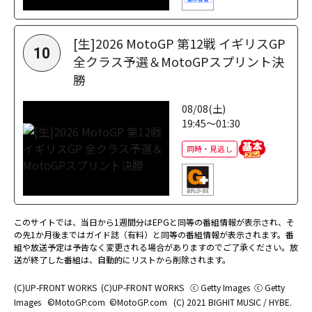
[生]2026 MotoGP 第12戦 イギリスGP
10
全クラス予選＆MotoGPスプリント決
勝
08/08(土)
19:45～01:30
同時・見逃し
このサイトでは、当日から1週間分はEPGと同等の番組情報が表示され、そ
の先1か月後まではガイド誌（有料）と同等の番組情報が表示されます。番
組や放送予定は予告なく変更される場合がありますのでご了承ください。放
送が終了した番組は、自動的にリストから削除されます。
(C)UP-FRONT WORKS
(C)UP-FRONT WORKS
ⓒ Getty Images
ⓒ Getty
Images
©MotoGP.com
©MotoGP.com
(C) 2021 BIGHIT MUSIC / HYBE.