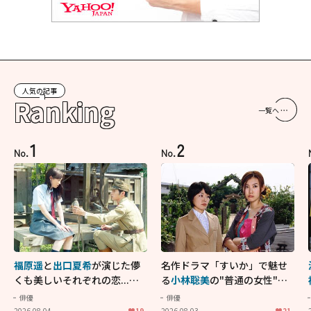
人気の記事
Ranking
一覧へ
1
2
No.
No.
福原遥
と
出口夏希
が演じた儚
名作ドラマ「すいか」で魅せ
くも美しいそれぞれの恋...生
る
小林聡美
の"普通の女性"が
きることの尊さを教えてくれ
大人に刺さる...映画「かもめ
俳優
俳優
た映画「あの花が咲く丘で、
食堂」にも通じる静かな芝居
2026.08.04
19
2026.08.03
21